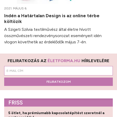
2021. MÁJUS 6.
Indén a Határtalan Design is az online térbe
költözik
A Szigeti Szilvia textilművész által életre hívott
összművészeti rendezvénysorozat eseményeit idén
vlogon követhetik az érdeklődők május 7-én.
FELIRATKOZÁS AZ
ÉLETFORMA.HU
HÍRLEVELÉRE
FELIRATKOZOM
FRISS
5 ötlet, ha prémiumabb kapcsolatépítést szeretnél a