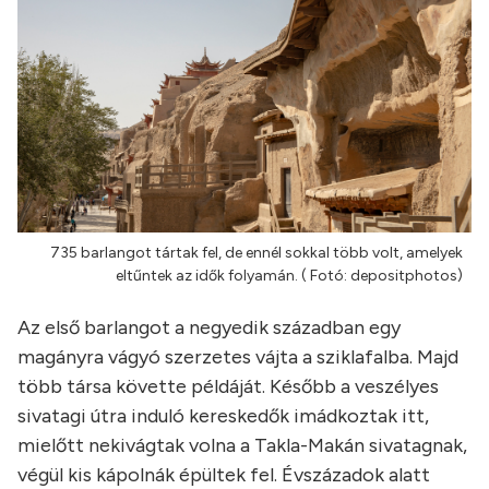
735 barlangot tártak fel, de ennél sokkal több volt, amelyek
eltűntek az idők folyamán. ( Fotó: depositphotos)
Az első barlangot a negyedik században egy
magányra vágyó szerzetes vájta a sziklafalba. Majd
több társa követte példáját. Később a veszélyes
sivatagi útra induló kereskedők imádkoztak itt,
mielőtt nekivágtak volna a Takla-Makán sivatagnak,
végül kis kápolnák épültek fel. Évszázadok alatt