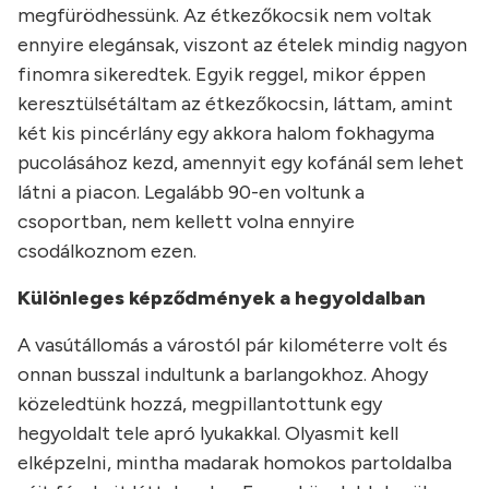
megfürödhessünk. Az étkezőkocsik nem voltak
ennyire elegánsak, viszont az ételek mindig nagyon
finomra sikeredtek. Egyik reggel, mikor éppen
keresztülsétáltam az étkezőkocsin, láttam, amint
két kis pincérlány egy akkora halom fokhagyma
pucolásához kezd, amennyit egy kofánál sem lehet
látni a piacon. Legalább 90-en voltunk a
csoportban, nem kellett volna ennyire
csodálkoznom ezen.
Különleges képződmények a hegyoldalban
A vasútállomás a várostól pár kilométerre volt és
onnan busszal indultunk a barlangokhoz. Ahogy
közeledtünk hozzá, megpillantottunk egy
hegyoldalt tele apró lyukakkal. Olyasmit kell
elképzelni, mintha madarak homokos partoldalba