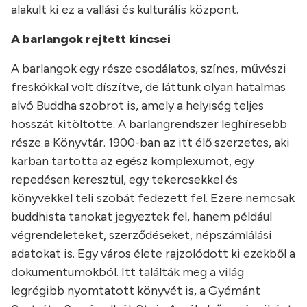
alakult ki ez a vallási és kulturális központ.
A barlangok rejtett kincsei
A barlangok egy része csodálatos, színes, művészi
freskókkal volt díszítve, de láttunk olyan hatalmas
alvó Buddha szobrot is, amely a helyiség teljes
hosszát kitöltötte. A barlangrendszer leghíresebb
része a Könyvtár. 1900-ban az itt élő szerzetes, aki
karban tartotta az egész komplexumot, egy
repedésen keresztül, egy tekercsekkel és
könyvekkel teli szobát fedezett fel. Ezere nemcsak
buddhista tanokat jegyeztek fel, hanem például
végrendeleteket, szerződéseket, népszámlálási
adatokat is. Egy város élete rajzolódott ki ezekből a
dokumentumokból. Itt találták meg a világ
legrégibb nyomtatott könyvét is, a Gyémánt