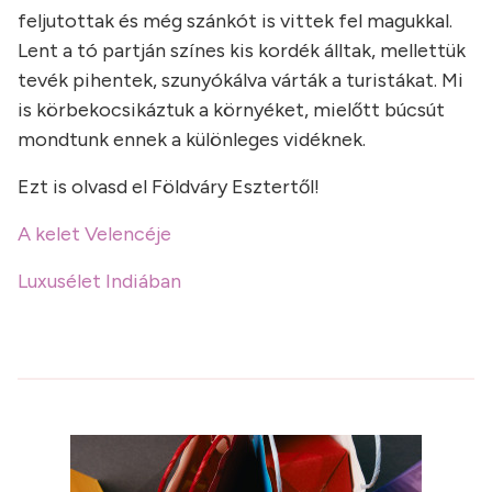
feljutottak és még szánkót is vittek fel magukkal.
Lent a tó partján színes kis kordék álltak, mellettük
tevék pihentek, szunyókálva várták a turistákat. Mi
is körbekocsikáztuk a környéket, mielőtt búcsút
mondtunk ennek a különleges vidéknek.
Ezt is olvasd el Földváry Esztertől!
A kelet Velencéje
Luxusélet Indiában