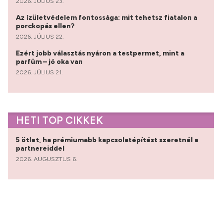
2026. JÚLIUS 23.
Az ízületvédelem fontossága: mit tehetsz fiatalon a
porckopás ellen?
2026. JÚLIUS 22.
Ezért jobb választás nyáron a testpermet, mint a
parfüm – jó oka van
2026. JÚLIUS 21.
HETI TOP CIKKEK
5 ötlet, ha prémiumabb kapcsolatépítést szeretnél a
partnereiddel
2026. AUGUSZTUS 6.