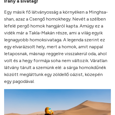
Irány a sivatag!
Egy másik fő látványosság a környéken a Minghsa-
shan, azaz a Csengő homokhegy. Nevét a szélben
lefelé pergő homok hangjáról kapta. Amúgy ez a
vidék már a Takla-Makán része, ami a világ egyik
legnagyobb homoksivataga. A legenda szerint ez
egy elvarázsolt hely, mert a homok, amit nappal
letaposnak, másnap reggelre visszakerül oda, ahol
volt és a hegy formája soha nem változik. Váratlan
látvány tárult a szemünk elé: a sárga homokdűnék
között megláttunk egy zöldellő oázist, közepén
egy pagodával.