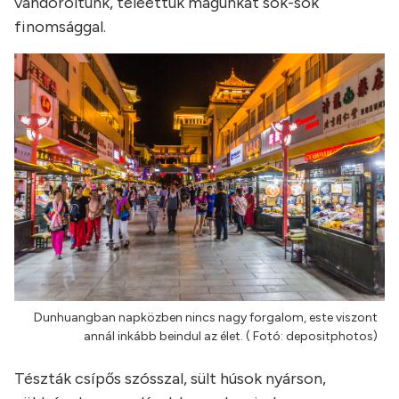
vándoroltunk, teleettük magunkat sok-sok
finomsággal.
Dunhuangban napközben nincs nagy forgalom, este viszont
annál inkább beindul az élet. ( Fotó: depositphotos)
Tészták csípős szósszal, sült húsok nyárson,