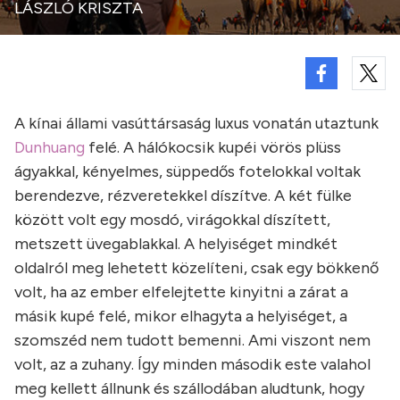
LÁSZLÓ KRISZTA
A kínai állami vasúttársaság luxus vonatán utaztunk
Dunhuang
felé. A hálókocsik kupéi vörös plüss
ágyakkal, kényelmes, süppedős fotelokkal voltak
berendezve, rézveretekkel díszítve. A két fülke
között volt egy mosdó, virágokkal díszített,
metszett üvegablakkal. A helyiséget mindkét
oldalról meg lehetett közelíteni, csak egy bökkenő
volt, ha az ember elfelejtette kinyitni a zárat a
másik kupé felé, mikor elhagyta a helyiséget, a
szomszéd nem tudott bemenni. Ami viszont nem
volt, az a zuhany. Így minden második este valahol
meg kellett állnunk és szállodában aludtunk, hogy