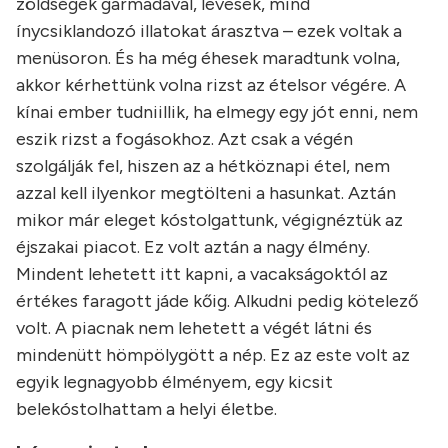
zöldségek garmadával, levesek, mind
ínycsiklandozó illatokat árasztva – ezek voltak a
menüsoron. És ha még éhesek maradtunk volna,
akkor kérhettünk volna rizst az ételsor végére. A
kínai ember tudniillik, ha elmegy egy jót enni, nem
eszik rizst a fogásokhoz. Azt csak a végén
szolgálják fel, hiszen az a hétköznapi étel, nem
azzal kell ilyenkor megtölteni a hasunkat. Aztán
mikor már eleget kóstolgattunk, végignéztük az
éjszakai piacot. Ez volt aztán a nagy élmény.
Mindent lehetett itt kapni, a vacakságoktól az
értékes faragott jáde kőig. Alkudni pedig kötelező
volt. A piacnak nem lehetett a végét látni és
mindenütt hömpölygött a nép. Ez az este volt az
egyik legnagyobb élményem, egy kicsit
belekóstolhattam a helyi életbe.