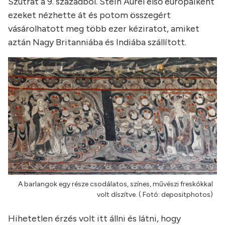
Szutrát a 9. századból. Stein Aurél első európaiként
ezeket nézhette át és potom összegért
vásárolhatott meg több ezer kéziratot, amiket
aztán Nagy Britanniába és Indiába szállított.
A barlangok egy része csodálatos, színes, művészi freskókkal
volt díszítve. ( Fotó: depositphotos)
Hihetetlen érzés volt itt állni és látni, hogy