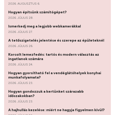
2026. AUGUSZTUS 6.
Hogyan építsünk számítógépet?
2026. JÚLIUS 28.
Ismerkedj meg a legjobb webkamerákkal
2026. JÚLIUS 27.
A tetőszigetelés jelentése és szerepe az épületeknél
2026. JÚLIUS 26.
Korcolt lemezfedés: tartós és modern választás az
ingatlanok számára
2026. JÚLIUS 24.
Hogyan gyorsítható fel a vendéglátóhelyek konyhai
munkafolyamata?
2026. JÚLIUS 23.
Hogyan gondozzuk a kertünket szárazabb
időszakokban?
2026. JÚLIUS 23.
A hajhullás kezelése: miért ne hagyja figyelmen kívül?