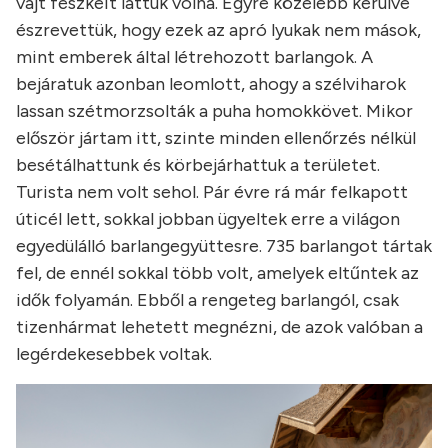
vájt fészkeit láttuk volna. Egyre közelebb kerülve
észrevettük, hogy ezek az apró lyukak nem mások,
mint emberek által létrehozott barlangok. A
bejáratuk azonban leomlott, ahogy a szélviharok
lassan szétmorzsolták a puha homokkövet. Mikor
először jártam itt, szinte minden ellenőrzés nélkül
besétálhattunk és körbejárhattuk a területet.
Turista nem volt sehol. Pár évre rá már felkapott
úticél lett, sokkal jobban ügyeltek erre a világon
egyedülálló barlangegyüttesre. 735 barlangot tártak
fel, de ennél sokkal több volt, amelyek eltűntek az
idők folyamán. Ebből a rengeteg barlangól, csak
tizenhármat lehetett megnézni, de azok valóban a
legérdekesebbek voltak.