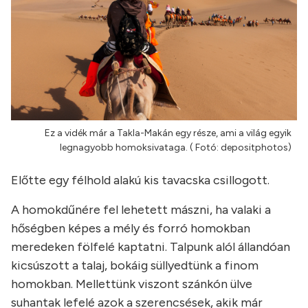
Ez a vidék már a Takla-Makán egy része, ami a világ egyik
legnagyobb homoksivataga. ( Fotó: depositphotos)
Előtte egy félhold alakú kis tavacska csillogott.
A homokdűnére fel lehetett mászni, ha valaki a
hőségben képes a mély és forró homokban
meredeken fölfelé kaptatni. Talpunk alól állandóan
kicsúszott a talaj, bokáig süllyedtünk a finom
homokban. Mellettünk viszont szánkón ülve
suhantak lefelé azok a szerencsések, akik már