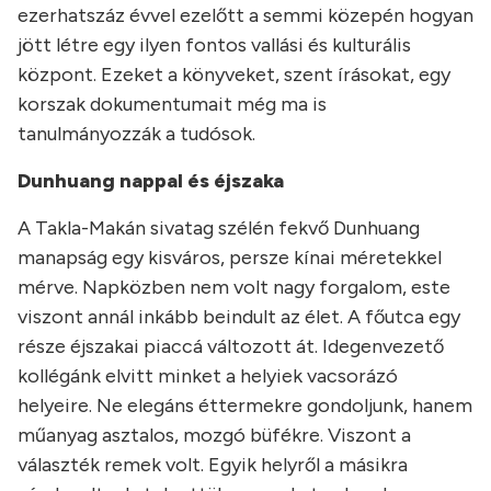
ezerhatszáz évvel ezelőtt a semmi közepén hogyan
jött létre egy ilyen fontos vallási és kulturális
központ. Ezeket a könyveket, szent írásokat, egy
korszak dokumentumait még ma is
tanulmányozzák a tudósok.
Dunhuang nappal és éjszaka
A Takla-Makán sivatag szélén fekvő Dunhuang
manapság egy kisváros, persze kínai méretekkel
mérve. Napközben nem volt nagy forgalom, este
viszont annál inkább beindult az élet. A főutca egy
része éjszakai piaccá változott át. Idegenvezető
kollégánk elvitt minket a helyiek vacsorázó
helyeire. Ne elegáns éttermekre gondoljunk, hanem
műanyag asztalos, mozgó büfékre. Viszont a
választék remek volt. Egyik helyről a másikra