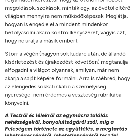
megoldások, szokások, minták egy, az övétől eltérő
világban mennyire nem működőképesek. Meglátja,
hogyan is engedje el a mindent mindenkor
befolyásolni akaró kontrollkényszerét, vagyis azt,
hogy ne uralja a másik embert.
Störr a végén (nagyon sok kudarc után, de állandó
kísérletezést és újrakezdést követően) megtanulja
elfogadni a világot olyannak, amilyen, már nem
akarja a saját képére formálni. Arra is ráébred, hogy
az elengedés sokkal inkább a személyiség
nyeresége; nem érdemes a veszteség rubrikába
könyvelni.
A Testről és lélekről az egymásra találás
nehézségeiről, bonyolultságáról szól, míg a
Feleségem története az együttélés, a megtartás
lehetségességéről, lehetetlenségéről tesz fel