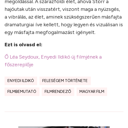
megoldással. A szárazföldi élet, ahová Störr a
hajóutak után visszatért, viszont maga a nyüzsgés,
a vibrálás, az élet, aminek szükségszerűen másfajta
dramaturgiai íve kellett, hogy legyen és vizuálisan is
egy másfajta megfogalmazást igényelt.
Ezt is olvasd el:
Ő Léa Seydoux, Enyedi Ildikó új filmjének a
főszereplője
ENYEDI ILDIKÓ
FELESÉGEM TÖRTÉNETE
FILMBEMUTATÓ
FILMRENDEZŐ
MAGYAR FILM