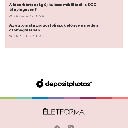
A kiberbiztonság új kulcsa: miből is áll a SOC
ténylegesen?
2026. AUGUSZTUS 6.
Az automata zsugorfóliázók előnye a modern
csomagolásban
2026. AUGUSZTUS 7.