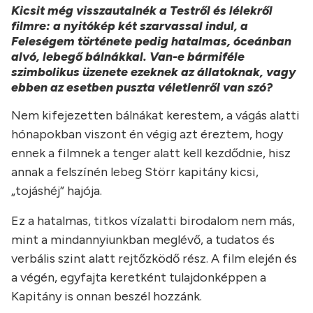
Kicsit még visszautalnék a Testről és lélekről
filmre: a nyitókép két szarvassal indul, a
Feleségem története pedig hatalmas, óceánban
alvó, lebegő bálnákkal. Van-e bármiféle
szimbolikus üzenete ezeknek az állatoknak, vagy
ebben az esetben puszta véletlenről van szó?
Nem kifejezetten bálnákat kerestem, a vágás alatti
hónapokban viszont én végig azt éreztem, hogy
ennek a filmnek a tenger alatt kell kezdődnie, hisz
annak a felszínén lebeg Störr kapitány kicsi,
„tojáshéj” hajója.
Ez a hatalmas, titkos vízalatti birodalom nem más,
mint a mindannyiunkban meglévő, a tudatos és
verbális szint alatt rejtőzködő rész. A film elején és
a végén, egyfajta keretként tulajdonképpen a
Kapitány is onnan beszél hozzánk.