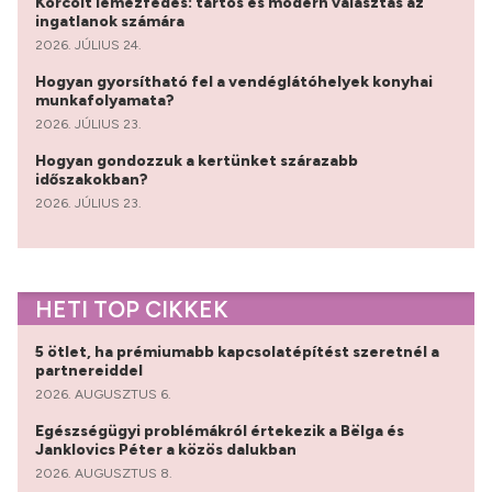
Korcolt lemezfedés: tartós és modern választás az
ingatlanok számára
2026. JÚLIUS 24.
Hogyan gyorsítható fel a vendéglátóhelyek konyhai
munkafolyamata?
2026. JÚLIUS 23.
Hogyan gondozzuk a kertünket szárazabb
időszakokban?
2026. JÚLIUS 23.
HETI TOP CIKKEK
5 ötlet, ha prémiumabb kapcsolatépítést szeretnél a
partnereiddel
2026. AUGUSZTUS 6.
Egészségügyi problémákról értekezik a Bëlga és
Janklovics Péter a közös dalukban
2026. AUGUSZTUS 8.