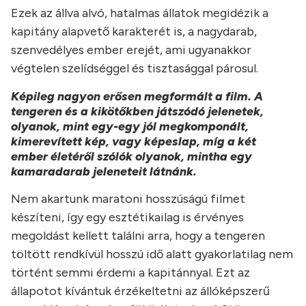
Ezek az állva alvó, hatalmas állatok megidézik a
kapitány alapvető karakterét is, a nagydarab,
szenvedélyes ember erejét, ami ugyanakkor
végtelen szelídséggel és tisztasággal párosul.
Képileg nagyon erősen megformált a film. A
tengeren és a kikötőkben játszódó jelenetek,
olyanok, mint egy-egy jól megkomponált,
kimerevített kép, vagy képeslap, míg a két
ember életéről szólók olyanok, mintha egy
kamaradarab jeleneteit látnánk.
Nem akartunk maratoni hosszúságú filmet
készíteni, így egy esztétikailag is érvényes
megoldást kellett találni arra, hogy a tengeren
töltött rendkívül hosszú idő alatt gyakorlatilag nem
történt semmi érdemi a kapitánnyal. Ezt az
állapotot kívántuk érzékeltetni az állóképszerű