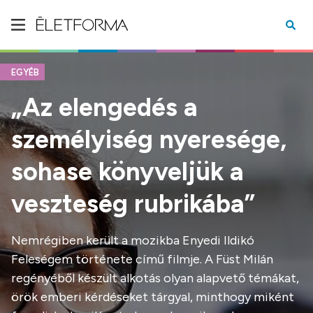
EGYÉB
„Az elengedés a
személyiség nyeresége,
sohase könyveljük a
veszteség rubrikába”
Nemrégiben került a mozikba Enyedi Ildikó
Feleségem története című filmje. A Füst Milán
regényéből készült alkotás olyan alapvető témákat,
örök emberi kérdéseket tárgyal, minthogy miként