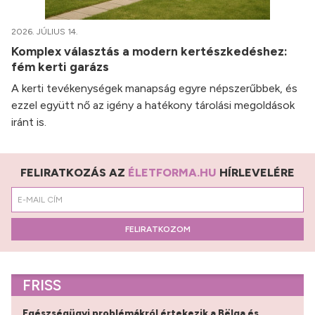
2026. JÚLIUS 14.
Komplex választás a modern kertészkedéshez:
fém kerti garázs
A kerti tevékenységek manapság egyre népszerűbbek, és
ezzel együtt nő az igény a hatékony tárolási megoldások
iránt is.
FELIRATKOZÁS AZ
ÉLETFORMA.HU
HÍRLEVELÉRE
FELIRATKOZOM
FRISS
Egészségügyi problémákról értekezik a Bëlga és