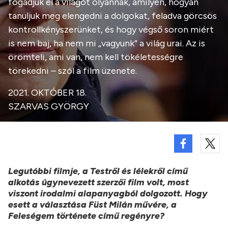
fogadjuk el a világot olyannak, amilyen, hogyan
tanuljuk meg elengedni a dolgokat, feladva görcsös
kontrollkényszerünket, és hogy végső soron miért
is nem baj, ha nem mi „vagyunk” a világ urai. Az is
örömteli, ami van, nem kell tökéletességre
törekedni – szól a film üzenete.
2021. OKTÓBER 18.
SZARVAS GYÖRGY
Legutóbbi filmje, a Testről és lélekről című
alkotás úgynevezett szerzői film volt, most
viszont irodalmi alapanyagból dolgozott. Hogy
esett a választása Füst Milán művére, a
Feleségem története című regényre?