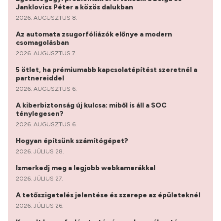
Janklovics Péter a közös dalukban
2026. AUGUSZTUS 8.
Az automata zsugorfóliázók előnye a modern
csomagolásban
2026. AUGUSZTUS 7.
5 ötlet, ha prémiumabb kapcsolatépítést szeretnél a
partnereiddel
2026. AUGUSZTUS 6.
A kiberbiztonság új kulcsa: miből is áll a SOC
ténylegesen?
2026. AUGUSZTUS 6.
Hogyan építsünk számítógépet?
2026. JÚLIUS 28.
Ismerkedj meg a legjobb webkamerákkal
2026. JÚLIUS 27.
A tetőszigetelés jelentése és szerepe az épületeknél
2026. JÚLIUS 26.