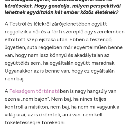
kérdéseket. Hogy gondolja, milyen perspektívái
lehetnek egyáltalán két ember közös életének?
A Testről és lélekről zárójelenetében együtt
reggelizik a női és a férfi szereplő egy szerelemben
eltöltött szép éjszaka után. Ebben a feszengő,
ügyetlen, suta reggelben már egyértelműen benne
van, hogy nem lesz könnyű és akadálytalan az
együttélés sem, ha egyáltalán együtt maradnak.
Ugyanakkor az is benne van, hogy ez egyáltalán
nem baj.
A
Feleségem történeté
ben is nagy hangsúly van
ezen a „nem bajon”. Nem baj, ha nincs teljes
kontroll a másikon, nem baj, ha nem mi vagyunk a
világ urai; az is örömteli, ami van, nem kell
tökéletességre törekedni.