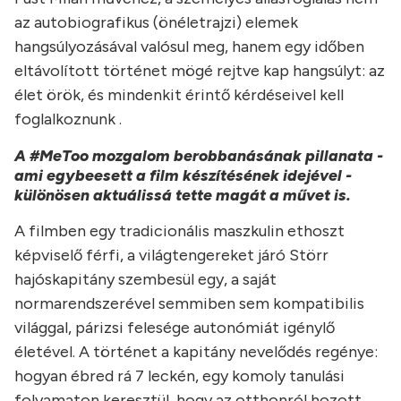
az autobiografikus (önéletrajzi) elemek
hangsúlyozásával valósul meg, hanem egy időben
eltávolított történet mögé rejtve kap hangsúlyt: az
élet örök, és mindenkit érintő kérdéseivel kell
foglalkoznunk .
A #MeToo mozgalom berobbanásának pillanata -
ami egybeesett a film készítésének idejével -
különösen aktuálissá tette magát a művet is.
A filmben egy tradicionális maszkulin ethoszt
képviselő férfi, a világtengereket járó Störr
hajóskapitány szembesül egy, a saját
normarendszerével semmiben sem kompatibilis
világgal, párizsi felesége autonómiát igénylő
életével. A történet a kapitány nevelődés regénye:
hogyan ébred rá 7 leckén, egy komoly tanulási
folyamaton keresztül, hogy az otthonról hozott