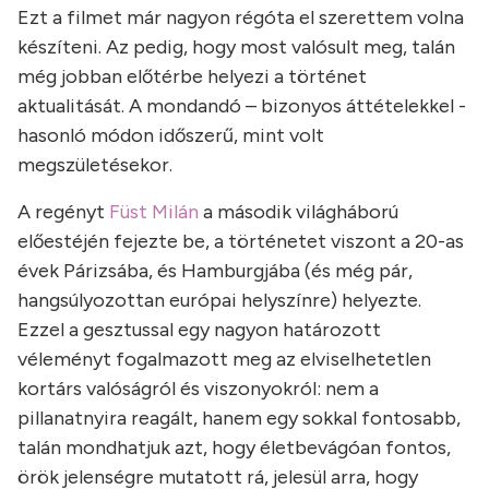
Ezt a filmet már nagyon régóta el szerettem volna
készíteni. Az pedig, hogy most valósult meg, talán
még jobban előtérbe helyezi a történet
aktualitását. A mondandó – bizonyos áttételekkel -
hasonló módon időszerű, mint volt
megszületésekor.
A regényt
Füst Milán
a második világháború
előestéjén fejezte be, a történetet viszont a 20-as
évek Párizsába, és Hamburgjába (és még pár,
hangsúlyozottan európai helyszínre) helyezte.
Ezzel a gesztussal egy nagyon határozott
véleményt fogalmazott meg az elviselhetetlen
kortárs valóságról és viszonyokról: nem a
pillanatnyira reagált, hanem egy sokkal fontosabb,
talán mondhatjuk azt, hogy életbevágóan fontos,
örök jelenségre mutatott rá, jelesül arra, hogy