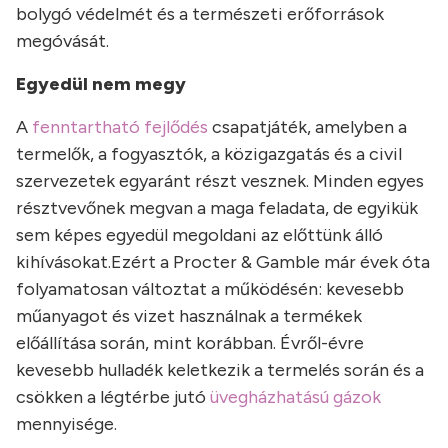
bolygó védelmét és a természeti erőforrások
megóvását.
Egyedül nem megy
A
fenntartható fejlődés
csapatjáték, amelyben a
termelők, a fogyasztók, a közigazgatás és a civil
szervezetek egyaránt részt vesznek. Minden egyes
résztvevőnek megvan a maga feladata, de egyikük
sem képes egyedül megoldani az előttünk álló
kihívásokat.Ezért a Procter & Gamble már évek óta
folyamatosan változtat a működésén: kevesebb
műanyagot és vizet használnak a termékek
előállítása során, mint korábban. Évről-évre
kevesebb hulladék keletkezik a termelés során és a
csökken a légtérbe jutó
üvegházhatású gázok
mennyisége.