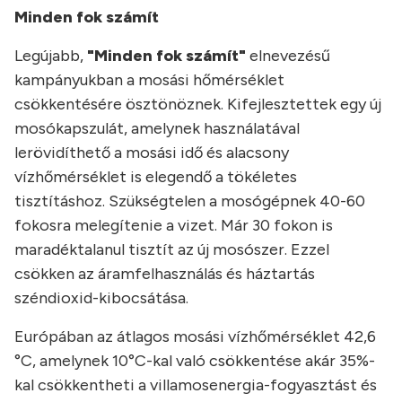
Minden fok számít
Legújabb,
"Minden fok számít"
elnevezésű
kampányukban a mosási hőmérséklet
csökkentésére ösztönöznek. Kifejlesztettek egy új
mosókapszulát, amelynek használatával
lerövidíthető a mosási idő és alacsony
vízhőmérséklet is elegendő a tökéletes
tisztításhoz. Szükségtelen a mosógépnek 40-60
fokosra melegítenie a vizet. Már 30 fokon is
maradéktalanul tisztít az új mosószer. Ezzel
csökken az áramfelhasználás és háztartás
széndioxid-kibocsátása.
Európában az átlagos mosási vízhőmérséklet 42,6
°C, amelynek 10°C-kal való csökkentése akár 35%-
kal csökkentheti a villamosenergia-fogyasztást és