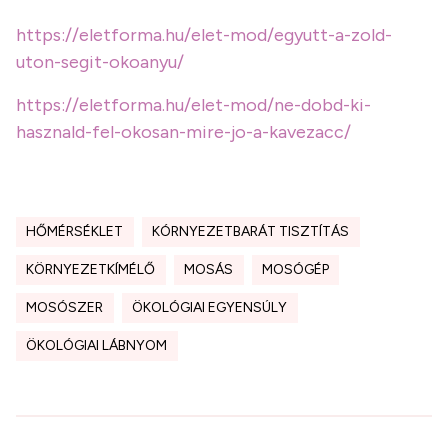
https://eletforma.hu/elet-mod/egyutt-a-zold-
uton-segit-okoanyu/
https://eletforma.hu/elet-mod/ne-dobd-ki-
hasznald-fel-okosan-mire-jo-a-kavezacc/
HŐMÉRSÉKLET
KÓRNYEZETBARÁT TISZTÍTÁS
KÖRNYEZETKÍMÉLŐ
MOSÁS
MOSÓGÉP
MOSÓSZER
ÖKOLÓGIAI EGYENSÚLY
ÖKOLÓGIAI LÁBNYOM