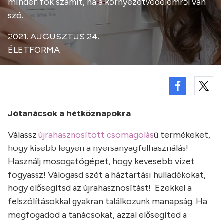
minden fok számít, ha a környezetvédelemről van
szó.
2021. AUGUSZTUS 24.
ÉLETFORMA
Jótanácsok a hétköznapokra
Válassz
újrahasznosított csomagolás
ú termékeket,
hogy kisebb legyen a nyersanyagfelhasználás!
Használj mosogatógépet, hogy kevesebb vizet
fogyassz! Válogasd szét a háztartási hulladékokat,
hogy elősegítsd az újrahasznosítást! Ezekkel a
felszólításokkal gyakran találkozunk manapság. Ha
megfogadod a tanácsokat, azzal elősegíted a