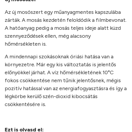
Az új mosószert egy műanyagmentes kapszulába
zárták. A mosás kezdetén feloldódik a filmbevonat.
A hatóanyag pedig a mosás teljes ideje alatt küzd
szennyeződések ellen, még alacsony
hőmérsékleten is.
A mindennapi szokásoknak óriási hatása van a
környezetre. Már egy kis változtatás is jelentős
előnyökkel járhat. A víz hőmérsékletének 10°C
fokos csökkentése nem tűnik jelentősnek, mégis
pozitív hatással van az energiafogyasztásra és így a
légkörbe kerülő szén-dioxid kibocsátás
csökkentésére is.
Ezt is olvasd el: