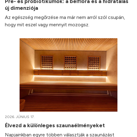
Pre- és probiotikumok: a bélflóra és a hidratálás
új dimenziója
Az egészség megőrzése ma már nem arról szól csupán,
hogy mit eszel vagy mennyit mozogsz.
2026. JÚNIUS 17.
Élvezd a különleges szaunaélményeket
Napjainkban egyre többen választják a szaunázást