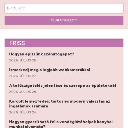
FELIRATKOZOM
FRISS
Hogyan építsünk számítógépet?
2026. JÚLIUS 28.
Ismerkedj meg a legjobb webkamerákkal
2026. JÚLIUS 27.
A tetőszigetelés jelentése és szerepe az épületeknél
2026. JÚLIUS 26.
Korcolt lemezfedés: tartós és modern választás az
ingatlanok számára
2026. JÚLIUS 24.
Hogyan gyorsítható fel a vendéglátóhelyek konyhai
munkafolyamata?