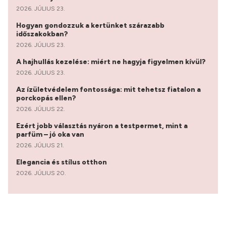
2026. JÚLIUS 23.
Hogyan gondozzuk a kertünket szárazabb
időszakokban?
2026. JÚLIUS 23.
A hajhullás kezelése: miért ne hagyja figyelmen kívül?
2026. JÚLIUS 23.
Az ízületvédelem fontossága: mit tehetsz fiatalon a
porckopás ellen?
2026. JÚLIUS 22.
Ezért jobb választás nyáron a testpermet, mint a
parfüm – jó oka van
2026. JÚLIUS 21.
Elegancia és stílus otthon
2026. JÚLIUS 20.