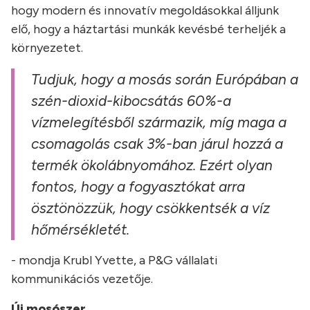
hogy modern és innovatív megoldásokkal álljunk
elő, hogy a háztartási munkák kevésbé terheljék a
környezetet.
Tudjuk, hogy a mosás során Európában a
szén-dioxid-kibocsátás 60%-a
vízmelegítésből származik, míg maga a
csomagolás csak 3%-ban járul hozzá a
termék ökolábnyomához. Ezért olyan
fontos, hogy a fogyasztókat arra
ösztönözzük, hogy csökkentsék a víz
hőmérsékletét.
- mondja Krubl Yvette, a P&G vállalati
kommunikációs vezetője.
Új mosószer