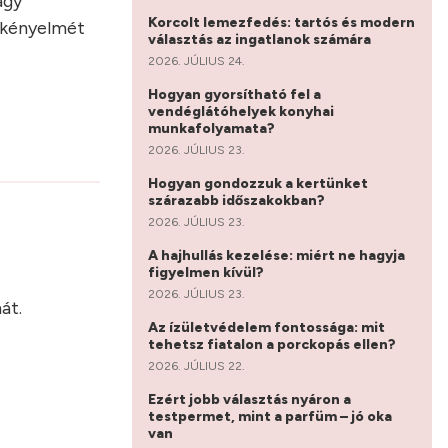
agy
Korcolt lemezfedés: tartós és modern
s kényelmét
választás az ingatlanok számára
2026. JÚLIUS 24.
Hogyan gyorsítható fel a
vendéglátóhelyek konyhai
munkafolyamata?
2026. JÚLIUS 23.
Hogyan gondozzuk a kertünket
szárazabb időszakokban?
2026. JÚLIUS 23.
A hajhullás kezelése: miért ne hagyja
?
figyelmen kívül?
2026. JÚLIUS 23.
át.
Az ízületvédelem fontossága: mit
tehetsz fiatalon a porckopás ellen?
2026. JÚLIUS 22.
Ezért jobb választás nyáron a
testpermet, mint a parfüm – jó oka
van