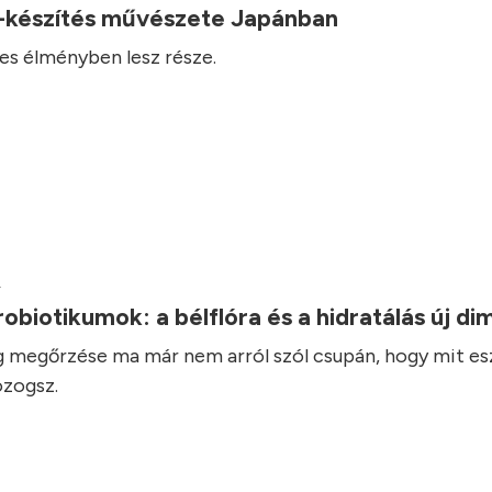
-készítés művészete Japánban
es élményben lesz része.
.
robiotikumok: a bélflóra és a hidratálás új d
 megőrzése ma már nem arról szól csupán, hogy mit es
zogsz.