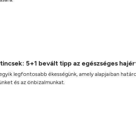
incsek: 5+1 bevált tipp az egészséges hajé
 egyik legfontosabb ékességünk, amely alapjaiban határ
nket és az önbizalmunkat.