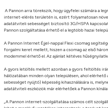
A Pannon arra törekszik, hogy ügyfelei számára a leg
internet-elérés területén is, ezért folyamatosan növe
adatátviteli sebességet biztosító 3G/HSPA kapcsolat. 
Pannon szolgáltatása érhető el a legtöbb hazai telepü
A Pannon Internet Éjjel-nappal Flexi csomag segítség
forgalmi keret mellett, hiszen a csomag az első hár
modemmel érhető el. Az ajánlat kétéves hűségnyilatko
A gyors letöltés mellett azonban a gyors feltöltés ir
hálózatában minden olyan településen, ahol elérhető 
sebességet nyújtó) képesség kihasználására is, melyn
adatátviteli eszközök már elérhetőek a Pannon kínál
„A Pannon internet-szolgáltatása számos célt szolgál