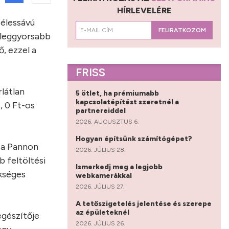
HÍRLEVELÉRE
zélessávú
FELIRATKOZOM
g leggyorsabb
, ezzel a
FRISS
látlan
5 ötlet, ha prémiumabb
kapcsolatépítést szeretnél a
, 0 Ft-os
partnereiddel
2026. AUGUSZTUS 6.
Hogyan építsünk számítógépet?
, a Pannon
2026. JÚLIUS 28.
 feltöltési
Ismerkedj meg a legjobb
ükséges
webkamerákkal
2026. JÚLIUS 27.
A tetőszigetelés jelentése és szerepe
az épületeknél
egészítője
2026. JÚLIUS 26.