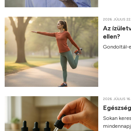
2026. JÚLIUS 22
Az ízület
ellen?
Gondoltál-e
2026. JÚLIUS 16.
Egészség
Sokan keres
mindennapja