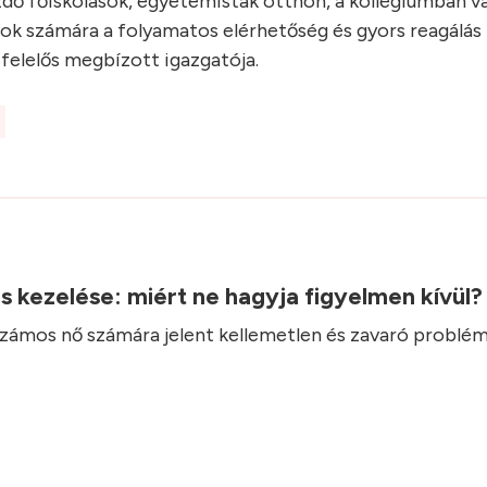
zdő főiskolások, egyetemisták otthon, a kollégiumban v
ások számára a folyamatos elérhetőség és gyors reagálá
 felelős megbízott igazgatója.
.
ás kezelése: miért ne hagyja figyelmen kívül
 számos nő számára jelent kellemetlen és zavaró problém