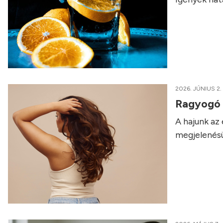
2026. JÚNIUS 2.
Ragyogó t
A hajunk az
megjelenésü