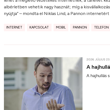
lehet a meglévő vezetékes internetnek; a tanévet ke
albérletben vehetik nagy hasznát; míg a kisvállalkoz
nyújtja” – mondta el Niklas Lind, a Pannon internetért
INTERNET
KAPCSOLAT
MOBIL
PANNON
TELEFON
2026. JÚLIUS 23
A hajhull
A hajhullás