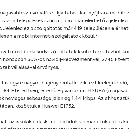
magasabb színvonalú szolgáltatásokat nyújtsa a mobil s
li azon települések számát, ahol már elérhető a jelenle
Jelenleg ez a szolgáltatás már 419 településen elérhető
lésen a mobilinternet-szolgáltatók közül.*
ével most bárki kedvező feltételekkel internetezhet kor
om hónapban 50%-os havidíj-kedvezménnyel, 2745 Ft-ért
zat vállalásával érvényes.
ánt is egyre nagyobb igény mutatkozik; ezt kielégítendő
a 3G lefedettség, lehetőség van az ún. HSUPA (magasabb
ek névleges sebessége jelenleg 1,44 Mbps. Az ehhez sz
atában, közöttük a Huawei E1752.
hat: az iskolakezdéskor a családok számára tökéletes ki