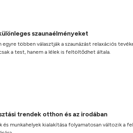
.
 különleges szaunaélményeket
 egyre többen választják a szaunázást relaxációs tevé
ak a test, hanem a lélek is feltöltődhet általa.
ztási trendek otthon és az irodában
 és munkahelyek kialakítása folyamatosan változik a fel
ására.