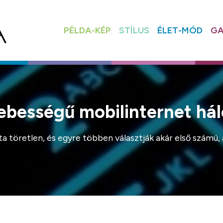
PÉLDA-KÉP
STÍLUS
ÉLET-MÓD
GA
ebességű mobilinternet hál
 töretlen, és egyre többen választják akár első számú,