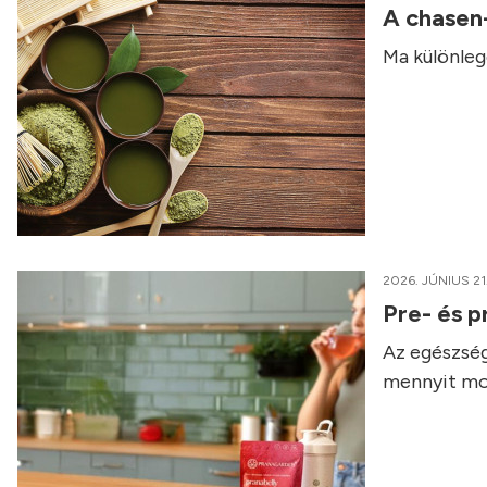
A chasen
Ma különleg
2026. JÚNIUS 21
Pre- és p
Az egészség
mennyit mo