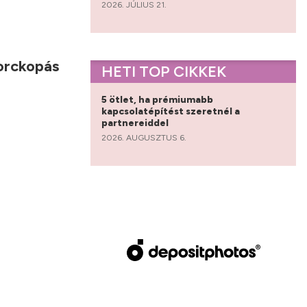
2026. JÚLIUS 21.
porckopás
HETI TOP CIKKEK
5 ötlet, ha prémiumabb
kapcsolatépítést szeretnél a
partnereiddel
2026. AUGUSZTUS 6.