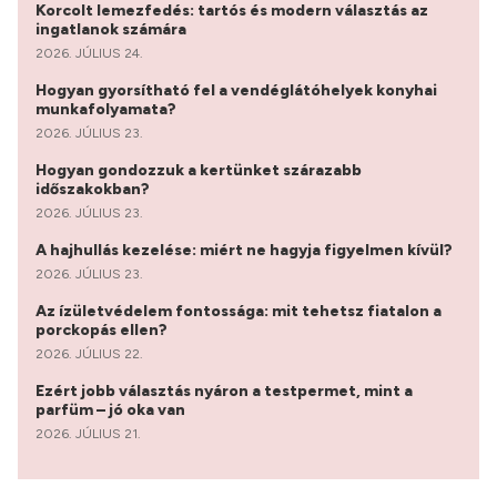
Korcolt lemezfedés: tartós és modern választás az
ingatlanok számára
2026. JÚLIUS 24.
Hogyan gyorsítható fel a vendéglátóhelyek konyhai
munkafolyamata?
2026. JÚLIUS 23.
Hogyan gondozzuk a kertünket szárazabb
időszakokban?
2026. JÚLIUS 23.
A hajhullás kezelése: miért ne hagyja figyelmen kívül?
2026. JÚLIUS 23.
Az ízületvédelem fontossága: mit tehetsz fiatalon a
porckopás ellen?
2026. JÚLIUS 22.
Ezért jobb választás nyáron a testpermet, mint a
parfüm – jó oka van
2026. JÚLIUS 21.