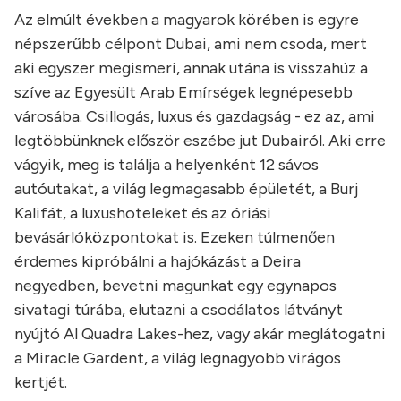
Az elmúlt években a magyarok körében is egyre
népszerűbb célpont Dubai, ami nem csoda, mert
aki egyszer megismeri, annak utána is visszahúz a
szíve az Egyesült Arab Emírségek legnépesebb
városába. Csillogás, luxus és gazdagság - ez az, ami
legtöbbünknek először eszébe jut Dubairól. Aki erre
vágyik, meg is találja a helyenként 12 sávos
autóutakat, a világ legmagasabb épületét, a Burj
Kalifát, a luxushoteleket és az óriási
bevásárlóközpontokat is. Ezeken túlmenően
érdemes kipróbálni a hajókázást a Deira
negyedben, bevetni magunkat egy egynapos
sivatagi túrába, elutazni a csodálatos látványt
nyújtó Al Quadra Lakes-hez, vagy akár meglátogatni
a Miracle Gardent, a világ legnagyobb virágos
kertjét.