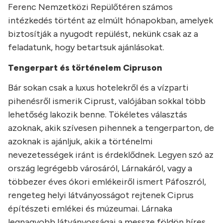
Ferenc Nemzetközi Repülőtéren számos
intézkedés történt az elmúlt hónapokban, amelyek
biztosítják a nyugodt repülést, nekünk csak az a
feladatunk, hogy betartsuk ajánlásokat.
Tengerpart és történelem Cipruson
Bár sokan csak a luxus hotelekről és a vízparti
pihenésről ismerik Ciprust, valójában sokkal több
lehetőség lakozik benne. Tökéletes választás
azoknak, akik szívesen pihennek a tengerparton, de
azoknak is ajánljuk, akik a történelmi
nevezetességek iránt is érdeklődnek. Legyen szó az
ország legrégebb városáról, Lárnakáról, vagy a
többezer éves ókori emlékeiről ismert Páfoszról,
rengeteg helyi látványosságot rejtenek Ciprus
építészeti emlékei és múzeumai. Lárnaka
legnagyobb látványosságai a messze földön híres