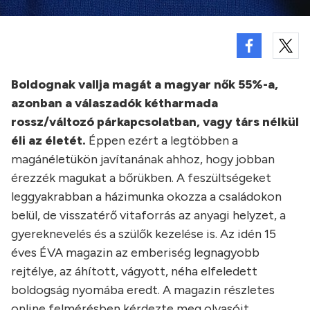
Boldognak vallja magát a magyar nők 55%-a,
azonban a válaszadók kétharmada
rossz/változó párkapcsolatban, vagy társ nélkül
éli az életét.
Éppen ezért a legtöbben a
magánéletükön javítanának ahhoz, hogy jobban
érezzék magukat a bőrükben. A feszültségeket
leggyakrabban a házimunka okozza a családokon
belül, de visszatérő vitaforrás az anyagi helyzet, a
gyereknevelés és a szülők kezelése is. Az idén 15
éves ÉVA magazin az emberiség legnagyobb
rejtélye, az áhított, vágyott, néha elfeledett
boldogság nyomába eredt. A magazin részletes
online felmérésben kérdezte meg olvasóit,