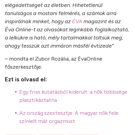
elégedettséget az életben. Hihetetlenül
tanulságos a mostani felmérés, a számok arra
inspirálnak minket, hogy az
ÉVA
magazint és az
Éva Online-t az olvasókat leginkább foglalkoztató,
a lelkükre is ható, mély tartalmakkal töltsük meg,
ahogy tesszük azt immáron másfél évtizede”
– mondta el Zubor Rozália, az ÉvaOnline
főszerkesztője.
Ezt is olvasd el:
Egy friss kutatásból kiderült: a nők többsége
plasztikáztatna
Az ország szextesztje: A magyar nők fele
színlelt már orgazmust