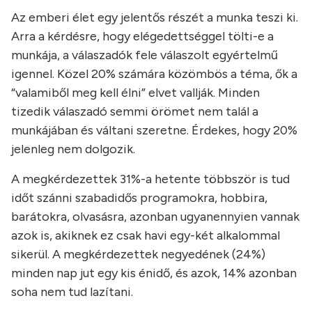
Az emberi élet egy jelentős részét a munka teszi ki.
Arra a kérdésre, hogy elégedettséggel tölti-e a
munkája, a válaszadók fele válaszolt egyértelmű
igennel. Közel 20% számára közömbös a téma, ők a
“valamiből meg kell élni” elvet vallják. Minden
tizedik válaszadó semmi örömet nem talál a
munkájában és váltani szeretne. Érdekes, hogy 20%
jelenleg nem dolgozik.
A megkérdezettek 31%-a hetente többször is tud
időt szánni szabadidős programokra, hobbira,
barátokra, olvasásra, azonban ugyanennyien vannak
azok is, akiknek ez csak havi egy-két alkalommal
sikerül. A megkérdezettek negyedének (24%)
minden nap jut egy kis énidő, és azok, 14% azonban
soha nem tud lazítani.