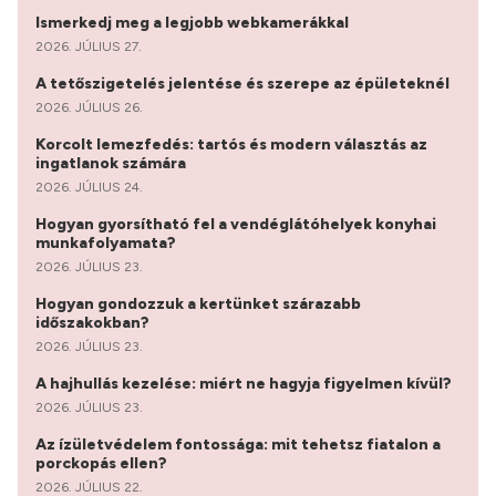
Ismerkedj meg a legjobb webkamerákkal
2026. JÚLIUS 27.
A tetőszigetelés jelentése és szerepe az épületeknél
2026. JÚLIUS 26.
Korcolt lemezfedés: tartós és modern választás az
ingatlanok számára
2026. JÚLIUS 24.
Hogyan gyorsítható fel a vendéglátóhelyek konyhai
munkafolyamata?
2026. JÚLIUS 23.
Hogyan gondozzuk a kertünket szárazabb
időszakokban?
2026. JÚLIUS 23.
A hajhullás kezelése: miért ne hagyja figyelmen kívül?
2026. JÚLIUS 23.
Az ízületvédelem fontossága: mit tehetsz fiatalon a
porckopás ellen?
2026. JÚLIUS 22.