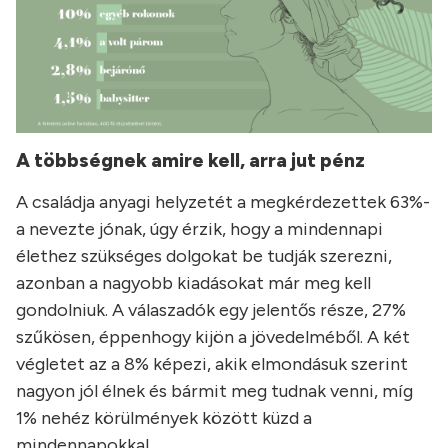
A többségnek amire kell, arra jut pénz
A családja anyagi helyzetét a megkérdezettek 63%-
a nevezte jónak, úgy érzik, hogy a mindennapi
élethez szükséges dolgokat be tudják szerezni,
azonban a nagyobb kiadásokat már meg kell
gondolniuk. A válaszadók egy jelentős része, 27%
szűkösen, éppenhogy kijön a jövedelméből. A két
végletet az a 8% képezi, akik elmondásuk szerint
nagyon jól élnek és bármit meg tudnak venni, míg
1% nehéz körülmények között küzd a
mindennapokkal.