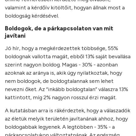
valamint a kérdőív kitöltőit, hogyan állnak most a
boldogság kérdésével.
Boldogok, de a párkapcsolaton van mit
javítani
Jó hír, hogy a megkérdezettek többsége, 55%
boldognak vallotta magát, ebből 13% saját bevallása
szerint nagyon boldog. Magas - 30% - azonban
azoknak az aránya is, akik úgy nyilatkoztak, hogy
nem boldogok, de boldogtalannak sem lehet
nevezni őket. Az “inkább boldogtalan” válaszra 13%
kattintott, míg 2% nagyon rosszul érzi magát.
A kutatásban arra is rákérdeztek, hogy a válaszadók
az életük melyik területén javítanának ahhoz, hogy
boldogabbak legyenek. A legtöbben - 35% - a
párkapcsolatukon változtatnának. Az egészség