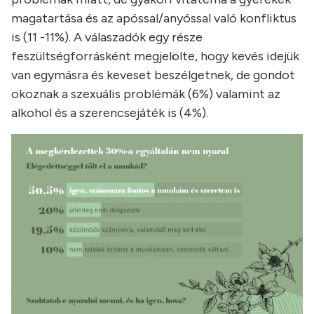
magatartása és az apóssal/anyóssal való konfliktus
is (11 -11%). A válaszadók egy része
feszültségforrásként megjelölte, hogy kevés idejük
van egymásra és keveset beszélgetnek, de gondot
okoznak a szexuális problémák (6%) valamint az
alkohol és a szerencsejáték is (4%).