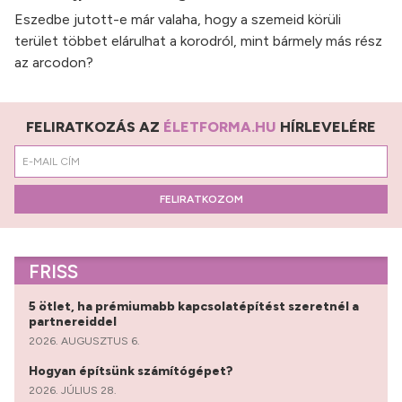
Eszedbe jutott-e már valaha, hogy a szemeid körüli
terület többet elárulhat a korodról, mint bármely más rész
az arcodon?
FELIRATKOZÁS AZ
ÉLETFORMA.HU
HÍRLEVELÉRE
FELIRATKOZOM
FRISS
5 ötlet, ha prémiumabb kapcsolatépítést szeretnél a
partnereiddel
2026. AUGUSZTUS 6.
Hogyan építsünk számítógépet?
2026. JÚLIUS 28.