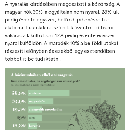
A nyaralás kérdésében megosztott a közönség. A
magyar nők 30%-a egyáltalán nem nyaral, 28%-uk
pedig évente egyszer, belföldi pihenésre tud
elutazni. Tizenkilenc százalék évente többször
vakációzik külföldön, 13% pedig évente egyszer
nyaral külföldön. A maradék 10% a belföldi utakat
részesíti előnyben és ezekből egy esztendőben
többet is be tud iktatni.