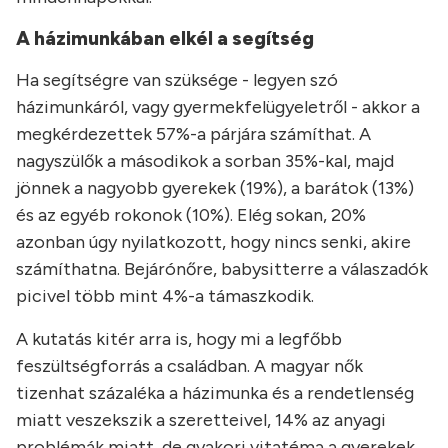
A házimunkában elkél a segítség
Ha segítségre van szüksége - legyen szó
házimunkáról, vagy gyermekfelügyeletről - akkor a
megkérdezettek 57%-a párjára számíthat. A
nagyszülők a másodikok a sorban 35%-kal, majd
jönnek a nagyobb gyerekek (19%), a barátok (13%)
és az egyéb rokonok (10%). Elég sokan, 20%
azonban úgy nyilatkozott, hogy nincs senki, akire
számíthatna. Bejárónőre, babysitterre a válaszadók
picivel több mint 4%-a támaszkodik.
A kutatás kitér arra is, hogy mi a legfőbb
feszültségforrás a családban. A magyar nők
tizenhat százaléka a házimunka és a rendetlenség
miatt veszekszik a szeretteivel, 14% az anyagi
problémák miatt, de gyakori vitatéma a gyerekek