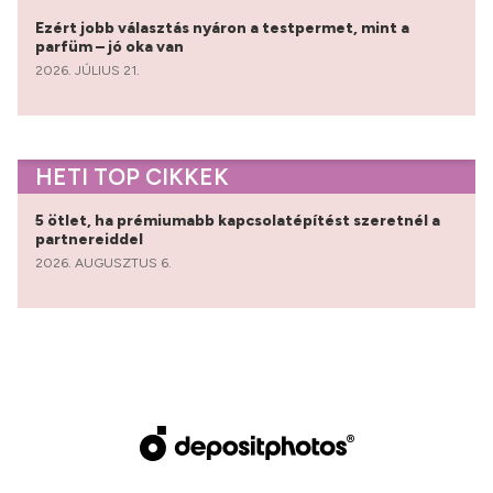
Ezért jobb választás nyáron a testpermet, mint a
parfüm – jó oka van
2026. JÚLIUS 21.
HETI TOP CIKKEK
5 ötlet, ha prémiumabb kapcsolatépítést szeretnél a
partnereiddel
2026. AUGUSZTUS 6.