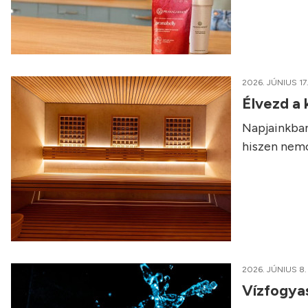
2026. JÚNIUS 17
Élvezd a
Napjainkban
hiszen nemcs
2026. JÚNIUS 8.
Vízfogyas