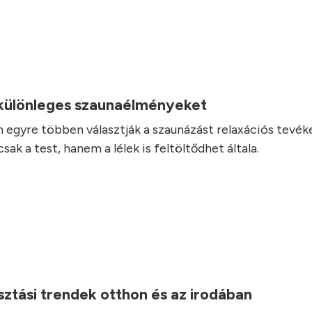
.
 különleges szaunaélményeket
 egyre többen választják a szaunázást relaxációs tevé
ak a test, hanem a lélek is feltöltődhet általa.
ztási trendek otthon és az irodában