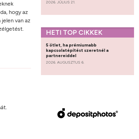
2026. JÚLIUS 21.
deknek
oda, hogy az
 jelen van az
zélgetést.
HETI TOP CIKKEK
5 ötlet, ha prémiumabb
kapcsolatépítést szeretnél a
partnereiddel
2026. AUGUSZTUS 6.
?
át.