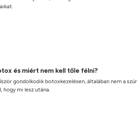
ikat.
otox és miért nem kell tőle félni?
lőször gondolkodik botoxkezelésen, általában nem a szúr
, hogy mi lesz utána.