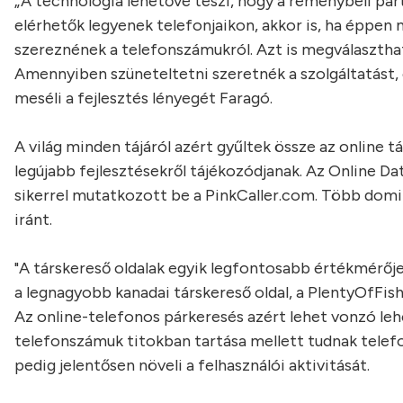
„A technológia lehetővé teszi, hogy a reménybeli partn
elérhetők legyenek telefonjaikon, akkor is, ha éppen
szereznének a telefonszámukról. Azt is megválasztha
Amennyiben szüneteltetni szeretnék a szolgáltatást, eg
meséli a fejlesztés lényegét Faragó.
A világ minden tájáról azért gyűltek össze az online 
legújabb fejlesztésekről tájékozódjanak. Az Online D
sikerrel mutatkozott be a PinkCaller.com. Több domin
iránt.
"A társkereső oldalak egyik legfontosabb értékmérője
a legnagyobb kanadai társkereső oldal, a PlentyOfFish
Az online-telefonos párkeresés azért lehet vonzó leh
telefonszámuk titokban tartása mellett tudnak telef
pedig jelentősen növeli a felhasználói aktivitását.