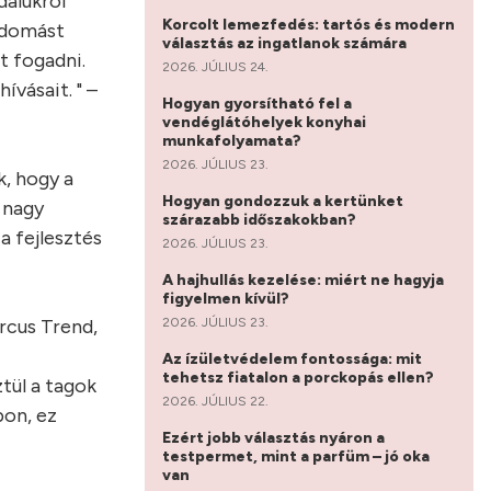
dalukról
Korcolt lemezfedés: tartós és modern
tudomást
választás az ingatlanok számára
t fogadni.
2026. JÚLIUS 24.
ívásait. " –
Hogyan gyorsítható fel a
vendéglátóhelyek konyhai
munkafolyamata?
2026. JÚLIUS 23.
k, hogy a
Hogyan gondozzuk a kertünket
 nagy
szárazabb időszakokban?
a fejlesztés
2026. JÚLIUS 23.
A hajhullás kezelése: miért ne hagyja
figyelmen kívül?
2026. JÚLIUS 23.
rcus Trend,
Az ízületvédelem fontossága: mit
tehetsz fiatalon a porckopás ellen?
tül a tagok
2026. JÚLIUS 22.
pon, ez
Ezért jobb választás nyáron a
testpermet, mint a parfüm – jó oka
van