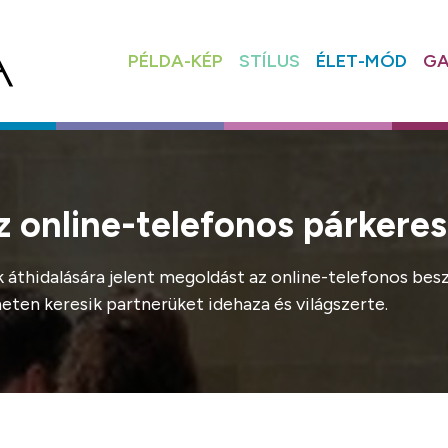
PÉLDA-KÉP
STÍLUS
ÉLET-MÓD
GA
az online-telefonos párkere
k áthidalására jelent megoldást az online-telefonos be
neten keresik partnerüket idehaza és világszerte.