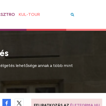
SZTRO
KUL-TOUR
sés
szélgetés lehetősége annak a több mint
FELIRATKOZÁS AZ
ÉLETFORMA.HU