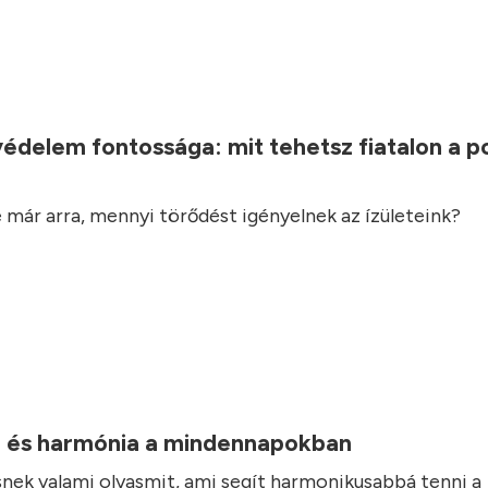
.
védelem fontossága: mit tehetsz fiatalon a 
 már arra, mennyi törődést igényelnek az ízületeink?
 és harmónia a mindennapokban
nek valami olyasmit, ami segít harmonikusabbá tenni a