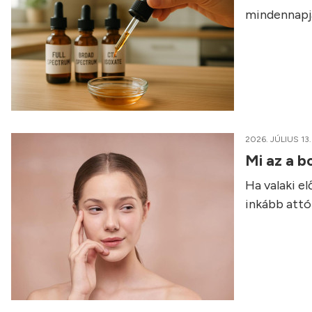
mindennapja
2026. JÚLIUS 13.
Mi az a b
Ha valaki e
inkább attól