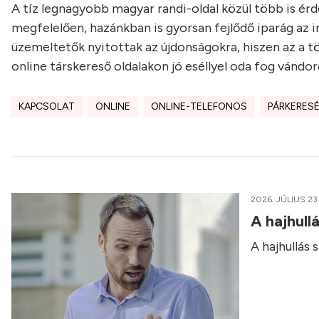
A tíz legnagyobb magyar randi-oldal közül több is érd
megfelelően, hazánkban is gyorsan fejlődő iparág az 
üzemeltetők nyitottak az újdonságokra, hiszen az a tö
online társkereső oldalakon jó eséllyel oda fog vándor
KAPCSOLAT
ONLINE
ONLINE-TELEFONOS
PÁRKERES
2026. JÚLIUS 23
A hajhull
A hajhullás