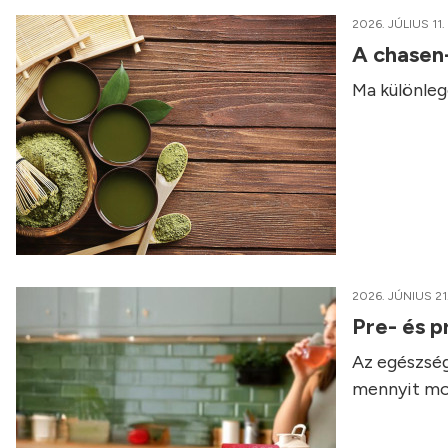
2026. JÚLIUS 11.
A chasen
Ma különleg
2026. JÚNIUS 21
Pre- és p
Az egészség
mennyit mo