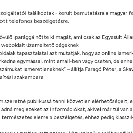
szolgáltatói találkoztak - került bemutatásra a magyar f
ított telefonos beszélgetésre.
ővülő iparággá nőtte ki magát, ami csak az Egyesült Ál
yen weboldalt üzemeltető cégeknek.
ldalak tapasztalatai azt mutatják, hogy az online isme
rkedne egymással, mint email-ben vagy cseten, de enne
t számukat ismeretleneknek” – állítja Faragó Péter, a Sk
esítési szakembere.
m szeretné publikussá tenni közvetlen elérhetőségeit, e
adná meg ezeket az információkat, akivel már túl van a
 természetes eleme a beszélgetés, ehhez pedig klasszi