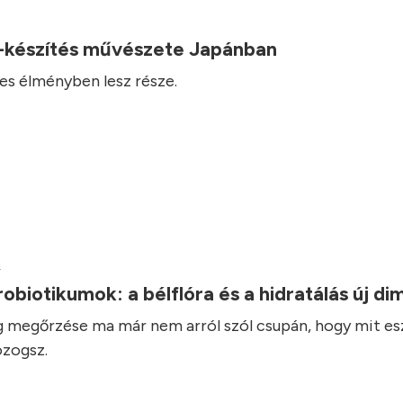
-készítés művészete Japánban
es élményben lesz része.
.
robiotikumok: a bélflóra és a hidratálás új d
 megőrzése ma már nem arról szól csupán, hogy mit es
zogsz.