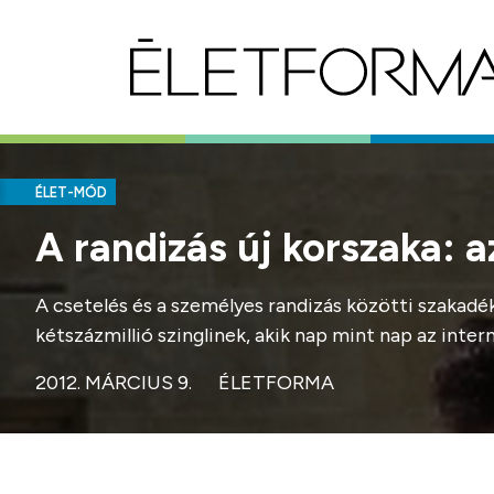
ÉLET-MÓD
A randizás új korszaka: 
A csetelés és a személyes randizás közötti szakadé
kétszázmillió szinglinek, akik nap mint nap az inter
2012. MÁRCIUS 9.
ÉLETFORMA