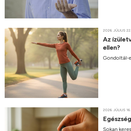
2026. JÚLIUS 22
Az ízület
ellen?
Gondoltál-e
2026. JÚLIUS 16.
Egészség
Sokan keres