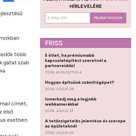
HÍRLEVELÉRE
ejlesztésű
FELIRATKOZOM
lamokban
FRISS
rkedők több
5 ötlet, ha prémiumabb
kapcsolatépítést szeretnél a
k gátat szab
partnereiddel
awa
2026. AUGUSZTUS 6.
Hogyan építsünk számítógépet?
2026. JÚLIUS 28.
Ismerkedj meg a legjobb
mail címét,
webkamerákkal
z első
2026. JÚLIUS 27.
kus esetben
A tetőszigetelés jelentése és szerepe
az épületeknél
2026. JÚLIUS 26.