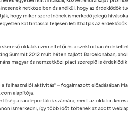
erek egyetlen kattintással, közvetlenül a saját profilol
 nincsenek netközelben és anélkül, hogy az érdeklődők 
tják, hogy mikor szeretnének ismerkedő jelegű hívásoka
yetlen kattintással teljesen letilthatják az érdeklődők h
társkereső oldalak üzemeltetői és a szektorban érdekelte
ating Summit 2012 múlt héten zajlott Barcelonában, ahol
áns magyar és nemzetközi piaci szereplő is érdeklődik 
 a felhasználói aktivitás" – fogalmazott előadásában Ma
.com alapítója.
etőség a randi-portálok számára, mert az oldalon keresz
onon ismerkedni, így több időt töltenek az adott webla