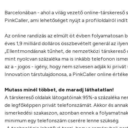
Barcelonában - ahol a világ vezető online-társkereső 
PinkCaller, ami lehetőséget nyújt a profiloldalról ind
Az online randizás az elmúlt öt évben folyamatosan b
éves 1,9 milliárd dolláros összbevételt generál az il
„Ellentmondásnak tűnhet, de nemzetközi társkereső o
mint nyolcvan százaléka ma is inkább telefonon isme
az a - jogos - igény, hogy nem szívesen adják ki privá
Innovation társtulajdonosa, a PinkCaller online érték
Mutass minél többet, de maradj láthatatlan!
A társkereső oldalak látogatóinak 95%-a százaléka ne
de legfőképpen privát telefonszámát. Akkor és annak 
ismerkedési szakaszon, azonban ennek a folyamatnak
minimum egy telefonszám cserére lenne szükség.