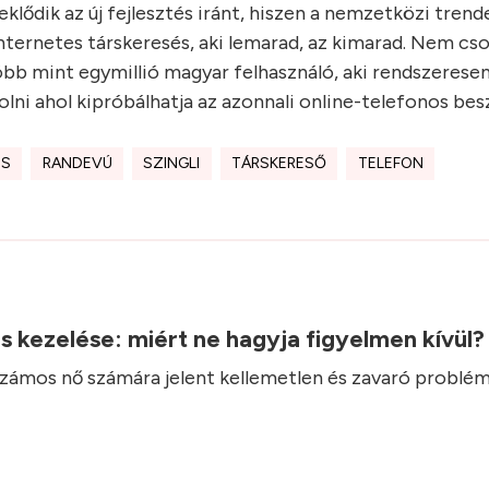
eklődik az új fejlesztés iránt, hiszen a nemzetközi tren
internetes társkeresés, aki lemarad, az kimarad. Nem cs
bb mint egymillió magyar felhasználó, aki rendszeresen
olni ahol kipróbálhatja az azonnali online-telefonos bes
ÉS
RANDEVÚ
SZINGLI
TÁRSKERESŐ
TELEFON
.
ás kezelése: miért ne hagyja figyelmen kívül
 számos nő számára jelent kellemetlen és zavaró problém