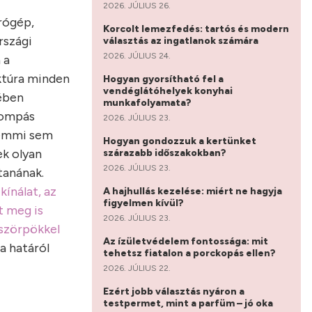
2026. JÚLIUS 26.
rógép,
Korcolt lemezfedés: tartós és modern
rszági
választás az ingatlanok számára
2026. JÚLIUS 24.
 a
ktúra minden
Hogyan gyorsítható fel a
vendéglátóhelyek konyhai
mében
munkafolyamata?
pompás
2026. JÚLIUS 23.
semmi sem
Hogyan gondozzuk a kertünket
ek olyan
szárazabb időszakokban?
2026. JÚLIUS 23.
tanának.
ínálat, az
A hajhullás kezelése: miért ne hagyja
figyelmen kívül?
 meg is
2026. JÚLIUS 23.
 szörpökkel
Az ízületvédelem fontossága: mit
a határól
tehetsz fiatalon a porckopás ellen?
2026. JÚLIUS 22.
Ezért jobb választás nyáron a
testpermet, mint a parfüm – jó oka