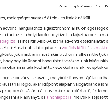
Advenit táj Alsó-Ausztriában, 
es, melegséget sugárzó ételek és italok nélkül!
n adventi hangulathoz a gasztronómiai különlegességek 
zá tartozik: a helyi karácsonyi ízek, a kajszibarack, a m
zdag ízei
színesítik Alsó-Ausztria adventi ételkínálatát
a Alsó-Ausztriába látogatunk, a
vaníliás kiflit
és a
mákto
kóstoljuk majd, ám most akár otthon is elkészíthetjük 
 hogy egy kis ünnepi hangulatot varázsoljunk lakásunkb
orma oldalán is találkozhattok ezekkel a remk receptekke
nleges kiadvány is készült, melyből könnyen tájékozódha
ó-ausztriai régió, akár időpont alapján válogatnánk a le
s program és vásár már novemberben elérhető, érdeme
öngészni a kiadványt, és
a honlapot is
, melyek kifejezett