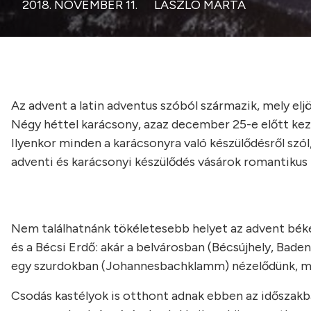
2018. NOVEMBER 11.
LÁSZLÓ MÁRTA
Az advent a latin adventus szóból származik, mely eljöv
Négy héttel karácsony, azaz december 25-e előtt kez
Ilyenkor minden a karácsonyra való készülődésről szól
adventi és karácsonyi készülődés vásárok romantikus 
Nem találhatnánk tökéletesebb helyet az advent bék
és a Bécsi Erdő: akár a belvárosban (Bécsújhely, Baden
egy szurdokban (Johannesbachklamm) nézelődünk, mi
Csodás kastélyok is otthont adnak ebben az időszakb