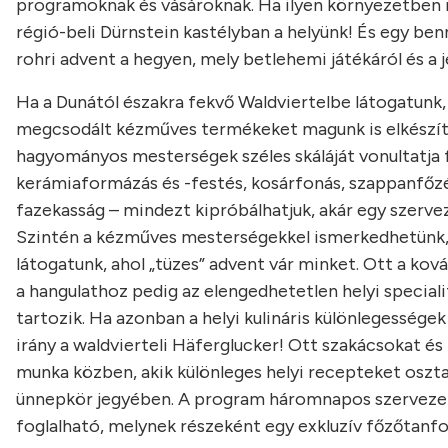
programoknak és vásároknak. Ha ilyen környezetben
régió-beli Dürnstein kastélyban a helyünk! És egy benn
rohri advent a hegyen, mely betlehemi játékáról és a j
Ha a Dunától északra fekvő Waldviertelbe látogatunk,
megcsodált kézműves termékeket magunk is elkészít
hagyományos mesterségek széles skáláját vonultatja f
kerámiaformázás és -festés, kosárfonás, szappanfőzés
fazekasság – mindezt kipróbálhatjuk, akár egy szerve
Szintén a kézműves mesterségekkel ismerkedhetünk,
látogatunk, ahol „tüzes” advent vár minket. Ott a kov
a hangulathoz pedig az elengedhetetlen helyi speciali
tartozik. Ha azonban a helyi kulináris különlegessége
irány a waldvierteli Häferglucker! Ott szakácsokat é
munka közben, akik különleges helyi recepteket oszt
ünnepkör jegyében. A program háromnapos szervezet
foglalható, melynek részeként egy exkluzív főzőtanfo