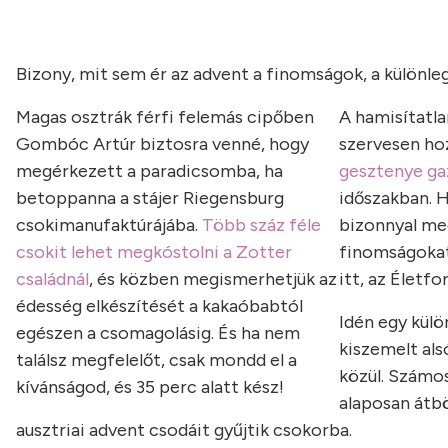
Bizony, mit sem ér az advent a finomságok, a különleg
Magas osztrák férfi felemás cipőben
A hamisítatla
Gombóc Artúr biztosra venné, hogy
szervesen hoz
megérkezett a paradicsomba, ha
gesztenye ga
betoppanna a stájer Riegensburg
időszakban. H
csokimanufaktúrájába.
Több száz féle
bizonnyal meg
csokit lehet megkóstolni a Zotter
finomságokat,
családnál
, és közben megismerhetjük az
itt, az Életf
édesség elkészítését a kakaóbabtól
Idén egy külö
egészen a csomagolásig. És ha nem
kiszemelt als
találsz megfelelőt, csak mondd el a
közül. Számo
kívánságod, és 35 perc alatt kész!
alaposan átb
ausztriai advent csodáit gyűjtik csokorba.