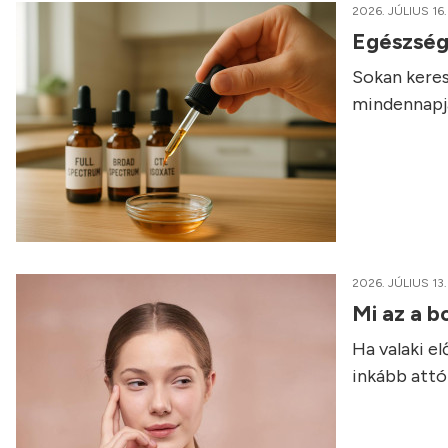
2026. JÚLIUS 16.
Egészség
Sokan keres
mindennapja
2026. JÚLIUS 13.
Mi az a b
Ha valaki e
inkább attól