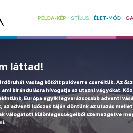
PÉLDA-KÉP
STÍLUS
ÉLET-MÓD
GA
m láttad!
 fürdőruhát vastag kötött pulóverre cseréltük. Az ősz
, ami kirándulásra hívogatja az utazni vágyókat. Kö
tekintünk, Európa egyik legvarázsosabb adventi vás
t, az adventi időszak táján döntünk az utazás mell
ának válogatott különlegességeiből szemezgetve m
ni.