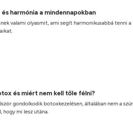
 és harmónia a mindennapokban
nek valami olyasmit, ami segít harmonikusabbá tenni a
ikat.
otox és miért nem kell tőle félni?
lőször gondolkodik botoxkezelésen, általában nem a szúr
, hogy mi lesz utána.