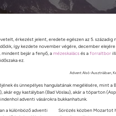
etelt, érkezést jelent, eredete egészen az 5. századig ny
dődik, így kezdete november végére, december elejére 
, mindent bejár a fenyő, a
mézeskalács
és a
forraltbor
il
időszaka ez.
Advent Alsó-Ausztriában, K
éjének és ünnepélyes hangulatának megélésére, mint a 
), akár egy kastályban (Bad Vöslau), akár a tóparton (As
ndenhol adventi vásárokra bukkanhatunk.
an a különböző adventi
Sörözés közben Mozartot ha