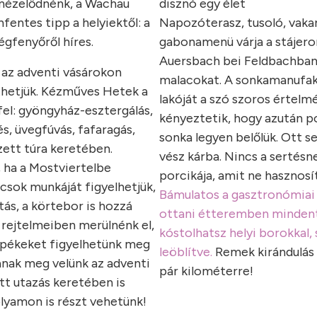
 nézelődnénk, a Wachau
disznó egy élet
fentes tipp a helyiektől: a
Napozóterasz, tusoló, vaka
égfenyőről híres.
gabonamenü várja a stájero
Auersbach bei Feldbachban
 az adventi vásárokon
malacokat. A sonkamanufa
hetjük. Kézműves Hetek a
lakóját a szó szoros értel
el: gyöngyház-esztergálás,
kényeztetik, hogy azután 
, üvegfúvás, fafaragás,
sonka legyen belőlük. Ott 
zett túra keretében.
vész kárba. Nincs a sertésn
 ha a Mostviertelbe
porcikája, amit ne hasznosí
ácsok munkáját figyelhetjük,
Bámulatos a gasztronómiai k
tás, a körtebor is hozzá
ottani étteremben mindent
k rejtelmeiben merülnénk el,
kóstolhatsz helyi borokkal,
s pékeket figyelhetünk meg
leöblítve.
Remek kirándulás 
anak meg velünk az adventi
pár kilométerre!
t utazás keretében is
lyamon is részt vehetünk!