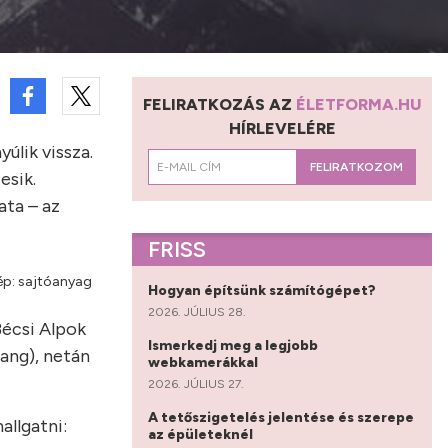
FELIRATKOZÁS AZ
ÉLETFORMA.HU
HÍRLEVELÉRE
úlik vissza.
FELIRATKOZOM
esik.
lata – az
FRISS
ép: sajtóanyag
Hogyan építsünk számítógépet?
2026. JÚLIUS 28.
Bécsi Alpok
Ismerkedj meg a legjobb
pang), netán
webkamerákkal
2026. JÚLIUS 27.
A tetőszigetelés jelentése és szerepe
llgatni:
az épületeknél