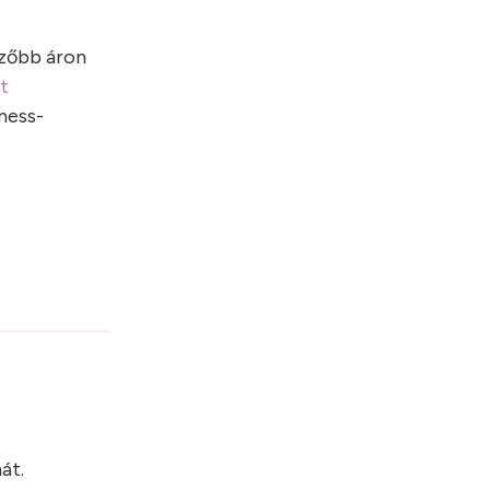
ezőbb áron
t
lness-
?
át.