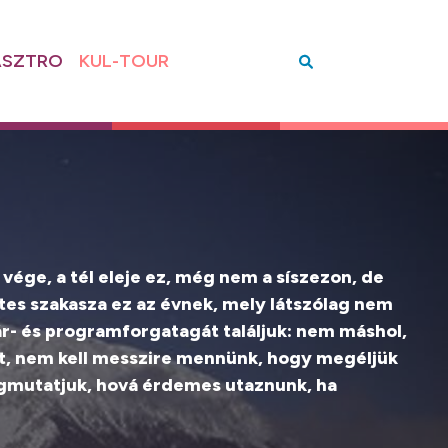
SZTRO
KUL-TOUR
 vége, a tél eleje ez, még nem a síszezon, de
ztes szakasza ez az évnek, mely látszólag nem
ár- és programforgatagát találjuk: nem máshol,
ett, nem kell messzire mennünk, hogy megéljük
egmutatjuk, hová érdemes utaznunk, ha