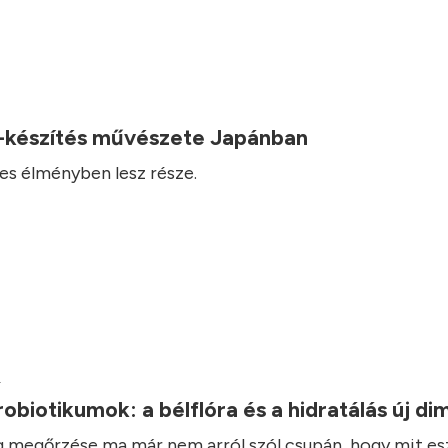
-készítés művészete Japánban
es élményben lesz része.
.
robiotikumok: a bélflóra és a hidratálás új d
 megőrzése ma már nem arról szól csupán, hogy mit es