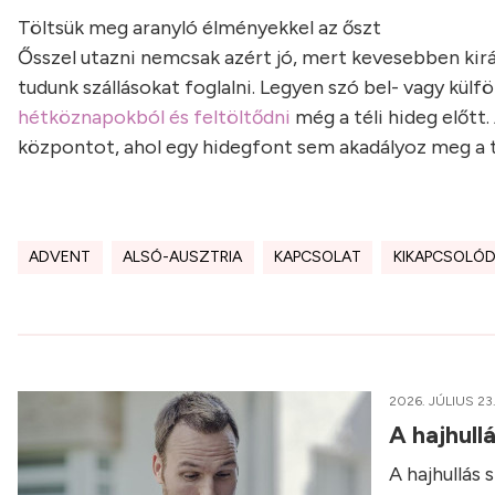
Töltsük meg aranyló élményekkel az őszt
Ősszel utazni nemcsak azért jó, mert kevesebben kirá
tudunk szállásokat foglalni. Legyen szó bel- vagy külfö
hétköznapokból és feltöltődni
még a téli hideg előtt.
központot, ahol egy hidegfont sem akadályoz meg a 
ADVENT
ALSÓ-AUSZTRIA
KAPCSOLAT
KIKAPCSOLÓ
2026. JÚLIUS 23
A hajhull
A hajhullás