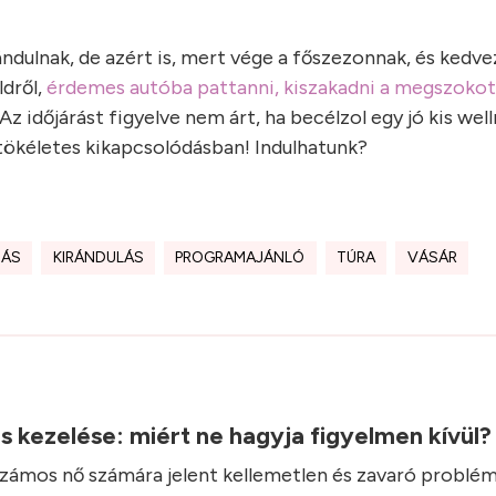
ndulnak, de azért is, mert vége a főszezonnak, és kedv
ldről,
érdemes autóba pattanni, kiszakadni a megszokot
 Az időjárást figyelve nem árt, ha becélzol egy jó kis wel
tökéletes kikapcsolódásban! Indulhatunk?
DÁS
KIRÁNDULÁS
PROGRAMAJÁNLÓ
TÚRA
VÁSÁR
.
ás kezelése: miért ne hagyja figyelmen kívül
 számos nő számára jelent kellemetlen és zavaró problém