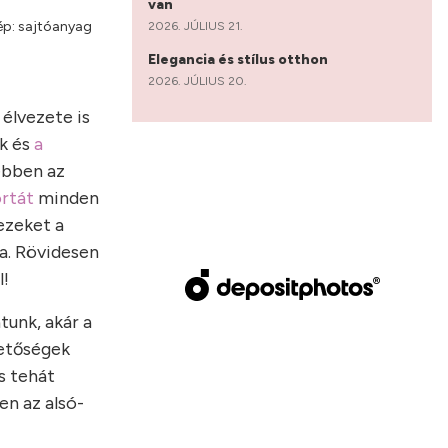
van
Kép: sajtóanyag
2026. JÚLIUS 21.
Elegancia és stílus otthon
2026. JÚLIUS 20.
élvezete is
ák és
a
 ebben az
rtát
minden
ezeket a
a. Rövidesen
l!
tunk, akár a
hetőségek
s tehát
en az alsó-