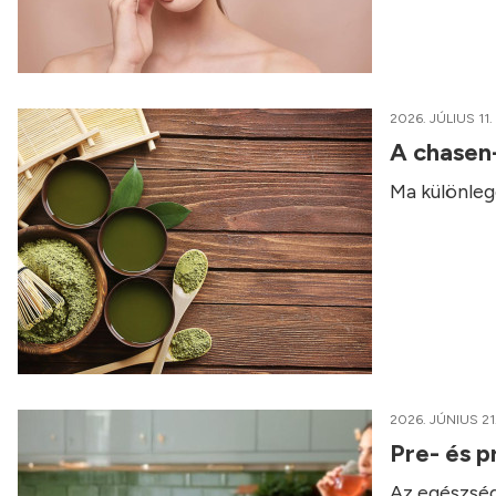
2026. JÚLIUS 11.
A chasen
Ma különleg
2026. JÚNIUS 21
Pre- és p
Az egészség