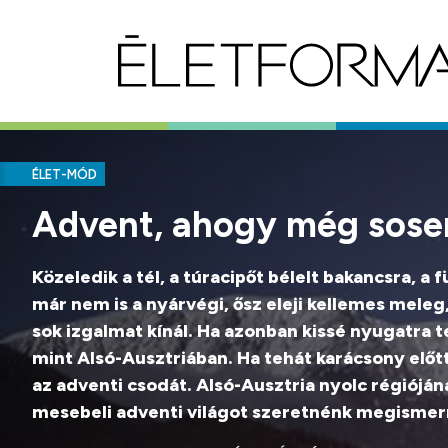
ÉLET-MÓD
Advent, ahogy még sose
Közeledik a tél, a túracipőt bélelt bakancsra, a
már nem is a nyárvégi, ősz eleji kellemes meleg
sok izgalmat kínál. Ha azonban kissé nyugatra 
mint Alsó-Ausztriában. Ha tehát karácsony előt
az adventi csodát. Alsó-Ausztria nyolc régiój
mesebeli adventi világot szeretnénk megismer