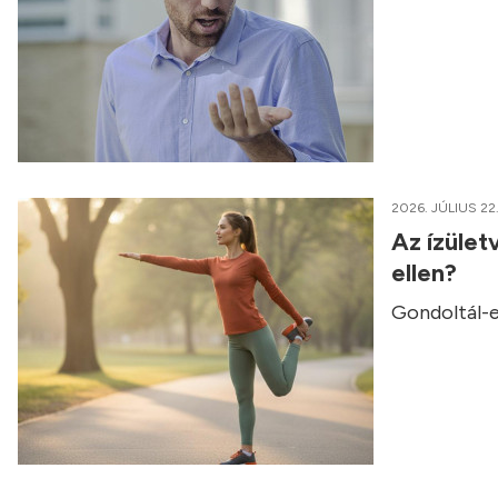
2026. JÚLIUS 22
Az ízület
ellen?
Gondoltál-e