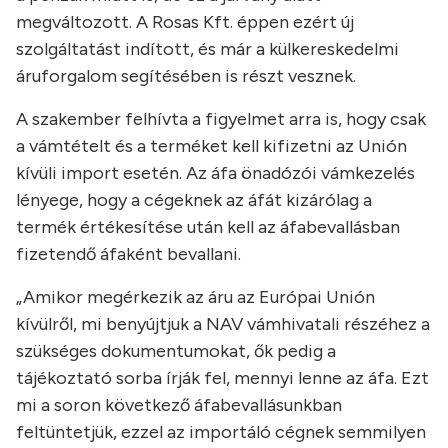
megváltozott. A Rosas Kft. éppen ezért új
szolgáltatást indított, és már a külkereskedelmi
áruforgalom segítésében is részt vesznek.
A szakember felhívta a figyelmet arra is, hogy csak
a vámtételt és a terméket kell kifizetni az Unión
kívüli import esetén. Az áfa önadózói vámkezelés
lényege, hogy a cégeknek az áfát kizárólag a
termék értékesítése után kell az áfabevallásban
fizetendő áfaként bevallani.
„Amikor megérkezik az áru az Európai Unión
kívülről, mi benyújtjuk a NAV vámhivatali részéhez a
szükséges dokumentumokat, ők pedig a
tájékoztató sorba írják fel, mennyi lenne az áfa. Ezt
mi a soron következő áfabevallásunkban
feltüntetjük, ezzel az importáló cégnek semmilyen