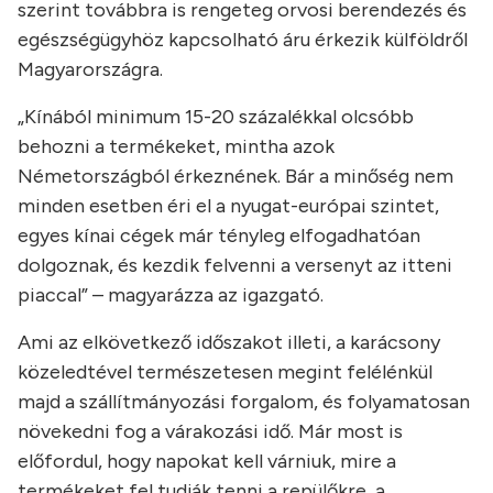
szerint továbbra is rengeteg orvosi berendezés és
egészségügyhöz kapcsolható áru érkezik külföldről
Magyarországra.
„Kínából minimum 15-20 százalékkal olcsóbb
behozni a termékeket, mintha azok
Németországból érkeznének. Bár a minőség nem
minden esetben éri el a nyugat-európai szintet,
egyes kínai cégek már tényleg elfogadhatóan
dolgoznak, és kezdik felvenni a versenyt az itteni
piaccal” – magyarázza az igazgató.
Ami az elkövetkező időszakot illeti, a karácsony
közeledtével természetesen megint felélénkül
majd a szállítmányozási forgalom, és folyamatosan
növekedni fog a várakozási idő. Már most is
előfordul, hogy napokat kell várniuk, mire a
termékeket fel tudják tenni a repülőkre, a