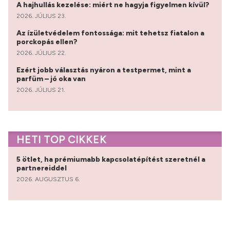
A hajhullás kezelése: miért ne hagyja figyelmen kívül?
2026. JÚLIUS 23.
Az ízületvédelem fontossága: mit tehetsz fiatalon a
porckopás ellen?
2026. JÚLIUS 22.
Ezért jobb választás nyáron a testpermet, mint a
parfüm – jó oka van
2026. JÚLIUS 21.
HETI TOP CIKKEK
5 ötlet, ha prémiumabb kapcsolatépítést szeretnél a
partnereiddel
2026. AUGUSZTUS 6.