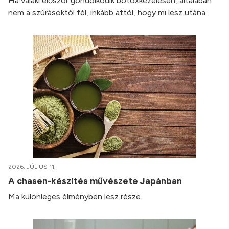
Ha valaki először gondolkodik botoxkezelésen, általában
nem a szúrásoktól fél, inkább attól, hogy mi lesz utána.
2026. JÚLIUS 11.
A chasen-készítés művészete Japánban
Ma különleges élményben lesz része.