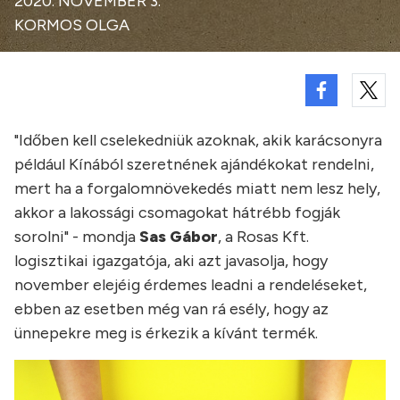
2020. NOVEMBER 3.
KORMOS OLGA
"Időben kell cselekedniük azoknak, akik karácsonyra
például Kínából szeretnének ajándékokat rendelni,
mert ha a forgalomnövekedés miatt nem lesz hely,
akkor a lakossági csomagokat hátrébb fogják
sorolni" - mondja
Sas Gábor
, a Rosas Kft.
logisztikai igazgatója, aki azt javasolja, hogy
november elejéig érdemes leadni a rendeléseket,
ebben az esetben még van rá esély, hogy az
ünnepekre meg is érkezik a kívánt termék.