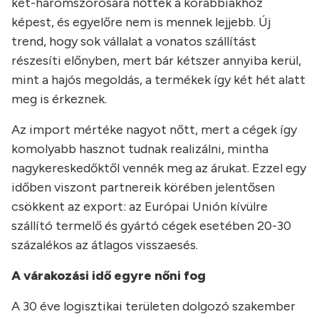
két-háromszorosára nőttek a korábbiakhoz
képest, és egyelőre nem is mennek lejjebb. Új
trend, hogy sok vállalat a vonatos szállítást
részesíti előnyben, mert bár kétszer annyiba kerül,
mint a hajós megoldás, a termékek így két hét alatt
meg is érkeznek.
Az import mértéke nagyot nőtt, mert a cégek így
komolyabb hasznot tudnak realizálni, mintha
nagykereskedőktől vennék meg az árukat. Ezzel egy
időben viszont partnereik körében jelentősen
csökkent az export: az Európai Unión kívülre
szállító termelő és gyártó cégek esetében 20-30
százalékos az átlagos visszaesés.
A várakozási idő egyre nőni fog
A 30 éve logisztikai területen dolgozó szakember