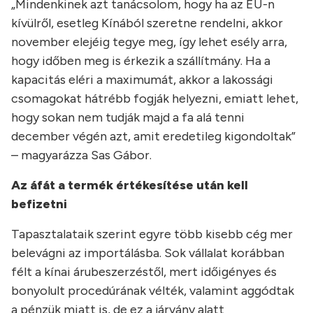
„Mindenkinek azt tanácsolom, hogy ha az EU-n
kívülről, esetleg Kínából szeretne rendelni, akkor
november elejéig tegye meg, így lehet esély arra,
hogy időben meg is érkezik a szállítmány. Ha a
kapacitás eléri a maximumát, akkor a lakossági
csomagokat hátrébb fogják helyezni, emiatt lehet,
hogy sokan nem tudják majd a fa alá tenni
december végén azt, amit eredetileg kigondoltak”
– magyarázza Sas Gábor.
Az áfát a termék értékesítése után kell
befizetni
Tapasztalataik szerint egyre több kisebb cég mer
belevágni az importálásba. Sok vállalat korábban
félt a kínai árubeszerzéstől, mert időigényes és
bonyolult procedúrának vélték, valamint aggódtak
a pénzük miatt is, de ez a járvány alatt