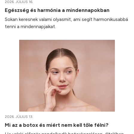
2026. JÚLIUS 16.
Egészség és harmónia a mindennapokban
Sokan keresnek valami olyasmit, ami segít harmonikusabbá
tenni a mindennapjaikat.
2026. JÚLIUS 13.
Mi az a botox és miért nem kell tőle félni?