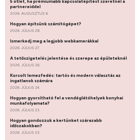
5 ötlet, ha prémiumabb kapcsolatépítést szeretnél a
partnereiddel
2026. AUGUSZTUS 6.
Hogyan építsünk számítógépet?
2026. JÚLIUS 28.
Ismerkedj meg a legjobb webkamerákkal
2026. JÚLIUS 27.
A tetőszigetelés jelentése és szerepe az épületeknél
2026. JÚLIUS 26.
Korcolt lemezfedés: tartós és modern választás az
ingatlanok számára
2026. JÚLIUS 24.
Hogyan gyorsítható fel a vendéglátóhelyek konyhai
munkafolyamata?
2026. JÚLIUS 23.
Hogyan gondozzuk a kertünket szárazabb
időszakokban?
2026. JÚLIUS 23.