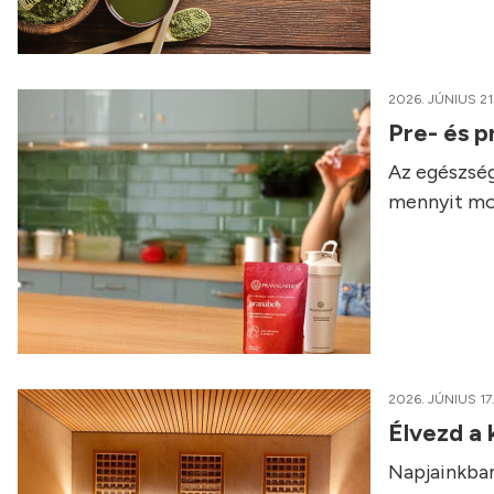
2026. JÚNIUS 21
Pre- és p
Az egészség
mennyit mo
2026. JÚNIUS 17
Élvezd a
Napjainkban