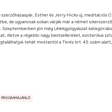
szerzőházaspár, Esther és Jerry Hicks új, meditációs CD
ébe, de ugyancsak sokan várják már a német sikerszerző
vet. Szeptemberben jön még Lélekgyógyászat kategóriáb
at, illetve a régebbi nagy bestsellereket, ezoterikus sz
alálhatjuk tehát mostantól a Teréz krt. 45. szám alatt,
PROGRAMAJÁNLÓ