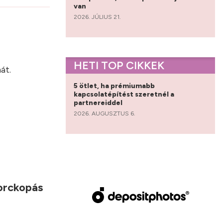
van
2026. JÚLIUS 21.
?
HETI TOP CIKKEK
át.
5 ötlet, ha prémiumabb
kapcsolatépítést szeretnél a
partnereiddel
2026. AUGUSZTUS 6.
porckopás