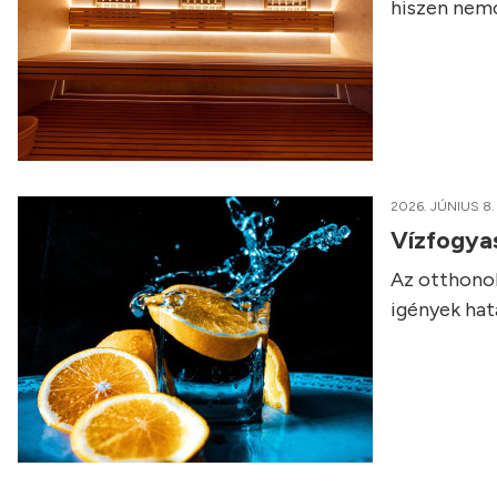
hiszen nemcs
2026. JÚNIUS 8.
Vízfogyas
Az otthonok
igények hat