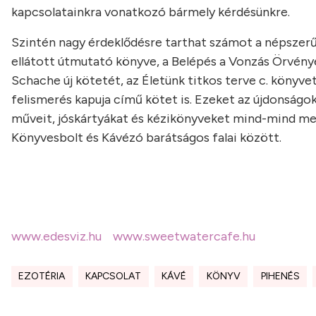
kapcsolatainkra vonatkozó bármely kérdésünkre.
Szintén nagy érdeklődésre tarthat számot a népszerű 
ellátott útmutató könyve, a Belépés a Vonzás Örvény
Schache új kötetét, az Életünk titkos terve c. köny
felismerés kapuja című kötet is. Ezeket az újdonságok
műveit, jóskártyákat és kézikönyveket mind-mind megt
Könyvesbolt és Kávézó barátságos falai között.
www.edesviz.hu www.sweetwatercafe.hu
EZOTÉRIA
KAPCSOLAT
KÁVÉ
KÖNYV
PIHENÉS