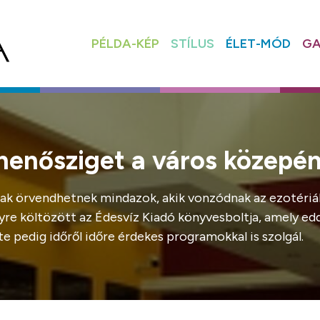
PÉLDA-KÉP
STÍLUS
ÉLET-MÓD
GA
ihenősziget a város közepé
ak örvendhetnek mindazok, akik vonzódnak az ezotériáh
re költözött az Édesvíz Kiadó könyvesboltja, amely eddig
e pedig időről időre érdekes programokkal is szolgál.