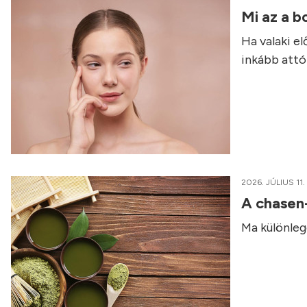
Mi az a b
Ha valaki e
inkább attól
2026. JÚLIUS 11.
A chasen
Ma különleg