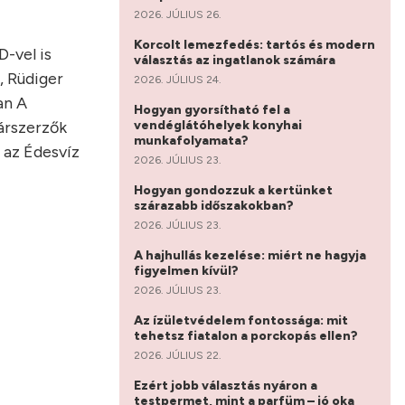
2026. JÚLIUS 26.
Korcolt lemezfedés: tartós és modern
-vel is
választás az ingatlanok számára
, Rüdiger
2026. JÚLIUS 24.
an A
Hogyan gyorsítható fel a
vendéglátóhelyek konyhai
társzerzők
munkafolyamata?
 az Édesvíz
2026. JÚLIUS 23.
Hogyan gondozzuk a kertünket
szárazabb időszakokban?
2026. JÚLIUS 23.
A hajhullás kezelése: miért ne hagyja
figyelmen kívül?
2026. JÚLIUS 23.
Az ízületvédelem fontossága: mit
tehetsz fiatalon a porckopás ellen?
2026. JÚLIUS 22.
Ezért jobb választás nyáron a
testpermet, mint a parfüm – jó oka