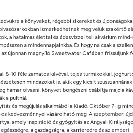
dvükre a könyveket, régebbi sikereket és újdonságoka
, olvasósarkokban ismerkedhetnek meg velük szakértő el
tok, a hatalmas élettel és édesvízzel teli akvárium mind
sempésszen a mindennapjainkba. És hogy ne csak a szell
y az újonnan megnyíló Sweetwater Caféban frissüljünk fe
l, 8-10 féle zamatos kávéval, tejes turmixokkal, joghurto
mészetesen mindazokat is, akik egy kicsit szusszannána
leg hamar olvasni, könyvet böngészni csábítja majd a k
k a pultnál.
itás és megújulás alkalmából a Kiadó. Október 7-ig min
%-os kedvezménnyel vásárolható meg. A szeptemberi új
ártya, amely inspiráció és gyógyítás az Angyali Királyság
z egészségre, a gazdagságra, a karrieredre és az emberi