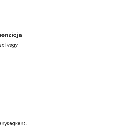
imenziója
zel vagy
kenységként,