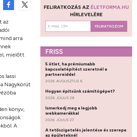
FELIRATKOZÁS AZ
ÉLETFORMA.HU
HÍRLEVELÉRE
t az
FELIRATKOZOM
adói
-mind arra
emnek
FRISS
l, mielőtt
5 ötlet, ha prémiumabb
kapcsolatépítést szeretnél a
partnereiddel
s lassi
2026. AUGUSZTUS 6.
k a Nagykörút
Hogyan építsünk számítógépet?
ávézóba
2026. JÚLIUS 28.
Ismerkedj meg a legjobb
den könyv,
webkamerákkal
donságok
2026. JÚLIUS 27.
okból. A
A tetőszigetelés jelentése és szerepe
az épületeknél