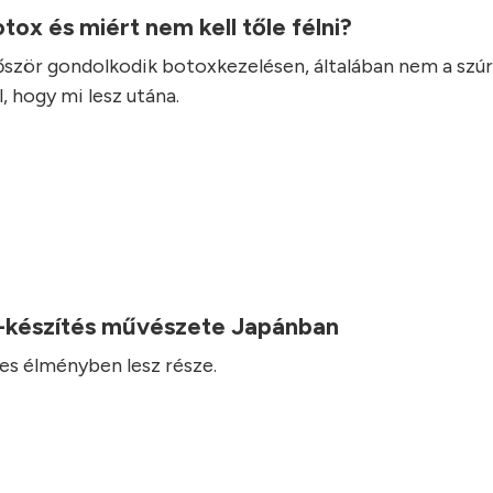
otox és miért nem kell tőle félni?
lőször gondolkodik botoxkezelésen, általában nem a szúr
, hogy mi lesz utána.
-készítés művészete Japánban
es élményben lesz része.