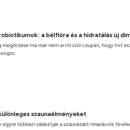
.
robiotikumok: a bélflóra és a hidratálás új d
 megőrzése ma már nem arról szól csupán, hogy mit es
zogsz.
.
 különleges szaunaélményeket
 egyre többen választják a szaunázást relaxációs tevé