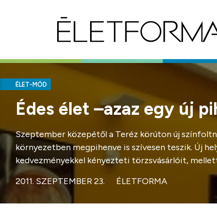
ÉLET-MÓD
Édes élet –azaz egy új p
Szeptember közepétől a Teréz körúton új színfoltn
környezetben megpihenve is szívesen teszik. Új hely
kedvezményekkel kényezteti törzsvásárlóit, mellett
2011. SZEPTEMBER 23.
ÉLETFORMA