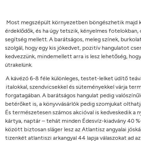
Most megszépült környezetben böngészhetik majd ke
érdeklődők, és ha úgy tetszik, kényelmes fotelokban
segítség mellett. A barátságos, meleg színek, burkola
szolgál, hogy egy kis jókedvet, pozitív hangulatot c
kedvezzünk, mindemellett arra is lesz lehetőség, hog
útrakelünk.
A kávézó 6-8 féle különleges, testet-lelket üdítő teáva
italokkal, szendvicsekkel és süteményekkel várja ter
forgatagában. A barátságos hangulat pedig valószínű
betérőket is, a könyvvásárlók pedig szomjukat olthatjá
És természetesen számos akcióval is kedveskedik a ny
kártya, naptár – tehát minden Édesvíz-kiadvány 40 
között biztosan sláger lesz az Atlantisz angyalai jósk
tizenkét atlantiszi arkangyal 44 lapja válaszokat ad a