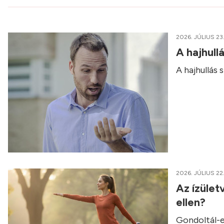
2026. JÚLIUS 23
A hajhull
A hajhullás
2026. JÚLIUS 22
Az ízület
ellen?
Gondoltál-e