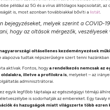
e például az 5G és a vírus állítólagos kapcsolatát, az 
ságát is, most azonban továbbiakkal bővíti a
listát
.
yan bejegyzéseket, melyek szerint a COVID-1
ítani, hogy az oltások mérgezők, veszélyesek
a magyarországi oltásellenes kezdeményezések műk
 alapozva tudtak népszerűségre szert tenni hazánkban i
óta aktívak. Fontos, hogy
a rendelkezés nemcsak az e
ldalakra, illetve a profilokra is
, melyeket – az irány
lgáltatás adminisztrátorai.
ez egyik legfőbb táptalaja az egészségügyi témájú álhír
életveszélybe is sodorhatják az embereket. Egy tavaly 
mációk és hazugságok miatt világszerte több ezren 