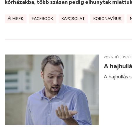
kórházakba, több százan pedig elhunytak miattu
ÁLHÍREK
FACEBOOK
KAPCSOLAT
KORONAVÍRUS
2026. JÚLIUS 23
A hajhull
A hajhullás