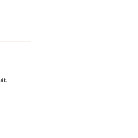
?
át.