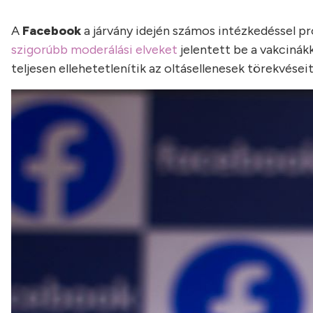
A
Facebook
a járvány idején számos intézkedéssel pr
szigorúbb moderálási elveket
jelentett be a vakcinák
teljesen ellehetetlenítik az oltásellenesek törekvéseit