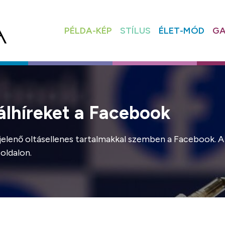
PÉLDA-KÉP
STÍLUS
ÉLET-MÓD
GA
 álhíreket a Facebook
jelenő oltásellenes tartalmakkal szemben a Facebook. A 
oldalon.