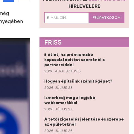
HÍRLEVELÉRE
 még
FELIRATKOZOM
lényegében
FRISS
5 ötlet, ha prémiumabb
kapcsolatépítést szeretnél a
partnereiddel
2026. AUGUSZTUS 6.
Hogyan építsünk számítógépet?
2026. JÚLIUS 28.
Ismerkedj meg a legjobb
webkamerákkal
2026. JÚLIUS 27.
A tetőszigetelés jelentése és szerepe
az épületeknél
2026. JÚLIUS 26.