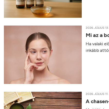
2026. JÚLIUS 13.
Mi az a b
Ha valaki e
inkább attól
2026. JÚLIUS 11.
A chasen