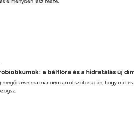
es élményben lesz része.
.
robiotikumok: a bélflóra és a hidratálás új d
 megőrzése ma már nem arról szól csupán, hogy mit es
zogsz.