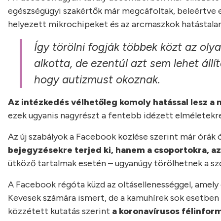
egészségügyi szakértők már megcáfoltak, beleértve ebb
helyezett mikrochipeket és az arcmaszkok hatástalan
Így törölni fogják többek közt az ol
alkotta, de ezentúl azt sem lehet áll
hogy autizmust okoznak.
Az intézkedés vélhetőleg komoly hatással lesz 
ezek ugyanis nagyrészt a fentebb idézett elméletekre
Az új szabályok a Facebook közlése szerint már órák 
bejegyzésekre terjed ki, hanem a csoportokra, az o
ütköző tartalmak esetén – ugyanúgy törölhetnek a szo
A Facebook régóta küzd az oltásellenességgel, amely 
Kevesek számára ismert, de a kamuhírek sok esetben 
közzétett kutatás szerint
a koronavírusos félinfor