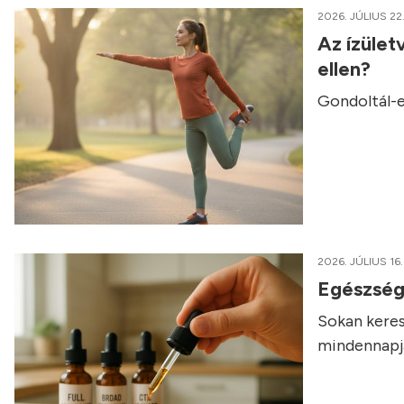
2026. JÚLIUS 22
Az ízület
ellen?
Gondoltál-e
2026. JÚLIUS 16.
Egészség
Sokan keres
mindennapja