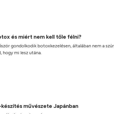
otox és miért nem kell tőle félni?
lőször gondolkodik botoxkezelésen, általában nem a szúr
, hogy mi lesz utána.
-készítés művészete Japánban