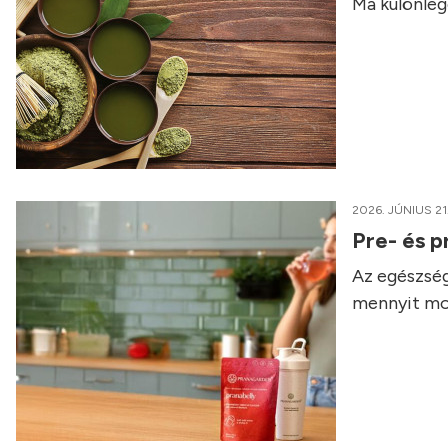
Ma különleg
2026. JÚNIUS 21
Pre- és p
Az egészség
mennyit mo