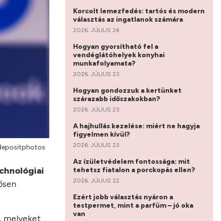
Korcolt lemezfedés: tartós és modern
választás az ingatlanok számára
2026. JÚLIUS 24.
Hogyan gyorsítható fel a
vendéglátóhelyek konyhai
munkafolyamata?
2026. JÚLIUS 23.
Hogyan gondozzuk a kertünket
szárazabb időszakokban?
2026. JÚLIUS 23.
A hajhullás kezelése: miért ne hagyja
figyelmen kívül?
2026. JÚLIUS 23.
 depositphotos
Az ízületvédelem fontossága: mit
chnológiai
tehetsz fiatalon a porckopás ellen?
2026. JÚLIUS 22.
tősen
Ezért jobb választás nyáron a
testpermet, mint a parfüm – jó oka
van
, melyeket