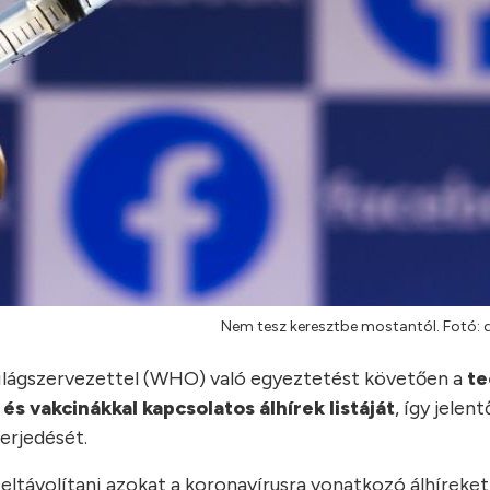
Nem tesz keresztbe mostantól. Fotó:
Világszervezettel (WHO) való egyeztetést követően a
te
és vakcinákkal kapcsolatos álhírek listáját
, így jelen
erjedését.
távolítani azokat a koronavírusra vonatkozó álhíreket