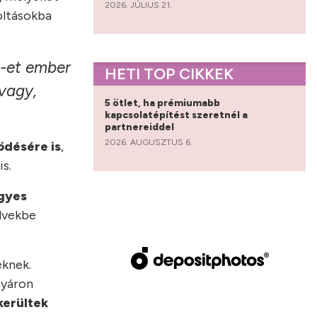
2026. JÚLIUS 21.
oltásokba
9-et ember
HETI TOP CIKKEK
 vagy,
5 ötlet, ha prémiumabb
kapcsolatépítést szeretnél a
partnereiddel
2026. AUGUSZTUS 6.
ödésére is
,
s.
gyes
elvekbe
eknek.
nyáron
kerültek