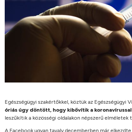
Egészségügyi szakértőkkel, köztük az Egészségügyi 
óriás úgy döntött, hogy kibővítik a koronavírussal 
leszűkítik a közösségi oldalakon népszerű elméletek t
A Facebook ugyan tavaly decemberben már elkezdte el