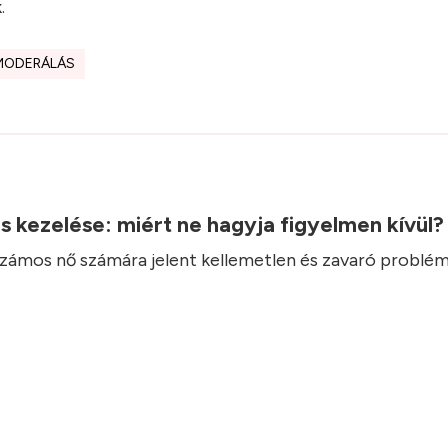
k
.
MODERÁLÁS
.
ás kezelése: miért ne hagyja figyelmen kívül
 számos nő számára jelent kellemetlen és zavaró problém