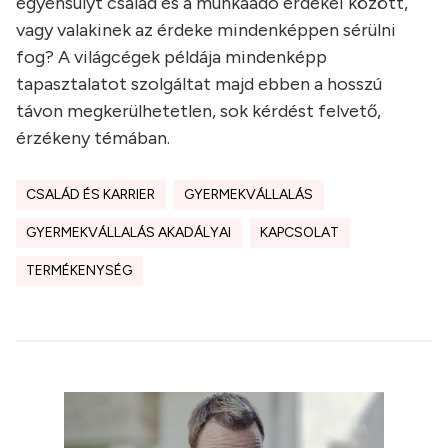
egyensúlyt család és a munkaadó érdekei között,
vagy valakinek az érdeke mindenképpen sérülni
fog? A világcégek példája mindenképp
tapasztalatot szolgáltat majd ebben a hosszú
távon megkerülhetetlen, sok kérdést felvető,
érzékeny témában.
CSALÁD ÉS KARRIER
GYERMEKVÁLLALÁS
GYERMEKVÁLLALÁS AKADÁLYAI
KAPCSOLAT
TERMÉKENYSÉG