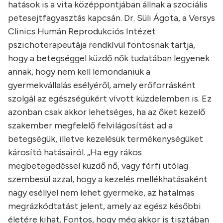
hatások is a vita középpontjában állnak a szociális
petesejtfagyasztás kapcsán. Dr. Süli Ágota, a Versys
Clinics Humán Reprodukciós Intézet
pszichoterapeutája rendkívül fontosnak tartja,
hogy a betegséggel küzdő nők tudatában legyenek
annak, hogy nem kell lemondaniuk a
gyermekvállalás esélyéről, amely erőforrásként
szolgál az egészségükért vívott küzdelemben is. Ez
azonban csak akkor lehetséges, ha az őket kezelő
szakember megfelelő felvilágosítást ad a
betegségük, illetve kezelésük termékenységüket
károsító hatásairól. „Ha egy rákos
megbetegedéssel küzdő nő, vagy férfi utólag
szembesül azzal, hogy a kezelés mellékhatásaként
nagy eséllyel nem lehet gyermeke, az hatalmas
megrázkódtatást jelent, amely az egész későbbi
életére kihat. Fontos, hogy még akkor is tisztában