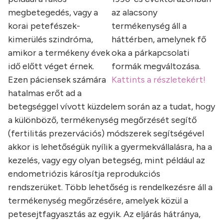
megbetegedés, vagy a
az alacsony
korai petefészek-
termékenység áll a
kimerülés szindróma,
háttérben, amelynek fő
amikor a termékeny évek
oka a párkapcsolati
idő előtt véget érnek.
formák megváltozása.
Ezen páciensek számára
Kattints a részletekért!
hatalmas erőt ad a
betegséggel vívott küzdelem során az a tudat, hogy
a különböző, termékenység megőrzését segítő
(fertilitás prezervációs) módszerek segítségével
akkor is lehetőségük nyílik a gyermekvállalásra, ha a
kezelés, vagy egy olyan betegség, mint például az
endometriózis károsítja reprodukciós
rendszerüket. Több lehetőség is rendelkezésre áll a
termékenység megőrzésére, amelyek közül a
petesejtfagyasztás az egyik. Az eljárás hátránya,