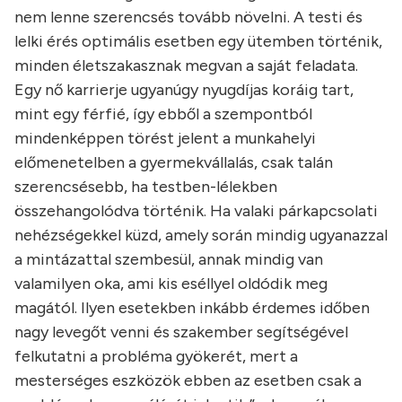
nem lenne szerencsés tovább növelni. A testi és
lelki érés optimális esetben egy ütemben történik,
minden életszakasznak megvan a saját feladata.
Egy nő karrierje ugyanúgy nyugdíjas koráig tart,
mint egy férfié, így ebből a szempontból
mindenképpen törést jelent a munkahelyi
előmenetelben a gyermekvállalás, csak talán
szerencsésebb, ha testben-lélekben
összehangolódva történik. Ha valaki párkapcsolati
nehézségekkel küzd, amely során mindig ugyanazzal
a mintázattal szembesül, annak mindig van
valamilyen oka, ami kis eséllyel oldódik meg
magától. Ilyen esetekben inkább érdemes időben
nagy levegőt venni és szakember segítségével
felkutatni a probléma gyökerét, mert a
mesterséges eszközök ebben az esetben csak a