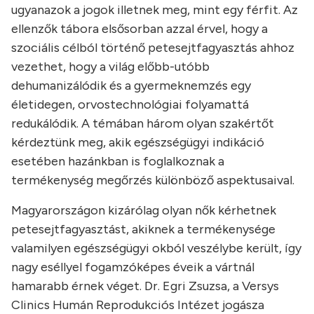
ugyanazok a jogok illetnek meg, mint egy férfit. Az
ellenzők tábora elsősorban azzal érvel, hogy a
szociális célból történő petesejtfagyasztás ahhoz
vezethet, hogy a világ előbb-utóbb
dehumanizálódik és a gyermeknemzés egy
életidegen, orvostechnológiai folyamattá
redukálódik. A témában három olyan szakértőt
kérdeztünk meg, akik egészségügyi indikáció
esetében hazánkban is foglalkoznak a
termékenység megőrzés különböző aspektusaival.
Magyarországon kizárólag olyan nők kérhetnek
petesejtfagyasztást, akiknek a termékenysége
valamilyen egészségügyi okból veszélybe került, így
nagy eséllyel fogamzóképes éveik a vártnál
hamarabb érnek véget. Dr. Egri Zsuzsa, a Versys
Clinics Humán Reprodukciós Intézet jogásza