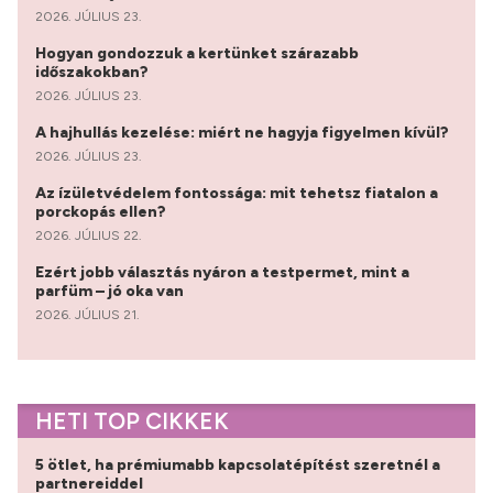
2026. JÚLIUS 23.
Hogyan gondozzuk a kertünket szárazabb
időszakokban?
2026. JÚLIUS 23.
A hajhullás kezelése: miért ne hagyja figyelmen kívül?
2026. JÚLIUS 23.
Az ízületvédelem fontossága: mit tehetsz fiatalon a
porckopás ellen?
2026. JÚLIUS 22.
Ezért jobb választás nyáron a testpermet, mint a
parfüm – jó oka van
2026. JÚLIUS 21.
HETI TOP CIKKEK
5 ötlet, ha prémiumabb kapcsolatépítést szeretnél a
partnereiddel