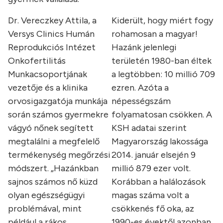
Dr. Vereczkey Attila, a
Kiderült, hogy miért fogy
Versys Clinics Humán
rohamosan a magyar!
Reprodukciós Intézet
Hazánk jelenlegi
Onkofertilitás
területén 1980-ban éltek
Munkacsoportjának
a legtöbben: 10 millió 709
vezetője és a klinika
ezren. Azóta a
orvosigazgatója munkája
népességszám
során számos gyermekre
folyamatosan csökken. A
vágyó nőnek segített
KSH adatai szerint
megtalálni a megfelelő
Magyarország lakossága
termékenység megőrzési
2014. január elsején 9
módszert. „Hazánkban
millió 879 ezer volt.
sajnos számos nő küzd
Korábban a halálozások
olyan egészségügyi
magas száma volt a
problémával, mint
csökkenés fő oka, az
például a rákos
1990-es évektől azonban