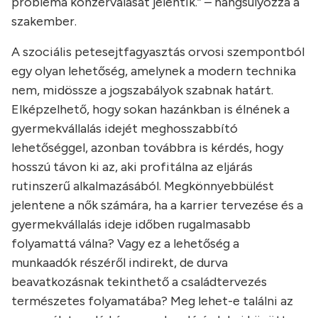
probléma konzerválását jelentik.” – hangsúlyozza a
szakember.
A szociális petesejtfagyasztás orvosi szempontból
egy olyan lehetőség, amelynek a modern technika
nem, midössze a jogszabályok szabnak határt.
Elképzelhető, hogy sokan hazánkban is élnének a
gyermekvállalás idejét meghosszabbító
lehetőséggel, azonban továbbra is kérdés, hogy
hosszú távon ki az, aki profitálna az eljárás
rutinszerű alkalmazásából. Megkönnyebbülést
jelentene a nők számára, ha a karrier tervezése és a
gyermekvállalás ideje időben rugalmasabb
folyamattá válna? Vagy ez a lehetőség a
munkaadók részéről indirekt, de durva
beavatkozásnak tekinthető a családtervezés
természetes folyamatába? Meg lehet-e találni az