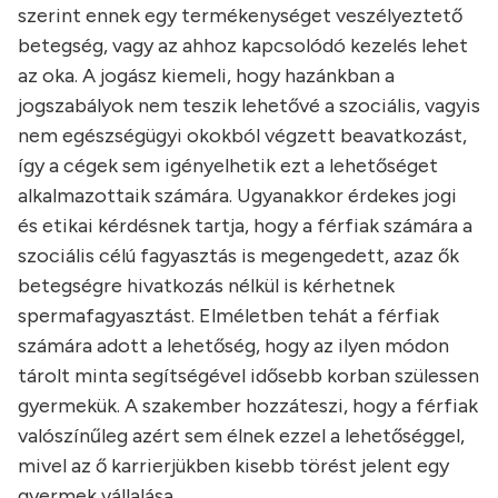
szerint ennek egy termékenységet veszélyeztető
betegség, vagy az ahhoz kapcsolódó kezelés lehet
az oka. A jogász kiemeli, hogy hazánkban a
jogszabályok nem teszik lehetővé a szociális, vagyis
nem egészségügyi okokból végzett beavatkozást,
így a cégek sem igényelhetik ezt a lehetőséget
alkalmazottaik számára. Ugyanakkor érdekes jogi
és etikai kérdésnek tartja, hogy a férfiak számára a
szociális célú fagyasztás is megengedett, azaz ők
betegségre hivatkozás nélkül is kérhetnek
spermafagyasztást. Elméletben tehát a férfiak
számára adott a lehetőség, hogy az ilyen módon
tárolt minta segítségével idősebb korban szülessen
gyermekük. A szakember hozzáteszi, hogy a férfiak
valószínűleg azért sem élnek ezzel a lehetőséggel,
mivel az ő karrierjükben kisebb törést jelent egy
gyermek vállalása.