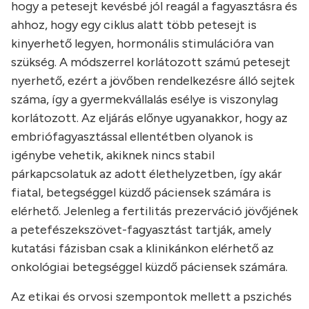
hogy a petesejt kevésbé jól reagál a fagyasztásra és
ahhoz, hogy egy ciklus alatt több petesejt is
kinyerhető legyen, hormonális stimulációra van
szükség. A módszerrel korlátozott számú petesejt
nyerhető, ezért a jövőben rendelkezésre álló sejtek
száma, így a gyermekvállalás esélye is viszonylag
korlátozott. Az eljárás előnye ugyanakkor, hogy az
embriófagyasztással ellentétben olyanok is
igénybe vehetik, akiknek nincs stabil
párkapcsolatuk az adott élethelyzetben, így akár
fiatal, betegséggel küzdő páciensek számára is
elérhető. Jelenleg a fertilitás prezerváció jövőjének
a petefészekszövet-fagyasztást tartják, amely
kutatási fázisban csak a klinikánkon elérhető az
onkológiai betegséggel küzdő páciensek számára.
Az etikai és orvosi szempontok mellett a pszichés