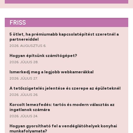
FRISS
5 ötlet, ha prémiumabb kapcsolatépítést szeretnél a
partnereiddel
2026. AUGUSZTUS 6.
Hogyan építsünk számítógépet?
2026. JÚLIUS 28.
Ismerkedj meg a legjobb webkamerákkal
2026. JÚLIUS 27.
A tetőszigetelés jelentése és szerepe az épületeknél
2026. JÚLIUS 26.
Korcolt lemezfedés: tartós és modern választás az
ingatlanok számára
2026. JÚLIUS 24.
Hogyan gyorsítható fel a vendéglátóhelyek konyhai
munkafolyamata?