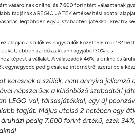
ért vásárolnak online, és 7.600 forintért választanak g
labb tagjának a REGIO JÁTÉK értékesítési adatai alapján
árlás, legtöbben egy új szabadtéri játékkal, kreatív ké
z alapján a szülők és nagyszülők közel fele már 1-2 hétt
jándékot; ebben az időszakban nagyjából 30%-os
ez képest a vállalat. A válaszadók 46%-a online és áruh
ők egynegyede pedig csak az internetről szerzi be a kész
t keresnek a szülők, nem annyira jellemző 
ével népszerűek a különböző szabadtéri ját
kan LEGO-val, társasjátékkal, egy új peonzá
talabb tagját. Május utolsó 2 hetében egy át
z áruházi pedig 7.600 forint értékű, ezek 34%,
aknál