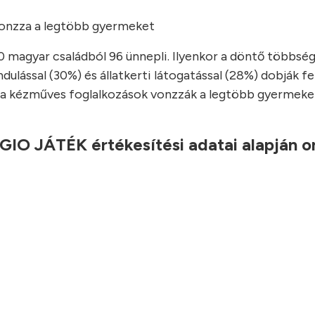
 vonzza a legtöbb gyermeket
00 magyar családból 96 ünnepli. Ilyenkor a döntő többsé
ulással (30%) és állatkerti látogatással (28%) dobják fe
 és a kézműves foglalkozások vonzzák a legtöbb gyermeke
IO JÁTÉK értékesítési adatai alapján o