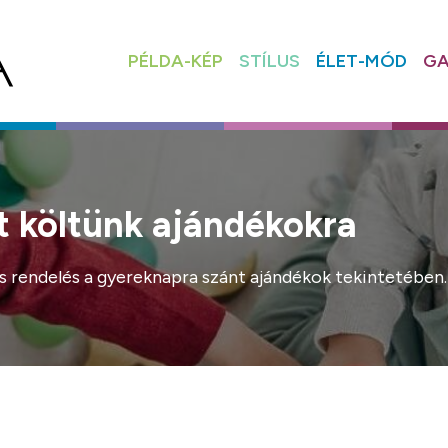
PÉLDA-KÉP
STÍLUS
ÉLET-MÓD
GA
t költünk ajándékokra
es rendelés a gyereknapra szánt ajándékok tekintetében.