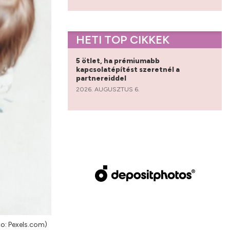
HETI TOP CIKKEK
5 ötlet, ha prémiumabb
kapcsolatépítést szeretnél a
partnereiddel
2026. AUGUSZTUS 6.
o: Pexels.com)