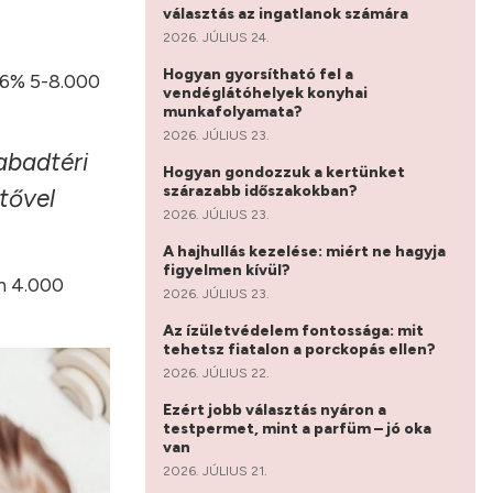
választás az ingatlanok számára
2026. JÚLIUS 24.
Hogyan gyorsítható fel a
 26% 5-8.000
vendéglátóhelyek konyhai
munkafolyamata?
2026. JÚLIUS 23.
abadtéri
Hogyan gondozzuk a kertünket
szárazabb időszakokban?
tővel
2026. JÚLIUS 23.
A hajhullás kezelése: miért ne hagyja
figyelmen kívül?
n 4.000
2026. JÚLIUS 23.
Az ízületvédelem fontossága: mit
tehetsz fiatalon a porckopás ellen?
2026. JÚLIUS 22.
Ezért jobb választás nyáron a
testpermet, mint a parfüm – jó oka
van
2026. JÚLIUS 21.