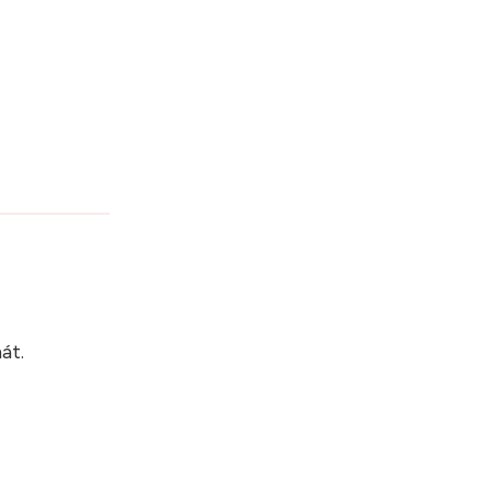
?
át.