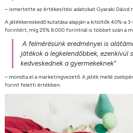
– ismertette az értékesítési adatokat Gyaraki Dávid
A játékkereskedő kutatása alapján a kitöltők 40%-a 3
forintért, míg 25% 8.000 forintnál is többet szán a
A felmérésünk eredményei is alátáma
játékok a legkelendőbbek, ezenkívül s
kedveskednek a gyermekeknek”
– mondta el a marketingvezető. A játék mellé zsebpén
forint feletti értékben.