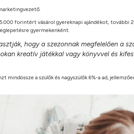
 marketingvezető.
-5.000 forintért vásárol gyereknapi ajándékot, további
 meglepetésre gyermekenként.
sztják, hogy a szezonnak megfelelően a sz
okan kreatív játékkal vagy könyvvel és kifes
zt mindössze a szülők és nagyszülők 6%-a ad, jellemzőe