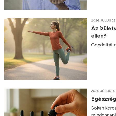
2026. JÚLIUS 22
Az ízület
ellen?
Gondoltál-e
2026. JÚLIUS 16.
Egészség
Sokan keres
mindennapja