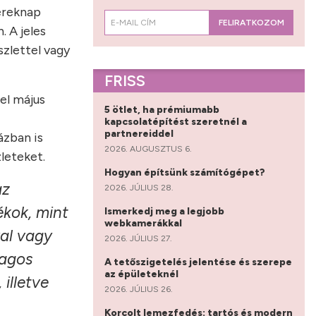
yereknap
FELIRATKOZOM
. A jeles
szlettel vagy
FRISS
el május
5 ötlet, ha prémiumabb
kapcsolatépítést szeretnél a
partnereiddel
ázban is
2026. AUGUSZTUS 6.
leteket.
Hogyan építsünk számítógépet?
az
2026. JÚLIUS 28.
ékok, mint
Ismerkedj meg a legjobb
webkamerákkal
val vagy
2026. JÚLIUS 27.
lagos
A tetőszigetelés jelentése és szerepe
az épületeknél
 illetve
2026. JÚLIUS 26.
Korcolt lemezfedés: tartós és modern