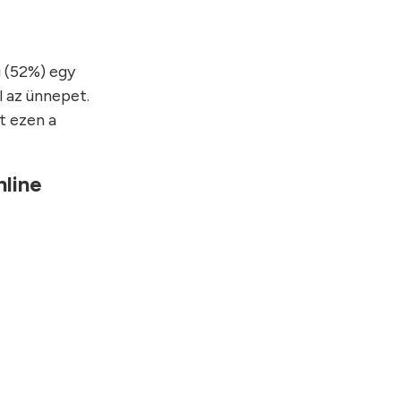
g (52%) egy
l az ünnepet.
t ezen a
nline