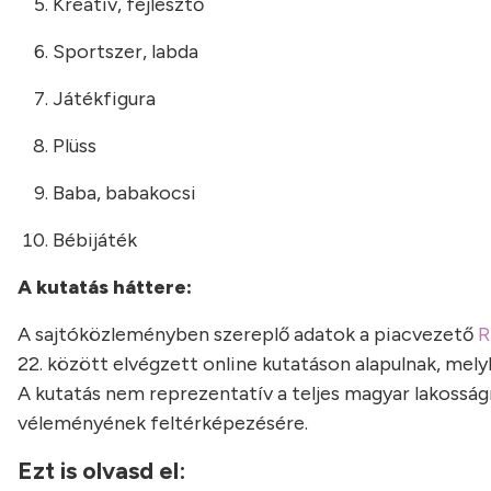
Kreatív, fejlesztő
Sportszer, labda
Játékfigura
Plüss
Baba, babakocsi
Bébijáték
A kutatás háttere:
A sajtóközleményben szereplő adatok a piacvezető
R
22. között elvégzett online kutatáson alapulnak, mely
A kutatás nem reprezentatív a teljes magyar lakosság
véleményének feltérképezésére.
Ezt is olvasd el: