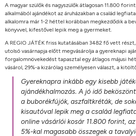
A magyar szülők és nagyszülők átlagosan 11.800 forint
alkalmából ajándékot az áruházakban a család legfiata
alkalomra már 1-2 héttel korábban megkezdődik a bevás
könyvvel, kifestővel lepik meg a gyermeket.
A REGIO JÁTÉK friss kutatásában 3482 fő vett részt, e
utolsó vasárnapja előtt megvásárolja a gyereknapi a
forgalomnövekedést tapasztal egy átlagos májusi héth
vásárol, 29%-a kizárólag személyesen választ, a kitölt
Gyereknapra inkább egy kisebb játéko
ajándékhalmozás. A jó idő beköszönt
a buborékfújók, aszfaltkréták, de so
kisautóval lepik meg a család legfia
online vásárlói kosár 11.800 forint, a
5%-kal magasabb összegek a tavalyi