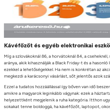
Kávéfőzőt és egyéb elektronikai eszkö
Míg a szlovákoknál 86, a horvátoknál 84, a cseheknél,
aránya, akik kihasználják a Black Friday-t és a hasonl
ezekkel a lehetőségekkel. Ha nem is konkrétan az ak
megkezdi a karácsonyi vásárlást, sőt jelentős azok s
Ezzel a tudatos hozzáállással így bőven van idő besz
amikre a magyarok leginkább vágynak: ezek a háztart
helyezettként megjelenik a ruha kategória. Itthon u
sokakat tenne boldoggá, ha kávéfőzőt, laptopot, okost