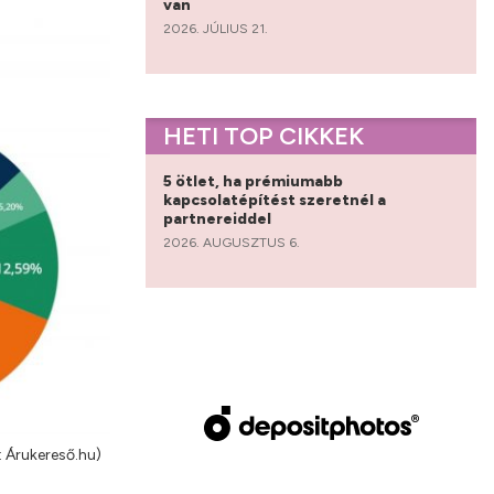
van
2026. JÚLIUS 21.
HETI TOP CIKKEK
5 ötlet, ha prémiumabb
kapcsolatépítést szeretnél a
partnereiddel
2026. AUGUSZTUS 6.
: Árukereső.hu)