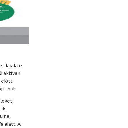
azoknak az
l aktívan
 előtt
űjtenek.
keket,
dik
ülne,
a alatt. A