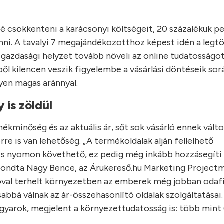
 csökkenteni a karácsonyi költségeit, 20 százalékuk pe
ni. A tavalyi 7 megajándékozotthoz képest idén a leg
 gazdasági helyzet tovább növeli az online tudatosságot,
zből kilencen veszik figyelembe a vásárlási döntéseik sor
yen magas aránnyal.
 is zöldül
minőség és az aktuális ár, sőt sok vásárló ennek válto
rre is van lehetőség. „A termékoldalak alján fellelhető
a is nyomon követhető, ez pedig még inkább hozzásegíti
ondta Nagy Bence, az Árukereső.hu Marketing Project
cióval terhelt környezetben az emberek még jobban odaf
bbá válnak az ár-összehasonlító oldalak szolgáltatásai.
yarok, megjelent a környezettudatosság is: több mint 