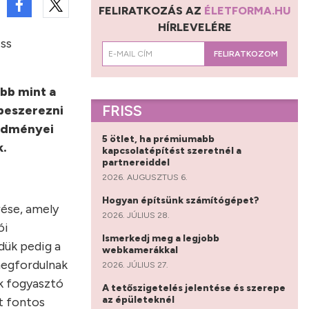
FELIRATKOZÁS AZ
ÉLETFORMA.HU
HÍRLEVELÉRE
iss
FELIRATKOZOM
bb mint a
FRISS
beszerezni
edményei
5 ötlet, ha prémiumabb
k.
kapcsolatépítést szeretnél a
partnereiddel
2026. AUGUSZTUS 6.
Hogyan építsünk számítógépet?
rése, amely
2026. JÚLIUS 28.
ói
Ismerkedj meg a legjobb
dük pedig a
webkamerákkal
megfordulnak
2026. JÚLIUS 27.
ik fogyasztó
A tetőszigetelés jelentése és szerepe
az épületeknél
t fontos