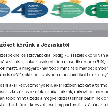
zöket kérünk a Jézuskától
 szerbeknél és szlovákoknál pedig 70 százalék körül van 
ó leárazásokat, nálunk csak minden második ember (51%) é
ciók miatt, a magyaroknak több mint fele már december
záma is (40%), akik egész évben már ajándékötleteket gy
erezni akár kedvezményesen, akár időben azokat a termé
ási eszközök és az elektronikai cikkek, miközben harma
gyan több mint tizede a megkérdezetteknek bárminek ör
elefont, órát, könyvet, esetleg parfümöt találnának a f