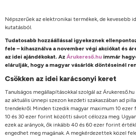
Népszerűek az elektronikai termékek, de kevesebb idén
kutatásból.
Tudatosabb hozzáállással igyekeznek ellenpontoz
fele – kihasználva a november végi akciókat és
az idei ajándékokat. Az
Árukereső.hu
immár hagyo
elárulják, hogy a magyar vásárlók döntéseinél r
Csökken az idei karácsonyi keret
Tanulságos megállapításokkal szolgál az Árukereső.hu
az aktuális ünnepi szezon kezdeti szakaszában ad pil
trendekről. Minden tizedik magyar maximum 10 ezer f
10 és 30 ezer forint közötti sávot célozza meg. Ugya
ezek az arányok, ők inkább 40 és 60 ezer forint érté
engedhet meg magának. A megkérdezettek közel fele 