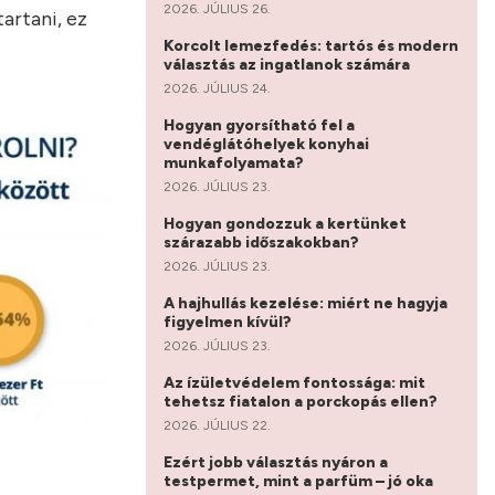
2026. JÚLIUS 26.
artani, ez
Korcolt lemezfedés: tartós és modern
választás az ingatlanok számára
2026. JÚLIUS 24.
Hogyan gyorsítható fel a
vendéglátóhelyek konyhai
munkafolyamata?
2026. JÚLIUS 23.
Hogyan gondozzuk a kertünket
szárazabb időszakokban?
2026. JÚLIUS 23.
A hajhullás kezelése: miért ne hagyja
figyelmen kívül?
2026. JÚLIUS 23.
Az ízületvédelem fontossága: mit
tehetsz fiatalon a porckopás ellen?
2026. JÚLIUS 22.
Ezért jobb választás nyáron a
testpermet, mint a parfüm – jó oka