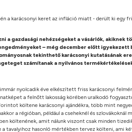
 a karácsonyi keret az infláció miatt - derült ki egy fr
ni a gazdasági nehézségeket a vásárlók, akiknek tö
 árengedményeket – még december előtt igyekezett 
mányosnak tekinthető karácsonyi kutatásának er
engeteget számítanak a nyilvános termékértékelése
 immár nyolcadik éve elkészített friss karácsonyi felmé
lanatképet a felnőtt lakosság körében uralkodó fogyaszt
orintot költene karácsonyi ajándékra, több mint negye
nakkor a régióban, például a cseheknél és szlovákoknál 
kben költenének, amit nálunk viszont csak minden tized
a tavalyihoz hasonló mértékben tervez költeni, ami ké