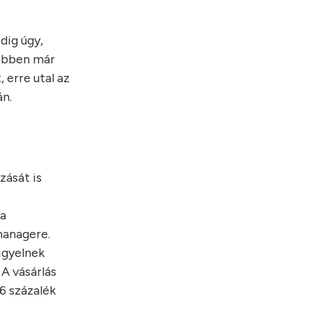
dig úgy,
többen már
 erre utal az
án.
zását is
 a
managere.
igyelnek
 A vásárlás
6 százalék