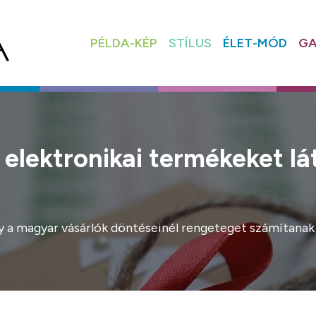
PÉLDA-KÉP
STÍLUS
ÉLET-MÓD
GA
 elektronikai termékeket l
gy a magyar vásárlók döntéseinél rengeteget számítanak