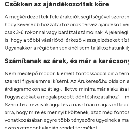
Csökken az ajándékozottak köre
A megkérdezettek fele árakciók segítségével szeretné
hogy kevesebb hozzátartozónak tervez ajándékot ven
csak 3-6 rokonnal vagy baráttal számolnak. A jelenlegi
is, hogy a többi vásárlótól érkező visszajelzéseket tí
Ugyanakkor a régióban senkinél sem találkozhatunk il
Számítanak az árak, és már a karácsony
Nem meglepő módon kiemelt fontossággal bír a termék
szereti figyelemmel kísérni. Az Árukereső.hu oldalon e
árdiagramokon az átlag-, illetve minimumár alakulás
fogyasztókat a megalapozott döntéshozatalhoz” – m
Szerinte a rezsiválsággal és a riasztóan magas inflá
arra, hogy mire és mennyit költenek, azaz még fontosa
vonatkozásában egyre több tényezőre ügyelnek a mag
ezen szempont alapján rendel terméket.