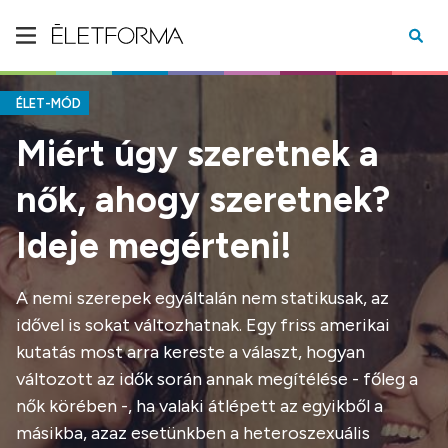
ÉLET-MÓD
Miért úgy szeretnek a
nők, ahogy szeretnek?
Ideje megérteni!
A nemi szerepek egyáltalán nem statikusak, az
idővel is sokat változhatnak. Egy friss amerikai
kutatás most arra kereste a választ, hogyan
változott az idők során annak megítélése - főleg a
nők körében -, ha valaki átlépett az egyikből a
másikba, azaz esetünkben a heteroszexuális