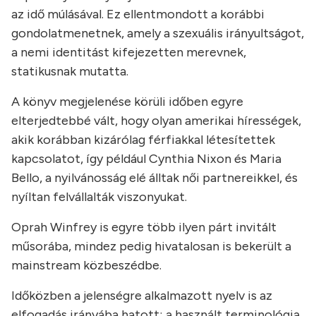
az idő múlásával. Ez ellentmondott a korábbi
gondolatmenetnek, amely a szexuális irányultságot,
a nemi identitást kifejezetten merevnek,
statikusnak mutatta.
A könyv megjelenése körüli időben egyre
elterjedtebbé vált, hogy olyan amerikai hírességek,
akik korábban kizárólag férfiakkal létesítettek
kapcsolatot, így például Cynthia Nixon és Maria
Bello, a nyilvánosság elé álltak női partnereikkel, és
nyíltan felvállalták viszonyukat.
Oprah Winfrey is egyre több ilyen párt invitált
műsorába, mindez pedig hivatalosan is bekerült a
mainstream közbeszédbe.
Időközben a jelenségre alkalmazott nyelv is az
elfogadás irányába hatott; a használt terminológia