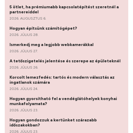
5 ötlet, ha prémiumabb kapcsolatépítést szeretnél a
partnereiddel
2026. AUGUSZTUS 6.
Hogyan építsünk számítógépet?
2026. JÚLIUS 28.
Ismerkedj meg a legjobb webkamerákkal
2026. JÚLIUS 27.
A tetőszigetelés jelentése és szerepe az épületeknél
2026. JÚLIUS 26.
Korcolt lemezfedés: tartós és modern választás az
ingatlanok számára
2026. JÚLIUS 24.
Hogyan gyorsítható fel a vendéglátóhelyek konyhai
munkafolyamata?
2026. JÚLIUS 23.
Hogyan gondozzuk a kertünket szárazabb
időszakokban?
2026. JÚLIUS 23.