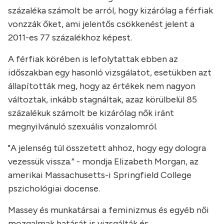
százaléka számolt be arról, hogy kizárólag a férfiak
vonzzák őket, ami jelentős csökkenést jelent a
2011-es 77 százalékhoz képest.
A férfiak körében is lefolytattak ebben az
időszakban egy hasonló vizsgálatot, esetükben azt
állapították meg, hogy az értékek nem nagyon
változtak, inkább stagnáltak, azaz körülbelül 85
százalékuk számolt be kizárólag nők iránt
megnyilvánuló szexuális vonzalomról.
"A jelenség túl összetett ahhoz, hogy egy dologra
vezessük vissza.” - mondja Elizabeth Morgan, az
amerikai Massachusetts-i Springfield College
pszichológiai docense.
Massey és munkatársai a feminizmus és egyéb női
mozgalmak hatását is vizsgálták és