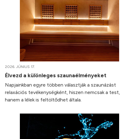
2026. JÚNIUS 17.
Élvezd a különleges szaunaélményeket
Napjainkban egyre többen választják a szaunázást
relaxációs tevékenységként, hiszen nemcsak a test,
hanem a lélek is feltöltődhet általa.