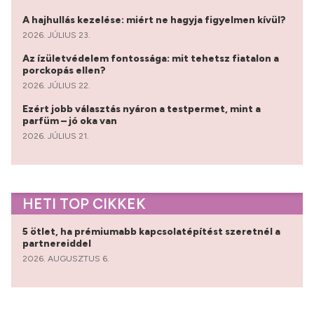
A hajhullás kezelése: miért ne hagyja figyelmen kívül?
2026. JÚLIUS 23.
Az ízületvédelem fontossága: mit tehetsz fiatalon a
porckopás ellen?
2026. JÚLIUS 22.
Ezért jobb választás nyáron a testpermet, mint a
parfüm – jó oka van
2026. JÚLIUS 21.
HETI TOP CIKKEK
5 ötlet, ha prémiumabb kapcsolatépítést szeretnél a
partnereiddel
2026. AUGUSZTUS 6.