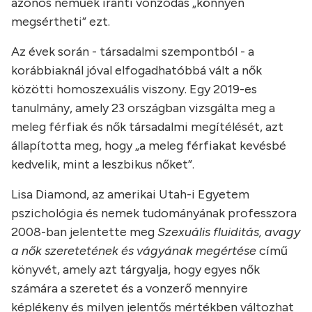
azonos neműek iránti vonzódás „könnyen
megsértheti” ezt.
Az évek során - társadalmi szempontból - a
korábbiaknál jóval elfogadhatóbbá vált a nők
közötti homoszexuális viszony. Egy 2019-es
tanulmány, amely 23 országban vizsgálta meg a
meleg férfiak és nők társadalmi megítélését, azt
állapította meg, hogy „a meleg férfiakat kevésbé
kedvelik, mint a leszbikus nőket”.
Lisa Diamond, az amerikai Utah-i Egyetem
pszichológia és nemek tudományának professzora
2008-ban jelentette meg
Szexuális fluiditás, avagy
a nők szeretetének és vágyának megértése
című
könyvét, amely azt tárgyalja, hogy egyes nők
számára a szeretet és a vonzerő mennyire
képlékeny és milyen jelentős mértékben változhat