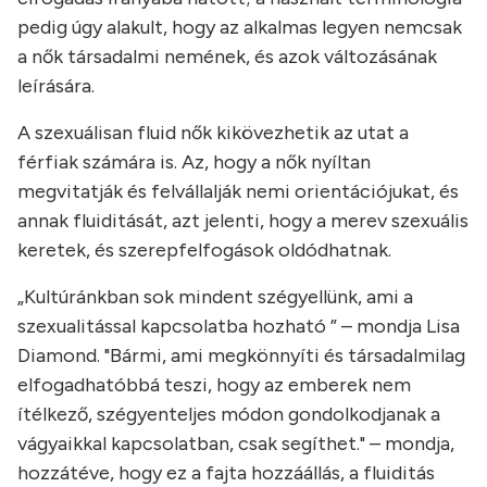
pedig úgy alakult, hogy az alkalmas legyen nemcsak
a nők társadalmi nemének, és azok változásának
leírására.
A szexuálisan fluid nők kikövezhetik az utat a
férfiak számára is. Az, hogy a nők nyíltan
megvitatják és felvállalják nemi orientációjukat, és
annak fluiditását, azt jelenti, hogy a merev szexuális
keretek, és szerepfelfogások oldódhatnak.
„Kultúránkban sok mindent szégyellünk, ami a
szexualitással kapcsolatba hozható ” – mondja Lisa
Diamond. "Bármi, ami megkönnyíti és társadalmilag
elfogadhatóbbá teszi, hogy az emberek nem
ítélkező, szégyenteljes módon gondolkodjanak a
vágyaikkal kapcsolatban, csak segíthet." – mondja,
hozzátéve, hogy ez a fajta hozzáállás, a fluiditás