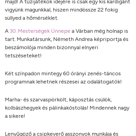
majd! A tűzijátékok idejére is csak egy kis kardigánt
vigyünk magunkkal, hiszen mindössze 22 fokig
süllyed a hőmérséklet.
A
30. Mesterségek Ünnepe
a Várban még holnap is
tart. Munkatársunk, Németh Andrea képriportja és
beszámolója minden bizonnyal elnyeri
tetszéseteket!
Két színpadon mintegy 60 órányi zenés-táncos
programnak lehetnek részesei az odalátogatók!
Marha- és szarvaspörkölt, káposztás csülök,
kolbászhegyek és pálinkakóstolás! Mindennek nagy
a sikere!
Lenyűgöző a csipkeverő asszonyok munkája és