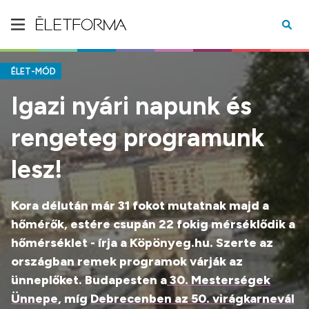
ÉLET-MÓD
Igazi nyári napunk és
rengeteg programunk
lesz!
Kora délután már 31 fokot mutatnak majd a
hőmérők, estére csupán 22 fokig mérséklődik a
hőmérséklet - írja a Köpönyeg.hu. Szerte az
országban remek programok várják az
ünneplőket. Budapesten a
30. Mesterségek
Ünnepe
, míg
Debrecenben az 50. virágkarnevál