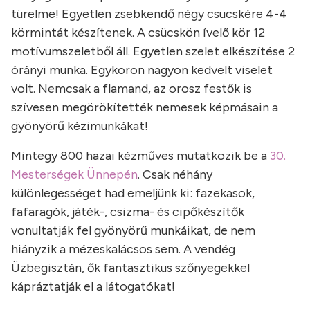
türelme! Egyetlen zsebkendő négy csücskére 4-4
körmintát készítenek. A csücskön ívelő kör 12
motívumszeletből áll. Egyetlen szelet elkészítése 2
órányi munka. Egykoron nagyon kedvelt viselet
volt. Nemcsak a flamand, az orosz festők is
szívesen megörökítették nemesek képmásain a
gyönyörű kézimunkákat!
Mintegy 800 hazai kézműves mutatkozik be a
30.
Mesterségek Ünnepén
. Csak néhány
különlegességet had emeljünk ki: fazekasok,
fafaragók, játék-, csizma- és cipőkészítők
vonultatják fel gyönyörű munkáikat, de nem
hiányzik a mézeskalácsos sem. A vendég
Üzbegisztán, ők fantasztikus szőnyegekkel
kápráztatják el a látogatókat!