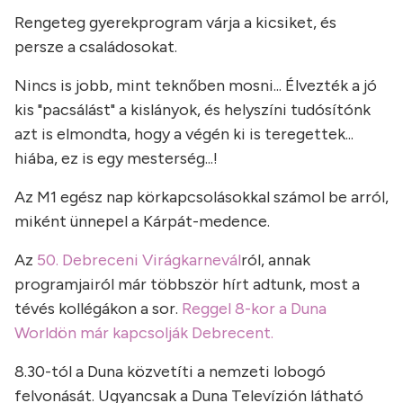
Rengeteg gyerekprogram várja a kicsiket, és
persze a családosokat.
Nincs is jobb, mint teknőben mosni... Élvezték a jó
kis "pacsálást" a kislányok, és helyszíni tudósítónk
azt is elmondta, hogy a végén ki is teregettek...
hiába, ez is egy mesterség...!
Az M1 egész nap körkapcsolásokkal számol be arról,
miként ünnepel a Kárpát-medence.
Az
50. Debreceni Virágkarnevál
ról, annak
programjairól már többször hírt adtunk, most a
tévés kollégákon a sor.
Reggel 8-kor a Duna
Worldön már kapcsolják Debrecent.
8.30-tól a Duna közvetíti a nemzeti lobogó
felvonását. Ugyancsak a Duna Televízión látható