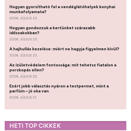
Hogyan gyorsítható fel a vendéglátóhelyek konyhai
munkafolyamata?
2026. JÚLIUS 23.
Hogyan gondozzuk a kertünket szárazabb
időszakokban?
2026. JÚLIUS 23.
A hajhullás kezelése: miért ne hagyja figyelmen kívül?
2026. JÚLIUS 23.
Az ízületvédelem fontossága: mit tehetsz fiatalon a
porckopás ellen?
2026. JÚLIUS 22.
Ezért jobb választás nyáron a testpermet, mint a
parfüm – jó oka van
2026. JÚLIUS 21.
HETI TOP CIKKEK