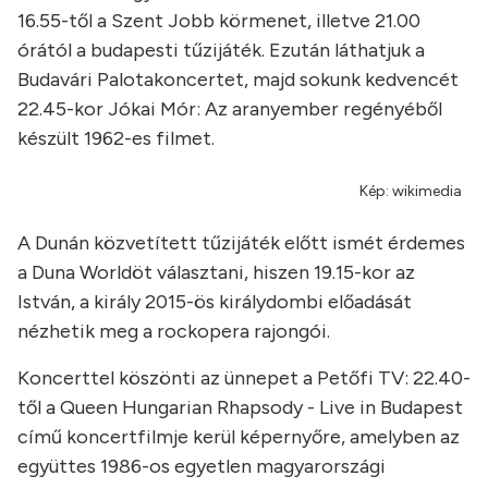
16.55-től a Szent Jobb körmenet, illetve 21.00
órától a budapesti tűzijáték. Ezután láthatjuk a
Budavári Palotakoncertet, majd sokunk kedvencét
22.45-kor Jókai Mór: Az aranyember regényéből
készült 1962-es filmet.
Kép: wikimedia
A Dunán közvetített tűzijáték előtt ismét érdemes
a Duna Worldöt választani, hiszen 19.15-kor az
István, a király 2015-ös királydombi előadását
nézhetik meg a rockopera rajongói.
Koncerttel köszönti az ünnepet a Petőfi TV: 22.40-
től a Queen Hungarian Rhapsody - Live in Budapest
című koncertfilmje kerül képernyőre, amelyben az
együttes 1986-os egyetlen magyarországi