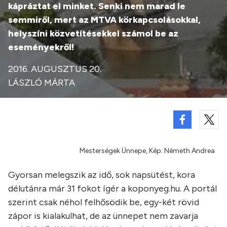
kápráztat el minket. Senki nem marad le
semmiről, mert az MTVA körkapcsolásokkal,
helyszíni közvetítésekkel számol be az
eseményekről!
2016. AUGUSZTUS 20.
LÁSZLÓ MÁRTA
Mesterségek Ünnepe, Kép: Németh Andrea
Gyorsan melegszik az idő, sok napsütést, kora
délutánra már 31 fokot ígér a koponyeg.hu. A portál
szerint csak néhol felhősödik be, egy-két rövid
zápor is kialakulhat, de az ünnepet nem zavarja