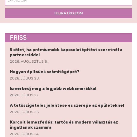
FELIRATKOZOM
FRISS
5 ötlet, ha prémiumabb kapcsolatépítést szeretnél a
partnereiddel
2026. AUGUSZTUS 6.
Hogyan építsünk számítógépet?
2026. JÚLIUS 28.
Ismerkedj meg a legjobb webkamerákkal
2026. JÚLIUS 27.
A tetőszigetelés jelentése és szerepe az épületeknél
2026. JÚLIUS 26.
Korcolt lemezfedés: tartós és modern választás az
ingatlanok számára
2026. JÚLIUS 24.