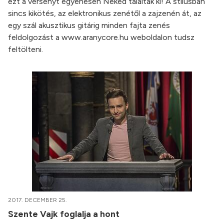
ezt a versenyt egyenesen Neked találták ki! A stílusban
sincs kikötés, az elektronikus zenétől a zajzenén át, az
egy szál akusztikus gitárig minden fajta zenés
feldolgozást a www.aranycore.hu weboldalon tudsz
feltölteni.
2017. DECEMBER 25.
Szente Vajk foglalja a hont