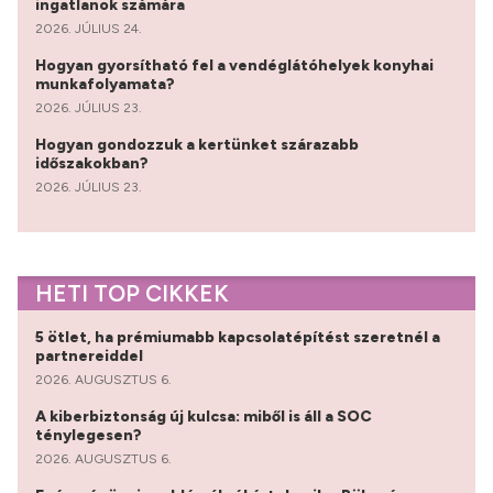
ingatlanok számára
2026. JÚLIUS 24.
Hogyan gyorsítható fel a vendéglátóhelyek konyhai
munkafolyamata?
2026. JÚLIUS 23.
Hogyan gondozzuk a kertünket szárazabb
időszakokban?
2026. JÚLIUS 23.
HETI TOP CIKKEK
5 ötlet, ha prémiumabb kapcsolatépítést szeretnél a
partnereiddel
2026. AUGUSZTUS 6.
A kiberbiztonság új kulcsa: miből is áll a SOC
ténylegesen?
2026. AUGUSZTUS 6.