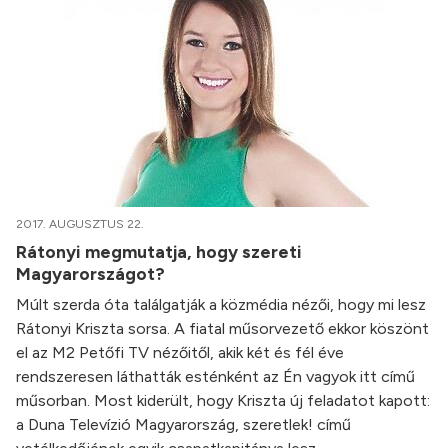
2017. AUGUSZTUS 22.
Rátonyi megmutatja, hogy szereti
Magyarországot?
Múlt szerda óta találgatják a közmédia nézői, hogy mi lesz
Rátonyi Kriszta sorsa. A fiatal műsorvezető ekkor köszönt
el az M2 Petőfi TV nézőitől, akik két és fél éve
rendszeresen láthatták esténként az Én vagyok itt című
műsorban. Most kiderült, hogy Kriszta új feladatot kapott:
a Duna Televízió Magyarország, szeretlek! című