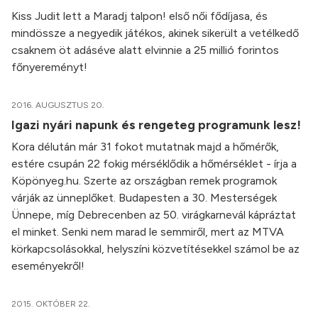
Kiss Judit lett a Maradj talpon! első női fődíjasa, és
mindössze a negyedik játékos, akinek sikerült a vetélkedő
csaknem öt adáséve alatt elvinnie a 25 millió forintos
főnyereményt!
2016. AUGUSZTUS 20.
Igazi nyári napunk és rengeteg programunk lesz!
Kora délután már 31 fokot mutatnak majd a hőmérők,
estére csupán 22 fokig mérséklődik a hőmérséklet - írja a
Köpönyeg.hu. Szerte az országban remek programok
várják az ünneplőket. Budapesten a 30. Mesterségek
Ünnepe, míg Debrecenben az 50. virágkarnevál kápráztat
el minket. Senki nem marad le semmiről, mert az MTVA
körkapcsolásokkal, helyszíni közvetítésekkel számol be az
eseményekről!
2015. OKTÓBER 22.