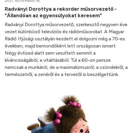
2021. NOVEMBER 18.
Radványi Dorottya a rekorder műsorvezető -
"Állandóan az egyensúlyokat keresem"
Radványi Dorottya műsorvezető, szerkesztő negyven éve
vezet különböző televíziós és rádióműsorokat. A Magyar
Rádió Ifjúsági osztályán kezdett el dolgozni még a 70-es
években, majd bemondóként lett országosan ismert.
Négy évtized alatt sem veszített semmit a
kíváncsiságából, a vitalitásából. Túl a 60-on persze
nemcsak a munkáról, de a maximalizmusról, a csöndekről, a
természetről, a zenéről és a terveiről is beszélgettünk.