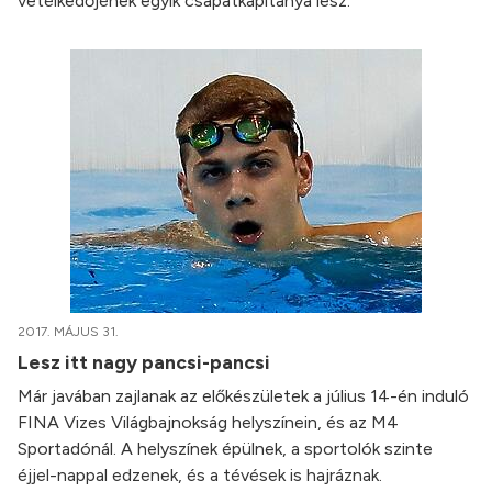
vetélkedőjének egyik csapatkapitánya lesz.
2017. MÁJUS 31.
Lesz itt nagy pancsi-pancsi
Már javában zajlanak az előkészületek a július 14-én induló
FINA Vizes Világbajnokság helyszínein, és az M4
Sportadónál. A helyszínek épülnek, a sportolók szinte
éjjel-nappal edzenek, és a tévések is hajráznak.