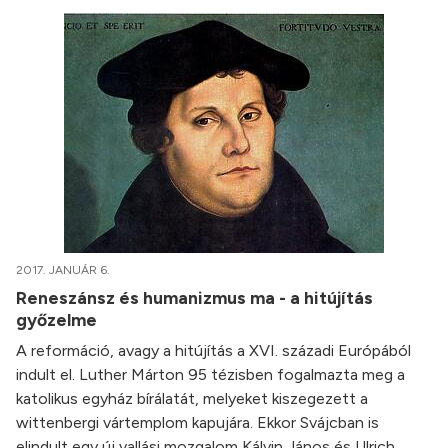
2017. JANUÁR 6.
Reneszánsz és humanizmus ma - a hitújítás
győzelme
A reformáció, avagy a hitújítás a XVI. századi Európából
indult el. Luther Márton 95 tézisben fogalmazta meg a
katolikus egyház bírálatát, melyeket kiszegezett a
wittenbergi vártemplom kapujára. Ekkor Svájcban is
elindult egy új vallási mozgalom Kálvin János és Ulrich