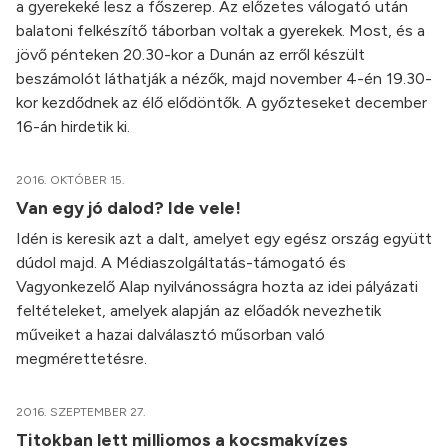
a gyerekeké lesz a főszerep. Az előzetes válogató után
balatoni felkészítő táborban voltak a gyerekek. Most, és a
jövő pénteken 20.30-kor a Dunán az erről készült
beszámolót láthatják a nézők, majd november 4-én 19.30-
kor kezdődnek az élő elődöntők. A győzteseket december
16-án hirdetik ki.
2016. OKTÓBER 15.
Van egy jó dalod? Ide vele!
Idén is keresik azt a dalt, amelyet egy egész ország együtt
dúdol majd. A Médiaszolgáltatás-támogató és
Vagyonkezelő Alap nyilvánosságra hozta az idei pályázati
feltételeket, amelyek alapján az előadók nevezhetik
műveiket a hazai dalválasztó műsorban való
megmérettetésre.
2016. SZEPTEMBER 27.
Titokban lett milliomos a kocsmakvízes