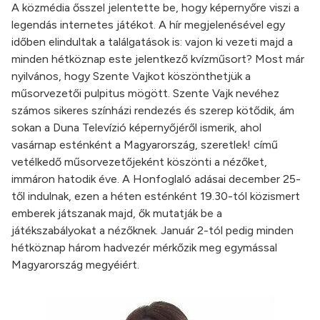
A közmédia ősszel jelentette be, hogy képernyőre viszi a
legendás internetes játékot. A hír megjelenésével egy
időben elindultak a találgatások is: vajon ki vezeti majd a
minden hétköznap este jelentkező kvízműsort? Most már
nyilvános, hogy Szente Vajkot köszönthetjük a
műsorvezetői pulpitus mögött. Szente Vajk nevéhez
számos sikeres színházi rendezés és szerep kötődik, ám
sokan a Duna Televízió képernyőjéről ismerik, ahol
vasárnap esténként a Magyarország, szeretlek! című
vetélkedő műsorvezetőjeként köszönti a nézőket,
immáron hatodik éve. A Honfoglaló adásai december 25-
től indulnak, ezen a héten esténként 19.30-tól közismert
emberek játszanak majd, ők mutatják be a
játékszabályokat a nézőknek. Január 2-tól pedig minden
hétköznap három hadvezér mérkőzik meg egymással
Magyarország megyéiért.