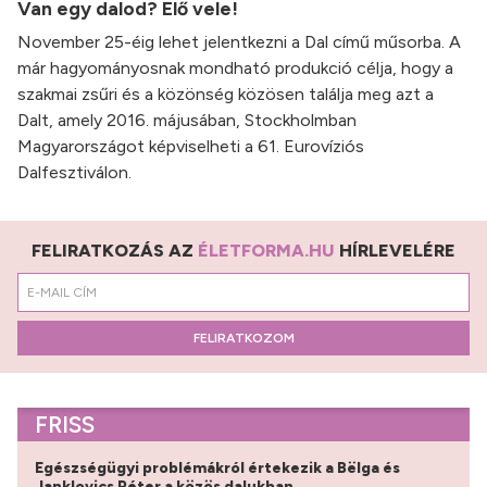
Van egy dalod? Elő vele!
November 25-éig lehet jelentkezni a Dal című műsorba. A
már hagyományosnak mondható produkció célja, hogy a
szakmai zsűri és a közönség közösen találja meg azt a
Dalt, amely 2016. májusában, Stockholmban
Magyarországot képviselheti a 61. Eurovíziós
Dalfesztiválon.
FELIRATKOZÁS AZ
ÉLETFORMA.HU
HÍRLEVELÉRE
FELIRATKOZOM
FRISS
Egészségügyi problémákról értekezik a Bëlga és
Janklovics Péter a közös dalukban