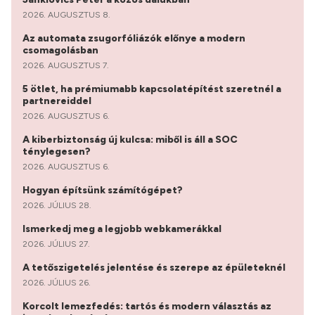
2026. AUGUSZTUS 8.
Az automata zsugorfóliázók előnye a modern
csomagolásban
2026. AUGUSZTUS 7.
5 ötlet, ha prémiumabb kapcsolatépítést szeretnél a
partnereiddel
2026. AUGUSZTUS 6.
A kiberbiztonság új kulcsa: miből is áll a SOC
ténylegesen?
2026. AUGUSZTUS 6.
Hogyan építsünk számítógépet?
2026. JÚLIUS 28.
Ismerkedj meg a legjobb webkamerákkal
2026. JÚLIUS 27.
A tetőszigetelés jelentése és szerepe az épületeknél
2026. JÚLIUS 26.
Korcolt lemezfedés: tartós és modern választás az