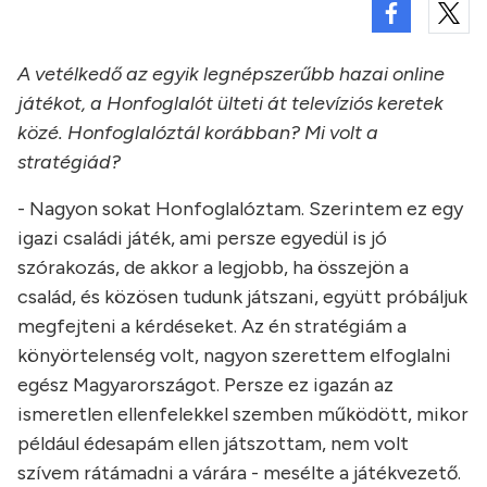
A vetélkedő az egyik legnépszerűbb hazai online
játékot, a Honfoglalót ülteti át televíziós keretek
közé. Honfoglalóztál korábban? Mi volt a
stratégiád?
- Nagyon sokat Honfoglalóztam. Szerintem ez egy
igazi családi játék, ami persze egyedül is jó
szórakozás, de akkor a legjobb, ha összejön a
család, és közösen tudunk játszani, együtt próbáljuk
megfejteni a kérdéseket. Az én stratégiám a
könyörtelenség volt, nagyon szerettem elfoglalni
egész Magyarországot. Persze ez igazán az
ismeretlen ellenfelekkel szemben működött, mikor
például édesapám ellen játszottam, nem volt
szívem rátámadni a várára - mesélte a játékvezető.