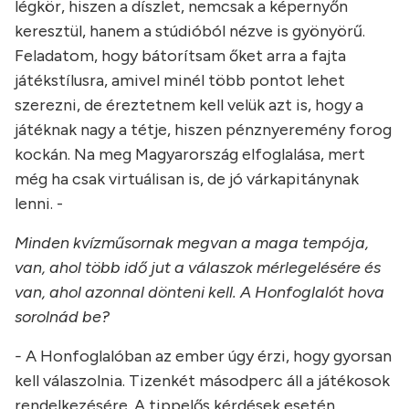
légkör, hiszen a díszlet, nemcsak a képernyőn
keresztül, hanem a stúdióból nézve is gyönyörű.
Feladatom, hogy bátorítsam őket arra a fajta
játékstílusra, amivel minél több pontot lehet
szerezni, de éreztetnem kell velük azt is, hogy a
játéknak nagy a tétje, hiszen pénznyeremény forog
kockán. Na meg Magyarország elfoglalása, mert
még ha csak virtuálisan is, de jó várkapitánynak
lenni. -
Minden kvízműsornak megvan a maga tempója,
van, ahol több idő jut a válaszok mérlegelésére és
van, ahol azonnal dönteni kell. A Honfoglalót hova
sorolnád be?
-
A Honfoglalóban az ember úgy érzi, hogy gyorsan
kell válaszolnia. Tizenkét másodperc áll a játékosok
rendelkezésére. A tippelős kérdések esetén