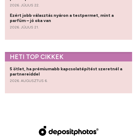
2026. JÚLIUS 22.
Ezért jobb választás nyáron a testpermet, mint a
parfüm – jó oka van
2026. JÚLIUS 21.
HETI TOP CIKKEK
5 ötlet, ha prémiumabb kapcsolatépítést szeretnél a
partnereiddel
2026. AUGUSZTUS 6.