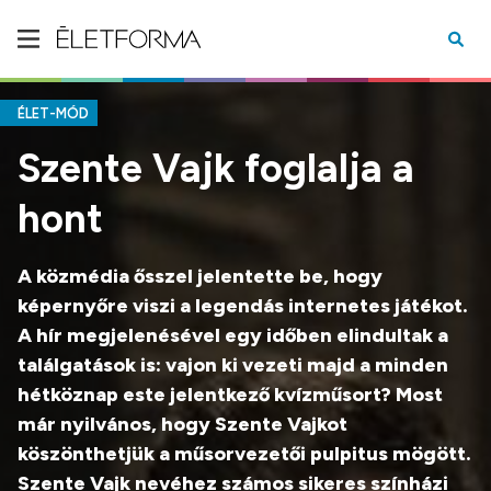
ÉLET-MÓD
Szente Vajk foglalja a
hont
A közmédia ősszel jelentette be, hogy
képernyőre viszi a legendás internetes játékot.
A hír megjelenésével egy időben elindultak a
találgatások is: vajon ki vezeti majd a minden
hétköznap este jelentkező kvízműsort? Most
már nyilvános, hogy Szente Vajkot
köszönthetjük a műsorvezetői pulpitus mögött.
Szente Vajk nevéhez számos sikeres színházi