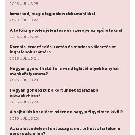
2026. JÚLIUS 28.
Ismerkedj meg a legjobb webkamerákkal
2026. JÚLIUS 27.
A tetőszigetelés jelentése és szerepe az épületeknél
2026. JÚLIUS 26.
Korcolt lemezfedés: tartós és modern választás az
ingatlanok számára
2026. JÚLIUS 24.
Hogyan gyorsítható fel a vendéglátóhelyek konyhai
munkafolyamata?
2026. JÚLIUS 23.
Hogyan gondozzuk a kertünket szárazabb
időszakokban?
2026. JÚLIUS 23.
A hajhullás kezelése: miért ne hagyja figyelmen kívül?
2026. JÚLIUS 23.
Az ízületvédelem fontossága: mit tehetsz fiatalon a
porckopás ellen?