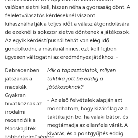
valóban sietni kell, hiszen néha a gyorsaság dönt. A
feleletválasztós kérdéseknél viszont
kihasználhatják a teljes időt a válasz átgondolására,
de ezeknél is sokszor sietve döntenek a játékosok.
Az egyik kérdéstípusnál tehát van elég idő
gondolkodni, a másiknál nincs, ezt kell fejben
ügyesen váltogatni az eredményes játékhoz. -
Debrecenben
Mik a tapasztalatok, milyen
játszanak a
taktika jött be eddig a
macskák
játékosoknak?
Gyakran
-
Az első felvételek alapján azt
hivatkoznak az
mondhatom, hogy kizárólag az a
irodalmi
taktika jön be, ha valaki bátor, és
recenzióik a
megtámadja az ellenfele várát. A
Macskajáték
kivárás, és a pontgyűjtés eddig
többértelműségére,