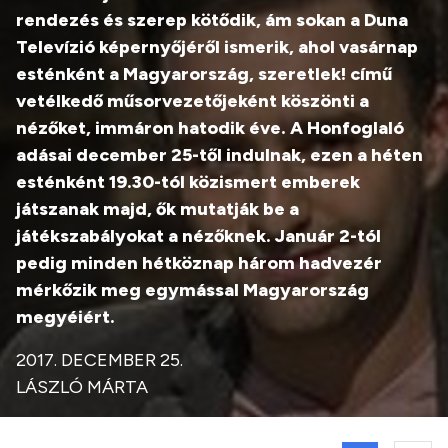
rendezés és szerep kötődik, ám sokan a Duna
Televízió képernyőjéről ismerik, ahol vasárnap
esténként a Magyarország, szeretlek! című
vetélkedő műsorvezetőjeként köszönti a
nézőket, immáron hatodik éve. A Honfoglaló
adásai december 25-től indulnak, ezen a héten
esténként 19.30-tól közismert emberek
játszanak majd, ők mutatják be a
játékszabályokat a nézőknek. Január 2-tól
pedig minden hétköznap három hadvezér
mérkőzik meg egymással Magyarország
megyéiért.
2017. DECEMBER 25.
LÁSZLÓ MÁRTA