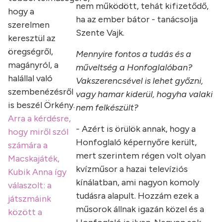
nem működött, tehát kifizetődő,
hogy a
ha az ember bátor - tanácsolja
szerelmen
Szente Vajk.
keresztül az
öregségről,
Mennyire fontos a tudás és a
magányról, a
műveltség a Honfoglalóban?
halállal való
Vakszerencsével is lehet győzni,
szembenézésről
vagy hamar kiderül, hogyha valaki
is beszél Örkény.
nem felkészült?
Arra a kérdésre,
-
Azért is örülök annak, hogy a
hogy miről szól
Honfoglaló képernyőre került,
számára a
mert szerintem régen volt olyan
Macskajáték,
kvízműsor a hazai televíziós
Kubik Anna így
kínálatban, ami nagyon komoly
válaszolt: a
tudásra alapult. Hozzám ezek a
játszmáink
műsorok állnak igazán közel és a
között a