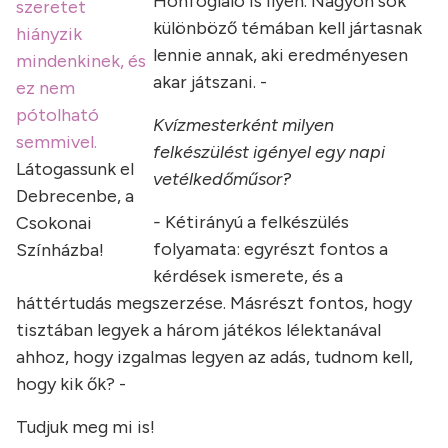
Honfoglaló is ilyen. Nagyon sok
szeretet
különböző témában kell jártasnak
hiányzik
lennie annak, aki eredményesen
mindenkinek, és
akar játszani. -
ez nem
pótolható
Kvízmesterként milyen
semmivel.
felkészülést igényel egy napi
Látogassunk el
vetélkedőműsor?
Debrecenbe, a
-
Kétirányú a felkészülés
Csokonai
folyamata: egyrészt fontos a
Színházba!
kérdések ismerete, és a
háttértudás megszerzése. Másrészt fontos, hogy
tisztában legyek a három játékos lélektanával
ahhoz, hogy izgalmas legyen az adás, tudnom kell,
hogy kik ők? -
Tudjuk meg mi is!