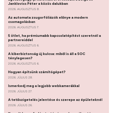
Janklovics Péter a közös dalukban
2026. AUGUSZTUS 8.
Az automata zsugorfóliázók előnye a modern
csomagolásban
2026. AUGUSZTUS 7.
5 ötlet, ha prémiumabb kapcsolatépítést szeretnél a
partnereiddel
2026. AUGUSZTUS 6.
A kiberbiztonság új kulcsa: miből is áll a SOC
ténylegesen?
2026. AUGUSZTUS 6.
Hogyan építsünk számítógépet?
2026. JÚLIUS 28.
Ismerkedj meg a legjobb webkamerákkal
2026. JÚLIUS 27.
A tetőszigetelés jelentése és szerepe az épületeknél
2026. JÚLIUS 26.