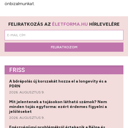
önbizalmunkat.
FELIRATKOZÁS AZ
ÉLETFORMA.HU
HÍRLEVELÉRE
FELIRATKOZOM
FRISS
A bőrápolás új korszakát hozza el a longevity és a
PDRN
2026. AUGUSZTUS 9.
Mit jelentenek a tojásokon látható számok? Nem
minden tojás egyforma: ezért érdemes figyelni a
jelöléseket
2026. AUGUSZTUS 9.
Egészségügyi problémákról értekezik a Bëlga és