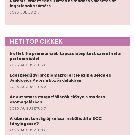
Korcolt lemezfedés: tartós és modern választás az
ingatlanok számára
2026. JÚLIUS 24.
HETI TOP CIKKEK
5 ötlet, ha prémiumabb kapcsolatépítést szeretnél a
partnereiddel
2026. AUGUSZTUS 6.
Egészségügyi problémákról értekezik a Bëlga és
Janklovics Péter a közös dalukban
2026. AUGUSZTUS 8.
Az automata zsugorfóliázók előnye a modern
csomagolásban
2026. AUGUSZTUS 7.
A kiberbiztonság új kulcsa: miből is áll a SOC
ténylegesen?
2026. AUGUSZTUS 6.