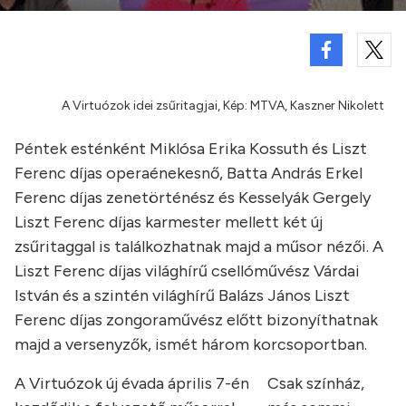
A Virtuózok idei zsűritagjai, Kép: MTVA, Kaszner Nikolett
Péntek esténként Miklósa Erika Kossuth és Liszt
Ferenc díjas operaénekesnő, Batta András Erkel
Ferenc díjas zenetörténész és Kesselyák Gergely
Liszt Ferenc díjas karmester mellett két új
zsűritaggal is találkozhatnak majd a műsor nézői. A
Liszt Ferenc díjas világhírű csellóművész Várdai
István és a szintén világhírű Balázs János Liszt
Ferenc díjas zongoraművész előtt bizonyíthatnak
majd a versenyzők, ismét három korcsoportban.
A Virtuózok új évada április 7-én
Csak színház,