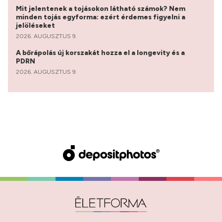
Mit jelentenek a tojásokon látható számok? Nem
minden tojás egyforma: ezért érdemes figyelni a
jelöléseket
2026. AUGUSZTUS 9.
A bőrápolás új korszakát hozza el a longevity és a
PDRN
2026. AUGUSZTUS 9.