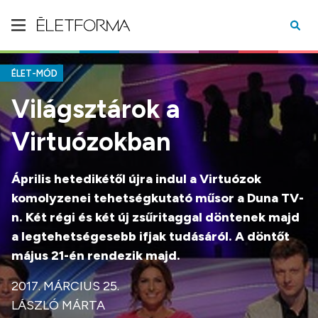
ÉLET-MÓD
Világsztárok a
Virtuózokban
Április hetedikétől újra indul a Virtuózok
komolyzenei tehetségkutató műsor a Duna TV-
n. Két régi és két új zsűritaggal döntenek majd
a legtehetségesebb ifjak tudásáról. A döntőt
május 21-én rendezik majd.
2017. MÁRCIUS 25.
LÁSZLÓ MÁRTA