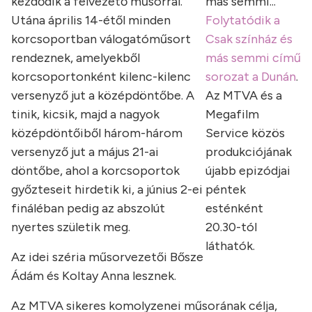
kezdődik a felvezető műsorral.
más semmi...
Utána április 14-étől minden
Folytatódik a
korcsoportban válogatóműsort
Csak színház és
rendeznek, amelyekből
más semmi című
korcsoportonként kilenc-kilenc
sorozat a Dunán
.
versenyző jut a középdöntőbe. A
Az MTVA és a
tinik, kicsik, majd a nagyok
Megafilm
középdöntőiből három-három
Service közös
versenyző jut a május 21-ai
produkciójának
döntőbe, ahol a korcsoportok
újabb epizódjai
győzteseit hirdetik ki, a június 2-ei
péntek
fináléban pedig az abszolút
esténként
nyertes születik meg.
20.30-tól
láthatók.
Az idei széria műsorvezetői Bősze
Ádám és Koltay Anna lesznek.
Az MTVA sikeres komolyzenei műsorának célja,