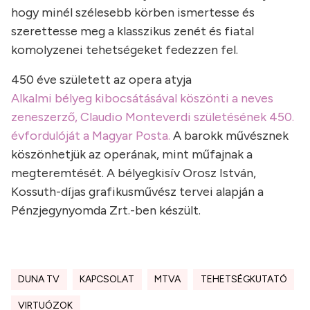
hogy minél szélesebb körben ismertesse és
szerettesse meg a klasszikus zenét és fiatal
komolyzenei tehetségeket fedezzen fel.
450 éve született az opera atyja
Alkalmi bélyeg kibocsátásával köszönti a neves
zeneszerző, Claudio Monteverdi születésének 450.
évfordulóját a Magyar Posta.
A barokk művésznek
köszönhetjük az operának, mint műfajnak a
megteremtését. A bélyegkisív Orosz István,
Kossuth-díjas grafikusművész tervei alapján a
Pénzjegynyomda Zrt.-ben készült.
DUNA TV
KAPCSOLAT
MTVA
TEHETSÉGKUTATÓ
VIRTUÓZOK