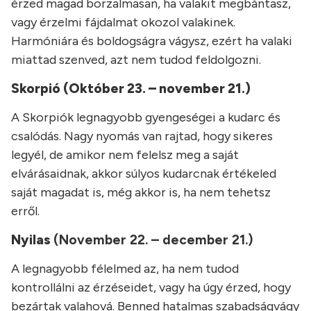
érzed magad borzalmasan, ha valakit megbántasz,
vagy érzelmi fájdalmat okozol valakinek.
Harmóniára és boldogságra vágysz, ezért ha valaki
miattad szenved, azt nem tudod feldolgozni.
Skorpió
(Október 23. – november 21.)
A Skorpiók legnagyobb gyengeségei a kudarc és
csalódás. Nagy nyomás van rajtad, hogy sikeres
legyél, de amikor nem felelsz meg a saját
elvárásaidnak, akkor súlyos kudarcnak értékeled
saját magadat is, még akkor is, ha nem tehetsz
erről.
Nyilas
(November 22. – december 21.)
A legnagyobb félelmed az, ha nem tudod
kontrollálni az érzéseidet, vagy ha úgy érzed, hogy
bezártak valahová. Benned hatalmas szabadságvágy