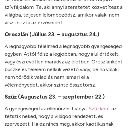
szívfájdalom. Te, aki annyi szeretetet közvetítesz a
világba, teljesen lelombozódsz, amikor valaki nem
viszonozza az érzéseidet.
Oroszlán
(Július 23. – augusztus 24.)
A legnagyobb félelmed a legnagyobb gyengeséged
egyben. Attól félsz a legjobban, hogy alul értékelt,
vagy észrevétlen maradsz az életben. Oroszlánként
büszke és félelem nélküli vezető vagy, de ha valaki
nem törődik veled és nem ismeri el a
véleményedet, akkor szinte összetörsz.
Szűz
(Augusztus 23. – szeptember 22.)
A gyengeséged az ellenőrzés hiánya.
Szűzként
az
tetszik neked, hogy a világod rendezett, és
szervezett. Ha ez nincs meg, akkor kaotikusnak