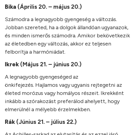
Bika
(Április 20. – május 20.)
Számodra a legnagyobb gyengeség a változás.
Jobban szereted, ha a dolgok állandóan ugyanazok,
és minden ismerős számodra. Amikor bekövetkezik
az életedben egy változás, akkor ez teljesen
felborítja a harmóniádat.
Ikrek
(Május 21. – június 20.)
A legnagyobb gyengeséged az
önkifejezés. Hajlamos vagy ugyanis rejtegetni az
életed morózus vagy homályos részeit. Ikrekként
inkább a szórakozást preferálod ahelyett, hogy
elmerülnél a mélyebb érzelmekben.
Rák
(Június 21. – július 22.)
Az Achilles-sarkad az elutasítás és az ezzel járó