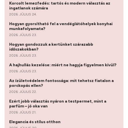
Korcolt lemezfedés: tartós és modern választás az
ingatlanok számára
2026. JÚLIUS 24.
Hogyan gyorsítható fel a vendéglátóhelyek konyhai
munkafolyamata?
2026. JÚLIUS 23.
Hogyan gondozzuk a kertünket szárazabb
időszakokban?
2026. JÚLIUS 23.
A hajhullás kezelése: miért ne hagyja figyelmen kívül?
2026. JÚLIUS 23.
Az ízületvédelem fontossága: mit tehetsz fiatalon a
porckopás ellen?
2026. JÚLIUS 22.
Ezért jobb választás nyáron a testpermet, mint a
parfüm – jó oka van
2026. JÚLIUS 21.
Elegancia és stílus otthon
2026. JÚLIUS 20.