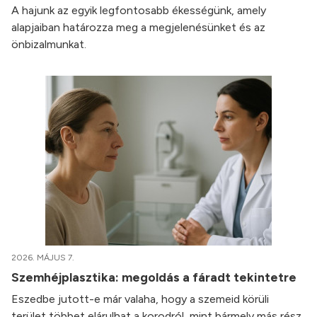
A hajunk az egyik legfontosabb ékességünk, amely
alapjaiban határozza meg a megjelenésünket és az
önbizalmunkat.
2026. MÁJUS 7.
Szemhéjplasztika: megoldás a fáradt tekintetre
Eszedbe jutott-e már valaha, hogy a szemeid körüli
terület többet elárulhat a korodról, mint bármely más rész