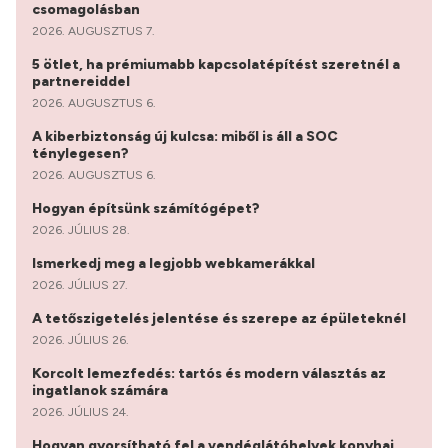
csomagolásban
2026. AUGUSZTUS 7.
5 ötlet, ha prémiumabb kapcsolatépítést szeretnél a
partnereiddel
2026. AUGUSZTUS 6.
A kiberbiztonság új kulcsa: miből is áll a SOC
ténylegesen?
2026. AUGUSZTUS 6.
Hogyan építsünk számítógépet?
2026. JÚLIUS 28.
Ismerkedj meg a legjobb webkamerákkal
2026. JÚLIUS 27.
A tetőszigetelés jelentése és szerepe az épületeknél
2026. JÚLIUS 26.
Korcolt lemezfedés: tartós és modern választás az
ingatlanok számára
2026. JÚLIUS 24.
Hogyan gyorsítható fel a vendéglátóhelyek konyhai