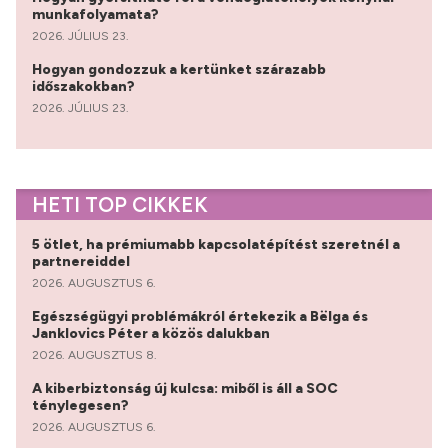
munkafolyamata?
2026. JÚLIUS 23.
Hogyan gondozzuk a kertünket szárazabb
időszakokban?
2026. JÚLIUS 23.
HETI TOP CIKKEK
5 ötlet, ha prémiumabb kapcsolatépítést szeretnél a
partnereiddel
2026. AUGUSZTUS 6.
Egészségügyi problémákról értekezik a Bëlga és
Janklovics Péter a közös dalukban
2026. AUGUSZTUS 8.
A kiberbiztonság új kulcsa: miből is áll a SOC
ténylegesen?
2026. AUGUSZTUS 6.