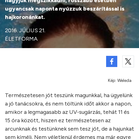
hagyjuk megszikkadni, rosszabb esetben
ugyancsak naponta nyúzzuk beszárítással is
hajkoronánkat.
2016. JÚLIUS 21.
ÉLETFORMA
Kép: Weleda
Természetesen jót teszünk magunkkal, ha ügyelünk
a jó tanácsokra, és nem töltünk időt akkor a napon,
amikor a legmagasabb az UV-sugárzás, tehát 11 és
15 óra között, hiszen ez természetesen az
arcunknak és testünknek sem tesz jót, de a hajunkat
sem kíméli. Nem véletlenül érdemes ma már egyre