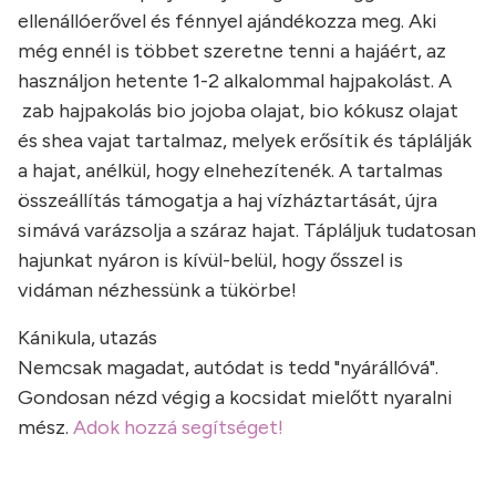
ellenállóerővel és fénnyel ajándékozza meg. Aki
még ennél is többet szeretne tenni a hajáért, az
használjon hetente 1-2 alkalommal hajpakolást. A
zab hajpakolás bio jojoba olajat, bio kókusz olajat
és shea vajat tartalmaz, melyek erősítik és táplálják
a hajat, anélkül, hogy elnehezítenék. A tartalmas
összeállítás támogatja a haj vízháztartását, újra
simává varázsolja a száraz hajat. Tápláljuk tudatosan
hajunkat nyáron is kívül-belül, hogy ősszel is
vidáman nézhessünk a tükörbe!
Kánikula, utazás
Nemcsak magadat, autódat is tedd "nyárállóvá".
Gondosan nézd végig a kocsidat mielőtt nyaralni
mész.
Adok hozzá segítséget!