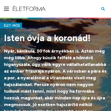
ÉLET-MÓD
Isten óvja a koronád!
Nyár, kánikula, 30 fok árnyékban is. Aztán meg
még több. Ahogy kúszik felfelé a hőmérő
higanyszála, úgy válik egyre vállalhatatlanabbá
az ember frizurája nyáron. A városban a pára és
a por, a nyaralásnál a strandolás viseli meg
hajszálainkat. Persze nyáron nem nagyon
tudunk mást tenni, mint hogy ha formába
hozzuk magunkat, akár minden nap újra és újra
megmossuk, jó esetben hajszárító nélkül