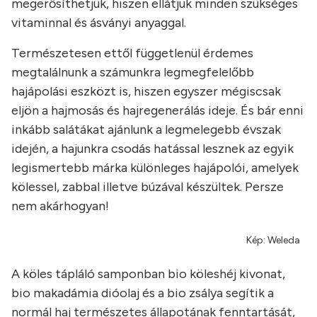
megerősíthetjük, hiszen ellátjuk minden szükséges
vitaminnal és ásványi anyaggal.
Természetesen ettől függetlenül érdemes
megtalálnunk a számunkra legmegfelelőbb
hajápolási eszközt is, hiszen egyszer mégiscsak
eljön a hajmosás és hajregenerálás ideje. És bár enni
inkább salátákat ajánlunk a legmelegebb évszak
idején, a hajunkra csodás hatással lesznek az egyik
legismertebb márka különleges hajápolói, amelyek
kölessel, zabbal illetve búzával készültek. Persze
nem akárhogyan!
Kép: Weleda
A köles tápláló samponban bio köleshéj kivonat,
bio makadámia dióolaj és a bio zsálya segítik a
normál haj természetes állapotának fenntartását,