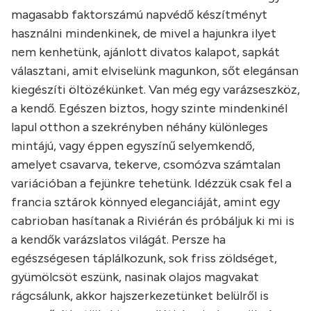
magasabb faktorszámú napvédő készítményt
használni mindenkinek, de mivel a hajunkra ilyet
nem kenhetünk, ajánlott divatos kalapot, sapkát
választani, amit elviselünk magunkon, sőt elegánsan
kiegészíti öltözékünket. Van még egy varázseszköz,
a kendő. Egészen biztos, hogy szinte mindenkinél
lapul otthon a szekrényben néhány különleges
mintájú, vagy éppen egyszínű selyemkendő,
amelyet csavarva, tekerve, csomózva számtalan
variációban a fejünkre tehetünk. Idézzük csak fel a
francia sztárok könnyed eleganciáját, amint egy
cabrioban hasítanak a Riviérán és próbáljuk ki mi is
a kendők varázslatos világát. Persze ha
egészségesen táplálkozunk, sok friss zöldséget,
gyümölcsöt eszünk, nasinak olajos magvakat
rágcsálunk, akkor hajszerkezetünket belülről is