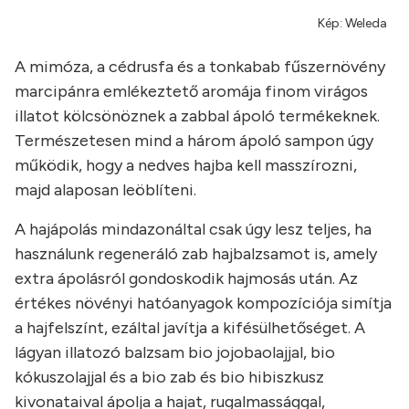
Kép: Weleda
A mimóza, a cédrusfa és a tonkabab fűszernövény
marcipánra emlékeztető aromája finom virágos
illatot kölcsönöznek a zabbal ápoló termékeknek.
Természetesen mind a három ápoló sampon úgy
működik, hogy a nedves hajba kell masszírozni,
majd alaposan leöblíteni.
A hajápolás mindazonáltal csak úgy lesz teljes, ha
használunk regeneráló zab hajbalzsamot is, amely
extra ápolásról gondoskodik hajmosás után. Az
értékes növényi hatóanyagok kompozíciója simítja
a hajfelszínt, ezáltal javítja a kifésülhetőséget. A
lágyan illatozó balzsam bio jojobaolajjal, bio
kókuszolajjal és a bio zab és bio hibiszkusz
kivonataival ápolja a hajat, rugalmassággal,