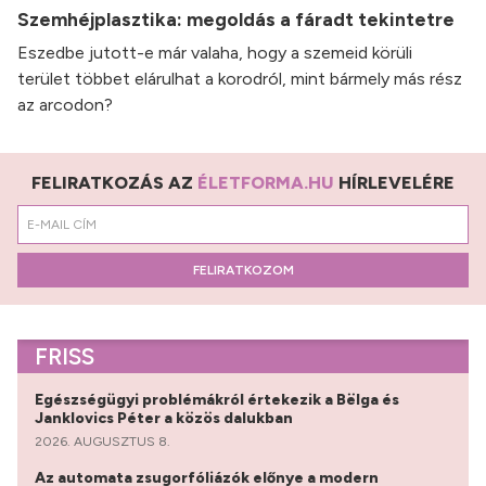
Szemhéjplasztika: megoldás a fáradt tekintetre
Eszedbe jutott-e már valaha, hogy a szemeid körüli
terület többet elárulhat a korodról, mint bármely más rész
az arcodon?
FELIRATKOZÁS AZ
ÉLETFORMA.HU
HÍRLEVELÉRE
FELIRATKOZOM
FRISS
Egészségügyi problémákról értekezik a Bëlga és
Janklovics Péter a közös dalukban
2026. AUGUSZTUS 8.
Az automata zsugorfóliázók előnye a modern