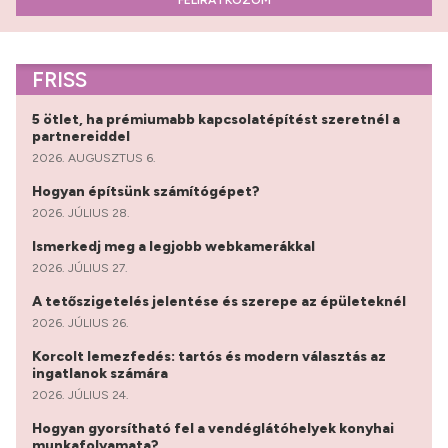
FELIRATKOZOM
FRISS
5 ötlet, ha prémiumabb kapcsolatépítést szeretnél a
partnereiddel
2026. AUGUSZTUS 6.
Hogyan építsünk számítógépet?
2026. JÚLIUS 28.
Ismerkedj meg a legjobb webkamerákkal
2026. JÚLIUS 27.
A tetőszigetelés jelentése és szerepe az épületeknél
2026. JÚLIUS 26.
Korcolt lemezfedés: tartós és modern választás az
ingatlanok számára
2026. JÚLIUS 24.
Hogyan gyorsítható fel a vendéglátóhelyek konyhai
munkafolyamata?