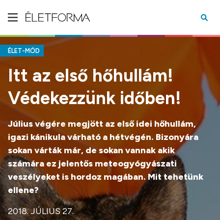
ÉLET-MÓD
Itt az első hőhullám!
Védekezzünk időben!
Július végére megjött az első idei hőhullám,
igazi kánikula várható a hétvégén. Bizonyára
sokan várták már, de sokan vannak akik
számára ez jelentős meteogyógyászati
veszélyeket is hordoz magában. Mit tehetünk
ellene?
2018. JÚLIUS 27.