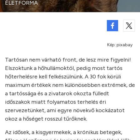
ÉLETFORMA
Kép: pixabay
Tartósan nem várható front, de lesz mire figyelni!
Elszoktunk a hőhullámoktól, pedig most tartós
hőterhelésre kell felkészülnünk. A 30 fok körüli
maximum értékek nem különösebben extrémek, de
a tartóssága és a zivatarok okozta fülledt
időszakok miatt folyamatos terhelés éri
szervezetünket, ami egyre növekvő kockázatot
okoz a hőséget rosszul tűrőknek.
Az idősek, a kisgyermekek, a krónikus betegek,