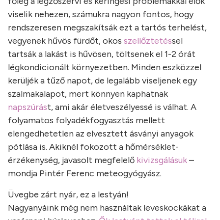
főleg a légzőszervi és keringési problémákkal élők
viselik nehezen, számukra nagyon fontos, hogy
rendszeresen megszakítsák ezt a tartós terhelést,
vegyenek hűvös fürdőt, okos
szellőztetés
sel
tartsák a lakást is hűvösen, töltsenek el 1-2 órát
légkondicionált környezetben. Minden eszközzel
kerüljék a tűző napot, de legalább viseljenek egy
szalmakalapot, mert könnyen kaphatnak
napszúrás
t, ami akár életveszélyessé is válhat. A
folyamatos folyadékfogyasztás mellett
elengedhetetlen az elvesztett ásványi anyagok
pótlása is. Akiknél fokozott a hőmérséklet-
érzékenység, javasolt megfelelő
kivizsgálásuk
–
mondja Pintér Ferenc meteogyógyász.
Üvegbe zárt nyár, ez a lestyán!
Nagyanyáink még nem használtak leveskockákat a