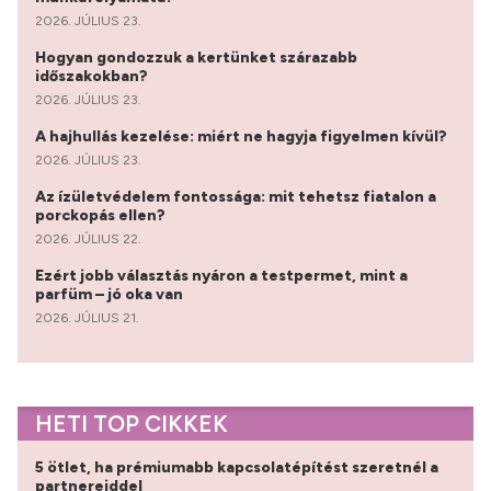
2026. JÚLIUS 23.
Hogyan gondozzuk a kertünket szárazabb
időszakokban?
2026. JÚLIUS 23.
A hajhullás kezelése: miért ne hagyja figyelmen kívül?
2026. JÚLIUS 23.
Az ízületvédelem fontossága: mit tehetsz fiatalon a
porckopás ellen?
2026. JÚLIUS 22.
Ezért jobb választás nyáron a testpermet, mint a
parfüm – jó oka van
2026. JÚLIUS 21.
HETI TOP CIKKEK
5 ötlet, ha prémiumabb kapcsolatépítést szeretnél a
partnereiddel