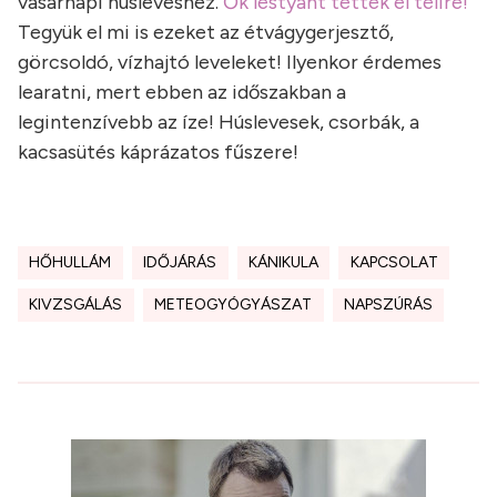
vasárnapi húsleveshez.
Ők lestyánt tettek el télire!
Tegyük el mi is ezeket az étvágygerjesztő,
görcsoldó, vízhajtó leveleket! Ilyenkor érdemes
learatni, mert ebben az időszakban a
legintenzívebb az íze! Húslevesek, csorbák, a
kacsasütés káprázatos fűszere!
HŐHULLÁM
IDŐJÁRÁS
KÁNIKULA
KAPCSOLAT
KIVZSGÁLÁS
METEOGYÓGYÁSZAT
NAPSZÚRÁS