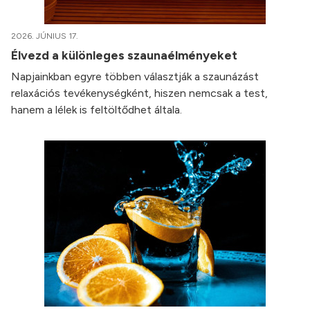
2026. JÚNIUS 17.
Élvezd a különleges szaunaélményeket
Napjainkban egyre többen választják a szaunázást
relaxációs tevékenységként, hiszen nemcsak a test,
hanem a lélek is feltöltődhet általa.