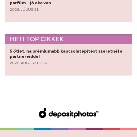
parfüm – jó oka van
2026. JÚLIUS 21.
HETI TOP CIKKEK
5 ötlet, ha prémiumabb kapcsolatépítést szeretnél a
partnereiddel
2026. AUGUSZTUS 6.