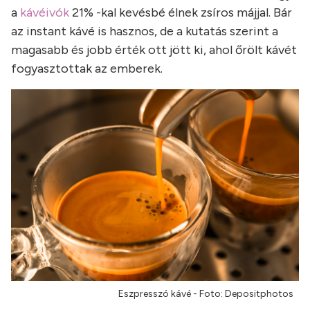
a
kávéivók
21% -kal kevésbé élnek zsíros májjal. Bár
az instant kávé is hasznos, de a kutatás szerint a
magasabb és jobb érték ott jött ki, ahol őrölt kávét
fogyasztottak az emberek.
Eszpresszó kávé - Foto: Depositphotos