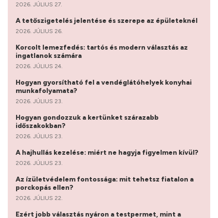
2026. JÚLIUS 27.
A tetőszigetelés jelentése és szerepe az épületeknél
2026. JÚLIUS 26.
Korcolt lemezfedés: tartós és modern választás az
ingatlanok számára
2026. JÚLIUS 24.
Hogyan gyorsítható fel a vendéglátóhelyek konyhai
munkafolyamata?
2026. JÚLIUS 23.
Hogyan gondozzuk a kertünket szárazabb
időszakokban?
2026. JÚLIUS 23.
A hajhullás kezelése: miért ne hagyja figyelmen kívül?
2026. JÚLIUS 23.
Az ízületvédelem fontossága: mit tehetsz fiatalon a
porckopás ellen?
2026. JÚLIUS 22.
Ezért jobb választás nyáron a testpermet, mint a