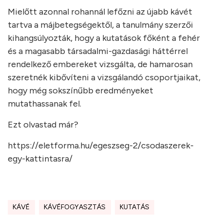
Mielőtt azonnal rohannál lefőzni az újabb kávét
tartva a májbetegségektől, a tanulmány szerzői
kihangsúlyozták, hogy a kutatások főként a fehér
és a magasabb társadalmi-gazdasági háttérrel
rendelkező embereket vizsgálta, de hamarosan
szeretnék kibővíteni a vizsgálandó csoportjaikat,
hogy még sokszínűbb eredményeket
mutathassanak fel.
Ezt olvastad már?
https://eletforma.hu/egeszseg-2/csodaszerek-
egy-kattintasra/
KÁVÉ
KÁVÉFOGYASZTÁS
KUTATÁS