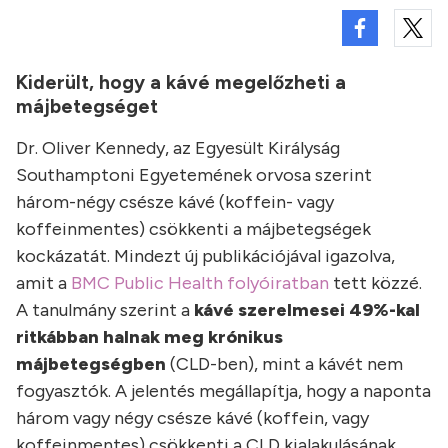
Kiderült, hogy a kávé megelőzheti a
májbetegséget
Dr. Oliver Kennedy, az Egyesült Királyság
Southamptoni Egyetemének orvosa szerint
három-négy csésze kávé (koffein- vagy
koffeinmentes) csökkenti a májbetegségek
kockázatát. Mindezt új publikációjával igazolva,
amit a
BMC Public Health folyóiratban
tett közzé.
A tanulmány szerint a
kávé szerelmesei 49%-kal
ritkábban halnak meg krónikus
májbetegségben
(CLD-ben), mint a kávét nem
fogyasztók. A jelentés megállapítja, hogy a naponta
három vagy négy csésze kávé (koffein, vagy
koffeinmentes) csökkenti a CLD kialakulásának