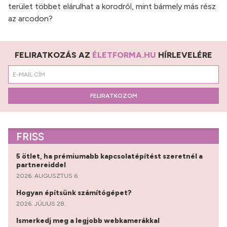
terület többet elárulhat a korodról, mint bármely más rész
az arcodon?
FELIRATKOZÁS AZ
ÉLETFORMA.HU
HÍRLEVELÉRE
FELIRATKOZOM
FRISS
5 ötlet, ha prémiumabb kapcsolatépítést szeretnél a
partnereiddel
2026. AUGUSZTUS 6.
Hogyan építsünk számítógépet?
2026. JÚLIUS 28.
Ismerkedj meg a legjobb webkamerákkal