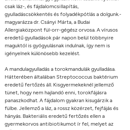
csak láz-, és fájdalomcsillapítás,
gyulladáscsökkentés és folyadékpótlás a dolgunk.-
magyarázza dr. Csányi Márta, a Budai
Allergiaközpont fül-orr-gégész orvosa. A vírusos
eredetű gyulladások pár napon belül többnyire
maguktól is gyógyulásnak indulnak, így nem is
igényelnek különösebb kezelést.
A mandulagyulladás a torokmandulák gyulladása.
Hátterében általában Streptococcus baktérium
eredetű fertőzés áll. Kisgyermekeknél jellemző
tünet, hogy nem hajlandó enni, torokfájásra
panaszkodhat. A fájdalom gyakran kisugárzik a
fülbe. Jellemző a láz, a rossz közérzet, fejfájás és
hányás. Bakteriális eredetű fertőzés ellen a
gyermekorvos antibiotikumot ír fel, melyet az