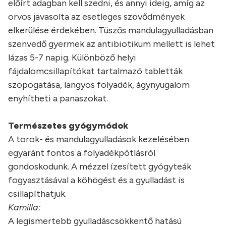
előírt adagban kell szedni, és annyi ideig, amíg az
orvos javasolta az esetleges szövődmények
elkerülése érdekében. Tüszős mandulagyulladásban
szenvedő gyermek az antibiotikum mellett is lehet
lázas 5-7 napig. Különböző helyi
fájdalomcsillapítókat tartalmazó tabletták
szopogatása, langyos folyadék, ágynyugalom
enyhítheti a panaszokat.
Természetes gyógymódok
A torok- és mandulagyulladások kezelésében
egyaránt fontos a folyadékpótlásról
gondoskodunk. A mézzel ízesített gyógyteák
fogyasztásával a köhögést és a gyulladást is
csillapíthatjuk.
Kamilla:
A legismertebb gyulladáscsökkentő hatású