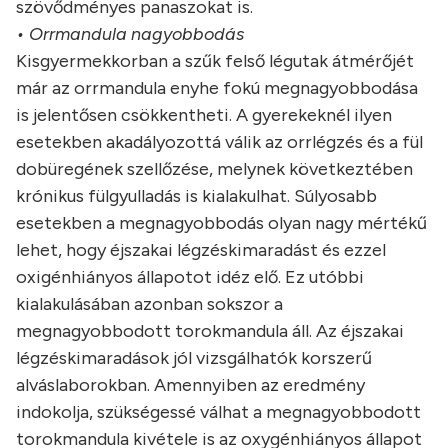
szövődményes panaszokat is.
• Orrmandula nagyobbodás
Kisgyermekkorban a szűk felső légutak átmérőjét
már az orrmandula enyhe fokú megnagyobbodása
is jelentősen csökkentheti. A gyerekeknél ilyen
esetekben akadályozottá válik az orrlégzés és a fül
dobüregének szellőzése, melynek következtében
krónikus fülgyulladás is kialakulhat. Súlyosabb
esetekben a megnagyobbodás olyan nagy mértékű
lehet, hogy éjszakai légzéskimaradást és ezzel
oxigénhiányos állapotot idéz elő. Ez utóbbi
kialakulásában azonban sokszor a
megnagyobbodott torokmandula áll. Az éjszakai
légzéskimaradások jól vizsgálhatók korszerű
alváslaborokban. Amennyiben az eredmény
indokolja, szükségessé válhat a megnagyobbodott
torokmandula kivétele is az oxygénhiányos állapot