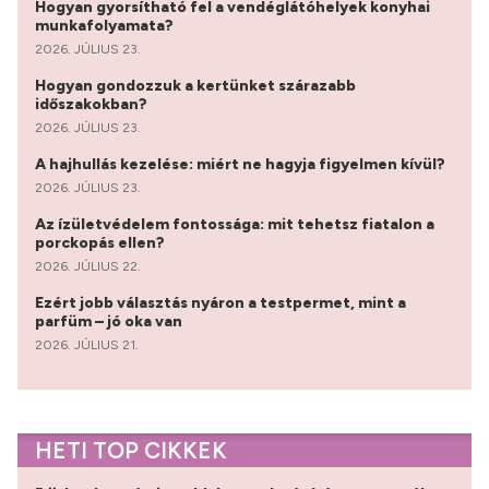
Hogyan gyorsítható fel a vendéglátóhelyek konyhai
munkafolyamata?
2026. JÚLIUS 23.
Hogyan gondozzuk a kertünket szárazabb
időszakokban?
2026. JÚLIUS 23.
A hajhullás kezelése: miért ne hagyja figyelmen kívül?
2026. JÚLIUS 23.
Az ízületvédelem fontossága: mit tehetsz fiatalon a
porckopás ellen?
2026. JÚLIUS 22.
Ezért jobb választás nyáron a testpermet, mint a
parfüm – jó oka van
2026. JÚLIUS 21.
HETI TOP CIKKEK