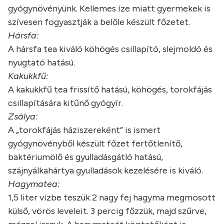
gyógynövényünk. Kellemes íze miatt gyermekek is
szívesen fogyasztják a belőle készült főzetet.
Hársfa:
A hársfa tea kiváló köhögés csillapító, slejmoldó és
nyugtató hatású.
Kakukkfű:
A kakukkfű tea frissítő hatású, köhögés, torokfájás
csillapítására kitűnő gyógyír.
Zsálya:
A „torokfájás háziszereként” is ismert
gyógynövényből készült főzet fertőtlenítő,
baktériumölő és gyulladásgátló hatású,
szájnyálkahártya gyulladások kezelésére is kiváló.
Hagymatea:
1,5 liter vízbe teszük 2 nagy fej hagyma megmosott
külső, vörös leveleit. 3 percig főzzük, majd szűrve,