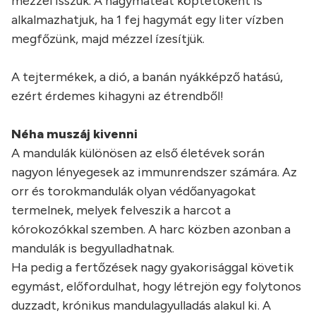
mézzel isszuk. A hagymateát köptetőként is
alkalmazhatjuk, ha 1 fej hagymát egy liter vízben
megfőzünk, majd mézzel ízesítjük.
A tejtermékek, a dió, a banán nyákképző hatású,
ezért érdemes kihagyni az étrendből!
Néha muszáj kivenni
A mandulák különösen az első életévek során
nagyon lényegesek az immunrendszer számára. Az
orr és torokmandulák olyan védőanyagokat
termelnek, melyek felveszik a harcot a
kórokozókkal szemben. A harc közben azonban a
mandulák is begyulladhatnak.
Ha pedig a fertőzések nagy gyakorisággal követik
egymást, előfordulhat, hogy létrejön egy folytonos
duzzadt, krónikus mandulagyulladás alakul ki. A