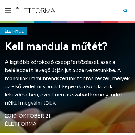
ÉLET-MÓD
Kell mandula műtét?
A legtöbb kórokozó cseppfertőzéssel, azaz a
belélegzett levegő útján jut a szervezetünkbe. A
mandulák immunrendszerünk fontos részei, melyek
az első védelmi vonalat képezik a kórokozók
leküzdésében, ezért nem is szabad komoly indok
nélkül megválni tőlük.
2010. OKTÓBER 21.
ÉLETFORMA