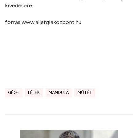
kivédésére.
forrás:www.allergiakozpont.hu
GÉGE
LÉLEK
MANDULA
MŰTÉT