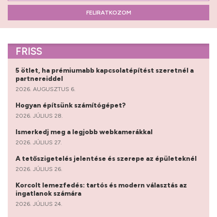
FELIRATKOZOM
FRISS
5 ötlet, ha prémiumabb kapcsolatépítést szeretnél a
partnereiddel
2026. AUGUSZTUS 6.
Hogyan építsünk számítógépet?
2026. JÚLIUS 28.
Ismerkedj meg a legjobb webkamerákkal
2026. JÚLIUS 27.
A tetőszigetelés jelentése és szerepe az épületeknél
2026. JÚLIUS 26.
Korcolt lemezfedés: tartós és modern választás az
ingatlanok számára
2026. JÚLIUS 24.