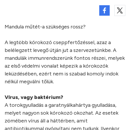
Mandula műtét-a szükséges rossz?
A legtöbb kórokozó cseppfertőzéssel, azaz a
belélegzett levegő útján jut a szervezetünkbe. A
mandulák immunrendszerünk fontos részei, melyek
az első védelmi vonalat képezik a kórokozók
leküzdésében, ezért nem is szabad komoly indok
nélkül megválni tőlük.
Vírus, vagy baktérium?
A torokgyulladás a garatnyálkahártya gyulladása,
melyet nagyon sok kórokozó okozhat. Az esetek
zömében vírus áll a háttérben, amit
antibiotikummal gyógyítani nem tudunk. Ilyenkor