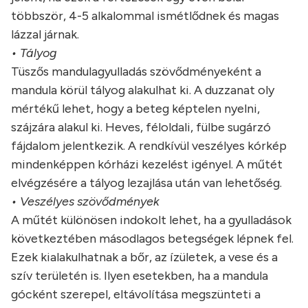
többször, 4-5 alkalommal ismétlődnek és magas
lázzal járnak.
• Tályog
Tüszős mandulagyulladás szövődményeként a
mandula körül tályog alakulhat ki. A duzzanat oly
mértékű lehet, hogy a beteg képtelen nyelni,
szájzára alakul ki. Heves, féloldali, fülbe sugárzó
fájdalom jelentkezik. A rendkívül veszélyes kórkép
mindenképpen kórházi kezelést igényel. A műtét
elvégzésére a tályog lezajlása után van lehetőség.
• Veszélyes szövődmények
A műtét különösen indokolt lehet, ha a gyulladások
következtében másodlagos betegségek lépnek fel.
Ezek kialakulhatnak a bőr, az ízületek, a vese és a
szív területén is. Ilyen esetekben, ha a mandula
gócként szerepel, eltávolítása megszünteti a