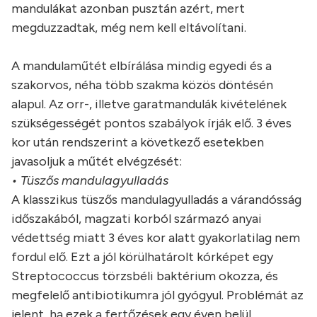
mandulákat azonban pusztán azért, mert
megduzzadtak, még nem kell eltávolítani.
A mandulaműtét elbírálása mindig egyedi és a
szakorvos, néha több szakma közös döntésén
alapul. Az orr-, illetve garatmandulák kivételének
szükségességét pontos szabályok írják elő. 3 éves
kor után rendszerint a következő esetekben
javasoljuk a műtét elvégzését:
• Tüszős mandulagyulladás
A klasszikus tüszős mandulagyulladás a várandósság
időszakából, magzati korból származó anyai
védettség miatt 3 éves kor alatt gyakorlatilag nem
fordul elő. Ezt a jól körülhatárolt kórképet egy
Streptococcus törzsbéli baktérium okozza, és
megfelelő antibiotikumra jól gyógyul. Problémát az
jelent, ha ezek a fertőzések egy éven belül