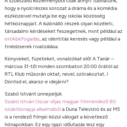
A szűkszavú közleményből csak annyit tudhatunk,
hogy a nyolcrészes sorozat a dráma és a komédia
eszközeivel mutatja be egy iskolai közösség
hétköznapjait. A különálló részek olyan közéleti,
társadalmi kérdéseket feszegetnek, mint például az
örökbefogadás
, az identitás keresés vagy például a
tinédzserek rivalizálása.
Könyveket, füzeteket, vonalzókat elő! A Tanár –
március 31-től minden szombaton 20:00 órától az
RTL Klub műsorán oktat, nevel, szórakoztat...!
Döntsd el, akarsz-e idejárni?
Szabó Istvánt ünnepeljük
Szabó István Oscar-díjas magyar filmrendező 80.
születésnapja alkalmából
a Duna Televízió és az M5
is a rendező filmjei közül válogat a következő
hónapokban. Ez egy igazi időutazás lesz egy