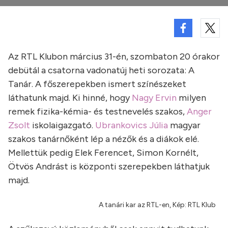
Az RTL Klubon március 31-én, szombaton 20 órakor
debütál a csatorna vadonatúj heti sorozata: A
Tanár. A főszerepekben ismert színészeket
láthatunk majd. Ki hinné, hogy
Nagy Ervin
milyen
remek fizika-kémia- és testnevelés szakos,
Anger
Zsolt
iskolaigazgató.
Ubrankovics Júlia
magyar
szakos tanárnőként lép a nézők és a diákok elé.
Mellettük pedig Elek Ferencet, Simon Kornélt,
Ötvös Andrást is központi szerepekben láthatjuk
majd.
A tanári kar az RTL-en, Kép: RTL Klub