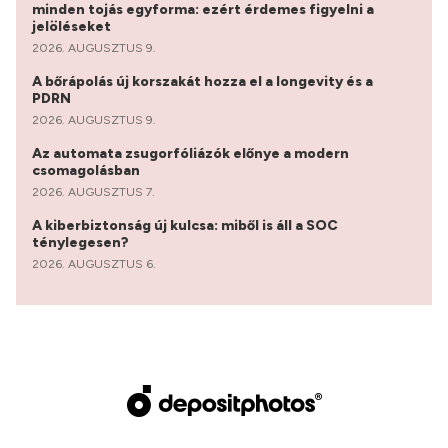
minden tojás egyforma: ezért érdemes figyelni a
jelöléseket
2026. AUGUSZTUS 9.
A bőrápolás új korszakát hozza el a longevity és a
PDRN
2026. AUGUSZTUS 9.
Az automata zsugorfóliázók előnye a modern
csomagolásban
2026. AUGUSZTUS 7.
A kiberbiztonság új kulcsa: miből is áll a SOC
ténylegesen?
2026. AUGUSZTUS 6.