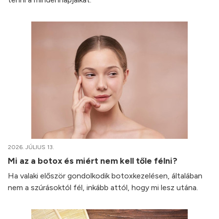
2026. JÚLIUS 13.
Mi az a botox és miért nem kell tőle félni?
Ha valaki először gondolkodik botoxkezelésen, általában
nem a szúrásoktól fél, inkább attól, hogy mi lesz utána.