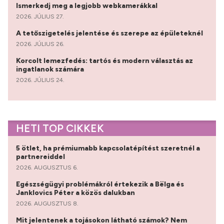
Ismerkedj meg a legjobb webkamerákkal
2026. JÚLIUS 27.
A tetőszigetelés jelentése és szerepe az épületeknél
2026. JÚLIUS 26.
Korcolt lemezfedés: tartós és modern választás az
ingatlanok számára
2026. JÚLIUS 24.
HETI TOP CIKKEK
5 ötlet, ha prémiumabb kapcsolatépítést szeretnél a
partnereiddel
2026. AUGUSZTUS 6.
Egészségügyi problémákról értekezik a Bëlga és
Janklovics Péter a közös dalukban
2026. AUGUSZTUS 8.
Mit jelentenek a tojásokon látható számok? Nem