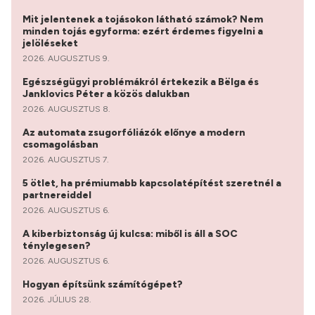
Mit jelentenek a tojásokon látható számok? Nem
minden tojás egyforma: ezért érdemes figyelni a
jelöléseket
2026. AUGUSZTUS 9.
Egészségügyi problémákról értekezik a Bëlga és
Janklovics Péter a közös dalukban
2026. AUGUSZTUS 8.
Az automata zsugorfóliázók előnye a modern
csomagolásban
2026. AUGUSZTUS 7.
5 ötlet, ha prémiumabb kapcsolatépítést szeretnél a
partnereiddel
2026. AUGUSZTUS 6.
A kiberbiztonság új kulcsa: miből is áll a SOC
ténylegesen?
2026. AUGUSZTUS 6.
Hogyan építsünk számítógépet?
2026. JÚLIUS 28.