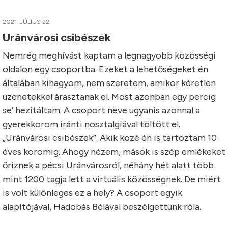
2021. JÚLIUS 22.
Uránvárosi csibészek
Nemrég meghívást kaptam a legnagyobb közösségi
oldalon egy csoportba. Ezeket a lehetőségeket én
általában kihagyom, nem szeretem, amikor kéretlen
üzenetekkel árasztanak el. Most azonban egy percig
se’ hezitáltam. A csoport neve ugyanis azonnal a
gyerekkorom iránti nosztalgiával töltött el.
„Uránvárosi csibészek”. Akik közé én is tartoztam 10
éves koromig. Ahogy nézem, mások is szép emlékeket
őriznek a pécsi Uránvárosról, néhány hét alatt több
mint 1200 tagja lett a virtuális közösségnek. De miért
is volt különleges ez a hely? A csoport egyik
alapítójával, Hadobás Bélával beszélgettünk róla.