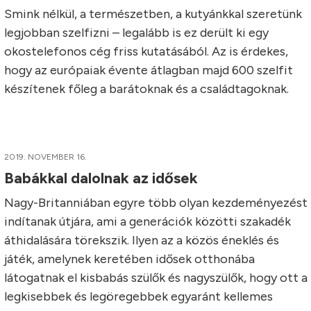
Smink nélkül, a természetben, a kutyánkkal szeretünk
legjobban szelfizni – legalább is ez derült ki egy
okostelefonos cég friss kutatásából. Az is érdekes,
hogy az európaiak évente átlagban majd 600 szelfit
készítenek főleg a barátoknak és a családtagoknak.
2019. NOVEMBER 16.
Babákkal dalolnak az idősek
Nagy-Britanniában egyre több olyan kezdeményezést
indítanak útjára, ami a generációk közötti szakadék
áthidalására törekszik. Ilyen az a közös éneklés és
játék, amelynek keretében idősek otthonába
látogatnak el kisbabás szülők és nagyszülők, hogy ott a
legkisebbek és legöregebbek egyaránt kellemes