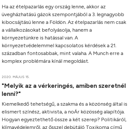
Ha az ételpazarlás egy ország lenne, akkor az
üvegházhatású gázok szempontjából a 3. legnagyobb
kibocsájtású lenne a Földön. Az ételpazarlás nem csak
a vállalkozásokat befolyásolja, hanem a
környezetünkre is hatással van. A
környezetvédelemmel kapcsolatos kérdések a 21.
században fontosabbak, mint valaha. A Munch erre a
komplex problémára kínál megoldást.
2020. MÁJUS 15.
"Melyik az a vérkeringés, amiben szeretnél
lenni?"
Kiemelkedő tehetségű, a szakma és a közönség által is
elismert színész, aktivista, a noÁr közösség alapítója.
Hogyan egyeztethető össze a két szerep? Politikáról,
klímavédelemről, az ősszel debütáló Toxikoma című