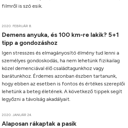
filmről is szó esik.
2020. FEBRUÁR 8.
Demens anyuka, és 100 km-re lakik? 5+1
tipp a gondozáshoz
Igen stresszes és elmagányosító élmény tud lenni a
személyes gondoskodás, ha nem lehetünk fizikailag
közel demenciával élő családtagunkhoz vagy
barátunkhoz. Érdemes azonban észben tartanunk,
hogy ebben az esetben is fontos és értékes szereplői
lehetünk a beteg életének. A következő tippek segít
legyőzni a távolság akadályait.
2020. JANUÁR 24.
Alaposan rákaptak a pasik