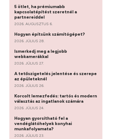
5 ötlet, ha prémiumabb
kapcsolatépítést szeretnél a
partnereiddel
2026. AUGUSZTUS 6.
Hogyan építsünk számítógépet?
2026. JÚLIUS 28.
Ismerkedj meg a legjobb
webkamerákkal
2026. JÚLIUS 27.
A tetőszigetelés jelentése és szerepe
az épületeknél
2026. JÚLIUS 26.
Korcolt lemezfedés: tartós és modern
választás az ingatlanok számára
2026. JÚLIUS 24.
Hogyan gyorsítható fel a
vendéglátóhelyek konyhai
munkafolyamata?
2026. JÚLIUS 23.