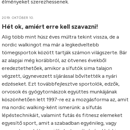
élményeket szerezhessenek.
2019. OKTÓBER 10.
Hét ok, amiért erre kell szavazni!
Alig több mint húsz éves múltra tekint vissza, de a
nordic walkingot ma már a legkedveltebb
tömegsportok között tartják számon világszerte. Bár
az alapjai még korábbról, az ötvenes évekből
eredeztethetőek, amikor a sífutók sima talajon
végzett, úgynevezett síjárással bővítették a nyári
edzéseket. Ezt továbbfejlesztve sportolók, edzők,
orvosok és gyógytornászok együttes munkájának
köszönhetően lett 1997-re ez a mozgásforma az, amit
ma nordic walking-ként ismerünk: a sífutás
lépéstechnikáit, valamint futás és fitnesz elemeket
egyesítő sport, amit a szabadban egyénileg, vagy