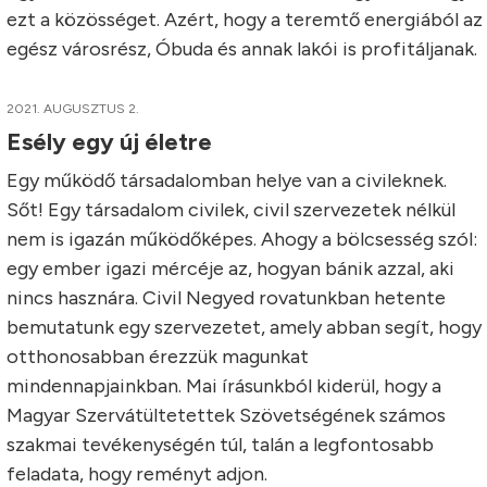
ezt a közösséget. Azért, hogy a teremtő energiából az
egész városrész, Óbuda és annak lakói is profitáljanak.
2021. AUGUSZTUS 2.
Esély egy új életre
Egy működő társadalomban helye van a civileknek.
Sőt! Egy társadalom civilek, civil szervezetek nélkül
nem is igazán működőképes. Ahogy a bölcsesség szól:
egy ember igazi mércéje az, hogyan bánik azzal, aki
nincs hasznára. Civil Negyed rovatunkban hetente
bemutatunk egy szervezetet, amely abban segít, hogy
otthonosabban érezzük magunkat
mindennapjainkban. Mai írásunkból kiderül, hogy a
Magyar Szervátültetettek Szövetségének számos
szakmai tevékenységén túl, talán a legfontosabb
feladata, hogy reményt adjon.