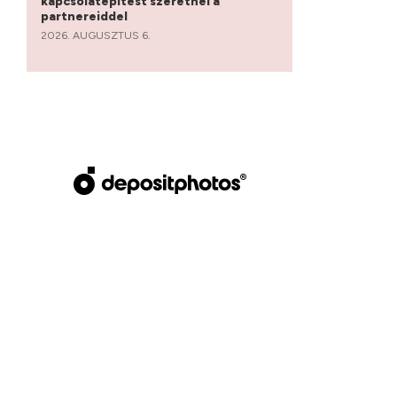
kapcsolatépítést szeretnél a
partnereiddel
2026. AUGUSZTUS 6.