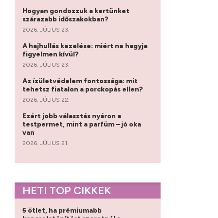
Hogyan gondozzuk a kertünket
szárazabb időszakokban?
2026. JÚLIUS 23.
A hajhullás kezelése: miért ne hagyja
figyelmen kívül?
2026. JÚLIUS 23.
Az ízületvédelem fontossága: mit
tehetsz fiatalon a porckopás ellen?
2026. JÚLIUS 22.
Ezért jobb választás nyáron a
testpermet, mint a parfüm – jó oka
van
2026. JÚLIUS 21.
HETI TOP CIKKEK
5 ötlet, ha prémiumabb