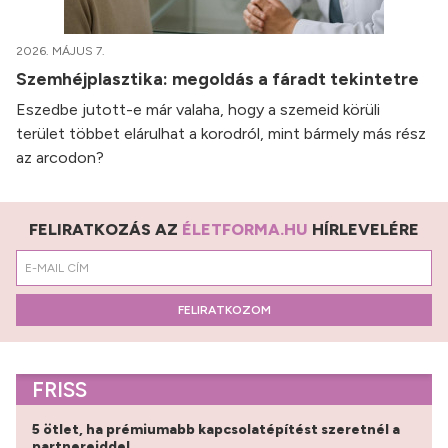
2026. MÁJUS 7.
Szemhéjplasztika: megoldás a fáradt tekintetre
Eszedbe jutott-e már valaha, hogy a szemeid körüli
terület többet elárulhat a korodról, mint bármely más rész
az arcodon?
FELIRATKOZÁS AZ
ÉLETFORMA.HU
HÍRLEVELÉRE
FELIRATKOZOM
FRISS
5 ötlet, ha prémiumabb kapcsolatépítést szeretnél a
partnereiddel