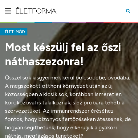
ÉLET-MÓD
Most készülj fel az őszi
náthaszezonra!
Ősszel sok kisgyermek kerül bölcsödébe, óvodába.
A megszokott otthoni környezet után az új
közösségben a kicsik sok, korábban ismeretlen
kórokozóval is találkoznak, s ez próbára teheti a
szervezetüket. Az immunrendszer éréséhez
fontos, hogy bizonyos fertőzéseken átessenek, de
hogyan segíthetünk, hogy elkerüljük a gyakori
náthás, megfázásos tüneteket?