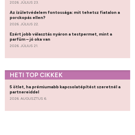
2026. JÚLIUS 23.
Az ízületvédelem fontossága: mit tehetsz fiatalon a
porckopás ellen?
2026. JÚLIUS 22.
Ezért jobb választás nyáron a testpermet, mint a
parfüm – jó oka van
2026. JÚLIUS 21.
HETI TOP CIKKEK
5 ötlet, ha prémiumabb kapcsolatépítést szeretnél a
partnereiddel
2026. AUGUSZTUS 6.