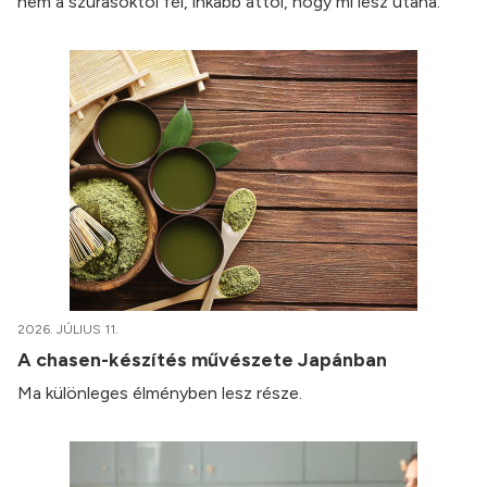
nem a szúrásoktól fél, inkább attól, hogy mi lesz utána.
2026. JÚLIUS 11.
A chasen-készítés művészete Japánban
Ma különleges élményben lesz része.