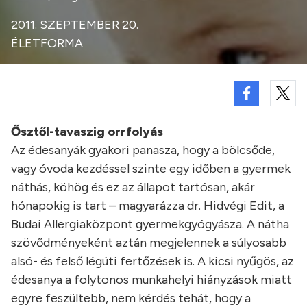
2011. SZEPTEMBER 20.
ÉLETFORMA
Ősztől-tavaszig orrfolyás
Az édesanyák gyakori panasza, hogy a bölcsőde,
vagy óvoda kezdéssel szinte egy időben a gyermek
náthás, köhög és ez az állapot tartósan, akár
hónapokig is tart – magyarázza dr. Hidvégi Edit, a
Budai Allergiaközpont gyermekgyógyásza. A nátha
szövődményeként aztán megjelennek a súlyosabb
alsó- és felső légúti fertőzések is. A kicsi nyűgös, az
édesanya a folytonos munkahelyi hiányzások miatt
egyre feszültebb, nem kérdés tehát, hogy a