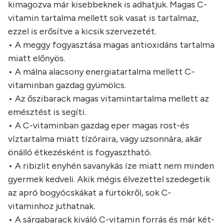
kimagozva már kisebbeknek is adhatjuk. Magas C-
vitamin tartalma mellett sok vasat is tartalmaz,
ezzel is erősítve a kicsik szervezetét.
• A meggy fogyasztása magas antioxidáns tartalma
miatt előnyös.
• A málna alacsony energiatartalma mellett C-
vitaminban gazdag gyümölcs.
• Az őszibarack magas vitamintartalma mellett az
emésztést is segíti.
• A C-vitaminban gazdag eper magas rost-és
víztartalma miatt tízóraira, vagy uzsonnára, akár
önálló étkezésként is fogyasztható.
• A ribizlit enyhén savanykás íze miatt nem minden
gyermek kedveli. Akik mégis élvezettel szedegetik
az apró bogyócskákat a fürtökről, sok C-
vitaminhoz juthatnak.
• A sárgabarack kiváló C-vitamin forrás és már két-