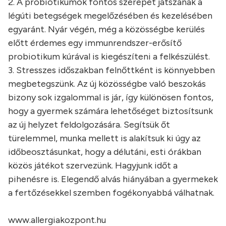
2. A probiotikumok fontos szerepet játszanak a
légúti betegségek megelőzésében és kezelésében
egyaránt. Nyár végén, még a közösségbe kerülés
előtt érdemes egy immunrendszer-erősítő
probiotikum kúrával is kiegészíteni a felkészülést.
3. Stresszes időszakban felnőttként is könnyebben
megbetegszünk. Az új közösségbe való beszokás
bizony sok izgalommal is jár, így különösen fontos,
hogy a gyermek számára lehetőséget biztosítsunk
az új helyzet feldolgozására. Segítsük őt
türelemmel, munka mellett is alakítsuk ki úgy az
időbeosztásunkat, hogy a délutáni, esti órákban
közös játékot szervezünk. Hagyjunk időt a
pihenésre is. Elegendő alvás hiányában a gyermekek
a fertőzésekkel szemben fogékonyabbá válhatnak.
www.allergiakozpont.hu