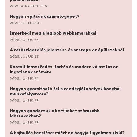
2026. AUGUSZTUS 6.
Hogyan építsünk számítógépet?
2026. JÚLIUS 28.
Ismerkedj meg a legjobb webkamerákkal
2026. JÚLIUS 27.
A tetőszigetelés jelentése és szerepe az épületeknél
2026. JÚLIUS 26.
Korcolt lemezfedés: tartós és modern választás az
ingatlanok számára
2026. JÚLIUS 24.
Hogyan gyorsítható fel a vendéglátóhelyek konyhai
munkafolyamata?
2026. JÚLIUS 23.
Hogyan gondozzuk a kertünket szárazabb
időszakokban?
2026. JÚLIUS 23.
A hajhullás kezelése: miért ne hagyja figyelmen kívül?