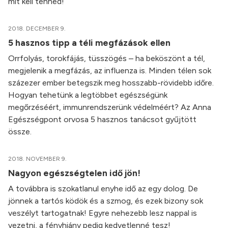
mit kell tenned!
2018. DECEMBER 9.
5 hasznos tipp a téli megfázások ellen
Orrfolyás, torokfájás, tüsszögés – ha beköszönt a tél,
megjelenik a megfázás, az influenza is. Minden télen sok
százezer ember betegszik meg hosszabb-rövidebb időre.
Hogyan tehetünk a legtöbbet egészségünk
megőrzéséért, immunrendszerünk védelméért? Az Anna
Egészségpont orvosa 5 hasznos tanácsot gyűjtött
össze.
2018. NOVEMBER 9.
Nagyon egészségtelen idő jön!
A továbbra is szokatlanul enyhe idő az egy dolog. De
jönnek a tartós ködök és a szmog, és ezek bizony sok
veszélyt tartogatnak! Egyre nehezebb lesz nappal is
vezetni, a fényhiány pedig kedvetlenné tesz!