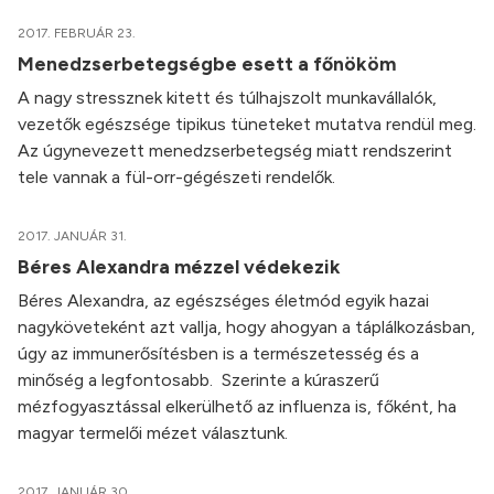
2017. FEBRUÁR 23.
Menedzserbetegségbe esett a főnököm
A nagy stressznek kitett és túlhajszolt munkavállalók,
vezetők egészsége tipikus tüneteket mutatva rendül meg.
Az úgynevezett menedzserbetegség miatt rendszerint
tele vannak a fül-orr-gégészeti rendelők.
2017. JANUÁR 31.
Béres Alexandra mézzel védekezik
Béres Alexandra, az egészséges életmód egyik hazai
nagyköveteként azt vallja, hogy ahogyan a táplálkozásban,
úgy az immunerősítésben is a természetesség és a
minőség a legfontosabb. Szerinte a kúraszerű
mézfogyasztással elkerülhető az influenza is, főként, ha
magyar termelői mézet választunk.
2017. JANUÁR 30.