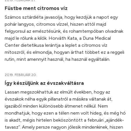
2019. FEBRUÁR 21.
Füstbe ment citromos víz
Számos sztárdiéta javasolja, hogy kezdjük a napot egy
pohár langyos, citromos vízzel, hiszen attól majd
felgyorsul az emésztésünk, és rohamtempóban olvadnak
majd le rólunk a kilók. Horváth Kata, a Duna Medical
Center dietetikusa lerántja a leplet a citromos víz
mítoszról, és elmondja, hogyan árthat többet ez a reggeli
rutin, mint amennyit használ, ha használ egyáltalán.
2019. FEBRUÁR 20.
Így készüljünk az évszakváltásra
Lassan megszokhattuk az elmúlt években, hogy az
évszakok néha egyik pillanatról a másikra váltanak át,
igazából minden különösebb átmenet nélkül. Nem
mondhatjuk, hogy ezen a télen nem volt hideg, és még hó
is akadt, mégis hirtelen beköszöntött a februári „ajándék-
tavasz”. Amely persze nagyon jólesik mindenkinek, hiszen