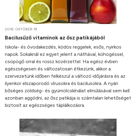
2019. OKTÓBER 19.
Bacilusűző vitaminok az ősz patikájából
Iskola- és óvodakezdés, ködös reggelek, esős, nyirkos
napok. Sokaknál ez egyet jelent a náthával, köhögéssel,
csöpögő orral és rossz közérzettel. Ha egész évben
egészségesen és változatosan étkezünk, akkor a
szervezetünk időben felkészül a változó időjárásra és az
ilyenkor elszaporodó vírusokra és bacilusokra. A nyári
bőséges zöldség- és gyümölcskínálat elmúlásával sem kell
azonban aggódni, az ősz patikája is számtalan lehetőséget
biztosít az egészséges táplálkozásra.