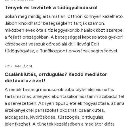
Tények és tévhitek a tüdőgyulladásról
Sokan még mindig ártalmatlan, otthon könnyen kezelhető,
„lábon kihordható” betegségként tartják számon,
miközben évek óta a tíz leggyakoribb halálok közt szerepel
a fejlett országokban. A betegséggel kapcsolatos gyakori
kérdéseket vesszük górcső alá dr. Hidvégi Edit
tüdőgyógyász, a Tüdőközpont orvosának segítségével.
2017. JANUÁR 14.
Csalánkiütés, orrdugulás? Kezdd mediátor
diétával az évet!
A remek farsangi menüsorok több olyan élelmiszert is
tartalmaznak, amelyek lebontásakor hisztamin szabadul fel
a szervezetben. Az ilyen típusú ételek fogyasztása, az arra
érzékenyeknél panaszokat okozhat: csalánkiütés,
arcdagadás, kivörösödés, tüsszögés, orrdugulás
jelentkezhet. A tünetek kezelésében a mediátor diéta