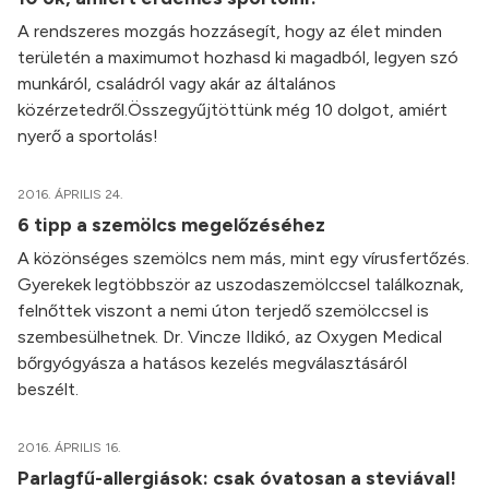
A rendszeres mozgás hozzásegít, hogy az élet minden
területén a maximumot hozhasd ki magadból, legyen szó
munkáról, családról vagy akár az általános
közérzetedről.Összegyűjtöttünk még 10 dolgot, amiért
nyerő a sportolás!
2016. ÁPRILIS 24.
6 tipp a szemölcs megelőzéséhez
A közönséges szemölcs nem más, mint egy vírusfertőzés.
Gyerekek legtöbbször az uszodaszemölccsel találkoznak,
felnőttek viszont a nemi úton terjedő szemölccsel is
szembesülhetnek. Dr. Vincze Ildikó, az Oxygen Medical
bőrgyógyásza a hatásos kezelés megválasztásáról
beszélt.
2016. ÁPRILIS 16.
Parlagfű-allergiások: csak óvatosan a steviával!