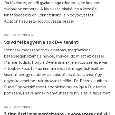
fertőzése is, amiről gyakorisága ellenére igen keveset
tudnak az emberek. A kialakulás okairól és a kezelési
lehetőségekről dr. Lőrincz Ildikó, a Nőgyógyászati
Központ szülész-nőgyógyásza beszél.
2015. NOVEMBER 6.
Szívd fel begyem a sok D-vitamint!
Igencsak megszaporodik a náthás, megfázásos
betegségek száma a hűvös, nyirkos idő miatt az ősszel.
Ma már tudjuk, hogy a D-vitaminnak jelentős szerepe van
– többek között - az immunrendszer megerősítésében,
viszont ahogy csökken a napsütéses órák száma, úgy
egyre kevesebbet raktározunk belőle. Dr. Bérzcy Judit, a
Budai Endokrinközpont endokrinológusa így a D-vitamin
pótlására, illetve annak hiánytüneteire hívja fel a figyelmet.
2015. NOVEMBER 3.
5 tipp őszi immunerősítésre - gyógyszerek nélkül