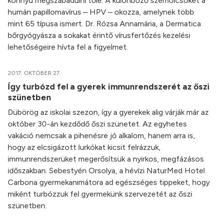
könnyű megszabadulni tőle. A különböző szemölcsöket a
humán papillomavírus – HPV – okozza, amelynek több
mint 65 típusa ismert. Dr. Rózsa Annamária, a Dermatica
bőrgyógyásza a sokakat érintő vírusfertőzés kezelési
lehetőségeire hívta fel a figyelmet.
2017. OKTÓBER 27.
Így turbózd fel a gyerek immunrendszerét az őszi
szünetben
Dübörög az iskolai szezon, így a gyerekek alig várják már az
október 30-án kezdődő őszi szünetet. Az egyhetes
vakáció nemcsak a pihenésre jó alkalom, hanem arra is,
hogy az elcsigázott lurkókat kicsit felrázzuk,
immunrendszerüket megerősítsük a nyirkos, megfázásos
időszakban. Sebestyén Orsolya, a hévízi NaturMed Hotel
Carbona gyermekanimátora ad egészséges tippeket, hogy
miként turbózzuk fel gyermekünk szervezetét az őszi
szünetben.