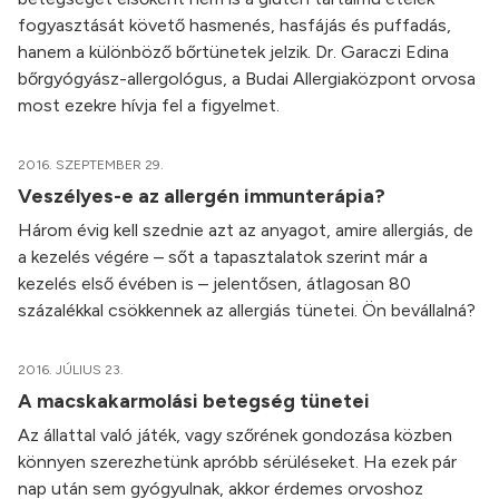
fogyasztását követő hasmenés, hasfájás és puffadás,
hanem a különböző bőrtünetek jelzik. Dr. Garaczi Edina
bőrgyógyász-allergológus, a Budai Allergiaközpont orvosa
most ezekre hívja fel a figyelmet.
2016. SZEPTEMBER 29.
Veszélyes-e az allergén immunterápia?
Három évig kell szednie azt az anyagot, amire allergiás, de
a kezelés végére – sőt a tapasztalatok szerint már a
kezelés első évében is – jelentősen, átlagosan 80
százalékkal csökkennek az allergiás tünetei. Ön bevállalná?
2016. JÚLIUS 23.
A macskakarmolási betegség tünetei
Az állattal való játék, vagy szőrének gondozása közben
könnyen szerezhetünk apróbb sérüléseket. Ha ezek pár
nap után sem gyógyulnak, akkor érdemes orvoshoz