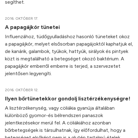
segíthet.
2016. OKTÓBER 17.
A papagájkór tünetei
Influenzához, tüdőgyulladáshoz hasonló tüneteket okoz
a papagájkór, melyet elsősorban papagájoktól kaphatjuk el,
de kanárik, galambok, tyúkok, hattyúk, sirályok és pintyek
közt is megtalálható a betegséget okozó baktérium. A
papagájkór emberről emberre is terjed, a szervezetet
jelentősen legyengíti.
2016. OKTÓBER 12.
Ilyen bőrtünetekkor gondolj lisztérzékenységre!
A lisztérzékenység, vagy cöliákia gyanúja általában
különböző gyomor-és bélrendszeri panaszok
jelentkezésekor merül fel. A cöliákiához azonban
bőrbetegségek is társulhatnak, így előfordulhat, hogy a
betegséget elsőként nem is a glutén tartalmú ételek