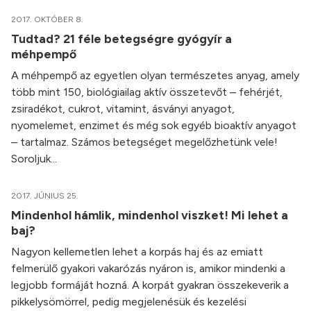
2017. OKTÓBER 8.
Tudtad? 21 féle betegségre gyógyír a
méhpempő
A méhpempő az egyetlen olyan természetes anyag, amely
több mint 150, biológiailag aktív összetevőt – fehérjét,
zsiradékot, cukrot, vitamint, ásványi anyagot,
nyomelemet, enzimet és még sok egyéb bioaktív anyagot
– tartalmaz. Számos betegséget megelőzhetünk vele!
Soroljuk...
2017. JÚNIUS 25.
Mindenhol hámlik, mindenhol viszket! Mi lehet a
baj?
Nagyon kellemetlen lehet a korpás haj és az emiatt
felmerülő gyakori vakarózás nyáron is, amikor mindenki a
legjobb formáját hozná. A korpát gyakran összekeverik a
pikkelysömörrel, pedig megjelenésük és kezelési