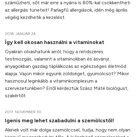
száműzheti, sőt már erre a nyárra is 80%-kal csökkentheti
az allergiás tüneteit! Parlagfű allergiások, idén még április
végéig kezdhetik a kezelést.
2018. JANUÁR 26.
Így kell okosan használni a vitaminokat
Gyakran olvashatunk arról, hogy a rendszeres
testmozgás, valamint a vitaminokban és ásványi
anyagokban gazdag táplálkozás az egészséges életmód
alapja. Vajon mikor együnk zöldséget, gyümölcsöt? Mikor
hasznosul leginkább a vitaminkomplexum a
szervezetünkben? Erről kérdeztük Szász Máté biológust,
szakértőt.
2017. NOVEMBER 30.
Igenis meg lehet szabadulni a szemölcstől!
Akinek volt már dolga szemölccsel, tudja, hogy nem olyan