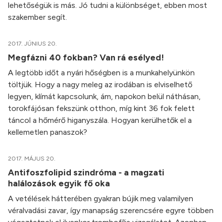
lehetőségük is más. Jó tudni a különbséget, ebben most
szakember segít.
2017. JÚNIUS 20.
Megfázni 40 fokban? Van rá esélyed!
A legtöbb időt a nyári hőségben is a munkahelyünkön
töltjük. Hogy a nagy meleg az irodában is elviselhető
legyen, klímát kapcsolunk, ám, napokon belül náthásan,
torokfájósan fekszünk otthon, míg kint 36 fok felett
táncol a hőmérő higanyszála. Hogyan kerülhetők el a
kellemetlen panaszok?
2017. MÁJUS 20.
Antifoszfolipid szindróma - a magzati
halálozások egyik fő oka
A vetélések hátterében gyakran bújik meg valamilyen
véralvadási zavar, így manapság szerencsére egyre többen