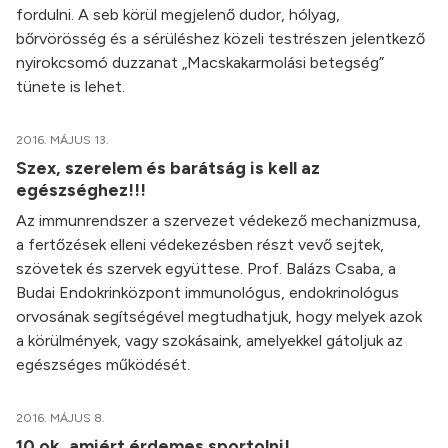
fordulni. A seb körül megjelenő dudor, hólyag,
bőrvörösség és a sérüléshez közeli testrészen jelentkező
nyirokcsomó duzzanat „Macskakarmolási betegség”
tünete is lehet.
2016. MÁJUS 13.
Szex, szerelem és barátság is kell az
egészséghez!!!
Az immunrendszer a szervezet védekező mechanizmusa,
a fertőzések elleni védekezésben részt vevő sejtek,
szövetek és szervek együttese. Prof. Balázs Csaba, a
Budai Endokrinközpont immunológus, endokrinológus
orvosának segítségével megtudhatjuk, hogy melyek azok
a körülmények, vagy szokásaink, amelyekkel gátoljuk az
egészséges működését.
2016. MÁJUS 8.
10 ok, amiért érdemes sportolni!