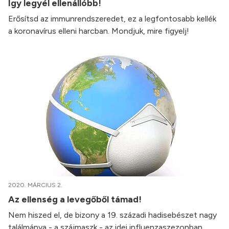
Így legyél ellenállóbb!
Erősítsd az immunrendszeredet, ez a legfontosabb kellék
a koronavírus elleni harcban. Mondjuk, mire figyelj!
2020. MÁRCIUS 2.
Az ellenség a levegőből támad!
Nem hiszed el, de bizony a 19. századi hadisebészet nagy
találmánya - a szájmaszk - az idei influenzaszezonban