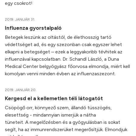
egy csokrot!
2019. JANUÁR 31.
Influenza gyorstalpaló
Betegek leszünk az oltástól, de élethosszig tartó
védettséget ad, és egy szezonban csak egyszer lehet
elkapni a betegséget – ezek a leggyakoribb tévhitek az
influenzával kapcsolatban. Dr. Schandl László, a Duna
Medical Center belgyógyász főorvosa elmondja, miért kell
komolyan venni minden évben az influenzaszezont.
2019. JANUÁR 20.
Kergesd el a kellemetlen téli látogatót
Csöpögő orr, könnyező szem, állandó tüsszögés,
elesettség - mindannyian ismerjük a nátha
tüneteit. A megelőzésben és a gyógyulásban is sokat
segít, ha az immunrendszerüket megerősítjük. Elmondjuk