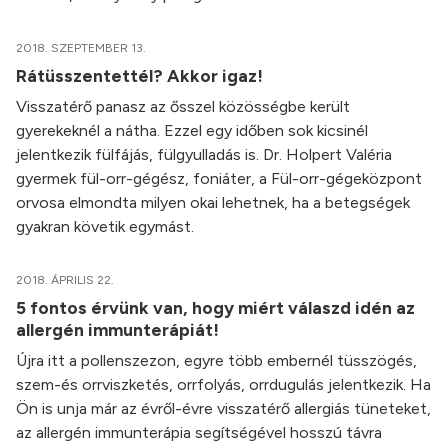
2018. SZEPTEMBER 13.
Rátüsszentettél? Akkor igaz!
Visszatérő panasz az ősszel közösségbe került
gyerekeknél a nátha. Ezzel egy időben sok kicsinél
jelentkezik fülfájás, fülgyulladás is. Dr. Holpert Valéria
gyermek fül-orr-gégész, foniáter, a Fül-orr-gégeközpont
orvosa elmondta milyen okai lehetnek, ha a betegségek
gyakran követik egymást.
2018. ÁPRILIS 22.
5 fontos érvünk van, hogy miért válaszd idén az
allergén immunterápiát!
Újra itt a pollenszezon, egyre több embernél tüsszögés,
szem-és orrviszketés, orrfolyás, orrdugulás jelentkezik. Ha
Ön is unja már az évről-évre visszatérő allergiás tüneteket,
az allergén immunterápia segítségével hosszú távra