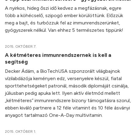
A nyirkos, hideg őszi idő kedvez a megfázásnak, egyre
több a köhécselő, szipogó ember körülöttünk. Előzzük
meg a bajt, és turbózzuk fel az immunrendszerünket,
gyógyszerek nélkül. Van ehhez 5 természetes tippünk!
2015. OKTÓBER 7.
A kétméteres immunrendszernek is kell a
segítség
Decker Ádám, a BioTechUSA szponzorált világbajnok
vízilabdázója keményen edz, versenyekre készül, fiatal
sporttehetségeket patronál, második diplomáját csinálja,
júliusban pedig apuka lett. Ilyen aktív életmód mellett
„kétméteres” immunrendszere bizony támogatásra szorul,
ebben kiváló partnere a 12 féle vitamint és 10 féle ásványi
anyagot tartalmazó One-A-Day multivitamin.
2015. OKTÓBER 1.