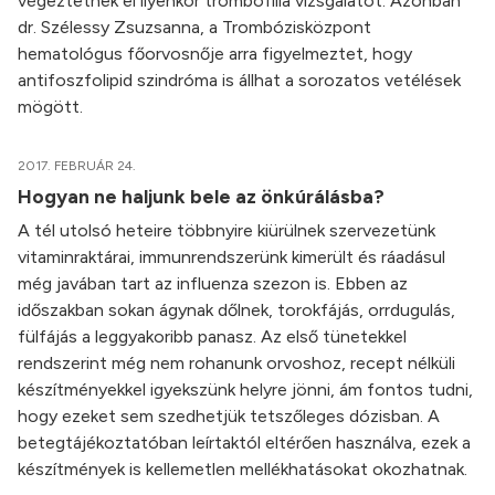
végeztetnek el ilyenkor trombofília vizsgálatot. Azonban
dr. Szélessy Zsuzsanna, a Trombózisközpont
hematológus főorvosnője arra figyelmeztet, hogy
antifoszfolipid szindróma is állhat a sorozatos vetélések
mögött.
2017. FEBRUÁR 24.
Hogyan ne haljunk bele az önkúrálásba?
A tél utolsó heteire többnyire kiürülnek szervezetünk
vitaminraktárai, immunrendszerünk kimerült és ráadásul
még javában tart az influenza szezon is. Ebben az
időszakban sokan ágynak dőlnek, torokfájás, orrdugulás,
fülfájás a leggyakoribb panasz. Az első tünetekkel
rendszerint még nem rohanunk orvoshoz, recept nélküli
készítményekkel igyekszünk helyre jönni, ám fontos tudni,
hogy ezeket sem szedhetjük tetszőleges dózisban. A
betegtájékoztatóban leírtaktól eltérően használva, ezek a
készítmények is kellemetlen mellékhatásokat okozhatnak.