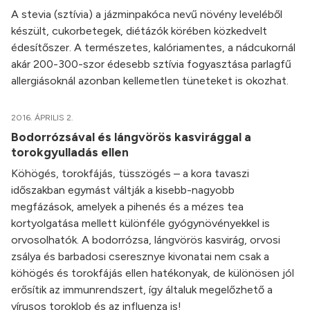
A stevia (sztívia) a jázminpakóca nevű növény leveléből
készült, cukorbetegek, diétázók körében közkedvelt
édesítőszer. A természetes, kalóriamentes, a nádcukornál
akár 200-300-szor édesebb sztívia fogyasztása parlagfű
allergiásoknál azonban kellemetlen tüneteket is okozhat.
2016. ÁPRILIS 2.
Bodorrózsával és lángvörös kasvirággal a
torokgyulladás ellen
Köhögés, torokfájás, tüsszögés – a kora tavaszi
időszakban egymást váltják a kisebb-nagyobb
megfázások, amelyek a pihenés és a mézes tea
kortyolgatása mellett különféle gyógynövényekkel is
orvosolhatók. A bodorrózsa, lángvörös kasvirág, orvosi
zsálya és barbadosi cseresznye kivonatai nem csak a
köhögés és torokfájás ellen hatékonyak, de különösen jól
erősítik az immunrendszert, így általuk megelőzhető a
vírusos toroklob és az influenza is!