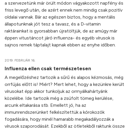
a szervezetünk már örült módon vágyakozott napfény és
friss levegő után, de azért ennek nem mindig csak pozitív
oldalai vannak. Bár az egészen biztos, hogy a mentális
állapotunknak jót tesz a tavasz, és a D-vitamin
raktárainkat is gyorsabban újratöltjük, de az amúgy már
éppen vitustáncot járó influenza- és egyéb vírusok is
sajnos remek táptalajt kapnak ebben az enyhe időben.
2019. FEBRUÁR 16.
Influenza ellen csak természetesen
A megelőzéshez tartozik a sűrű és alapos kézmosás, még
orrfújás előtt is! Miért? Mert lehet, hogy a kezünkre került
vírusokat épp akkor tunkoljuk az orrnyálkahártyánk
közelébe. Ide tartozik még a zsúfolt tömeg kerülése,
arcunk eltakarása stb. Emellett jó, ha az
immunrendszerünket felkészítettük a kórokozók
fogadására, hogy minél hamarabb megakadályozzák a
vírusok szaporodását. Ezekből az ötletekből raktunk össze