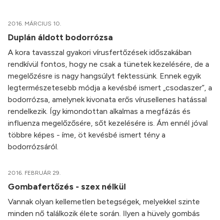
2016. MÁRCIUS 10.
Duplán áldott bodorrózsa
A kora tavasszal gyakori vírusfertőzések időszakában
rendkívül fontos, hogy ne csak a tünetek kezelésére, de a
megelőzésre is nagy hangsúlyt fektessünk. Ennek egyik
legtermészetesebb módja a kevésbé ismert „csodaszer”, a
bodorrózsa, amelynek kivonata erős vírusellenes hatással
rendelkezik. Így kimondottan alkalmas a megfázás és
influenza megelőzősére, sőt kezelésére is. Ám ennél jóval
többre képes - íme, öt kevésbé ismert tény a
bodorrózsáról.
2016. FEBRUÁR 29.
Gombafertőzés - szex nélkül
Vannak olyan kellemetlen betegségek, melyekkel szinte
minden nő találkozik élete során. Ilyen a hüvely gombás