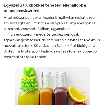
Egyszerű trükkökkel teheted ellenállóbbá
immunrendszered
A téli időszakban sokan kezdünk multivitaminokat szedni,
ami kétségtelenül fontos a hiányzó ásványi anyagok és
vitaminok visszapótlásában, ugyanakkor
immunrendszerünk megerősítéshez nemcsak
táplálékkiegészítéssel, de étrendi és életviteli trükkökkel is
hozzájárulhatunk. Következzen Szász Máté biológus, a
Scitec Institute sporttáplálkozási vezetőjének tippjeiből
összeállított rövid listánk!