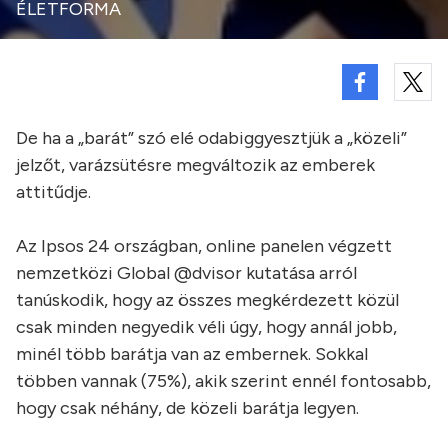
ÉLETFORMA
De ha a „barát” szó elé odabiggyesztjük a „közeli”
jelzőt, varázsütésre megváltozik az emberek
attitűdje.
Az Ipsos 24 országban, online panelen végzett
nemzetközi Global @dvisor kutatása arról
tanúskodik, hogy az összes megkérdezett közül
csak minden negyedik véli úgy, hogy annál jobb,
minél több barátja van az embernek. Sokkal
többen vannak (75%), akik szerint ennél fontosabb,
hogy csak néhány, de közeli barátja legyen.