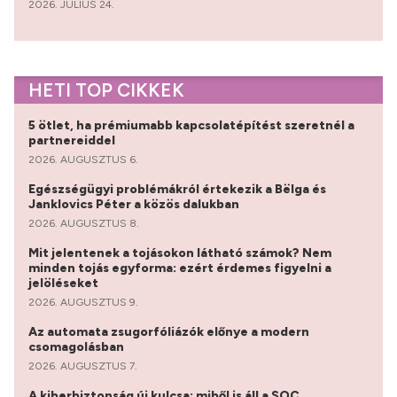
2026. JÚLIUS 24.
HETI TOP CIKKEK
5 ötlet, ha prémiumabb kapcsolatépítést szeretnél a
partnereiddel
2026. AUGUSZTUS 6.
Egészségügyi problémákról értekezik a Bëlga és
Janklovics Péter a közös dalukban
2026. AUGUSZTUS 8.
Mit jelentenek a tojásokon látható számok? Nem
minden tojás egyforma: ezért érdemes figyelni a
jelöléseket
2026. AUGUSZTUS 9.
Az automata zsugorfóliázók előnye a modern
csomagolásban
2026. AUGUSZTUS 7.
A kiberbiztonság új kulcsa: miből is áll a SOC