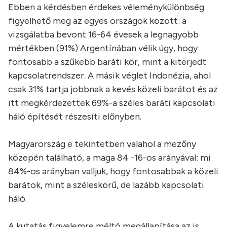
Ebben a kérdésben érdekes véleménykülönbség
figyelhető meg az egyes országok között: a
vizsgálatba bevont 16-64 évesek a legnagyobb
mértékben (91%) Argentínában vélik úgy, hogy
fontosabb a szűkebb baráti kör, mint a kiterjedt
kapcsolatrendszer. A másik véglet Indonézia, ahol
csak 31% tartja jobbnak a kevés közeli barátot és az
itt megkérdezettek 69%-a széles baráti kapcsolati
háló építését részesíti előnyben.
Magyarország e tekintetben valahol a mezőny
közepén található, a maga 84 -16-os arányával: mi
84%-os arányban valljuk, hogy fontosabbak a közeli
barátok, mint a széleskörű, de lazább kapcsolati
háló.
A kutatás figyelemre méltó megállapítása az is,