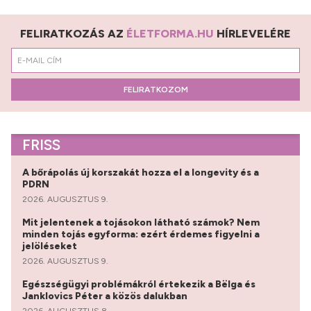
FELIRATKOZÁS AZ
ÉLETFORMA.HU
HÍRLEVELÉRE
FELIRATKOZOM
FRISS
A bőrápolás új korszakát hozza el a longevity és a
PDRN
2026. AUGUSZTUS 9.
Mit jelentenek a tojásokon látható számok? Nem
minden tojás egyforma: ezért érdemes figyelni a
jelöléseket
2026. AUGUSZTUS 9.
Egészségügyi problémákról értekezik a Bëlga és
Janklovics Péter a közös dalukban
2026. AUGUSZTUS 8.