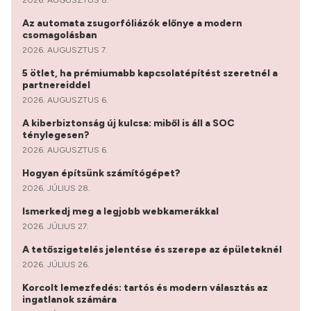
Az automata zsugorfóliázók előnye a modern
csomagolásban
2026. AUGUSZTUS 7.
5 ötlet, ha prémiumabb kapcsolatépítést szeretnél a
partnereiddel
2026. AUGUSZTUS 6.
A kiberbiztonság új kulcsa: miből is áll a SOC
ténylegesen?
2026. AUGUSZTUS 6.
Hogyan építsünk számítógépet?
2026. JÚLIUS 28.
Ismerkedj meg a legjobb webkamerákkal
2026. JÚLIUS 27.
A tetőszigetelés jelentése és szerepe az épületeknél
2026. JÚLIUS 26.
Korcolt lemezfedés: tartós és modern választás az
ingatlanok számára