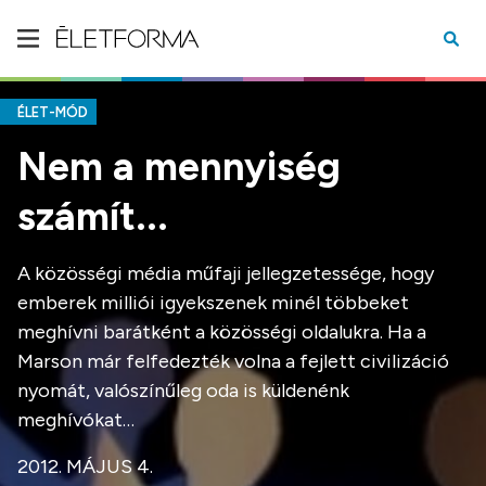
ÉLET-MÓD
Nem a mennyiség
számít...
A közösségi média műfaji jellegzetessége, hogy
emberek milliói igyekszenek minél többeket
meghívni barátként a közösségi oldalukra. Ha a
Marson már felfedezték volna a fejlett civilizáció
nyomát, valószínűleg oda is küldenénk
meghívókat…
2012. MÁJUS 4.