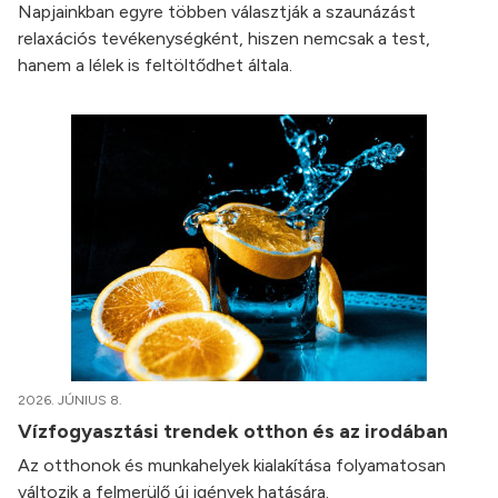
Napjainkban egyre többen választják a szaunázást
relaxációs tevékenységként, hiszen nemcsak a test,
hanem a lélek is feltöltődhet általa.
2026. JÚNIUS 8.
Vízfogyasztási trendek otthon és az irodában
Az otthonok és munkahelyek kialakítása folyamatosan
változik a felmerülő új igények hatására.