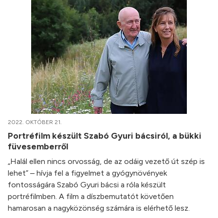
2022. OKTÓBER 21.
Portréfilm készült Szabó Gyuri bácsiról, a bükki
füvesemberről
„Halál ellen nincs orvosság, de az odáig vezető út szép is
lehet” – hívja fel a figyelmet a gyógynövények
fontosságára Szabó Gyuri bácsi a róla készült
portréfilmben. A film a díszbemutatót követően
hamarosan a nagyközönség számára is elérhető lesz.