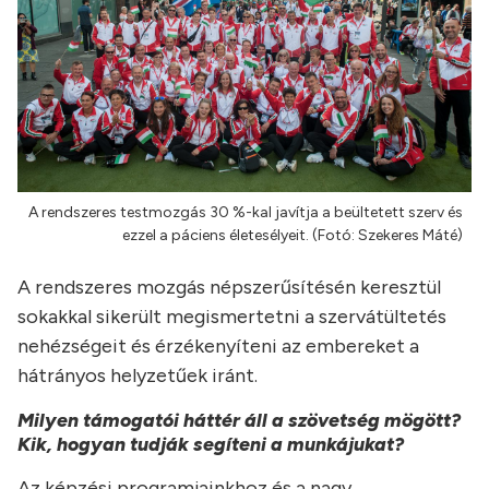
A rendszeres testmozgás 30 %-kal javítja a beültetett szerv és
ezzel a páciens életesélyeit. (Fotó: Szekeres Máté)
A rendszeres mozgás népszerűsítésén keresztül
sokakkal sikerült megismertetni a szervátültetés
nehézségeit és érzékenyíteni az embereket a
hátrányos helyzetűek iránt.
Milyen támogatói háttér áll a szövetség mögött?
Kik, hogyan tudják segíteni a munkájukat?
Az képzési programjainkhoz és a nagy