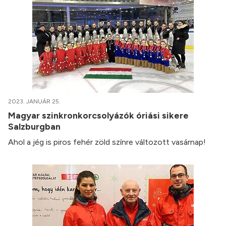
2023. JANUÁR 25.
Magyar szinkronkorcsolyázók óriási sikere
Salzburgban
Ahol a jég is piros fehér zöld színre változott vasárnap!