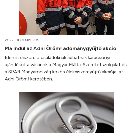
2022. DECEMBER 15.
Ma indul az Adni Öröm! adománygyűjtő akció
Idén is rászoruló családoknak adhatnak karácsonyi
ajándékot a vásárlók a Magyar Máltai Szeretetszolgálat és
a SPAR Magyarország közös élelmiszergyűjtő akciója, az
Adni Öröm! keretében.