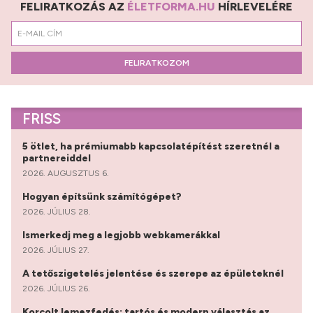
FELIRATKOZÁS AZ
ÉLETFORMA.HU
HÍRLEVELÉRE
FELIRATKOZOM
FRISS
5 ötlet, ha prémiumabb kapcsolatépítést szeretnél a
partnereiddel
2026. AUGUSZTUS 6.
Hogyan építsünk számítógépet?
2026. JÚLIUS 28.
Ismerkedj meg a legjobb webkamerákkal
2026. JÚLIUS 27.
A tetőszigetelés jelentése és szerepe az épületeknél
2026. JÚLIUS 26.
Korcolt lemezfedés: tartós és modern választás az