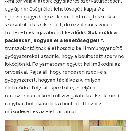
Amikor valaki átesik egy sikeres szervátültetésen,
egy új, minőségi élet lehetőségét kapja. Az
egészségügyi dolgozók mindent megtesznek a
szervátültetés sikeréért, de ezzel nincs vége a
történetnek, igazából itt kezdődik.
Sok múlik a
páciensen, hogyan él a lehetőséggel!
A
transzplantáltnak élethosszig kell immungyengítő
gyógyszereket szednie, hogy a beültetett szerv ne
lökődjön ki. Folyamatosan együtt kell működni az
orvosával. Rajta áll, hogy rendesen szedi-e a
gyógyszereit, hogyan táplálkozik, milyen
életmódot folytat, sportol-e, és eljár-e
rendszeresen a kontroll vizsgálatokra. Ezek mind
nagyban befolyásolják a beültetett szerv
működését és az élettartamát.