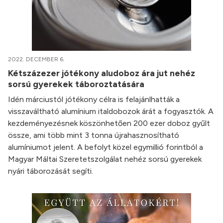
2022. DECEMBER 6.
Kétszázezer jótékony aludoboz ára jut nehéz
sorsú gyerekek táboroztatására
Idén márciustól jótékony célra is felajánlhatták a
visszaváltható alumínium italdobozok árát a fogyasztók. A
kezdeményezésnek köszönhetően 200 ezer doboz gyűlt
össze, ami több mint 3 tonna újrahasznosítható
alumíniumot jelent. A befolyt közel egymillió forintból a
Magyar Máltai Szeretetszolgálat nehéz sorsú gyerekek
nyári táborozását segíti.