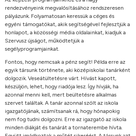
rendezvényeink megvalósításához rendszeresen
pályázunk. Folyamatosan keressük a céges és
egyéni támogatókat, akik segítségével fejlesztjük a
honlapot, a közösségi média oldalainkat, kiadjuk a
Szervusz újságot, működtetjük a
segélyprogramjainkat.
Fontos, hogy nemcsak a pénz segít! Példa erre az
egyik társunk története, aki középiskolai tanárként
dolgozik. Veseátültetésre várt. Hívást kapott,
készüljön, lehet, hogy riadója lesz. Így hívják, ha
azonnal menni kell, mert beültetésre alkalmas
szervet találtak. A tanár azonnal szólt az iskola
igazgatójának, számítsanak rá, hogy hónapokig
nem fog tudni dolgozni. Erre az igazgató az iskola
minden diákját és tanárát a tornaterembe hívta.
Együtt imádkoztak a műtét sikeréért. A társunk azt