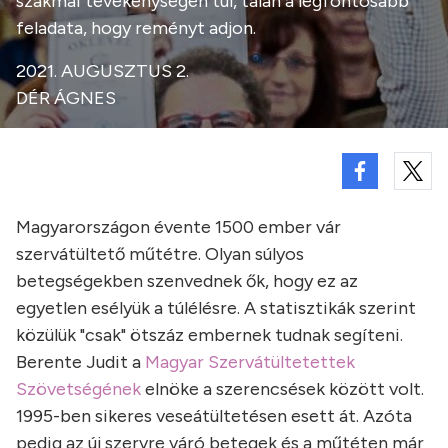
szakmai tevékenységén túl, talán a legfontosabb
feladata, hogy reményt adjon.
2021. AUGUSZTUS 2.
DÉR ÁGNES
Magyarországon évente 1500 ember vár
szervátültető műtétre. Olyan súlyos
betegségekben szenvednek ők, hogy ez az
egyetlen esélyük a túlélésre. A statisztikák szerint
közülük "csak" ötszáz embernek tudnak segíteni.
Berente Judit a
Magyar Szervátültetettek
Szövetségének
elnöke a szerencsések között volt.
1995-ben sikeres veseátültetésen esett át. Azóta
pedig az új szervre váró betegek és a műtéten már