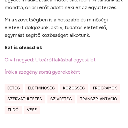
mondta, óriási erőt adott neki ez az együttérzés.
Mi a szövetségben is a hosszabb és minőségi
életéért dolgozunk, aktív, tudatos életet élő,
egymást segítő közösséget alkotunk.
Ezt is olvasd el:
Civil negyed: Utcáról lakásba! egyesület
Írók a szegény sorsú gyerekekért
BETEG
ÉLETMINŐSÉG
KÖZÖSSÉG
PROGRAMOK
SZERVÁTÜLTETÉS
SZÍVBETEG
TRANSZPLANTÁCIÓ
TÜDŐ
VESE