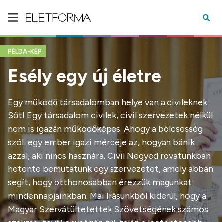
PÉLDA-KÉP
Esély egy új életre
Egy működő társadalomban helye van a civileknek.
Sőt! Egy társadalom civilek, civil szervezetek nélkül
nem is igazán működőképes. Ahogy a bölcsesség
szól: egy ember igazi mércéje az, hogyan bánik
azzal, aki nincs hasznára. Civil Negyed rovatunkban
hetente bemutatunk egy szervezetet, amely abban
segít, hogy otthonosabban érezzük magunkat
mindennapjainkban. Mai írásunkból kiderül, hogy a
Magyar Szervátültetettek Szövetségének számos