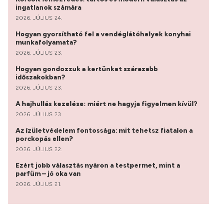
ingatlanok számára
2026. JÚLIUS 24.
Hogyan gyorsítható fel a vendéglátóhelyek konyhai
munkafolyamata?
2026. JÚLIUS 23.
Hogyan gondozzuk a kertünket szárazabb
időszakokban?
2026. JÚLIUS 23.
A hajhullás kezelése: miért ne hagyja figyelmen kívül?
2026. JÚLIUS 23.
Az ízületvédelem fontossága: mit tehetsz fiatalon a
porckopás ellen?
2026. JÚLIUS 22.
Ezért jobb választás nyáron a testpermet, mint a
parfüm – jó oka van
2026. JÚLIUS 21.