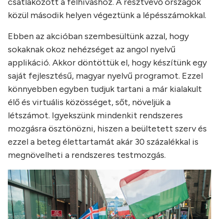
csatlakozott a felhíváshoz. A résztvevő országok
közül második helyen végeztünk a lépésszámokkal.
Ebben az akcióban szembesültünk azzal, hogy
sokaknak okoz nehézséget az angol nyelvű
applikáció. Akkor döntöttük el, hogy készítünk egy
saját fejlesztésű, magyar nyelvű programot. Ezzel
könnyebben egyben tudjuk tartani a már kialakult
élő és virtuális közösséget, sőt, növeljük a
létszámot. Igyekszünk mindenkit rendszeres
mozgásra ösztönözni, hiszen a beültetett szerv és
ezzel a beteg élettartamát akár 30 százalékkal is
megnövelheti a rendszeres testmozgás.