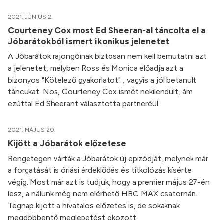
2021. JÚNIUS 2.
Courteney Cox most Ed Sheeran-al táncolta el a
Jóbarátokból ismert ikonikus jelenetet
A Jóbarátok rajongóinak biztosan nem kell bemutatni azt
a jelenetet, melyben Ross és Monica előadja azt a
bizonyos "Kötelező gyakorlatot" , vagyis a jól betanult
táncukat. Nos, Courteney Cox ismét nekilendült, ám
ezúttal Ed Sheerant választotta partneréül.
2021. MÁJUS 20.
Kijött a Jóbarátok előzetese
Rengetegen várták a Jóbarátok új epizódját, melynek már
a forgatását is óriási érdeklődés és titkolózás kísérte
végig. Most már azt is tudjuk, hogy a premier május 27-én
lesz, a nálunk még nem elérhető HBO MAX csatornán.
Tegnap kijött a hivatalos előzetes is, de sokaknak
megdöbbentő meglepetést okozott.