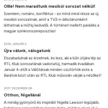
Olllé! Nem maradtunk mexikói sorozat nélkül!
Szerelem, románc, konfliktus - ez mind mind része az új
mexikói sorozatnak, amit a TV2-n délutánonként
láthatnak a műfaj kedvelői. A történet mellett parádés a
magyar szinkronszereposztás!
2018. JANUÁR 2.
Újra válunk, válogatunk
Elszabadulnak az érzelmek, és lesz, aki a bűn útjára lép az
RTL Klub sorozatának vadonatúj, harmadik évadában.
Január 4-étől a Válótársak minden csütörtök este a
Barátok közt után az RTL Klub műsorán várják a nézőket!
2017. DECEMBER 28.
Otthon, Nigellánál
A mindig gyönyörű és inspiráló Nigella Lawson legújabb,