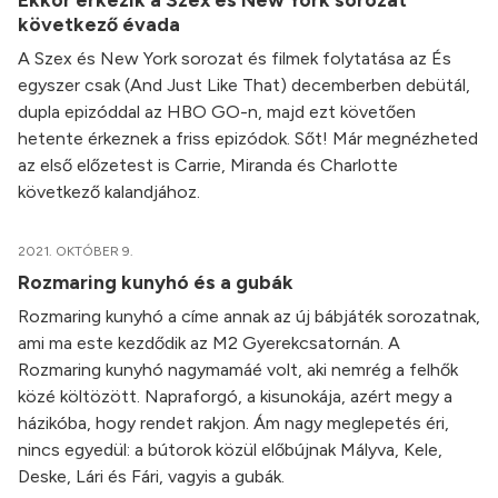
következő évada
A Szex és New York sorozat és filmek folytatása az És
egyszer csak (And Just Like That) decemberben debütál,
dupla epizóddal az HBO GO-n, majd ezt követően
hetente érkeznek a friss epizódok. Sőt! Már megnézheted
az első előzetest is Carrie, Miranda és Charlotte
következő kalandjához.
2021. OKTÓBER 9.
Rozmaring kunyhó és a gubák
Rozmaring kunyhó a címe annak az új bábjáték sorozatnak,
ami ma este kezdődik az M2 Gyerekcsatornán. A
Rozmaring kunyhó nagymamáé volt, aki nemrég a felhők
közé költözött. Napraforgó, a kisunokája, azért megy a
házikóba, hogy rendet rakjon. Ám nagy meglepetés éri,
nincs egyedül: a bútorok közül előbújnak Mályva, Kele,
Deske, Lári és Fári, vagyis a gubák.