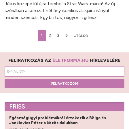
Július közepétől újra tombol a Strar Wars-mánia! Az új
szériában a sorozat néhány ikonikus alakjaira irányul
minden szempár. Egy biztos, nagyon izgi lesz!
1
2
3
UTOLSÓ
FELIRATKOZÁS AZ
ÉLETFORMA.HU
HÍRLEVELÉRE
FELIRATKOZOM
FRISS
Egészségügyi problémákról értekezik a Bëlga és
Janklovics Péter a közös dalukban
2026. AUGUSZTUS 8.