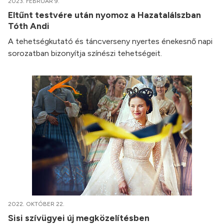
2023. FEBRUÁR 9.
Eltűnt testvére után nyomoz a Hazatalálszban
Tóth Andi
A tehetségkutató és táncverseny nyertes énekesnő napi
sorozatban bizonyítja színészi tehetségeit.
2022. OKTÓBER 22.
Sisi szívügyei új megközelítésben