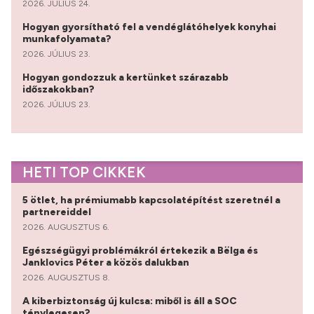
2026. JÚLIUS 24.
Hogyan gyorsítható fel a vendéglátóhelyek konyhai
munkafolyamata?
2026. JÚLIUS 23.
Hogyan gondozzuk a kertünket szárazabb
időszakokban?
2026. JÚLIUS 23.
HETI TOP CIKKEK
5 ötlet, ha prémiumabb kapcsolatépítést szeretnél a
partnereiddel
2026. AUGUSZTUS 6.
Egészségügyi problémákról értekezik a Bëlga és
Janklovics Péter a közös dalukban
2026. AUGUSZTUS 8.
A kiberbiztonság új kulcsa: miből is áll a SOC
ténylegesen?