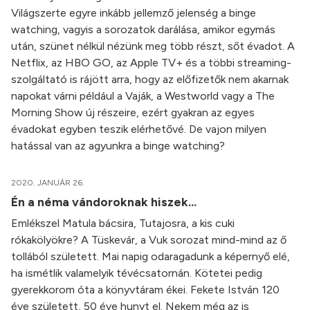
Világszerte egyre inkább jellemző jelenség a binge
watching, vagyis a sorozatok darálása, amikor egymás
után, szünet nélkül nézünk meg több részt, sőt évadot. A
Netflix, az HBO GO, az Apple TV+ és a többi streaming-
szolgáltató is rájött arra, hogy az előfizetők nem akarnak
napokat várni például a Vaják, a Westworld vagy a The
Morning Show új részeire, ezért gyakran az egyes
évadokat egyben teszik elérhetővé. De vajon milyen
hatással van az agyunkra a binge watching?
2020. JANUÁR 26.
Én a néma vándoroknak hiszek…
Emlékszel Matula bácsira, Tutajosra, a kis cuki
rókakölyökre? A Tüskevár, a Vuk sorozat mind-mind az ő
tollából született. Mai napig odaragadunk a képernyő elé,
ha ismétlik valamelyik tévécsatornán. Kötetei pedig
gyerekkorom óta a könyvtáram ékei. Fekete István 120
éve született, 50 éve hunyt el. Nekem még az is