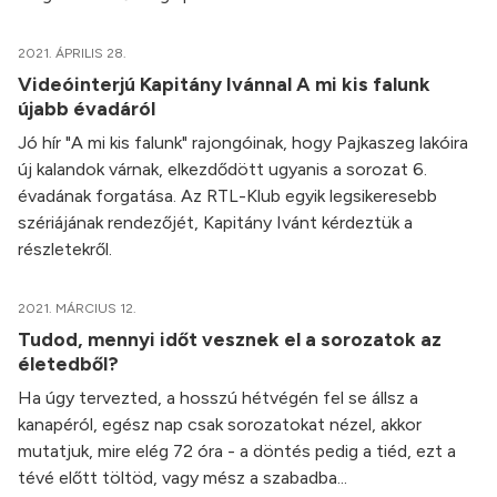
2021. ÁPRILIS 28.
Videóinterjú Kapitány Ivánnal A mi kis falunk
újabb évadáról
Jó hír "A mi kis falunk" rajongóinak, hogy Pajkaszeg lakóira
új kalandok várnak, elkezdődött ugyanis a sorozat 6.
évadának forgatása. Az RTL-Klub egyik legsikeresebb
szériájának rendezőjét, Kapitány Ivánt kérdeztük a
részletekről.
2021. MÁRCIUS 12.
Tudod, mennyi időt vesznek el a sorozatok az
életedből?
Ha úgy tervezted, a hosszú hétvégén fel se állsz a
kanapéról, egész nap csak sorozatokat nézel, akkor
mutatjuk, mire elég 72 óra - a döntés pedig a tiéd, ezt a
tévé előtt töltöd, vagy mész a szabadba...