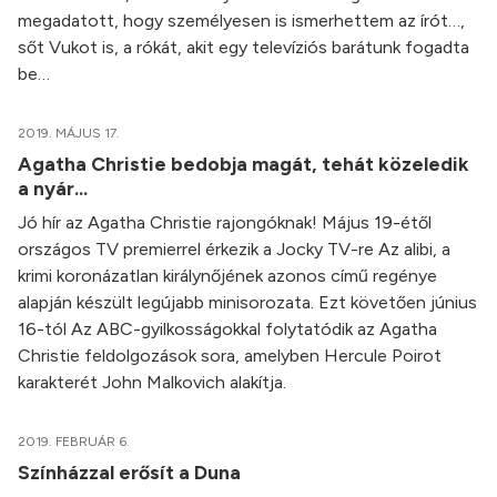
megadatott, hogy személyesen is ismerhettem az írót…,
sőt Vukot is, a rókát, akit egy televíziós barátunk fogadta
be…
2019. MÁJUS 17.
Agatha Christie bedobja magát, tehát közeledik
a nyár...
Jó hír az Agatha Christie rajongóknak! Május 19-étől
országos TV premierrel érkezik a Jocky TV-re Az alibi, a
krimi koronázatlan királynőjének azonos című regénye
alapján készült legújabb minisorozata. Ezt követően június
16-tól Az ABC-gyilkosságokkal folytatódik az Agatha
Christie feldolgozások sora, amelyben Hercule Poirot
karakterét John Malkovich alakítja.
2019. FEBRUÁR 6.
Színházzal erősít a Duna