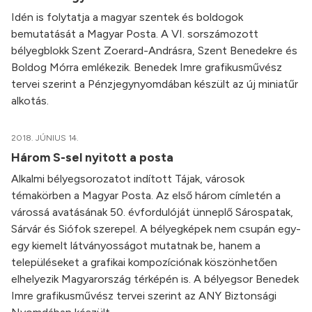
Idén is folytatja a magyar szentek és boldogok
bemutatását a Magyar Posta. A VI. sorszámozott
bélyegblokk Szent Zoerard-Andrásra, Szent Benedekre és
Boldog Mórra emlékezik. Benedek Imre grafikusművész
tervei szerint a Pénzjegynyomdában készült az új miniatűr
alkotás.
2018. JÚNIUS 14.
Három S-sel nyitott a posta
Alkalmi bélyegsorozatot indított Tájak, városok
témakörben a Magyar Posta. Az első három címletén a
várossá avatásának 50. évfordulóját ünneplő Sárospatak,
Sárvár és Siófok szerepel. A bélyegképek nem csupán egy-
egy kiemelt látványosságot mutatnak be, hanem a
településeket a grafikai kompozíciónak köszönhetően
elhelyezik Magyarország térképén is. A bélyegsor Benedek
Imre grafikusművész tervei szerint az ANY Biztonsági