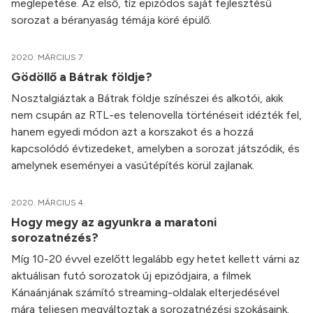
meglepetése. Az első, tíz epizódos saját fejlesztésű
sorozat a béranyaság témája köré épülő.
2020. MÁRCIUS 7.
Gödöllő a Bátrak földje?
Nosztalgiáztak a Bátrak földje színészei és alkotói, akik
nem csupán az RTL-es telenovella történéseit idézték fel,
hanem egyedi módon azt a korszakot és a hozzá
kapcsolódó évtizedeket, amelyben a sorozat játszódik, és
amelynek eseményei a vasútépítés körül zajlanak.
2020. MÁRCIUS 4.
Hogy megy az agyunkra a maratoni
sorozatnézés?
Míg 10-20 évvel ezelőtt legalább egy hetet kellett várni az
aktuálisan futó sorozatok új epizódjaira, a filmek
Kánaánjának számító streaming-oldalak elterjedésével
mára teljesen megváltoztak a sorozatnézési szokásaink.