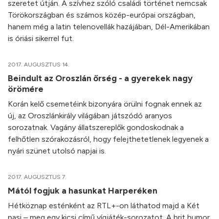
szeretet útján. A szívhez szóló családi történet nemcsak
Törökországban és számos közép-európai országban,
hanem még a latin telenovellák hazájában, Dél-Amerikában
is óriási sikerrel fut.
2017. AUGUSZTUS 14.
Beindult az Oroszlán őrség - a gyerekek nagy
örömére
Korán kelő csemetéink bizonyára örülni fognak ennek az
új, az Oroszlánkirály világában játszódó aranyos
sorozatnak. Vagány állatszereplők gondoskodnak a
felhőtlen szórakozásról, hogy felejthetetlenek legyenek a
nyári szünet utolsó napjai is.
2017. AUGUSZTUS 7.
Mától fogjuk a hasunkat Harperéken
Hétköznap esténként az RTL+-on láthatod majd a Két
pasi – meg egy kicsi című vígjáték-sorozatot. A brit humor