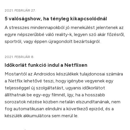
2021. FEBRUÁR 27.
5 valóságshow, ha tényleg kikapcsolódnál
A stresszes mindennapokból jó menekülést jelentenek az
egyre népszerűbbé váló reality-k, legyen szó akár főzésről,
sportról, vagy éppen újragondolt bezártságról.
2021. FEBRUÁR 8.
Időkorlát funkció indul a Netflixen
Mostantól az Androidos készülékek tulajdonosai számára
a Netflix lehetővé teszi, hogy igénybe vegyenek egy
teljességgel új szolgáltatást, ugyanis időkorlátot
állíthatnak be egy-egy filmnél, így, ha a hosszabb
sorozatok nézése közben netalán elszundítanának, nem
fog automatikusan elindulni a következő epizód, és a
készülék akkumulátora sem merül le.