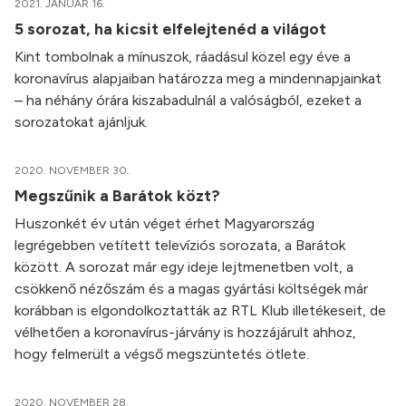
2021. JANUÁR 16.
5 sorozat, ha kicsit elfelejtenéd a világot
Kint tombolnak a mínuszok, ráadásul közel egy éve a
koronavírus alapjaiban határozza meg a mindennapjainkat
– ha néhány órára kiszabadulnál a valóságból, ezeket a
sorozatokat ajánljuk.
2020. NOVEMBER 30.
Megszűnik a Barátok közt?
Huszonkét év után véget érhet Magyarország
legrégebben vetített televíziós sorozata, a Barátok
között. A sorozat már egy ideje lejtmenetben volt, a
csökkenő nézőszám és a magas gyártási költségek már
korábban is elgondolkoztatták az RTL Klub illetékeseit, de
vélhetően a koronavírus-járvány is hozzájárult ahhoz,
hogy felmerült a végső megszüntetés ötlete.
2020. NOVEMBER 28.