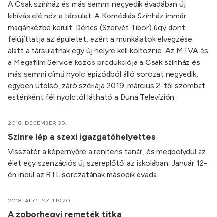
A Csak színház és más semmi negyedik évadában új
kihívás elé néz a társulat. A Komédiás Színház immár
magánkézbe került. Dénes (Szervét Tibor) úgy dönt,
felújíttatja az épületet, ezért a munkálatok elvégzése
alatt a társulatnak egy új helyre kell költöznie. Az MTVA és
a Megafilm Service közös produkciója a Csak színház és
más semmi című nyolc epizódból álló sorozat negyedik,
egyben utolsó, záró szériája 2019. március 2-től szombat
esténként fél nyolctól látható a Duna Televízión.
2018. DECEMBER 30.
Színre lép a szexi igazgatóhelyettes
Visszatér a képernyőre a renitens tanár, és megbolydul az
élet egy szenzációs új szereplőtől az iskolában. Január 12-
én indul az RTL sorozatának második évada.
2018. AUGUSZTUS 20.
A zoborhegyi remeték titka