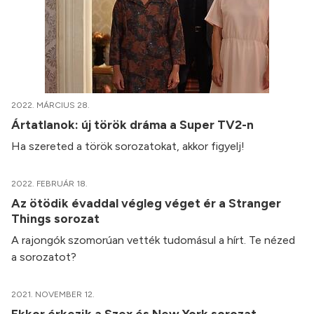
2022. MÁRCIUS 28.
Ártatlanok: új török dráma a Super TV2-n
Ha szereted a török sorozatokat, akkor figyelj!
2022. FEBRUÁR 18.
Az ötödik évaddal végleg véget ér a Stranger
Things sorozat
A rajongók szomorúan vették tudomásul a hírt. Te nézed
a sorozatot?
2021. NOVEMBER 12.
Ekkor érkezik a Szex és New York sorozat