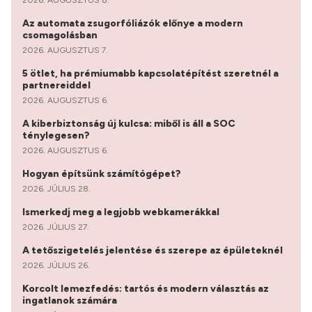
Az automata zsugorfóliázók előnye a modern
csomagolásban
2026. AUGUSZTUS 7.
5 ötlet, ha prémiumabb kapcsolatépítést szeretnél a
partnereiddel
2026. AUGUSZTUS 6.
A kiberbiztonság új kulcsa: miből is áll a SOC
ténylegesen?
2026. AUGUSZTUS 6.
Hogyan építsünk számítógépet?
2026. JÚLIUS 28.
Ismerkedj meg a legjobb webkamerákkal
2026. JÚLIUS 27.
A tetőszigetelés jelentése és szerepe az épületeknél
2026. JÚLIUS 26.
Korcolt lemezfedés: tartós és modern választás az
ingatlanok számára