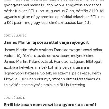
gyöngyszemei mellett újabb ikonikus vígjáték-sorozatot
nézhetünk az RTL+-on. Augusztus 7-én, hétfőn 21:10-től
ugyanis rögtön négy premier-epizóddal érkezik az RTL+-ra
a Két pasi – meg egy kicsi című szituációs komédia.
2017. JÚLIUS 20.
James Martin új sorozattal várja rajongóit
James Martin tévés szakács Franciaországot veszi célba
vadonatúj főzős-utazós sorozatában, melynek címe:
James Martin: Kalandozások Franciaországban. Ellátogat
azokra a helyekre, melyek kulináris pályafutására a
legnagyobb hatással voltak, és szakmai példaképe, Keith
Floyd, a 2009-ben elhunyt, szintén brit sztárszakács és
televíziós személyiség emléke előtt is tiszteleg.
2017. JÚLIUS 12.
Erről biztosan nem veszi le a gyerek a szemét