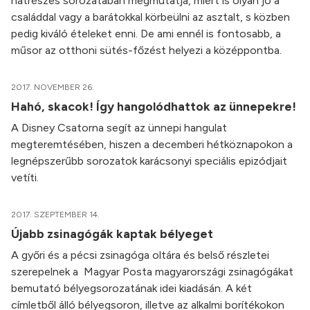
hatrészes sorozatában megmutatja, miért is olyan jó a
családdal vagy a barátokkal körbeülni az asztalt, s közben
pedig kiváló ételeket enni. De ami ennél is fontosabb, a
műsor az otthoni sütés-főzést helyezi a középpontba.
2017. NOVEMBER 26.
Hahó, skacok! Így hangolódhattok az ünnepekre!
A Disney Csatorna segít az ünnepi hangulat
megteremtésében, hiszen a decemberi hétköznapokon a
legnépszerűbb sorozatok karácsonyi speciális epizódjait
vetíti.
2017. SZEPTEMBER 14.
Újabb zsinagógák kaptak bélyeget
A győri és a pécsi zsinagóga oltára és belső részletei
szerepelnek a Magyar Posta magyarországi zsinagógákat
bemutató bélyegsorozatának idei kiadásán. A két
címletből álló bélyegsoron, illetve az alkalmi borítékokon