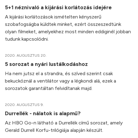
5+1 néznivaló a kijárási korlátozás idejére
A kijárási korlátozások ismételten kényszerű
szobafogságba küldtek minket, ezért összeszedtünk
olyan filmeket, amelyekhez most minden eddiginél jobban
tudunk kapcsolódni.
2020. AUGUSZTUS 20.
5 sorozat a nyári lustálkodáshoz
Ha nem jutsz el a strandra, és szíved szerint csak
bekuckóznál a ventilátor vagy a légkondi alá, ezek a
sorozatok garantáltan felvidítanak majd.
2020. AUGUSZTUS 9.
Durrellék - nálatok is alapmű?
Az HBO Go-n látható a Durrellék című sorozat, amely
Gerald Durrell Korfu-trilógiája alapján készült.