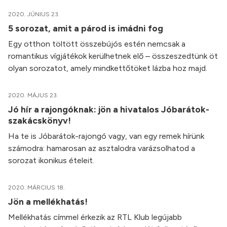
2020. JÚNIUS 23.
5 sorozat, amit a párod is imádni fog
Egy otthon töltött összebújós estén nemcsak a
romantikus vígjátékok kerülhetnek elő – összeszedtünk öt
olyan sorozatot, amely mindkettőtöket lázba hoz majd.
2020. MÁJUS 23.
Jó hír a rajongóknak: jön a hivatalos Jóbarátok-
szakácskönyv!
Ha te is Jóbarátok-rajongó vagy, van egy remek hírünk
számodra: hamarosan az asztalodra varázsolhatod a
sorozat ikonikus ételeit.
2020. MÁRCIUS 18.
Jön a mellékhatás!
Mellékhatás címmel érkezik az RTL Klub legújabb