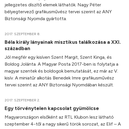
jellegzetes díszítő elemek láthatók. Nagy Péter
bélyegtervező grafikusművész tervei szerint az ANY
Biztonsági Nyomda gyártotta.
2017. SZEPTEMBER 8.
Béla király lányainak misztikus találkozása a XXI.
században
Jól megfér egy kisíven Szent Margit, Szent Kinga, és
Boldog Jolánta. A Magyar Posta 2017-ben is folytatja a
magyar szentek és boldogok bemutatását, ez már az V.
kisív. A miniatűr alkotás Benedek Imre grafikusművész
tervei szerint az ANY Biztonsági Nyomdában készült.
2017. SZEPTEMBER 2.
Egy törvénytelen kapcsolat gyümölcse
Magyarországon elsőként az RTL Klubon lesz látható
szeptember 4-től a nagy sikerű török sorozat, az Elif – A