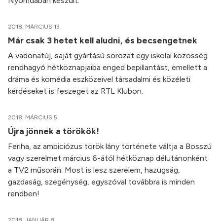
Nyomdában készült.
2018. MÁRCIUS 13.
Már csak 3 hetet kell aludni, és becsengetnek
A vadonatúj, saját gyártású sorozat egy iskolai közösség
rendhagyó hétköznapjaiba enged bepillantást, emellett a
dráma és komédia eszközeivel társadalmi és közéleti
kérdéseket is feszeget az RTL Klubon.
2018. MÁRCIUS 5.
Újra jönnek a törökök!
Feriha, az ambiciózus török lány története váltja a Bosszú
vagy szerelmet március 6-ától hétköznap délutánonként
a TV2 műsorán. Most is lesz szerelem, hazugság,
gazdaság, szegénység, egyszóval továbbra is minden
rendben!
2018. JANUÁR 8.