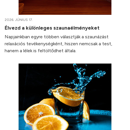
2026. JÚNIUS 17.
Élvezd a különleges szaunaélményeket
Napjainkban egyre többen választják a szaunázást
relaxációs tevékenységként, hiszen nemcsak a test,
hanem a lélek is feltöltődhet általa.