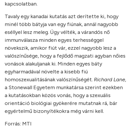
kapcsolatban.
Tavaly egy kanadai kutatás azt derítette ki, hogy
minél több bátyja van egy fiúnak, annál nagyobb
eséllyel lesz meleg. Úgy vélték, a várandós nő
immunválasza minden egyes terhességgel
növekszik, amikor fiút vár, ezzel nagyobb lesz a
valószínűsége, hogy a fejlődő magzati agyban nőies
vonások alakuljanak ki. Minden egyes báty
egyharmadával növelte a kisebb fiú
homoszexualitásának valószínűségét.
Richard Lane,
a Stonewall Egyetem munkatársa szerint ezekben
a kutatásokban közös vonás, hogy a szexuális
orientáció biológiai gyökerére mutatnak rá, bár
egyértelmű bizonyítékokra még várni kell.
Forrás: MTI