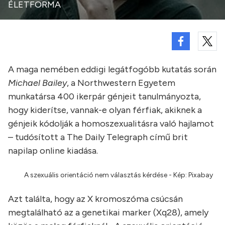
ÉLETFORMA
A maga nemében eddigi legátfogóbb kutatás során
Michael Bailey
, a Northwestern Egyetem
munkatársa 400 ikerpár génjeit tanulmányozta,
hogy kiderítse, vannak-e olyan férfiak, akiknek a
génjeik kódolják a homoszexualitásra való hajlamot
– tudósított a The Daily Telegraph című brit
napilap online kiadása.
A szexuális orientáció nem választás kérdése - Kép: Pixabay
Azt találta, hogy az X kromoszóma csúcsán
megtalálható az a genetikai marker (Xq28), amely