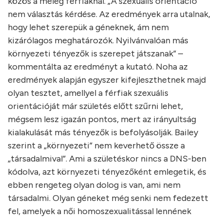
közös a meleg férfiaknál. „A szexuális orientáció
nem választás kérdése. Az eredmények arra utalnak,
hogy lehet szerepük a géneknek, ám nem
kizárólagos meghatározók. Nyilvánvalóan más
környezeti tényezők is szerepet játszanak” –
kommentálta az eredményt a kutató. Noha az
eredmények alapján egyszer kifejleszthetnek majd
olyan tesztet, amellyel a férfiak szexuális
orientációját már születés előtt szűrni lehet,
mégsem lesz igazán pontos, mert az irányultság
kialakulását más tényezők is befolyásolják. Bailey
szerint a „környezeti” nem keverhető össze a
„társadalmival”. Ami a születéskor nincs a DNS-ben
kódolva, azt környezeti tényezőként emlegetik, és
ebben rengeteg olyan dolog is van, ami nem
társadalmi. Olyan géneket még senki nem fedezett
fel, amelyek a női homoszexualitással lennének