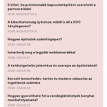
5 ötlet, ha prémiumabb kapcsolatépítést szeretnél a
partnereiddel
2026. AUGUSZTUS 6.
A kiberbiztonság új kulcsa: miből is áll a SOC
ténylegesen?
2026. AUGUSZTUS 6.
Hogyan építsünk számítógépet?
2026. JÚLIUS 28.
Ismerkedj meg a legjobb webkamerákkal
2026. JÚLIUS 27.
A tetőszigetelés jelentése és szerepe az épületeknél
2026. JÚLIUS 26.
Korcolt lemezfedés: tartós és modern választás az
ingatlanok számára
2026. JÚLIUS 24.
Hogyan gyorsítható fel a vendéglátóhelyek konyhai
munkafolyamata?
2026. JÚLIUS 23.