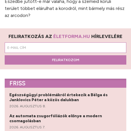
Eszedbe jutott-e már valaha, hogy a szemeid körüli
terület többet elárulhat a korodról, mint bármely más rész
az arcodon?
FELIRATKOZÁS AZ
ÉLETFORMA.HU
HÍRLEVELÉRE
FELIRATKOZOM
FRISS
Egészségügyi problémákról értekezik a Bëlga és
Janklovics Péter a közös dalukban
2026. AUGUSZTUS 8.
Az automata zsugorfóliázók előnye a modern
csomagolásban
2026. AUGUSZTUS 7.