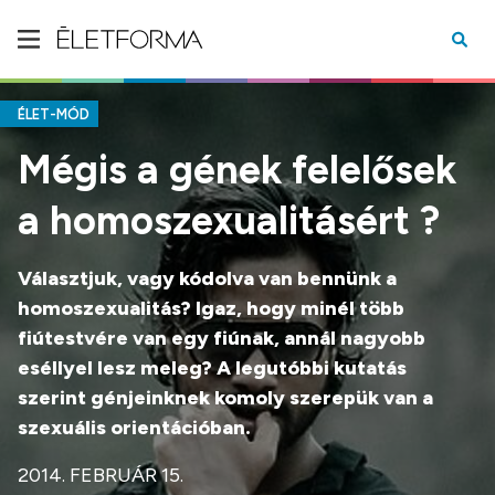
ÉLET-MÓD
Mégis a gének felelősek
a homoszexualitásért ?
Választjuk, vagy kódolva van bennünk a
homoszexualitás? Igaz, hogy minél több
fiútestvére van egy fiúnak, annál nagyobb
eséllyel lesz meleg? A legutóbbi kutatás
szerint génjeinknek komoly szerepük van a
szexuális orientációban.
2014. FEBRUÁR 15.