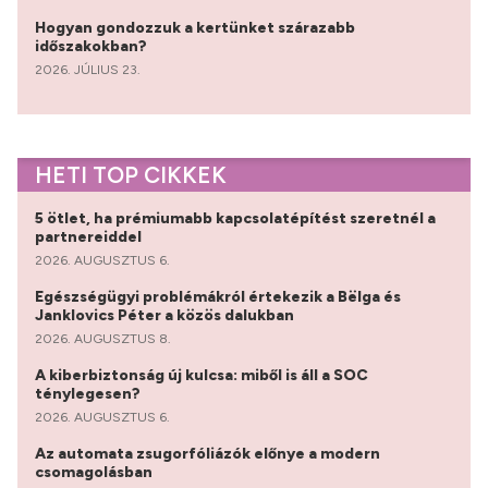
Hogyan gondozzuk a kertünket szárazabb
időszakokban?
2026. JÚLIUS 23.
HETI TOP CIKKEK
5 ötlet, ha prémiumabb kapcsolatépítést szeretnél a
partnereiddel
2026. AUGUSZTUS 6.
Egészségügyi problémákról értekezik a Bëlga és
Janklovics Péter a közös dalukban
2026. AUGUSZTUS 8.
A kiberbiztonság új kulcsa: miből is áll a SOC
ténylegesen?
2026. AUGUSZTUS 6.
Az automata zsugorfóliázók előnye a modern
csomagolásban