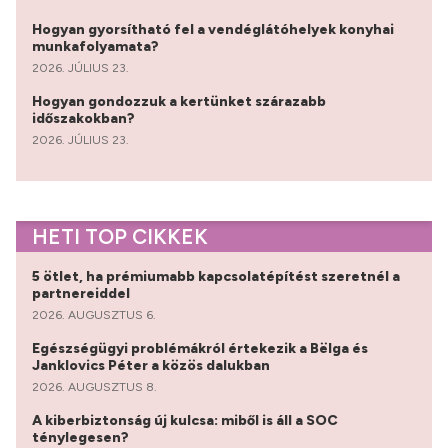
Hogyan gyorsítható fel a vendéglátóhelyek konyhai
munkafolyamata?
2026. JÚLIUS 23.
Hogyan gondozzuk a kertünket szárazabb
időszakokban?
2026. JÚLIUS 23.
HETI TOP CIKKEK
5 ötlet, ha prémiumabb kapcsolatépítést szeretnél a
partnereiddel
2026. AUGUSZTUS 6.
Egészségügyi problémákról értekezik a Bëlga és
Janklovics Péter a közös dalukban
2026. AUGUSZTUS 8.
A kiberbiztonság új kulcsa: miből is áll a SOC
ténylegesen?