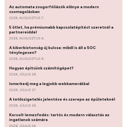
Az automata zsugorfóliázók előnye a modern
csomagolásban
2026. AUGUSZTUS 7.
5 ötlet, ha prémiumabb kapcsolatépítést szeretnél a
partnereiddel
2026. AUGUSZTUS 6.
A kiberbiztonság új kulcsa: miből is áll a SOC
ténylegesen?
2026. AUGUSZTUS 6.
Hogyan építsünk számítógépet?
2026. JÚLIUS 28.
Ismerkedj meg a legjobb webkamerákkal
2026. JÚLIUS 27.
A tetőszigetelés jelentése és szerepe az épületeknél
2026. JÚLIUS 26.
Korcolt lemezfedés: tartós és modern választás az
ingatlanok számára
2026. JÚLIUS 24.