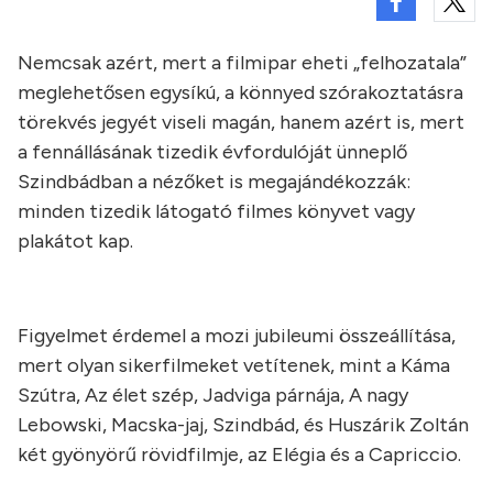
Nemcsak azért, mert a filmipar eheti „felhozatala”
meglehetősen egysíkú, a könnyed szórakoztatásra
törekvés jegyét viseli magán, hanem azért is, mert
a fennállásának tizedik évfordulóját ünneplő
Szindbádban a nézőket is megajándékozzák:
minden tizedik látogató filmes könyvet vagy
plakátot kap.
Figyelmet érdemel a mozi jubileumi összeállítása,
mert olyan sikerfilmeket vetítenek, mint a Káma
Szútra, Az élet szép, Jadviga párnája, A nagy
Lebowski, Macska-jaj, Szindbád, és Huszárik Zoltán
két gyönyörű rövidfilmje, az Elégia és a Capriccio.