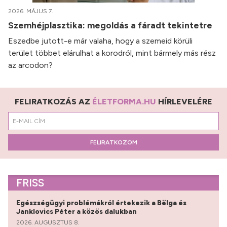
2026. MÁJUS 7.
Szemhéjplasztika: megoldás a fáradt tekintetre
Eszedbe jutott-e már valaha, hogy a szemeid körüli
terület többet elárulhat a korodról, mint bármely más rész
az arcodon?
FELIRATKOZÁS AZ
ÉLETFORMA.HU
HÍRLEVELÉRE
FELIRATKOZOM
FRISS
Egészségügyi problémákról értekezik a Bëlga és
Janklovics Péter a közös dalukban
2026. AUGUSZTUS 8.