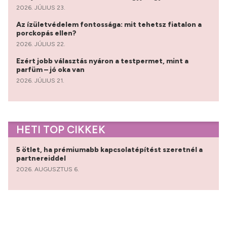
2026. JÚLIUS 23.
Az ízületvédelem fontossága: mit tehetsz fiatalon a
porckopás ellen?
2026. JÚLIUS 22.
Ezért jobb választás nyáron a testpermet, mint a
parfüm – jó oka van
2026. JÚLIUS 21.
HETI TOP CIKKEK
5 ötlet, ha prémiumabb kapcsolatépítést szeretnél a
partnereiddel
2026. AUGUSZTUS 6.