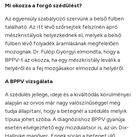
Mi okozza a forgó szédülést?
Az egyensúly szabályozó szervünk a belső fülben
található. Az itt lévő szőrsejtek felszínén apró
mészkristályok helyezkednek el, melyek a belső
fülben lévő folyadék áramlásának megfelelően
mozognak. Dr. Fülöp Györgyi elmondta, hogy a
BPPV-t az okozza, ha egy mészkristály leválik a
helyéről és a fej mozgásakor elmozdul a helyéről.
A BPPV vizsgálata
A szédülés jellege, ideje és a kiváltódás körülményei
alapján az orvos már nagy valószínűséggel meg
tudja állapítani, hogy a betegnél a szédülés melyik
típusa jöhet szóba. A diagnózishoz BPPV gyanúja
esetén elvégezhető egy mozdulatsor is, az ún. Dix-
Hallpike manőver
.
Ennek során a beteget ülő