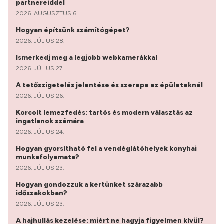
partnereiddel
2026. AUGUSZTUS 6.
Hogyan építsünk számítógépet?
2026. JÚLIUS 28.
Ismerkedj meg a legjobb webkamerákkal
2026. JÚLIUS 27.
A tetőszigetelés jelentése és szerepe az épületeknél
2026. JÚLIUS 26.
Korcolt lemezfedés: tartós és modern választás az
ingatlanok számára
2026. JÚLIUS 24.
Hogyan gyorsítható fel a vendéglátóhelyek konyhai
munkafolyamata?
2026. JÚLIUS 23.
Hogyan gondozzuk a kertünket szárazabb
időszakokban?
2026. JÚLIUS 23.
A hajhullás kezelése: miért ne hagyja figyelmen kívül?