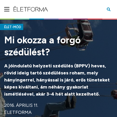
ÉLET-MÓD
Mi okozza a forgó
szédülést?
A jóindulatú helyzeti szédülés (BPPV) heves,
rövid ideig tartó szédüléses roham, mely
hányingerrel, hányással is járó, erős tüneteket
képes kiváltani, ám néhány gyakorlat
ismétlésével, akár 3-4 hét alatt kezelhető.
2016. ÁPRILIS 11.
ÉLETFORMA