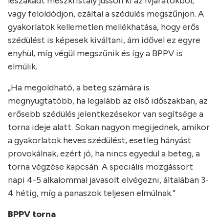
leszakadt mészkristály jusson ki az ívjáratokból,
vagy feloldódjon, ezáltal a szédülés megszűnjön. A
gyakorlatok kellemetlen mellékhatása, hogy erős
szédülést is képesek kiváltani, ám idővel ez egyre
enyhül, míg végül megszűnik és így a BPPV is
elmúlik.
„Ha megoldható, a beteg számára is
megnyugtatóbb, ha legalább az első időszakban, az
erősebb szédülés jelentkezésekor van segítsége a
torna ideje alatt. Sokan nagyon megijednek, amikor
a gyakorlatok heves szédülést, esetleg hányást
provokálnak, ezért jó, ha nincs egyedül a beteg, a
torna végzése kapcsán. A speciális mozgássort
napi 4-5 alkalommal javasolt elvégezni, általában 3-
4 hétig, míg a panaszok teljesen elmúlnak.”
BPPV torna