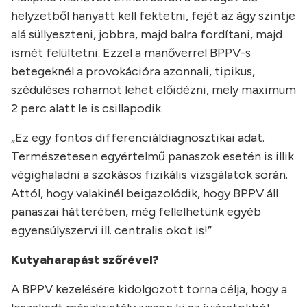
helyzetből hanyatt kell fektetni, fejét az ágy szintje
alá süllyeszteni, jobbra, majd balra fordítani, majd
ismét felültetni. Ezzel a manőverrel BPPV-s
betegeknél a provokációra azonnali, tipikus,
szédüléses rohamot lehet előidézni, mely maximum
2 perc alatt le is csillapodik.
„Ez egy fontos differenciáldiagnosztikai adat.
Természetesen egyértelmű panaszok esetén is illik
végighaladni a szokásos fizikális vizsgálatok során.
Attól, hogy valakinél beigazolódik, hogy BPPV áll
panaszai hátterében, még fellelhetünk egyéb
egyensúlyszervi ill. centralis okot is!”
Kutyaharapást szőrével?
A BPPV kezelésére kidolgozott torna célja, hogy a