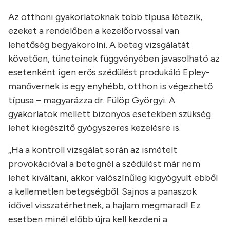
Az otthoni gyakorlatoknak több típusa létezik,
ezeket a rendelőben a kezelőorvossal van
lehetőség begyakorolni. A beteg vizsgálatát
követően, tüneteinek függvényében javasolható az
esetenként igen erős szédülést produkáló Epley-
manővernek is egy enyhébb, otthon is végezhető
típusa – magyarázza dr. Fülöp Györgyi. A
gyakorlatok mellett bizonyos esetekben szükség
lehet kiegészítő gyógyszeres kezelésre is.
„Ha a kontroll vizsgálat során az ismételt
provokációval a betegnél a szédülést már nem
lehet kiváltani, akkor valószínűleg kigyógyult ebből
a kellemetlen betegségből. Sajnos a panaszok
idővel visszatérhetnek, a hajlam megmarad! Ez
esetben minél előbb újra kell kezdeni a