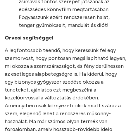
zsírsavak fontos szerepet játszanak az
egészséges könnyfilm megtartásában.
Fogyasszunk ezért rendszeresen halat,
tenger gyümölcseit, mandulát és diót!
Orvosi segítséggel
A legfontosabb teendő, hogy keressünk fel egy
szemorvost, hogy pontosan megállapítható legyen,
mi okozza a szemszárazságot, és fény derülhessen
az esetleges alapbetegségre is. Ha kiderül, hogy
egy bizonyos gyógyszer szedése okozza a
tüneteket, ajánlatos ezt megbeszélni a
kezelőorvossal a változtatás érdekében.
Amennyiben csak környezeti okok miatt száraz a
szem, elegendő lehet a rendszeres műkönny-
használat. Ma már számos olyan termék van
forgalomban, amely hosszabb-rövidebb ideig