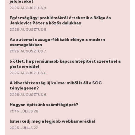
jelöléseket
2026. AUGUSZTUS 9.
Egészségügyi problémákról értekezik a Bëlga és
Janklovics Péter a közös dalukban
2026. AUGUSZTUS 8.
Az automata zsugorfóliázók előnye a modern
csomagolásban
2026. AUGUSZTUS 7.
5 ötlet, ha prémiumabb kapcsolatépítést szeretnél a
partnereiddel
2026. AUGUSZTUS 6.
A kiberbiztonság új kulcsa: miből is áll a SOC
ténylegesen?
2026. AUGUSZTUS 6.
Hogyan építsünk számítógépet?
2026. JÚLIUS 28.
Ismerkedj meg a legjobb webkamerákkal
2026. JÚLIUS 27.