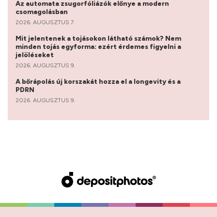
Az automata zsugorfóliázók előnye a modern
csomagolásban
2026. AUGUSZTUS 7.
Mit jelentenek a tojásokon látható számok? Nem
minden tojás egyforma: ezért érdemes figyelni a
jelöléseket
2026. AUGUSZTUS 9.
A bőrápolás új korszakát hozza el a longevity és a
PDRN
2026. AUGUSZTUS 9.