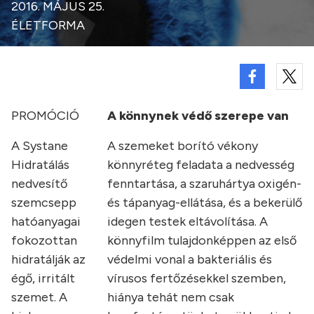
2016. MÁJUS 25.
ÉLETFORMA
PROMÓCIÓ
A könnynek védő szerepe van
A Systane
A szemeket borító vékony
Hidratálás
könnyréteg feladata a nedvesség
nedvesítő
fenntartása, a szaruhártya oxigén-
szemcsepp
és tápanyag-ellátása, és a bekerülő
hatóanyagai
idegen testek eltávolítása. A
fokozottan
könnyfilm tulajdonképpen az első
hidratálják az
védelmi vonal a bakteriális és
égő, irritált
vírusos fertőzésekkel szemben,
szemet. A
hiánya tehát nem csak