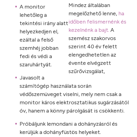
Mindez általában
A monitor
megelőzhető lenne,
ha
lehetőleg a
időben felismernénk és
tekintési irány alatt
kezelnénk a bajt.
A
helyezkedjen el,
szemész szakorvos
ezáltal a felső
szerint 40 év felett
szemhéj jobban
elengedhetetlen az
fedi és védi a
évente elvégzett
szaruhártyát.
szűrővizsgálat,
Javasolt a
számítógép használata során
védőszemüveget viselni, mely nem csak a
monitor káros elektrosztatikus sugárzásától
óv, hanem a könny párolgását is csökkenti.
Próbáljunk lemondani a dohányzásról és
kerüljük a dohányfüstös helyeket.