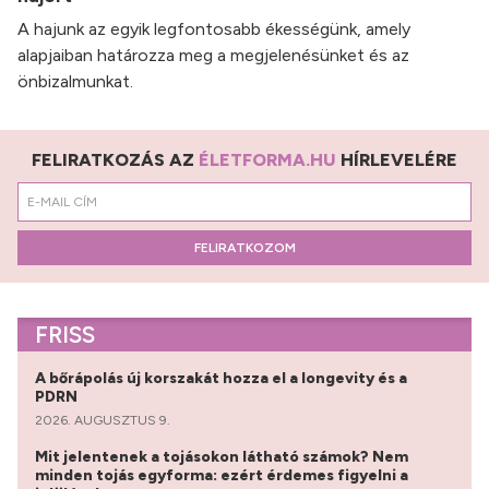
A hajunk az egyik legfontosabb ékességünk, amely
alapjaiban határozza meg a megjelenésünket és az
önbizalmunkat.
FELIRATKOZÁS AZ
ÉLETFORMA.HU
HÍRLEVELÉRE
FELIRATKOZOM
FRISS
A bőrápolás új korszakát hozza el a longevity és a
PDRN
2026. AUGUSZTUS 9.
Mit jelentenek a tojásokon látható számok? Nem
minden tojás egyforma: ezért érdemes figyelni a