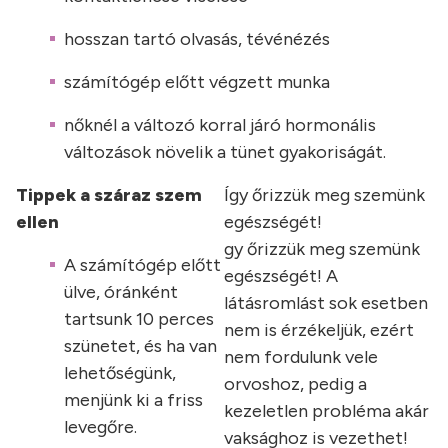
hosszan tartó olvasás, tévénézés
számítógép előtt végzett munka
nőknél a változó korral járó hormonális
változások növelik a tünet gyakoriságát.
Tippek a száraz szem
Így őrizzük meg szemünk
ellen
egészségét!
gy őrizzük meg szemünk
A számítógép előtt
egészségét! A
ülve, óránként
látásromlást sok esetben
tartsunk 10 perces
nem is érzékeljük, ezért
szünetet, és ha van
nem fordulunk vele
lehetőségünk,
orvoshoz, pedig a
menjünk ki a friss
kezeletlen probléma akár
levegőre.
vaksághoz is vezethet!