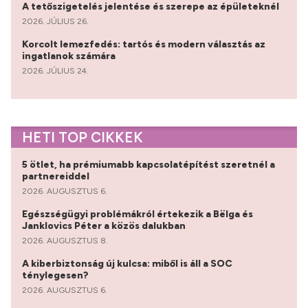
A tetőszigetelés jelentése és szerepe az épületeknél
2026. JÚLIUS 26.
Korcolt lemezfedés: tartós és modern választás az
ingatlanok számára
2026. JÚLIUS 24.
HETI TOP CIKKEK
5 ötlet, ha prémiumabb kapcsolatépítést szeretnél a
partnereiddel
2026. AUGUSZTUS 6.
Egészségügyi problémákról értekezik a Bëlga és
Janklovics Péter a közös dalukban
2026. AUGUSZTUS 8.
A kiberbiztonság új kulcsa: miből is áll a SOC
ténylegesen?
2026. AUGUSZTUS 6.