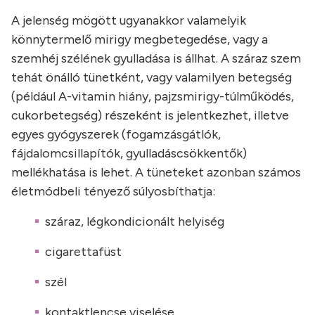
A jelenség mögött ugyanakkor valamelyik
könnytermelő mirigy megbetegedése, vagy a
szemhéj szélének gyulladása is állhat. A száraz szem
tehát önálló tünetként, vagy valamilyen betegség
(például A-vitamin hiány, pajzsmirigy-túlműködés,
cukorbetegség) részeként is jelentkezhet, illetve
egyes gyógyszerek (fogamzásgátlók,
fájdalomcsillapítók, gyulladáscsökkentők)
mellékhatása is lehet. A tüneteket azonban számos
életmódbeli tényező súlyosbíthatja:
száraz, légkondicionált helyiség
cigarettafüst
szél
kontaktlencse viselése