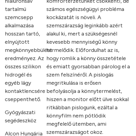
hialuronsav
komfortérzetünket csökkenti, de
tartalmú
számos egészségügyi probléma
szemcsepp
kockázatát is növeli. A
alkalmazása
szemszárazság leginkább azért
hosszan tartó,
alakul ki, mert a szükségesnél
elnyújtott
kevesebb mennyiségű könny
megkönnyebbülést
termelődik. Előfordulhat az is,
eredményez. Az
hogy romlik a könny összetétele
összes szilikon
és emiatt gyorsabban párolog el a
hidrogél és
szem felszínéről. A pislogás
egyéb lágy
megritkulása is erősen
kontaktlencsére
befolyásolja a könnytermelést,
cseppenthető.
hiszen a monitor előtt ülve sokkal
ritkábban pislogunk, ezáltal a
Gyógyászati
könnyfilm nem pótlódik
segédeszköz
megfelelő ütemben, ami
szemszárazságot okoz.
Alcon Hungária