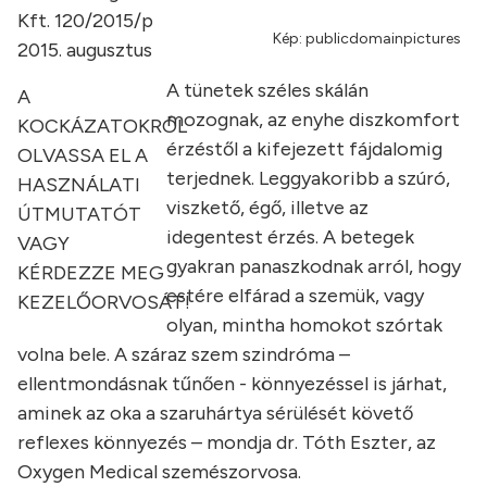
Kft. 120/2015/p
Kép: publicdomainpictures
2015. augusztus
A tünetek széles skálán
A
mozognak, az enyhe diszkomfort
KOCKÁZATOKRÓL
érzéstől a kifejezett fájdalomig
OLVASSA EL A
terjednek. Leggyakoribb a szúró,
HASZNÁLATI
viszkető, égő, illetve az
ÚTMUTATÓT
idegentest érzés. A betegek
VAGY
gyakran panaszkodnak arról, hogy
KÉRDEZZE MEG
estére elfárad a szemük, vagy
KEZELŐORVOSÁT!
olyan, mintha homokot szórtak
volna bele. A száraz szem szindróma –
ellentmondásnak tűnően - könnyezéssel is járhat,
aminek az oka a szaruhártya sérülését követő
reflexes könnyezés – mondja dr. Tóth Eszter, az
Oxygen Medical szemészorvosa.