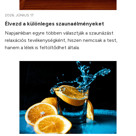
2026. JÚNIUS 17.
Élvezd a különleges szaunaélményeket
Napjainkban egyre többen választják a szaunázást
relaxációs tevékenységként, hiszen nemcsak a test,
hanem a lélek is feltöltődhet általa.