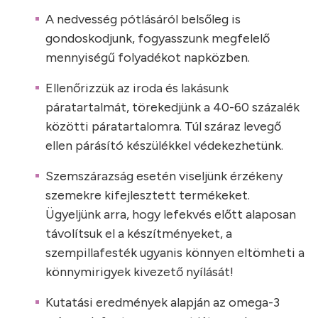
A nedvesség pótlásáról belsőleg is
gondoskodjunk, fogyasszunk megfelelő
mennyiségű folyadékot napközben.
Ellenőrizzük az iroda és lakásunk
páratartalmát, törekedjünk a 40-60 százalék
közötti páratartalomra. Túl száraz levegő
ellen párásító készülékkel védekezhetünk.
Szemszárazság esetén viseljünk érzékeny
szemekre kifejlesztett termékeket.
Ügyeljünk arra, hogy lefekvés előtt alaposan
távolítsuk el a készítményeket, a
szempillafesték ugyanis könnyen eltömheti a
könnymirigyek kivezető nyílását!
Kutatási eredmények alapján az omega-3