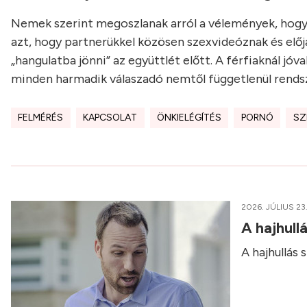
Nemek szerint megoszlanak arról a vélemények, hogy 
azt, hogy partnerükkel közösen szexvideóznak és előj
„hangulatba jönni” az együttlét előtt. A férfiaknál j
minden harmadik válaszadó nemtől függetlenül rendsz
FELMÉRÉS
KAPCSOLAT
ÖNKIELÉGÍTÉS
PORNÓ
SZ
2026. JÚLIUS 23
A hajhull
A hajhullás