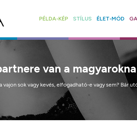
PÉLDA-KÉP
STÍLUS
ÉLET-MÓD
GA
xpartnere van a magyarokna
vajon sok vagy kevés, elfogadható-e vagy sem? Bár utób