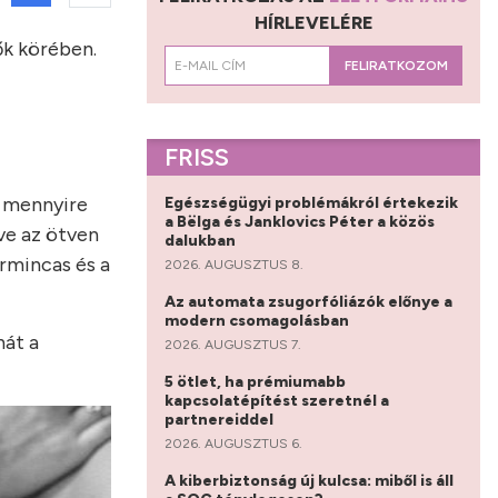
HÍRLEVELÉRE
ők körében.
FELIRATKOZOM
FRISS
y mennyire
Egészségügyi problémákról értekezik
a Bëlga és Janklovics Péter a közös
ve az ötven
dalukban
armincas és a
2026. AUGUSZTUS 8.
Az automata zsugorfóliázók előnye a
modern csomagolásban
hát a
2026. AUGUSZTUS 7.
5 ötlet, ha prémiumabb
kapcsolatépítést szeretnél a
partnereiddel
2026. AUGUSZTUS 6.
A kiberbiztonság új kulcsa: miből is áll