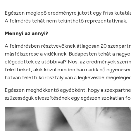
Egészen meglepő eredményre jutott egy friss kutatás,
A felmérés tehát nem tekinthető reprezentatívnak.
Mennyi az annyi?
A felmérésben résztvevőknek átlagosan 20 szexpartn
másfélszerese a vidékinek, Budapesten tehát a nagyob
elégedettek ez utóbbival? Nos, az eredmények szerint
felettieket, akik közül minden harmadik nő egyenesen c
hatvan feletti korosztály van a legkevésbé megelégedve
Egészen meghökkentő egyébként, hogy a szexpartnert 
szüzességük elveszítésének egy egészen szokatlan f