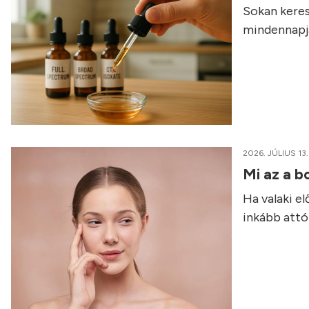
Sokan keres
mindennapja
2026. JÚLIUS 13.
Mi az a b
Ha valaki e
inkább attól