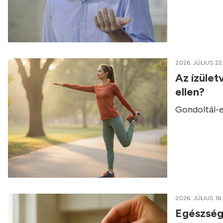
2026. JÚLIUS 22
Az ízület
ellen?
Gondoltál-e
2026. JÚLIUS 16.
Egészség