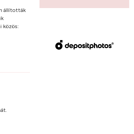
 állították
ik
i közös:
?
át.