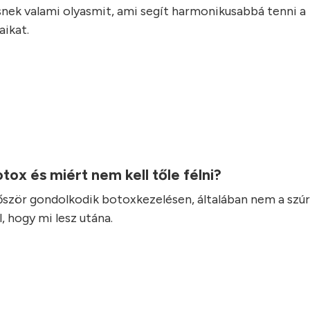
nek valami olyasmit, ami segít harmonikusabbá tenni a
ikat.
otox és miért nem kell tőle félni?
lőször gondolkodik botoxkezelésen, általában nem a szúr
, hogy mi lesz utána.