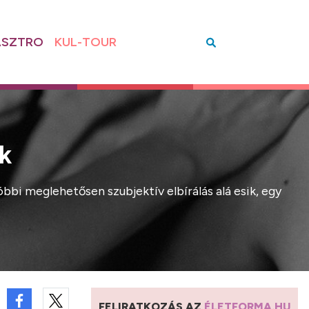
SZTRO
KUL-TOUR
k
bi meglehetősen szubjektív elbírálás alá esik, egy
FELIRATKOZÁS AZ
ÉLETFORMA.HU