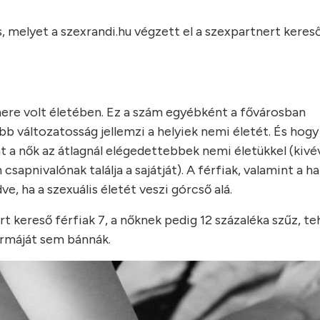
 melyet a szexrandi.hu végzett el a szexpartnert keres
ere volt életében. Ez a szám egyébként a fővárosban
b változatosság jellemzi a helyiek nemi életét. És hog
 a nők az átlagnál elégedettebbek nemi életükkel (kivé
sapnivalónak találja a sajátját). A férfiak, valamint a h
, ha a szexuális életét veszi górcső alá.
kereső férfiak 7, a nőknek pedig 12 százaléka szűz, te
ormáját sem bánnák.