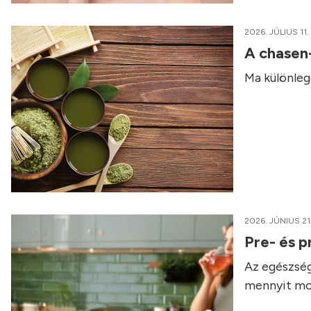
2026. JÚLIUS 11.
A chasen
Ma különleg
2026. JÚNIUS 21
Pre- és p
Az egészség
mennyit mo