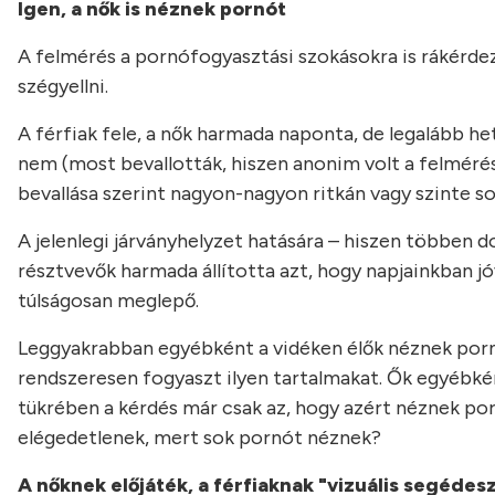
Igen, a nők is néznek pornót
A felmérés a pornófogyasztási szokásokra is rákérdeze
szégyellni.
A férfiak fele, a nők harmada naponta, de legalább he
nem (most bevallották, hiszen anonim volt a felmérés
bevallása szerint nagyon-nagyon ritkán vagy szinte 
A jelenlegi járványhelyzet hatására – hiszen többen 
résztvevők harmada állította azt, hogy napjainkban j
túlságosan meglepő.
Leggyakrabban egyébként a vidéken élők néznek pornó
rendszeresen fogyaszt ilyen tartalmakat. Ők egyébkén
tükrében a kérdés már csak az, hogy azért néznek por
elégedetlenek, mert sok pornót néznek?
A nőknek előjáték, a férfiaknak "vizuális segédes