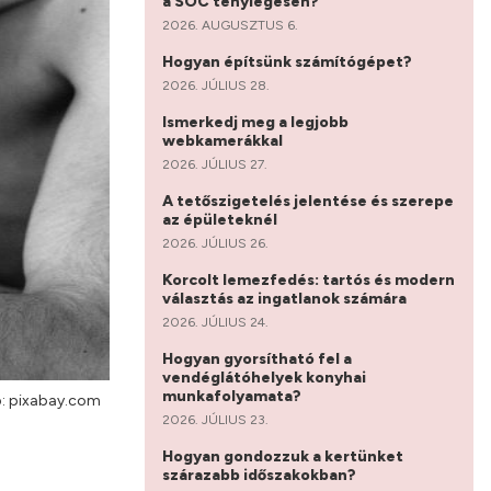
a SOC ténylegesen?
2026. AUGUSZTUS 6.
Hogyan építsünk számítógépet?
2026. JÚLIUS 28.
Ismerkedj meg a legjobb
webkamerákkal
2026. JÚLIUS 27.
A tetőszigetelés jelentése és szerepe
az épületeknél
2026. JÚLIUS 26.
Korcolt lemezfedés: tartós és modern
választás az ingatlanok számára
2026. JÚLIUS 24.
Hogyan gyorsítható fel a
vendéglátóhelyek konyhai
munkafolyamata?
: pixabay.com
2026. JÚLIUS 23.
Hogyan gondozzuk a kertünket
szárazabb időszakokban?