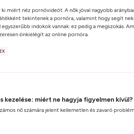
ki miért néz pornóvideót. A nők jóval nagyobb arányban
átékként tekintenek a pornóra, valamint hogy segít nek
óval egyszerűbb indokok vannak: ez pedig a megszokás. Am
eresen önkielégít az online pornóra.
EX
.
ás kezelése: miért ne hagyja figyelmen kívül
 számos nő számára jelent kellemetlen és zavaró problém