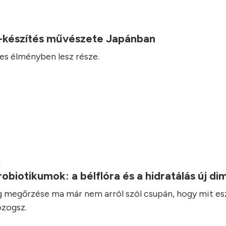
-készítés művészete Japánban
es élményben lesz része.
.
robiotikumok: a bélflóra és a hidratálás új d
 megőrzése ma már nem arról szól csupán, hogy mit es
zogsz.