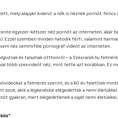
tt, mely alapján kiderül: a nők is néznek pornót. Nincs 
tente egyszer-kétszer néz pornót az interneten, akár bev
). Ezzel szemben minden hatodik férfi, valamint harmad
sosem néz semmiféle pornográf videót az interneten.
dolgoznak és tanulnak otthonról – a Szexrandi.hu felmér
óval több szexvideót néz, mint tette azt korábban. Ez 
videókat a felmérés szerint, és a 60 év felettiek mint
t azok, akik a legkevésbé elégedettek a nemi életükkel
nót gyakran, mert elégedetlenek a saját nemi életükkel,
zköz"