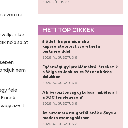
2026. JÚLIUS 23.
is ezen mit
HETI TOP CIKKEK
allja, akár
5 ötlet, ha prémiumabb
ik nő a saját
kapcsolatépítést szeretnél a
partnereiddel
2026. AUGUSZTUS 6.
ésében
Egészségügyi problémákról értekezik
mondjuk nem
a Bëlga és Janklovics Péter a közös
dalukban
2026. AUGUSZTUS 8.
egy fele
A kiberbiztonság új kulcsa: miből is áll
. Ennek
a SOC ténylegesen?
2026. AUGUSZTUS 6.
 vagy azért
Az automata zsugorfóliázók előnye a
modern csomagolásban
2026. AUGUSZTUS 7.