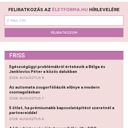
FELIRATKOZÁS AZ
ÉLETFORMA.HU
HÍRLEVELÉRE
FELIRATKOZOM
FRISS
Egészségügyi problémákról értekezik a Bëlga és
Janklovics Péter a közös dalukban
2026. AUGUSZTUS 8.
Az automata zsugorfóliázók előnye a modern
csomagolásban
2026. AUGUSZTUS 7.
5 ötlet, ha prémiumabb kapcsolatépítést szeretnél a
partnereiddel
2026. AUGUSZTUS 6.