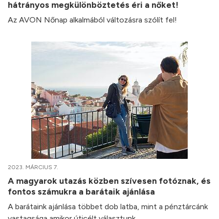
hátrányos megkülönböztetés éri a nőket!
Az AVON Nőnap alkalmából változásra szólít fel!
2023. MÁRCIUS 7.
A magyarok utazás közben szívesen fotóznak, és
fontos számukra a barátaik ajánlása
A barátaink ajánlása többet dob latba, mint a pénztárcánk
vastagsága amikor úticélt választunk