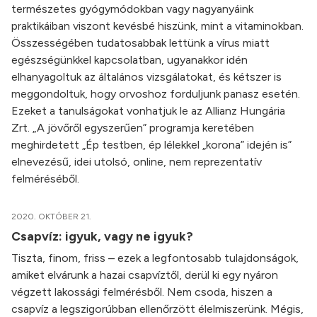
természetes gyógymódokban vagy nagyanyáink
praktikáiban viszont kevésbé hiszünk, mint a vitaminokban.
Összességében tudatosabbak lettünk a vírus miatt
egészségünkkel kapcsolatban, ugyanakkor idén
elhanyagoltuk az általános vizsgálatokat, és kétszer is
meggondoltuk, hogy orvoshoz forduljunk panasz esetén.
Ezeket a tanulságokat vonhatjuk le az Allianz Hungária
Zrt. „A jövőről egyszerűen” programja keretében
meghirdetett „Ép testben, ép lélekkel „korona” idején is”
elnevezésű, idei utolsó, online, nem reprezentatív
felméréséből.
2020. OKTÓBER 21.
Csapvíz: igyuk, vagy ne igyuk?
Tiszta, finom, friss – ezek a legfontosabb tulajdonságok,
amiket elvárunk a hazai csapvíztől, derül ki egy nyáron
végzett lakossági felmérésből. Nem csoda, hiszen a
csapvíz a legszigorúbban ellenőrzött élelmiszerünk. Mégis,