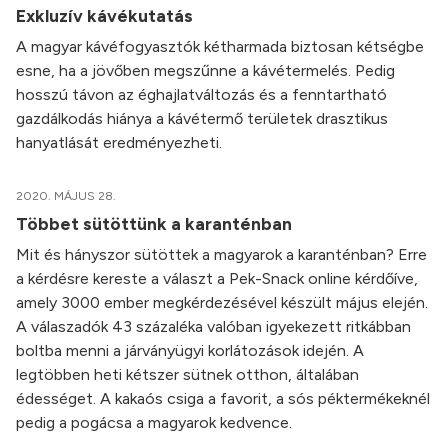
Exkluzív kávékutatás
A magyar kávéfogyasztók kétharmada biztosan kétségbe
esne, ha a jövőben megszűnne a kávétermelés. Pedig
hosszú távon az éghajlatváltozás és a fenntartható
gazdálkodás hiánya a kávétermő területek drasztikus
hanyatlását eredményezheti.
2020. MÁJUS 28.
Többet sütöttünk a karanténban
Mit és hányszor sütöttek a magyarok a karanténban? Erre
a kérdésre kereste a választ a Pek-Snack online kérdőíve,
amely 3000 ember megkérdezésével készült május elején.
A válaszadók 43 százaléka valóban igyekezett ritkábban
boltba menni a járványügyi korlátozások idején. A
legtöbben heti kétszer sütnek otthon, általában
édességet. A kakaós csiga a favorit, a sós péktermékeknél
pedig a pogácsa a magyarok kedvence.