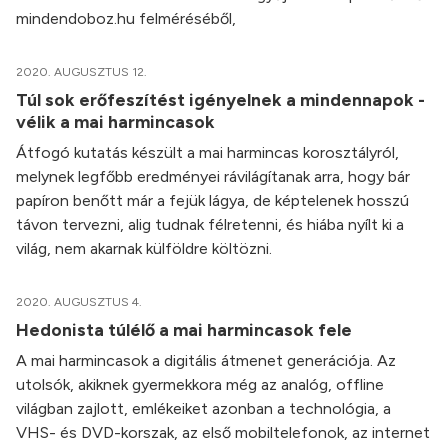
mindendoboz.hu felméréséből,
2020. AUGUSZTUS 12.
Túl sok erőfeszítést igényelnek a mindennapok -
vélik a mai harmincasok
Átfogó kutatás készült a mai harmincas korosztályról,
melynek legfőbb eredményei rávilágítanak arra, hogy bár
papíron benőtt már a fejük lágya, de képtelenek hosszú
távon tervezni, alig tudnak félretenni, és hiába nyílt ki a
világ, nem akarnak külföldre költözni.
2020. AUGUSZTUS 4.
Hedonista túlélő a mai harmincasok fele
A mai harmincasok a digitális átmenet generációja. Az
utolsók, akiknek gyermekkora még az analóg, offline
világban zajlott, emlékeiket azonban a technológia, a
VHS- és DVD-korszak, az első mobiltelefonok, az internet