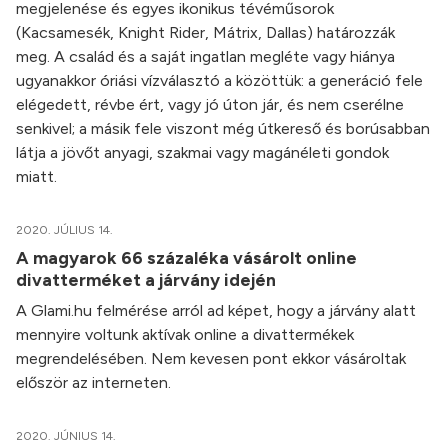
megjelenése és egyes ikonikus tévéműsorok
(Kacsamesék, Knight Rider, Mátrix, Dallas) határozzák
meg. A család és a saját ingatlan megléte vagy hiánya
ugyanakkor óriási vízválasztó a közöttük: a generáció fele
elégedett, révbe ért, vagy jó úton jár, és nem cserélne
senkivel; a másik fele viszont még útkereső és borúsabban
látja a jövőt anyagi, szakmai vagy magánéleti gondok
miatt.
2020. JÚLIUS 14.
A magyarok 66 százaléka vásárolt online
divatterméket a járvány idején
A Glami.hu felmérése arról ad képet, hogy a járvány alatt
mennyire voltunk aktívak online a divattermékek
megrendelésében. Nem kevesen pont ekkor vásároltak
először az interneten.
2020. JÚNIUS 14.