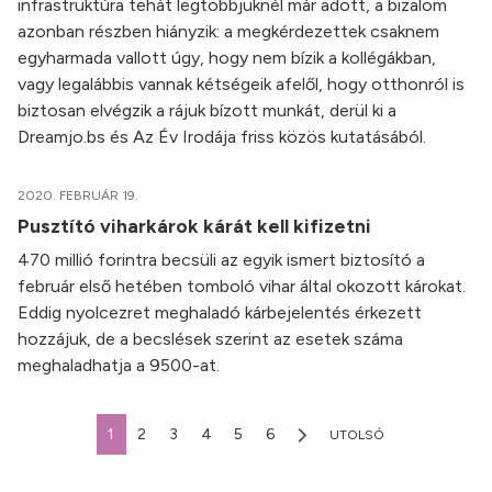
infrastruktúra tehát legtöbbjüknél már adott, a bizalom
azonban részben hiányzik: a megkérdezettek csaknem
egyharmada vallott úgy, hogy nem bízik a kollégákban,
vagy legalábbis vannak kétségeik afelől, hogy otthonról is
biztosan elvégzik a rájuk bízott munkát, derül ki a
Dreamjo.bs és Az Év Irodája friss közös kutatásából.
2020. FEBRUÁR 19.
Pusztító viharkárok kárát kell kifizetni
470 millió forintra becsüli az egyik ismert biztosító a
február első hetében tomboló vihar által okozott károkat.
Eddig nyolcezret meghaladó kárbejelentés érkezett
hozzájuk, de a becslések szerint az esetek száma
meghaladhatja a 9500-at.
1
2
3
4
5
6
UTOLSÓ