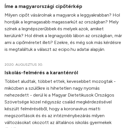
Íme a magyarországi cipőtérkép
Milyen cipőt vásárolnak a magyarok a leggyakrabban? Hol
hordják a legmagasabb magassarkút az országban? Mely
színek a legnépszerűbbek és melyek azok, amiket
kerülünk? Hol élnek a legnagyobb lábon az országban, már
ami a cipőméretet illeti? Ezekre, és még sok más kérdésre
is megtaláltuk a választ az ecipo.hu adatai alapján.
2020. AUGUSZTUS 30.
Iskolás-felmérés a karanténról
Többet aludtak, többet ettek, kevesebbet mozogtak -
miközben a szülőkre is hihetetlen nagy nyomás
nehezedett - derül ki a Magyar Dietetikusok Országos
Szövetsége közel négyszáz család megkérdezésével
készült felméréséből, hogy a koronavírus miatti
megszorítások és és az intézménybezárás milyen
változásokat okozott az általános iskolás gyermekek