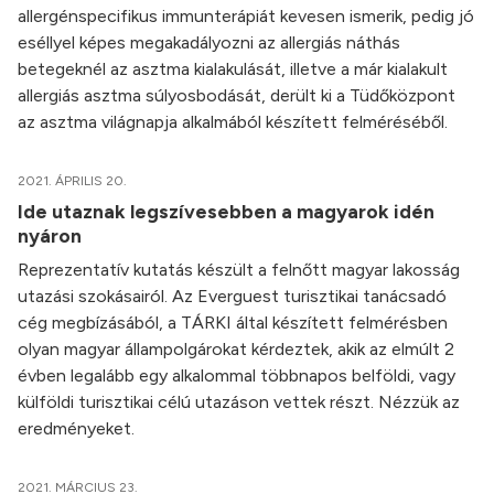
allergénspecifikus immunterápiát kevesen ismerik, pedig jó
eséllyel képes megakadályozni az allergiás náthás
betegeknél az asztma kialakulását, illetve a már kialakult
allergiás asztma súlyosbodását, derült ki a Tüdőközpont
az asztma világnapja alkalmából készített felméréséből.
2021. ÁPRILIS 20.
Ide utaznak legszívesebben a magyarok idén
nyáron
Reprezentatív kutatás készült a felnőtt magyar lakosság
utazási szokásairól. Az Everguest turisztikai tanácsadó
cég megbízásából, a TÁRKI által készített felmérésben
olyan magyar állampolgárokat kérdeztek, akik az elmúlt 2
évben legalább egy alkalommal többnapos belföldi, vagy
külföldi turisztikai célú utazáson vettek részt. Nézzük az
eredményeket.
2021. MÁRCIUS 23.