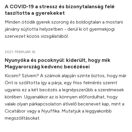
A COVID-19 a stressz és bizonytalanság felé
taszította a gyerekeket
Minden ötödik gyerek szorong és boldogtalan a mostani
járvány sújtotta helyzetben - derül ki öt gyermekjogi
szervezet közös vizsgálatából.
2021. FEBRUÁR 16.
Nyunyóka és pocoknyúl: kiderült, hogy mik
Magyarország kedvenc becézései
Kicsim? Szívem? A számok alapján szinte biztos, hogy már
Önt is szólította így a párja, egy friss felmérés szerint
ugyanis ez a két becézés a legnépszerűbb a szerelmesek
körében. Ugyanakkor az is könnyen előfordulhat, hogy
valaki olyan párkapcsolaton átívelő becenevet kap, mint a
Cicatábor vagy a Nyuffika. Mutatjuk a leggyakoribb
megszólításokat.