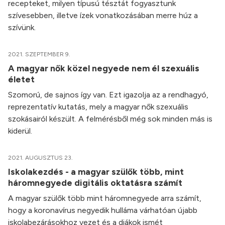
recepteket, milyen típusú tésztát fogyasztunk
szívesebben, illetve ízek vonatkozásában merre húz a
szívünk.
2021. SZEPTEMBER 9.
A magyar nők közel negyede nem él szexuális
életet
Szomorú, de sajnos így van. Ezt igazolja az a rendhagyó,
reprezentatív kutatás, mely a magyar nők szexuális
szokásairól készült. A felmérésből még sok minden más is
kiderül.
2021. AUGUSZTUS 23.
Iskolakezdés - a magyar szülők több, mint
háromnegyede digitális oktatásra számít
A magyar szülők több mint háromnegyede arra számít,
hogy a koronavírus negyedik hulláma várhatóan újabb
iskolabezárásokhoz vezet és a diákok ismét