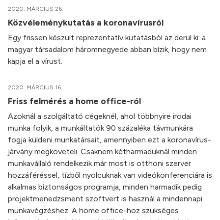
2020. MÁRCIUS 26.
Közvéleménykutatás a koronavírusról
Egy frissen készült reprezentatív kutatásból az derül ki: a
magyar társadalom háromnegyede abban bízik, hogy nem
kapja el a vírust.
2020. MÁRCIUS 16.
Friss felmérés a home office-ról
Azoknál a szolgáltató cégeknél, ahol többnyire irodai
munka folyik, a munkáltatók 90 százaléka távmunkára
fogja küldeni munkatársait, amennyiben ezt a koronavírus-
járvány megköveteli. Csaknem kétharmaduknál minden
munkavállaló rendelkezik már most is otthoni szerver
hozzáféréssel, tízből nyolcuknak van videókonferenciára is
alkalmas biztonságos programja, minden harmadik pedig
projektmenedzsment szoftvert is használ a mindennapi
munkavégzéshez. A home office-hoz szükséges