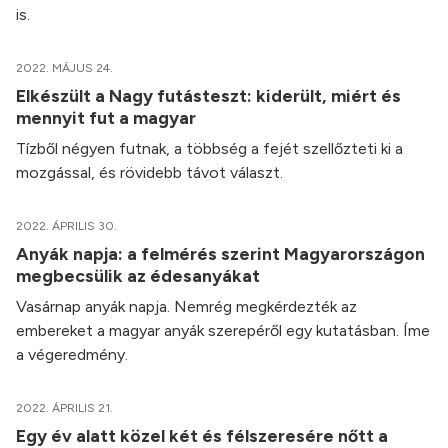
is.
2022. MÁJUS 24.
Elkészült a Nagy futásteszt: kiderült, miért és
mennyit fut a magyar
Tízből négyen futnak, a többség a fejét szellőzteti ki a
mozgással, és rövidebb távot választ.
2022. ÁPRILIS 30.
Anyák napja: a felmérés szerint Magyarországon
megbecsülik az édesanyákat
Vasárnap anyák napja. Nemrég megkérdezték az
embereket a magyar anyák szerepéről egy kutatásban. Íme
a végeredmény.
2022. ÁPRILIS 21.
Egy év alatt közel két és félszeresére nőtt a