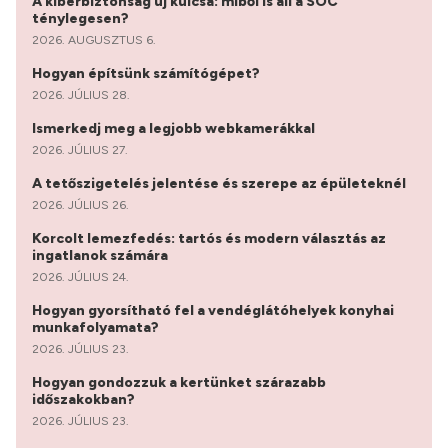
A kiberbiztonság új kulcsa: miből is áll a SOC
ténylegesen?
2026. AUGUSZTUS 6.
Hogyan építsünk számítógépet?
2026. JÚLIUS 28.
Ismerkedj meg a legjobb webkamerákkal
2026. JÚLIUS 27.
A tetőszigetelés jelentése és szerepe az épületeknél
2026. JÚLIUS 26.
Korcolt lemezfedés: tartós és modern választás az
ingatlanok számára
2026. JÚLIUS 24.
Hogyan gyorsítható fel a vendéglátóhelyek konyhai
munkafolyamata?
2026. JÚLIUS 23.
Hogyan gondozzuk a kertünket szárazabb
időszakokban?
2026. JÚLIUS 23.