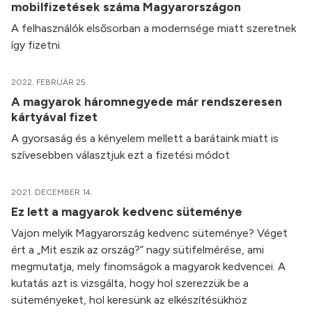
mobilfizetések száma Magyarországon
A felhasználók elsősorban a modernsége miatt szeretnek
így fizetni
2022. FEBRUÁR 25.
A magyarok háromnegyede már rendszeresen
kártyával fizet
A gyorsaság és a kényelem mellett a barátaink miatt is
szívesebben választjuk ezt a fizetési módot
2021. DECEMBER 14.
Ez lett a magyarok kedvenc süteménye
Vajon melyik Magyarország kedvenc süteménye? Véget
ért a „Mit eszik az ország?” nagy sütifelmérése, ami
megmutatja, mely finomságok a magyarok kedvencei. A
kutatás azt is vizsgálta, hogy hol szerezzük be a
süteményeket, hol keresünk az elkészítésükhöz