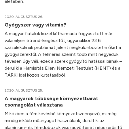
életében.
2020. AUGUSZTUS 26.
Gyógyszer vagy vitamin?
A magyar fiatalok közel kétharmada fogyasztott már
valamilyen étrend-kiegészítőt, ugyanakkor 23,6
százalékuknak problémát jelent megkülönböztetni őket a
gyógyszerektől. A felmérés szerint több mint negyedük
tévesen úgy véli, ezek a szerek gyógyító hatással bírnak –
derül ki a Hamisítás Elleni Nemzeti Testület (HENT) és a
TÁRKI idei közös kutatásából.
2020. AUGUSZTUS 25.
A magyarok többsége környezetbarát
csomagolást választana
Miközben a fém kevésbé környezetszennyező, mi még
mindig inkább műanyagot használunk, derült ki az
alumínium- és fémdobozok visszagyűjtését népszerűsítő