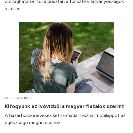
országhatáron túlra pusztán a turisztikai látványosságok
miatt is.
2023. JANUÁR 9.
Kifogyunk az ivóvízből a magyar fiatalok szerint
A hazai huszonévesek kétharmada használ mobilappot az
egészsége megőrzéséhez