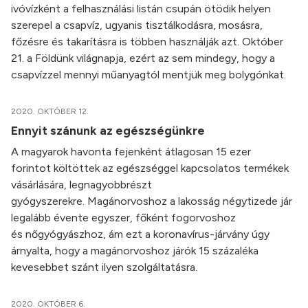
ivóvízként a felhasználási listán csupán ötödik helyen
szerepel a csapvíz, ugyanis tisztálkodásra, mosásra,
főzésre és takarításra is többen használják azt. Október
21. a Földünk világnapja, ezért az sem mindegy, hogy a
csapvízzel mennyi műanyagtól mentjük meg bolygónkat.
2020. OKTÓBER 12.
Ennyit szánunk az egészségünkre
A magyarok havonta fejenként átlagosan 15 ezer
forintot költöttek az egészséggel kapcsolatos termékek
vásárlására, legnagyobbrészt
gyógyszerekre. Magánorvoshoz a lakosság négytizede jár
legalább évente egyszer, főként fogorvoshoz
és nőgyógyászhoz, ám ezt a koronavírus-járvány úgy
árnyalta, hogy a magánorvoshoz járók 15 százaléka
kevesebbet szánt ilyen szolgáltatásra.
2020. OKTÓBER 6.