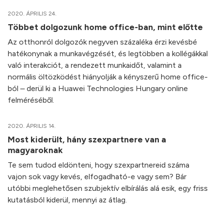
2020. ÁPRILIS 24.
Többet dolgozunk home office-ban, mint előtte
Az otthonról dolgozók negyven százaléka érzi kevésbé
hatékonynak a munkavégzését, és legtöbben a kollégákkal
való interakciót, a rendezett munkaidőt, valamint a
normális öltözködést hiányolják a kényszerű home office-
ból – derül ki a Huawei Technologies Hungary online
felméréséből.
2020. ÁPRILIS 14.
Most kiderült, hány szexpartnere van a
magyaroknak
Te sem tudod eldönteni, hogy szexpartnereid száma
vajon sok vagy kevés, elfogadható-e vagy sem? Bár
utóbbi meglehetősen szubjektív elbírálás alá esik, egy friss
kutatásból kiderül, mennyi az átlag.