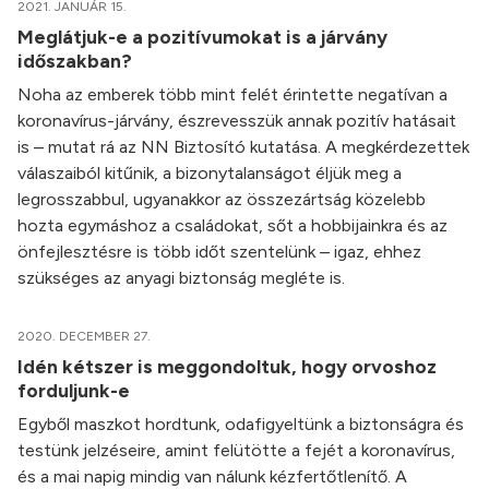
2021. JANUÁR 15.
Meglátjuk-e a pozitívumokat is a járvány
időszakban?
Noha az emberek több mint felét érintette negatívan a
koronavírus-járvány, észrevesszük annak pozitív hatásait
is – mutat rá az NN Biztosító kutatása. A megkérdezettek
válaszaiból kitűnik, a bizonytalanságot éljük meg a
legrosszabbul, ugyanakkor az összezártság közelebb
hozta egymáshoz a családokat, sőt a hobbijainkra és az
önfejlesztésre is több időt szentelünk – igaz, ehhez
szükséges az anyagi biztonság megléte is.
2020. DECEMBER 27.
Idén kétszer is meggondoltuk, hogy orvoshoz
forduljunk-e
Egyből maszkot hordtunk, odafigyeltünk a biztonságra és
testünk jelzéseire, amint felütötte a fejét a koronavírus,
és a mai napig mindig van nálunk kézfertőtlenítő. A