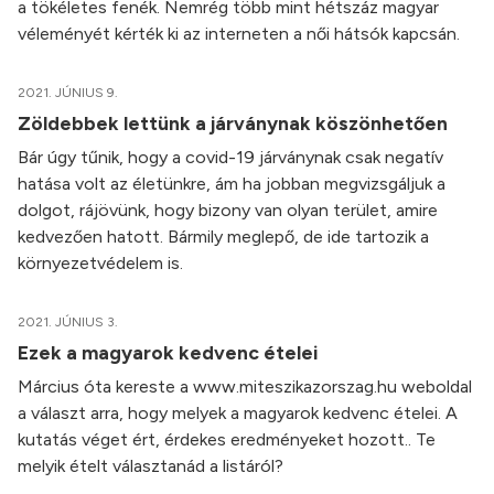
a tökéletes fenék. Nemrég több mint hétszáz magyar
véleményét kérték ki az interneten a női hátsók kapcsán.
2021. JÚNIUS 9.
Zöldebbek lettünk a járványnak köszönhetően
Bár úgy tűnik, hogy a covid-19 járványnak csak negatív
hatása volt az életünkre, ám ha jobban megvizsgáljuk a
dolgot, rájövünk, hogy bizony van olyan terület, amire
kedvezően hatott. Bármily meglepő, de ide tartozik a
környezetvédelem is.
2021. JÚNIUS 3.
Ezek a magyarok kedvenc ételei
Március óta kereste a www.miteszikazorszag.hu weboldal
a választ arra, hogy melyek a magyarok kedvenc ételei. A
kutatás véget ért, érdekes eredményeket hozott.. Te
melyik ételt választanád a listáról?