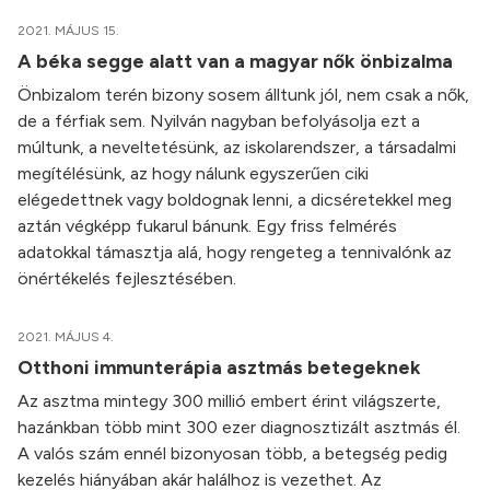
2021. MÁJUS 15.
A béka segge alatt van a magyar nők önbizalma
Önbizalom terén bizony sosem álltunk jól, nem csak a nők,
de a férfiak sem. Nyilván nagyban befolyásolja ezt a
múltunk, a neveltetésünk, az iskolarendszer, a társadalmi
megítélésünk, az hogy nálunk egyszerűen ciki
elégedettnek vagy boldognak lenni, a dicséretekkel meg
aztán végképp fukarul bánunk. Egy friss felmérés
adatokkal támasztja alá, hogy rengeteg a tennivalónk az
önértékelés fejlesztésében.
2021. MÁJUS 4.
Otthoni immunterápia asztmás betegeknek
Az asztma mintegy 300 millió embert érint világszerte,
hazánkban több mint 300 ezer diagnosztizált asztmás él.
A valós szám ennél bizonyosan több, a betegség pedig
kezelés hiányában akár halálhoz is vezethet. Az