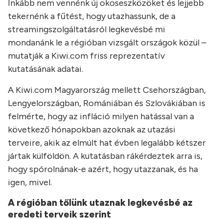
Inkább nem vennénk új okoseszközöket és lejjebb
tekernénk a fűtést, hogy utazhassunk, de a
streamingszolgáltatásról legkevésbé mi
mondanánk le a régióban vizsgált országok közül –
mutatják a Kiwi.com friss reprezentatív
kutatásának adatai.
A Kiwi.com Magyarország mellett Csehországban,
Lengyelországban, Romániában és Szlovákiában is
felmérte, hogy az infláció milyen hatással van a
következő hónapokban azoknak az utazási
terveire, akik az elmúlt hat évben legalább kétszer
jártak külföldön. A kutatásban rákérdeztek arra is,
hogy spórolnának-e azért, hogy utazzanak, és ha
igen, mivel.
A régióban tőlünk utaznak legkevésbé az
eredeti terveik szerint