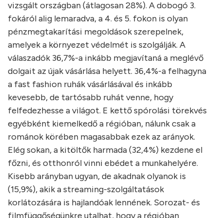
vizsgált országban (átlagosan 28%). A dobogó 3.
fokáról alig lemaradva, a 4. és 5. fokon is olyan
pénzmegtakarítási megoldások szerepelnek,
amelyek a környezet védelmét is szolgálják. A
válaszadók 36,7%-a inkább megjavítaná a meglévő
dolgait az újak vásárlása helyett. 36,4%-a felhagyna
a fast fashion ruhák vásárlásával és inkább
kevesebb, de tartósabb ruhát venne, hogy
felfedezhesse a világot. E kettő spórolási törekvés
egyébként kiemelkedő a régióban, nálunk csak a
románok körében magasabbak ezek az arányok.
Elég sokan, a kitöltők harmada (32,4%) kezdene el
főzni, és otthonról vinni ebédet a munkahelyére.
Kisebb arányban ugyan, de akadnak olyanok is
(15,9%), akik a streaming-szolgáltatások
korlátozására is hajlandóak lennének. Sorozat- és
filmfüggőségünkre utalhat, hogy a régióban