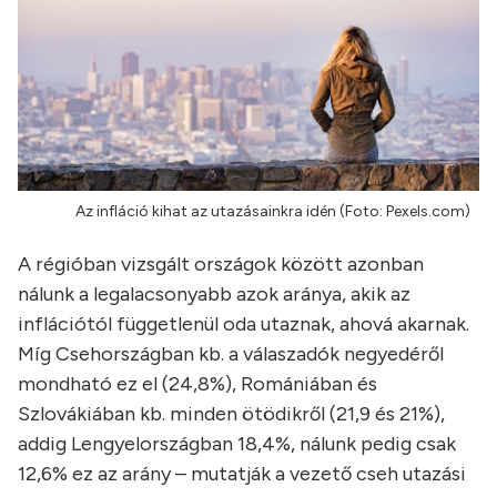
Az infláció kihat az utazásainkra idén (Foto: Pexels.com)
A régióban vizsgált országok között azonban
nálunk a legalacsonyabb azok aránya, akik az
inflációtól függetlenül oda utaznak, ahová akarnak.
Míg Csehországban kb. a válaszadók negyedéről
mondható ez el (24,8%), Romániában és
Szlovákiában kb. minden ötödikről (21,9 és 21%),
addig Lengyelországban 18,4%, nálunk pedig csak
12,6% ez az arány – mutatják a vezető cseh utazási