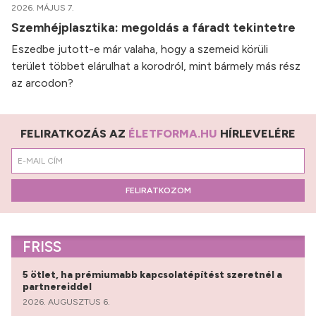
2026. MÁJUS 7.
Szemhéjplasztika: megoldás a fáradt tekintetre
Eszedbe jutott-e már valaha, hogy a szemeid körüli
terület többet elárulhat a korodról, mint bármely más rész
az arcodon?
FELIRATKOZÁS AZ
ÉLETFORMA.HU
HÍRLEVELÉRE
FELIRATKOZOM
FRISS
5 ötlet, ha prémiumabb kapcsolatépítést szeretnél a
partnereiddel
2026. AUGUSZTUS 6.