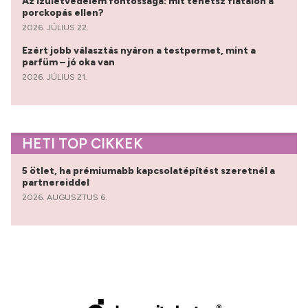
Az ízületvédelem fontossága: mit tehetsz fiatalon a
porckopás ellen?
2026. JÚLIUS 22.
Ezért jobb választás nyáron a testpermet, mint a
parfüm – jó oka van
2026. JÚLIUS 21.
HETI TOP CIKKEK
5 ötlet, ha prémiumabb kapcsolatépítést szeretnél a
partnereiddel
2026. AUGUSZTUS 6.