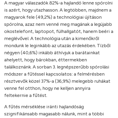
A magyar válaszadók 82%-a hajlandó lenne spórolni
is azért, hogy utazhasson. A legtöbben, majdnem a
magyarok fele (49,2%) a technológiai újításon
spórolna, azaz nem venné meg magának a legújabb
okostelefont, laptopot, fülhallgatót, hanem beéri a
meglévővel. A technológia után a kimenőkről
mondunk le leginkább az utazás érdekében. Tízből
négyen (40,6%) inkább áthívjuk a barátainkat
ahelyett, hogy bárokban, éttermekben
találkoznánk. A sorban 3. legnépszerűbb spórolási
módszer a fűtéssel kapcsolatos: a felmérésben
résztvevők közel 37%-a (36,9%) melegebb ruhákat
venne fel otthon, hogy ne kelljen annyira
feltekernie a fűtést.
A fűtés mérséklése iránti hajlandóság
szignifikánsabb magasabb nálunk, mint a többi