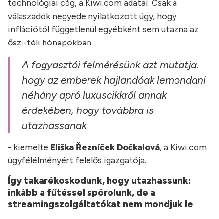
technológiai cég, a Kiwi.com adatai. Csak a
válaszadók negyede nyilatkozott úgy, hogy
inflációtól függetlenül egyébként sem utazna az
őszi-téli hónapokban.
A fogyasztói felmérésünk azt mutatja,
hogy az emberek hajlandóak lemondani
néhány apró luxuscikkről annak
érdekében, hogy továbbra is
utazhassanak
- kiemelte
Eliška Řezníček Dočkalová
, a Kiwi.com
ügyfélélményért felelős igazgatója.
Így takarékoskodunk, hogy utazhassunk:
inkább a fűtéssel spórolunk, de a
streamingszolgáltatókat nem mondjuk le