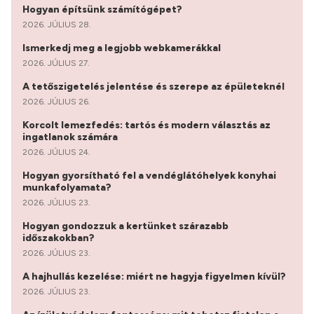
Hogyan építsünk számítógépet?
2026. JÚLIUS 28.
Ismerkedj meg a legjobb webkamerákkal
2026. JÚLIUS 27.
A tetőszigetelés jelentése és szerepe az épületeknél
2026. JÚLIUS 26.
Korcolt lemezfedés: tartós és modern választás az
ingatlanok számára
2026. JÚLIUS 24.
Hogyan gyorsítható fel a vendéglátóhelyek konyhai
munkafolyamata?
2026. JÚLIUS 23.
Hogyan gondozzuk a kertünket szárazabb
időszakokban?
2026. JÚLIUS 23.
A hajhullás kezelése: miért ne hagyja figyelmen kívül?
2026. JÚLIUS 23.