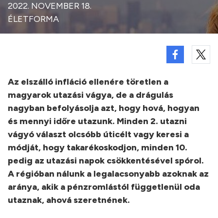
2022. NOVEMBER 18.
ÉLETFORMA
Az elszálló infláció ellenére töretlen a
magyarok utazási vágya, de a drágulás
nagyban befolyásolja azt, hogy hová, hogyan
és mennyi időre utazunk. Minden 2. utazni
vágyó választ olcsóbb úticélt vagy keresi a
módját, hogy takarékoskodjon, minden 10.
pedig az utazási napok csökkentésével spórol.
A régióban nálunk a legalacsonyabb azoknak az
aránya, akik a pénzromlástól függetlenül oda
utaznak, ahová szeretnének.