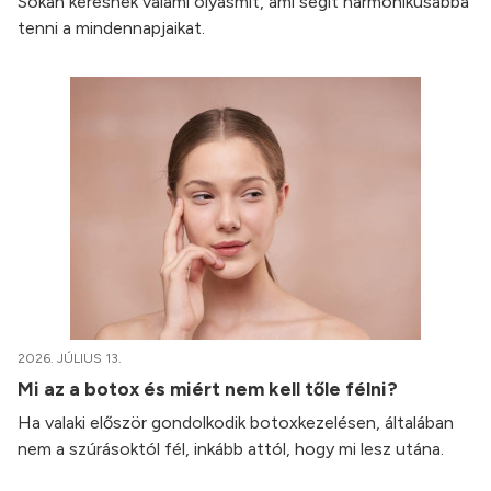
Sokan keresnek valami olyasmit, ami segít harmonikusabbá
tenni a mindennapjaikat.
2026. JÚLIUS 13.
Mi az a botox és miért nem kell tőle félni?
Ha valaki először gondolkodik botoxkezelésen, általában
nem a szúrásoktól fél, inkább attól, hogy mi lesz utána.