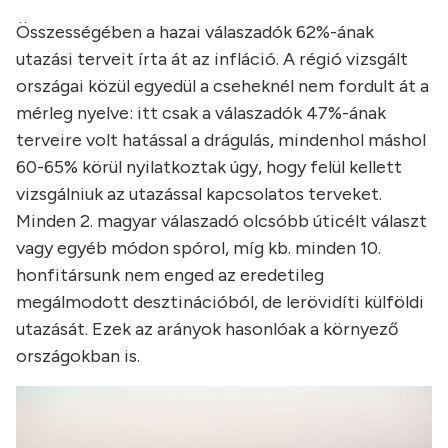
Összességében a hazai válaszadók 62%-ának
utazási terveit írta át az infláció. A régió vizsgált
országai közül egyedül a cseheknél nem fordult át a
mérleg nyelve: itt csak a válaszadók 47%-ának
terveire volt hatással a drágulás, mindenhol máshol
60-65% körül nyilatkoztak úgy, hogy felül kellett
vizsgálniuk az utazással kapcsolatos terveket.
Minden 2. magyar válaszadó olcsóbb úticélt választ
vagy egyéb módon spórol, míg kb. minden 10.
honfitársunk nem enged az eredetileg
megálmodott desztinációból, de lerövidíti külföldi
utazását. Ezek az arányok hasonlóak a környező
országokban is.