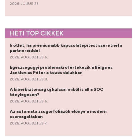
2026. JÚLIUS 23.
HETI TOP CIKKEK
5 ötlet, ha prémiumabb kapcsolatépítést szeretnél a
partnereiddel
2026. AUGUSZTUS 6.
Egészségügyi problémákról értekezik a Bëlga és
Janklovics Péter a közös dalukban
2026. AUGUSZTUS 8.
A kiberbiztonság új kulcsa: miből is áll a SOC
ténylegesen?
2026. AUGUSZTUS 6.
Az automata zsugorfóliázók előnye a modern
csomagolásban
2026. AUGUSZTUS 7.