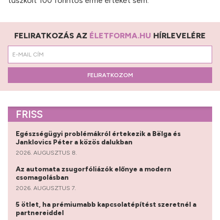
tuszkolt 100 forintos érme értékét sem.
FELIRATKOZÁS AZ
ÉLETFORMA.HU
HÍRLEVELÉRE
FELIRATKOZOM
FRISS
Egészségügyi problémákról értekezik a Bëlga és
Janklovics Péter a közös dalukban
2026. AUGUSZTUS 8.
Az automata zsugorfóliázók előnye a modern
csomagolásban
2026. AUGUSZTUS 7.
5 ötlet, ha prémiumabb kapcsolatépítést szeretnél a
partnereiddel