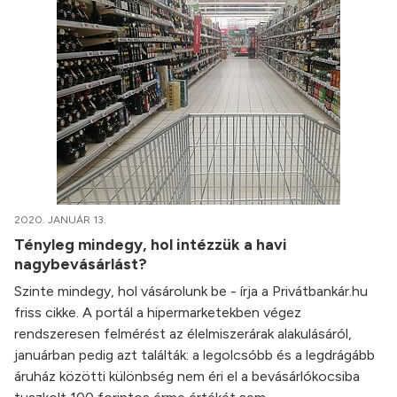
2020. JANUÁR 13.
Tényleg mindegy, hol intézzük a havi
nagybevásárlást?
Szinte mindegy, hol vásárolunk be - írja a Privátbankár.hu
friss cikke. A portál a hipermarketekben végez
rendszeresen felmérést az élelmiszerárak alakulásáról,
januárban pedig azt találták: a legolcsóbb és a legdrágább
áruház közötti különbség nem éri el a bevásárlókocsiba