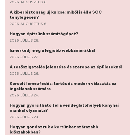
2026. AUGUSZTUS 6.
A kiberbiztonság új kulcsa: miből is áll a SOC
ténylegesen?
2026. AUGUSZTUS 6.
Hogyan építsünk számítógépet?
2026. JÚLIUS 28.
Ismerkedj meg a legjobb webkamerákkal
2026. JÚLIUS 27.
A tetőszigetelés jelentése és szerepe az épületeknél
2026. JÚLIUS 26.
Korcolt lemezfedés: tartós és modern választás az
ingatlanok számára
2026. JÚLIUS 24.
Hogyan gyorsítható fel a vendéglátóhelyek konyhai
munkafolyamata?
2026. JÚLIUS 23.
Hogyan gondozzuk a kertünket szárazabb
időszakokban?