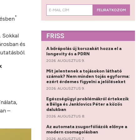
FELIRATKOZOM
*
tésben
FRISS
. Sokkal
városban és
A bőrápolás új korszakát hozza el a
kutatásból.
longevity és a PDRN
2026. AUGUSZTUS 9.
k
Mit jelentenek a tojásokon látható
számok? Nem minden tojás egyforma:
ezért érdemes figyelni a jelöléseket
2026. AUGUSZTUS 9.
Egészségügyi problémákról értekezik
nálata,
a Bëlga és Janklovics Péter a közös
dalukban
an –
2026. AUGUSZTUS 8.
Az automata zsugorfóliázók előnye a
modern csomagolásban
2026. AUGUSZTUS 7.