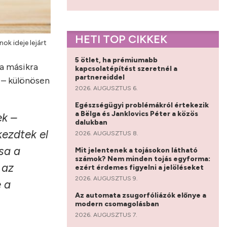
HETI TOP CIKKEK
ok ideje lejárt
5 ötlet, ha prémiumabb
 a másikra
kapcsolatépítést szeretnél a
partnereiddel
 – különösen
2026. AUGUSZTUS 6.
Egészségügyi problémákról értekezik
a Bëlga és Janklovics Péter a közös
ek –
dalukban
kezdtek el
2026. AUGUSZTUS 8.
sa a
Mit jelentenek a tojásokon látható
számok? Nem minden tojás egyforma:
 az
ezért érdemes figyelni a jelöléseket
2026. AUGUSZTUS 9.
e a
Az automata zsugorfóliázók előnye a
modern csomagolásban
2026. AUGUSZTUS 7.