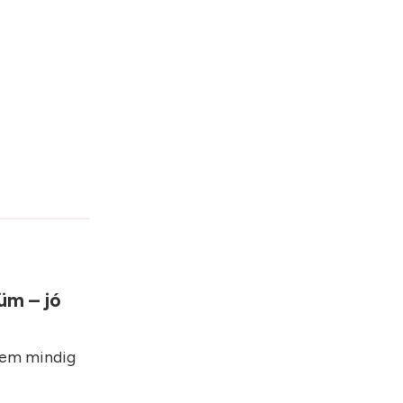
üm – jó
nem mindig