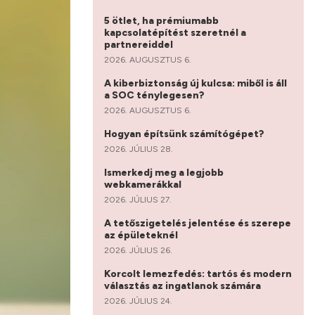
5 ötlet, ha prémiumabb
kapcsolatépítést szeretnél a
partnereiddel
2026. AUGUSZTUS 6.
A kiberbiztonság új kulcsa: miből is áll
a SOC ténylegesen?
2026. AUGUSZTUS 6.
Hogyan építsünk számítógépet?
2026. JÚLIUS 28.
Ismerkedj meg a legjobb
webkamerákkal
2026. JÚLIUS 27.
A tetőszigetelés jelentése és szerepe
az épületeknél
2026. JÚLIUS 26.
Korcolt lemezfedés: tartós és modern
választás az ingatlanok számára
2026. JÚLIUS 24.