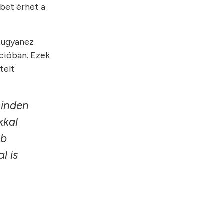
bbet érhet a
s ugyanez
ációban. Ezek
telt
minden
kkal
bb
l is