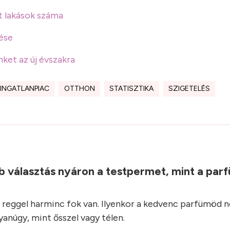
t lakások száma
dése
nket az új évszakra
INGATLANPIAC
OTTHON
STATISZTIKA
SZIGETELÉS
b választás nyáron a testpermet, mint a parf
reggel harminc fok van. Ilyenkor a kedvenc parfümöd 
anúgy, mint ősszel vagy télen.