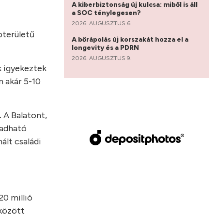
A kiberbiztonság új kulcsa: miből is áll
a SOC ténylegesen?
2026. AUGUSZTUS 6.
pterületű
A bőrápolás új korszakát hozza el a
longevity és a PDRN
2026. AUGUSZTUS 9.
k igyekeztek
n akár 5-10
.
A Balatont,
iadható
ált családi
20 millió
 között