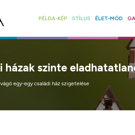
PÉLDA-KÉP
STÍLUS
ÉLET-MÓD
GA
i házak szinte eladhatatla
vágó egy-egy családi ház szigetelése