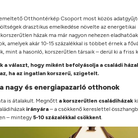
is üzemeltető Otthontérkép Csoport most közös adatgyűj
iköltségek drasztikus emelkedése növelte az energetikai
li, korszerűtlen házak ma már nagyon nehezen eladhatóak
nok, amelyek akár 10-15 százalékkal is többet érnek a fő
, mint a hasonló, korszerűtlen társaik – derül ki a friss 
k a választ, hogy miként befolyásolja a családi háza
az, ha az ingatlan korszerű, szigetelt.
 a nagy és energiapazarló otthonok
ta is átalakult. Megnőtt
a korszerűtlen családiházak
kí
családiházak
irányára
– a csökkenő kereslettel összhangb
gően – mintegy
5-10 százalékkal csökkent
.