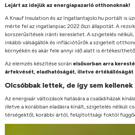
Lejárt az idejük az energiapazarló otthonoknak!
A Knauf Insulation és az Ingatlantajolo.hu portált 
mérte fel az ingatlanpiac 2022 őszi állapotát. A rezs
korszerűsítések iránti keresletet. A szigetelés nélkü
inkább válságállók és inflációtűrők a szigetelt ottho
környékén és akár fele annyi idő alatt is értékesíthetők
Az elemzés készítése során
elsősorban arra keresté
árfekvését, eladhatóságát, illetve értékállóságát 
Olcsóbbak lettek, de így sem kellenek
Az energiaár változások hatására a családiházak kínála
illetve a korábban eladásra kínált, szigetelés nélküli 
térségektől, korábbi ártól, felújítottsági foktól füg