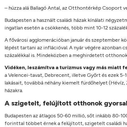
– húzza alá Ballagó Antal, az Otthontérkép Csoport v
Budapesten a használt családi házak kínálati négyzet
ingatlan esetén a csökkenés, több mint 10-12 százalé
A fővárosi agglomerációban január és szeptember köz
lépést tartani az inflációval. A nyár végére azonban 
százalékkal is. Mindeközben a meghirdetett otthonok
Vidéken, leszámítva a turizmus vagy más miatt fe
a Velencei-tavat, Debrecent, illetve Győrt és ezek 5
lakásait, továbbá néhány kiemelt fürdőhelyet (Hévíz, 
házakra.
A szigetelt, felújított otthonok gyors
Budapesten az átlagos 50-60 millió, sőt inkább 80-100 
forinttal többet érnek a felújított, szigetelt családi