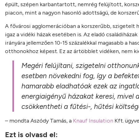
épült, szépen karbantartott, nemrég felújított, korsze
piacon, mint a nagyon hasonló adottságú, de korszerűs
A fővárosi agglomerációban a korszerűbb, szigetelt h
igaz a vidéki házak esetében is. Az eladó családiháza
irányára jellemzően 10-15 százalékkal magasabb a has
otthonokhoz képest. Ez az ártöbblet vidéken, nem kie
Megéri felújítani, szigetelni otthonu
esetben növekedni fog, így a befekt
hamarabb eladhatóak ezek az ingatla
energiaigényű házakat keresi, mivel a 
csökkentheti a fűtési-, hűtési költség
– mondta Aszódy Tamás, a
Knauf Insulation
Kft. ügyve
Ezt is olvasd el: