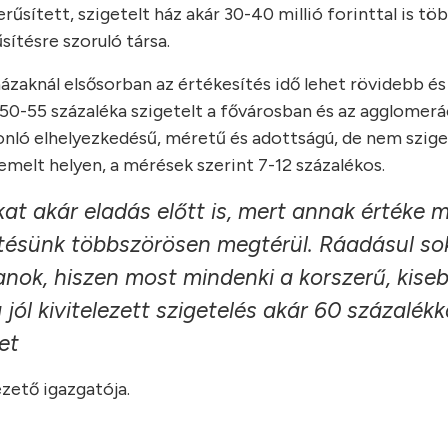
rűsített, szigetelt ház akár 30-40 millió forinttal is tö
ítésre szoruló társa.
ázaknál elsősorban az értékesítés idő lehet rövidebb é
k 50-55 százaléka szigetelt a fővárosban és az agglomer
onló elhelyezkedésű, méretű és adottságú, de nem szige
melt helyen, a mérések szerint 7-12 százalékos.
nkat akár eladás előtt is, mert annak értéke 
etésünk többszörösen megtérül. Ráadásul so
nok, hiszen most mindenki a korszerű, kise
jól kivitelezett szigetelés akár 60 százalékka
et
zető igazgatója.