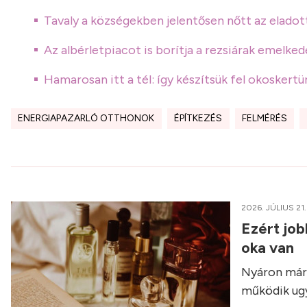
Tavaly a községekben jelentősen nőtt az eladot
Az albérletpiacot is borítja a rezsiárak emelke
Hamarosan itt a tél: így készítsük fel okoskertü
ENERGIAPAZARLÓ OTTHONOK
ÉPÍTKEZÉS
FELMÉRÉS
2026. JÚLIUS 21.
Ezért job
oka van
Nyáron már 
működik ugy