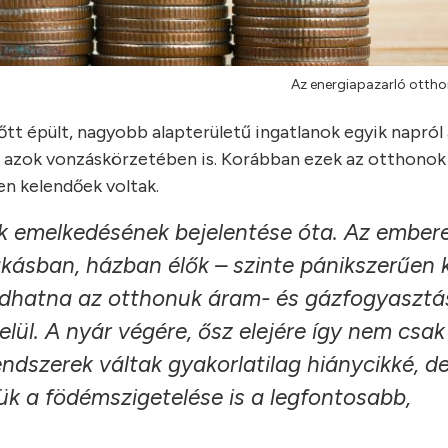
Az energiapazarló otthon
lőtt épült, nagyobb alapterületű ingatlanok egyik napról
ve azok vonzáskörzetében is. Korábban ezek az otthonok
n kelendőek voltak.
ak emelkedésének bejelentése óta. Az ember
kásban, házban élők – szinte pánikszerűen 
dhatna az otthonuk áram- és gázfogyasztá
lül. A nyár végére, ősz elejére így nem csak
dszerek váltak gyakorlatilag hiánycikké, d
tük a födémszigetelése is a legfontosabb,