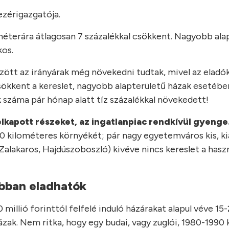
ezérigazgatója.
méterára átlagosan 7 százalékkal csökkent. Nagyobb ala
kos.
ött az irányárak még növekedni tudtak, mivel az eladó
csökkent a kereslet, nagyobb alapterületű házak esetébe
 száma pár hónap alatt tíz százalékkal növekedett!
lkapott részeket, az ingatlanpiac rendkívül gyenge
-10 kilométeres környékét; pár nagy egyetemváros kis, k
Zalakaros, Hajdúszoboszló) kivéve nincs kereslet a haszn
abban eladhatók
millió forinttól felfelé induló házárakat alapul véve 15-
 házak. Nem ritka, hogy egy budai, vagy zuglói, 1980-1990