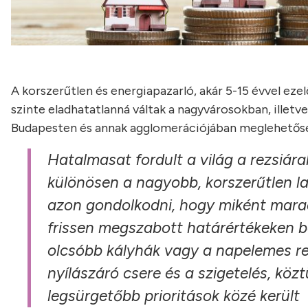
A korszerűtlen és energiapazarló, akár 5-15 évvel eze
szinte eladhatatlanná váltak a nagyvárosokban, illet
Budapesten és annak agglomerációjában meglehetőse
Hatalmasat fordult a világ a rezsiár
különösen a nagyobb, korszerűtlen la
azon gondolkodni, hogy miként mara
frissen megszabott határértékeken be
olcsóbb kályhák vagy a napelemes ren
nyílászáró csere és a szigetelés, köz
legsürgetőbb prioritások közé került