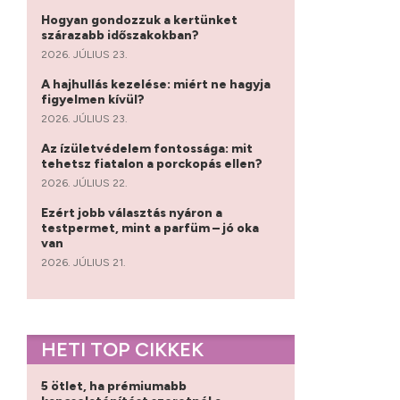
Hogyan gondozzuk a kertünket
szárazabb időszakokban?
2026. JÚLIUS 23.
A hajhullás kezelése: miért ne hagyja
figyelmen kívül?
2026. JÚLIUS 23.
Az ízületvédelem fontossága: mit
tehetsz fiatalon a porckopás ellen?
2026. JÚLIUS 22.
Ezért jobb választás nyáron a
testpermet, mint a parfüm – jó oka
van
2026. JÚLIUS 21.
HETI TOP CIKKEK
5 ötlet, ha prémiumabb