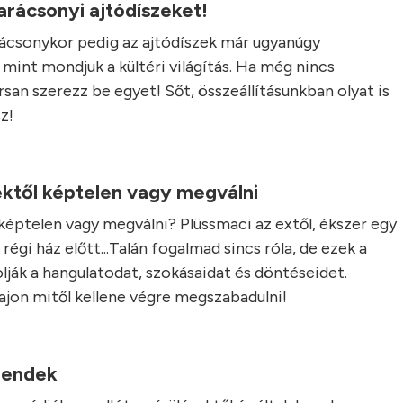
arácsonyi ajtódíszeket!
rácsonykor pedig az ajtódíszek már ugyanúgy
mint mondjuk a kültéri világítás. Ha még nincs
san szerezz be egyet! Sőt, összeállításunkban olyat is
z!
ektől képtelen vagy megválni
 képtelen vagy megválni? Plüssmaci az extől, ékszer egy
égi ház előtt...Talán fogalmad sincs róla, de ezek a
lják a hangulatodat, szokásaidat és döntéseidet.
vajon mitől kellene végre megszabadulni!
trendek