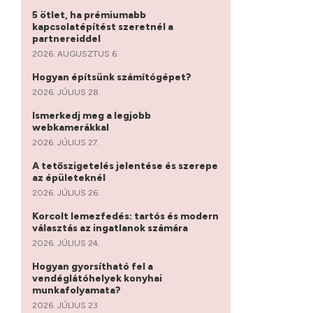
5 ötlet, ha prémiumabb
kapcsolatépítést szeretnél a
partnereiddel
2026. AUGUSZTUS 6.
Hogyan építsünk számítógépet?
2026. JÚLIUS 28.
Ismerkedj meg a legjobb
webkamerákkal
2026. JÚLIUS 27.
A tetőszigetelés jelentése és szerepe
az épületeknél
2026. JÚLIUS 26.
Korcolt lemezfedés: tartós és modern
választás az ingatlanok számára
2026. JÚLIUS 24.
Hogyan gyorsítható fel a
vendéglátóhelyek konyhai
munkafolyamata?
2026. JÚLIUS 23.