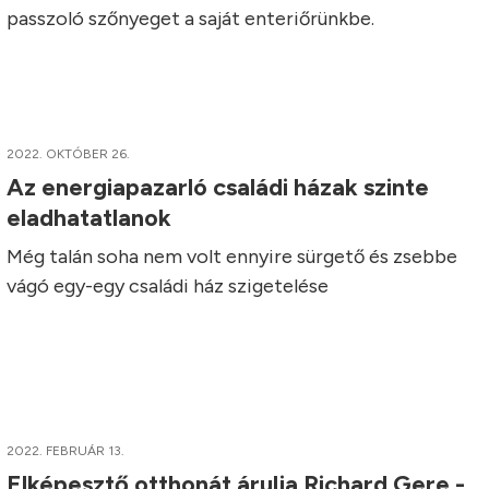
passzoló szőnyeget a saját enteriőrünkbe.
2022. OKTÓBER 26.
Az energiapazarló családi házak szinte
eladhatatlanok
Még talán soha nem volt ennyire sürgető és zsebbe
vágó egy-egy családi ház szigetelése
2022. FEBRUÁR 13.
Elképesztő otthonát árulja Richard Gere -