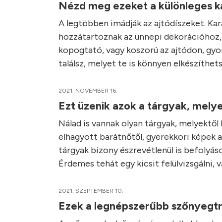
Nézd meg ezeket a különleges k
A legtöbben imádják az ajtódíszeket. Ka
hozzátartoznak az ünnepi dekorációhoz, 
kopogtató, vagy koszorú az ajtódon, gyor
találsz, melyet te is könnyen elkészíthets
2021. NOVEMBER 16.
Ezt üzenik azok a tárgyak, mely
Nálad is vannak olyan tárgyak, melyektől
elhagyott barátnőtől, gyerekkori képek a r
tárgyak bizony észrevétlenül is befolyáso
Érdemes tehát egy kicsit felülvizsgálni, 
2021. SZEPTEMBER 10.
Ezek a legnépszerűbb szőnyeg