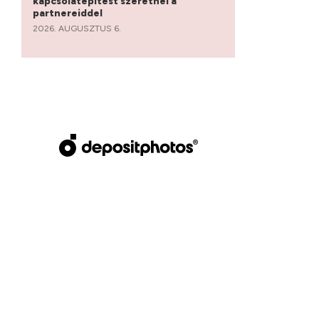
kapcsolatépítést szeretnél a
partnereiddel
2026. AUGUSZTUS 6.