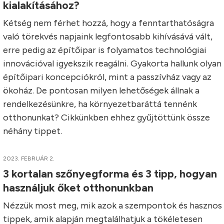
kialakításához?
Kétség nem férhet hozzá, hogy a fenntarthatóságra
való törekvés napjaink legfontosabb kihívásává vált,
erre pedig az építőipar is folyamatos technológiai
innovációval igyekszik reagálni. Gyakorta hallunk olyan
építőipari koncepciókról, mint a passzívház vagy az
ökoház. De pontosan milyen lehetőségek állnak a
rendelkezésünkre, ha környezetbaráttá tennénk
otthonunkat? Cikkünkben ehhez gyűjtöttünk össze
néhány tippet.
2023. FEBRUÁR 2.
3 kortalan szőnyegforma és 3 tipp, hogyan
használjuk őket otthonunkban
Nézzük most meg, mik azok a szempontok és hasznos
tippek, amik alapján megtalálhatjuk a tökéletesen