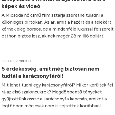
képek és videó
A Micsoda nő című film sztárja szeretne túladni a
különleges birtokán. Az ár, amit a házért és a telekért
kérnek elég borsos, de a mindenféle luxussal felszerelt
otthon biztos lesz, akinek megér 28 millió dollárt.
2021. DECEMBER 24.
5 érdekesség, amit még biztosan nem
tudtál a karácsonyfáról!
Mit lehet tudni egy karácsonyfáról? Mikor kerültek fel
rá az első szaloncukrok? Megdöbbentő tényeket
gyűjtöttünk össze a karácsonyfa kapcsán, amiket a
legtöbben még csak nem is sejtettek korábban!