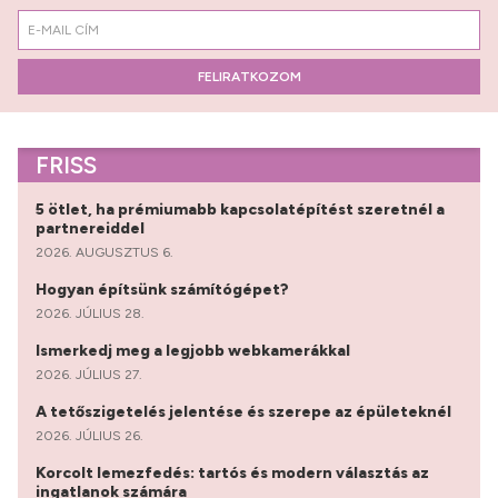
FELIRATKOZOM
FRISS
5 ötlet, ha prémiumabb kapcsolatépítést szeretnél a
partnereiddel
2026. AUGUSZTUS 6.
Hogyan építsünk számítógépet?
2026. JÚLIUS 28.
Ismerkedj meg a legjobb webkamerákkal
2026. JÚLIUS 27.
A tetőszigetelés jelentése és szerepe az épületeknél
2026. JÚLIUS 26.
Korcolt lemezfedés: tartós és modern választás az
ingatlanok számára