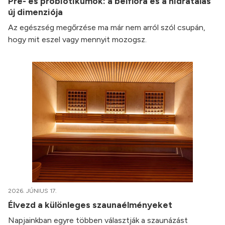
Pre- és probiotikumok: a bélflóra és a hidratálás
új dimenziója
Az egészség megőrzése ma már nem arról szól csupán,
hogy mit eszel vagy mennyit mozogsz.
2026. JÚNIUS 17.
Élvezd a különleges szaunaélményeket
Napjainkban egyre többen választják a szaunázást