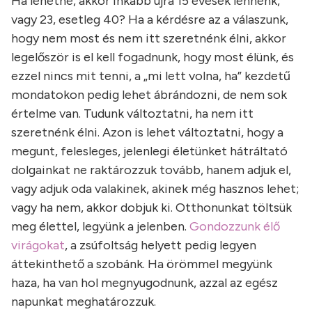
Ha lehetne, akkor inkább újra 15 évesek lennénk,
vagy 23, esetleg 40? Ha a kérdésre az a válaszunk,
hogy nem most és nem itt szeretnénk élni, akkor
legelőször is el kell fogadnunk, hogy most élünk, és
ezzel nincs mit tenni, a „mi lett volna, ha” kezdetű
mondatokon pedig lehet ábrándozni, de nem sok
értelme van. Tudunk változtatni, ha nem itt
szeretnénk élni. Azon is lehet változtatni, hogy a
megunt, felesleges, jelenlegi életünket hátráltató
dolgainkat ne raktározzuk tovább, hanem adjuk el,
vagy adjuk oda valakinek, akinek még hasznos lehet;
vagy ha nem, akkor dobjuk ki. Otthonunkat töltsük
meg élettel, legyünk a jelenben.
Gondozzunk élő
virágokat
, a zsúfoltság helyett pedig legyen
áttekinthető a szobánk. Ha örömmel megyünk
haza, ha van hol megnyugodnunk, azzal az egész
napunkat meghatározzuk.