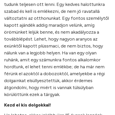
tudunk teljesen ott lenni. Egy kedves halottunkra
szabad és kell is emlékezni, de nem jó ravatallá
változtatni az otthonunkat. Egy fontos személytől
kapott ajándék addig maradjon velünk, amíg
örömünket leljük benne, és nem akadályozza a
továbblépést. Lehet, hogy nagyon aranyos az
exünktől kapott plüssmaci, de nem biztos, hogy
nálunk van a legjobb helyen. Ha van egy olyan
ruhánk, amit egy számunkra fontos alkalomkor
hordtunk, el lehet tenni emlékbe; de ha már nem
férünk el azoktól a dobozoktól, amelyekbe a régi
dolgainkat elsüllyesztettük, akkor érdemes
átgondolni, hogy miért is vannak túlsúlyban
körülöttünk ezek a tárgyak.
Kezd el kis dolgokkal!