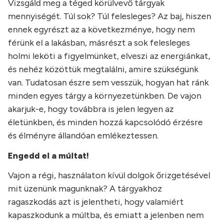
Vizsgáld meg a téged körülvevő tárgyak
mennyiségét. Túl sok? Túl felesleges? Az baj, hiszen
ennek egyrészt az a következménye, hogy nem
férünk el a lakásban, másrészt a sok felesleges
holmi leköti a figyelmünket, elveszi az energiánkat,
és nehéz közöttük megtalálni, amire szükségünk
van. Tudatosan észre sem vesszük, hogyan hat ránk
minden egyes tárgy a környezetünkben. De vajon
akarjuk-e, hogy továbbra is jelen legyen az
életünkben, és minden hozzá kapcsolódó érzésre
és élményre állandóan emlékeztessen.
Engedd el a múltat!
Vajon a régi, használaton kívül dolgok őrizgetésével
mit üzenünk magunknak? A tárgyakhoz
ragaszkodás azt is jelentheti, hogy valamiért
kapaszkodunk a múltba, és emiatt a jelenben nem