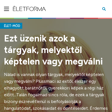
ÉLET-MÓD
Ezt üzenik azok a
tárgyak, melyektől
képtelen vagy megválni
Nálad is vannak olyan tárgyak, melyektől képtelen
vagy megválni? Plüssmaci az extől, ékszer egy
elhagyott barátnőtől, gyerekkori képek a régi ház
előtt...Talán fogalmad sincs róla, de ezek a tárgyak
bizony észrevétlenül is befolyásolják a
hangulatodat, szokásaidat és döntéseidet. Érdemes