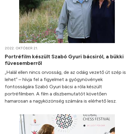
2022. OKTÓBER 21.
Portréfilm készült Szabó Gyuri bácsiról, a bükki
füvesemberről
„Halál ellen nincs orvosság, de az odáig vezető út szép is
lehet” – hívja fel a figyelmet a gyógynövények
fontosságára Szabó Gyuri bácsi a róla készült
portréfilmben. A film a díszbemutatót követően
hamarosan a nagyközönség számára is elérhető lesz.