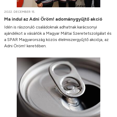
2022. DECEMBER 15.
Ma indul az Adni Öröm! adománygyűjtő akció
Idén is rászoruló családoknak adhatnak karácsonyi
ajándékot a vásárlók a Magyar Máltai Szeretetszolgálat és
a SPAR Magyarország közös élelmiszergyűjtő akciója, az
Adni Öröm! keretében.