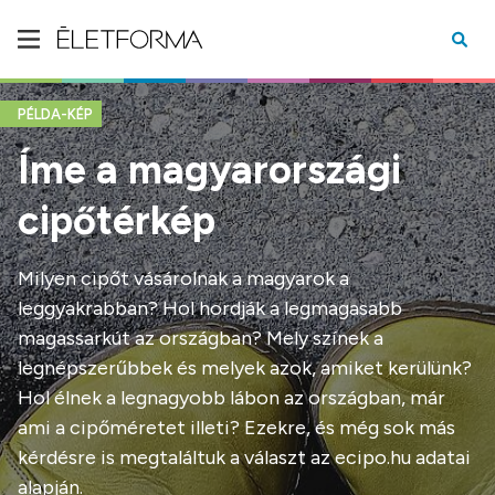
PÉLDA-KÉP
Íme a magyarországi
cipőtérkép
Milyen cipőt vásárolnak a magyarok a
leggyakrabban? Hol hordják a legmagasabb
magassarkút az országban? Mely színek a
legnépszerűbbek és melyek azok, amiket kerülünk?
Hol élnek a legnagyobb lábon az országban, már
ami a cipőméretet illeti? Ezekre, és még sok más
kérdésre is megtaláltuk a választ az ecipo.hu adatai
alapján.