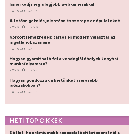
Ismerkedj meg a legjobb webkamerákkal
2026. JÚLIUS 27.
A tetőszigetelés jelentése és szerepe az épületeknél
2026. JÚLIUS 26.
Korcolt lemezfedés: tartós és modern választás az
ingatlanok számára
2026. JÚLIUS 24.
Hogyan gyorsítható fel a vendéglátóhelyek konyhai
munkafolyamata?
2026. JÚLIUS 23.
Hogyan gondozzuk a kertünket szárazabb
időszakokban?
2026. JÚLIUS 23.
HETI TOP CIKKEK
5 ötlet, ha prémiumabb kapcsolatépítést szeretnél a