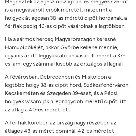
Megnézték az egész országban, és megyék szerint
is a megvásárolt cipők méretét, miszerint a
hölgyek átlagosan 38-as méretű cipőt hordanak, a
férfiak pedig 43-as cipőt vásárolnak a legtöbben.
Ha a sármos herceg Magyarországon keresné
Hamupipőkéjét, akkor Győrbe kellene mennie,
ugyanis az itt leggyakrabban vásárolt méret a 37-
es, ami egy számmal kisebb az országos átlagnál.
A fővárosban, Debrecenben és Miskolcon a
legtöbb hölgy 38-as cipőt hord, Székesfehérváron,
Kecskeméten és Szegeden 39-eset, és a Pécsi
hölgyek vásárolják a legnagyobb méretű cipőt, itt
az átlag a 40-es méret lett.
A férfiak körében az ország nagy részében az
átlagos 43-as méret dominál, 42-es méretet