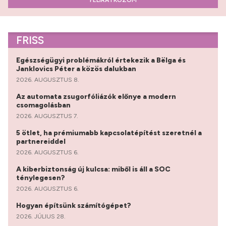
FELIRATKOZOM
FRISS
Egészségügyi problémákról értekezik a Bëlga és
Janklovics Péter a közös dalukban
2026. AUGUSZTUS 8.
Az automata zsugorfóliázók előnye a modern
csomagolásban
2026. AUGUSZTUS 7.
5 ötlet, ha prémiumabb kapcsolatépítést szeretnél a
partnereiddel
2026. AUGUSZTUS 6.
A kiberbiztonság új kulcsa: miből is áll a SOC
ténylegesen?
2026. AUGUSZTUS 6.
Hogyan építsünk számítógépet?
2026. JÚLIUS 28.