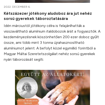
2022. DECEMBER 6.
Kétszázezer jótékony aludoboz ára jut nehéz
sorsú gyerekek táboroztatására
Idén márciustól jótékony célra is felajánlhatták a
visszaváltható alumínium italdobozok árát a fogyasztók. A
kezdeményezésnek köszönhetően 200 ezer doboz gyűlt
össze, ami több mint 3 tonna újrahasznosítható
alumíniumot jelent. A befolyt közel egymillió forintból a
Magyar Máltai Szeretetszolgálat nehéz sorsú gyerekek
nyári táborozását segíti.