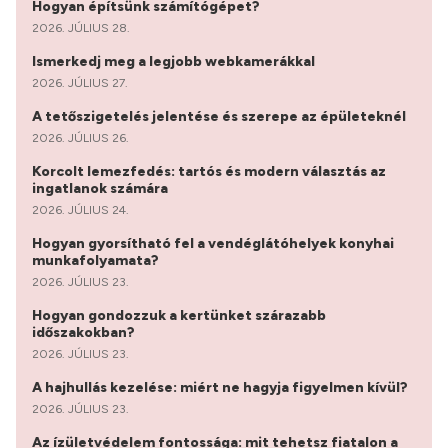
Hogyan építsünk számítógépet?
2026. JÚLIUS 28.
Ismerkedj meg a legjobb webkamerákkal
2026. JÚLIUS 27.
A tetőszigetelés jelentése és szerepe az épületeknél
2026. JÚLIUS 26.
Korcolt lemezfedés: tartós és modern választás az
ingatlanok számára
2026. JÚLIUS 24.
Hogyan gyorsítható fel a vendéglátóhelyek konyhai
munkafolyamata?
2026. JÚLIUS 23.
Hogyan gondozzuk a kertünket szárazabb
időszakokban?
2026. JÚLIUS 23.
A hajhullás kezelése: miért ne hagyja figyelmen kívül?
2026. JÚLIUS 23.
Az ízületvédelem fontossága: mit tehetsz fiatalon a