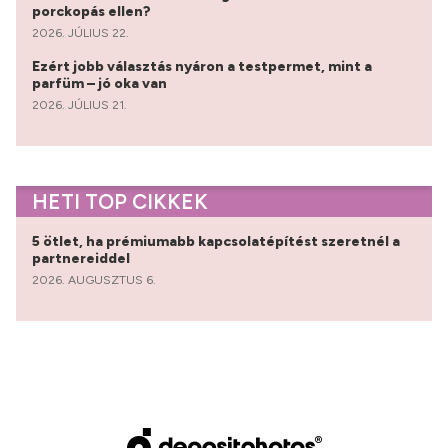
porckopás ellen?
2026. JÚLIUS 22.
Ezért jobb választás nyáron a testpermet, mint a
parfüm – jó oka van
2026. JÚLIUS 21.
HETI TOP CIKKEK
5 ötlet, ha prémiumabb kapcsolatépítést szeretnél a
partnereiddel
2026. AUGUSZTUS 6.