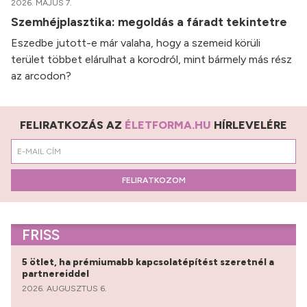
2026. MÁJUS 7.
Szemhéjplasztika: megoldás a fáradt tekintetre
Eszedbe jutott-e már valaha, hogy a szemeid körüli
terület többet elárulhat a korodról, mint bármely más rész
az arcodon?
FELIRATKOZÁS AZ
ÉLETFORMA.HU
HÍRLEVELÉRE
FELIRATKOZOM
FRISS
5 ötlet, ha prémiumabb kapcsolatépítést szeretnél a
partnereiddel
2026. AUGUSZTUS 6.