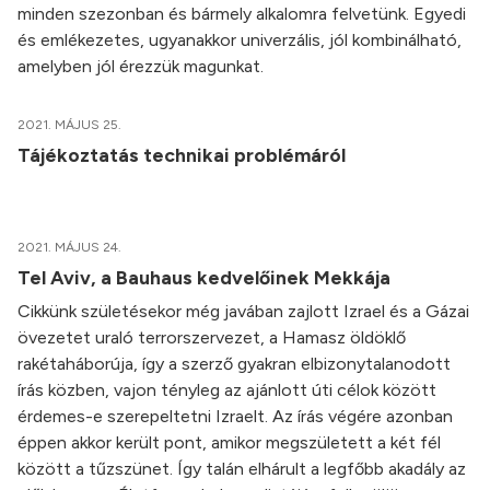
minden szezonban és bármely alkalomra felvetünk. Egyedi
és emlékezetes, ugyanakkor univerzális, jól kombinálható,
amelyben jól érezzük magunkat.
2021. MÁJUS 25.
Tájékoztatás technikai problémáról
2021. MÁJUS 24.
Tel Aviv, a Bauhaus kedvelőinek Mekkája
Cikkünk születésekor még javában zajlott Izrael és a Gázai
övezetet uraló terrorszervezet, a Hamasz öldöklő
rakétaháborúja, így a szerző gyakran elbizonytalanodott
írás közben, vajon tényleg az ajánlott úti célok között
érdemes-e szerepeltetni Izraelt. Az írás végére azonban
éppen akkor került pont, amikor megszületett a két fél
között a tűzszünet. Így talán elhárult a legfőbb akadály az