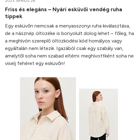
2023. ÁPRILIS 29.
Friss és elegáns – Nyári esküvői vendég ruha
tippek
Egy esküvőn nemcsak a menyasszonyi ruha kiválasztása,
de a násznép öltözéke is bonyolult dolog lehet – főleg, ha
a meghívón szereplő öltözködési kód homályos vagy
egyáltalán nem létezik. Igazából csak egy szabály van,
amelytől soha nem szabad eltérni: meghívottként soha ne
viselj fehéret egy esküvőn!