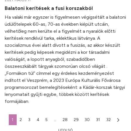
2021. MÁJUS 11.
Balatoni kerítések a fusi korszakból
Ha valaki már egyszer is figyelmesen végigsétált a balatoni
üdülőtelepek 60-as, 70-as években kiépült utcáin,
vélhetőleg nem kerülte el a figyelmét a nyaralók előtti
kerítések rendkívül tarka, eklektikus látványa. A
szocializmus évei alatt dívott a fusizás, az akkor készült
kerítések pedig képesek megidézni a kor társadalmi
valóságát, a lopott anyagból, szabadidőben
összeeszkábált tárgyak szomorúan olcsó világát .
„Formákon túl” címmel egy érdekes kezdeményezést
indított el Veszprém, a 2023 Európa Kulturális Fővárosa
programsorozat bemelegítéseként: a Kádár-korszak tárgyi
lenyomatait gyűjti egybe, többek között kerítések
formájában.
1
2
3
4
5
...
28
29
30
31
32
UTOLSÓ