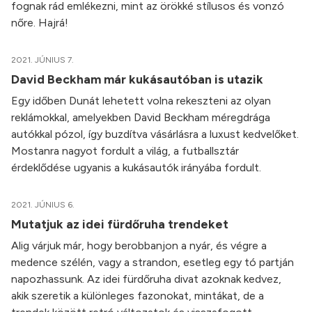
fognak rád emlékezni, mint az örökké stílusos és vonzó
nőre. Hajrá!
2021. JÚNIUS 7.
David Beckham már kukásautóban is utazik
Egy időben Dunát lehetett volna rekeszteni az olyan
reklámokkal, amelyekben David Beckham méregdrága
autókkal pózol, így buzdítva vásárlásra a luxust kedvelőket.
Mostanra nagyot fordult a világ, a futballsztár
érdeklődése ugyanis a kukásautók irányába fordult.
2021. JÚNIUS 6.
Mutatjuk az idei fürdőruha trendeket
Alig várjuk már, hogy berobbanjon a nyár, és végre a
medence szélén, vagy a strandon, esetleg egy tó partján
napozhassunk. Az idei fürdőruha divat azoknak kedvez,
akik szeretik a különleges fazonokat, mintákat, de a