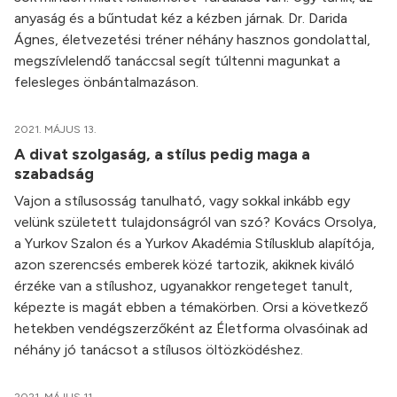
anyaság és a bűntudat kéz a kézben járnak. Dr. Darida
Ágnes, életvezetési tréner néhány hasznos gondolattal,
megszívlelendő tanáccsal segít túltenni magunkat a
felesleges önbántalmazáson.
2021. MÁJUS 13.
A divat szolgaság, a stílus pedig maga a
szabadság
Vajon a stílusosság tanulható, vagy sokkal inkább egy
velünk született tulajdonságról van szó? Kovács Orsolya,
a Yurkov Szalon és a Yurkov Akadémia Stílusklub alapítója,
azon szerencsés emberek közé tartozik, akiknek kiváló
érzéke van a stílushoz, ugyanakkor rengeteget tanult,
képezte is magát ebben a témakörben. Orsi a következő
hetekben vendégszerzőként az Életforma olvasóinak ad
néhány jó tanácsot a stílusos öltözködéshez.