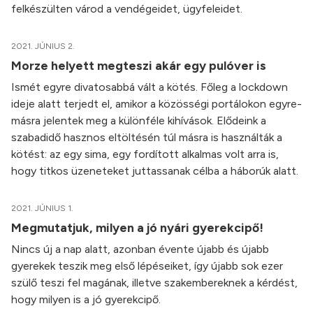
felkészülten várod a vendégeidet, ügyfeleidet.
2021. JÚNIUS 2.
Morze helyett megteszi akár egy pulóver is
Ismét egyre divatosabbá vált a kötés. Főleg a lockdown
ideje alatt terjedt el, amikor a közösségi portálokon egyre-
másra jelentek meg a különféle kihívások. Elődeink a
szabadidő hasznos eltöltésén túl másra is használták a
kötést: az egy sima, egy fordított alkalmas volt arra is,
hogy titkos üzeneteket juttassanak célba a háborúk alatt.
2021. JÚNIUS 1.
Megmutatjuk, milyen a jó nyári gyerekcipő!
Nincs új a nap alatt, azonban évente újabb és újabb
gyerekek teszik meg első lépéseiket, így újabb sok ezer
szülő teszi fel magának, illetve szakembereknek a kérdést,
hogy milyen is a jó gyerekcipő.