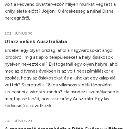
volt a kedvenc divattervező? Milyen munkát végzett a
királyi élete előtt? Jöjjön 10 érdekesség a néhai Diana
hercegnőről.
2021. JÚNIUS 30.
Utazz velünk Ausztráliába
Érdekel egy olyan ország, ahol a nagyvárosokat angol
lordokról, míg az apró településeket a helyi őslakosok
nyelvén nevezték el? Ellátogatnál egy olyan helyre, ahol
még az ötvenes években is az volt népszámláláskor a
szokás, hogy az őslakosokat és a juhokat egy kalap alá
vették? Szeretnél a 16-os villamossal délutánonként
kiruccanni a városi strandra? Ha mindezt személyesen is
megtapasztanád, nos akkor irány Ausztrália. Egy kis
kedvcsináló következik.
2021. JÚNIUS 29.
A szecesszió dresszkódja a Ráth György-villában