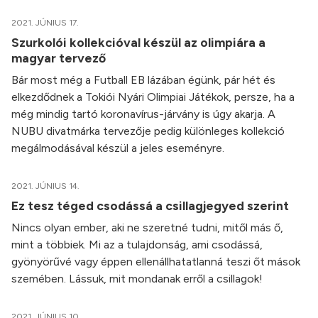
2021. JÚNIUS 17.
Szurkolói kollekcióval készül az olimpiára a
magyar tervező
Bár most még a Futball EB lázában égünk, pár hét és
elkezdődnek a Tokiói Nyári Olimpiai Játékok, persze, ha a
még mindig tartó koronavírus-járvány is úgy akarja. A
NUBU divatmárka tervezője pedig különleges kollekció
megálmodásával készül a jeles eseményre.
2021. JÚNIUS 14.
Ez tesz téged csodássá a csillagjegyed szerint
Nincs olyan ember, aki ne szeretné tudni, mitől más ő,
mint a többiek. Mi az a tulajdonság, ami csodássá,
gyönyörűvé vagy éppen ellenállhatatlanná teszi őt mások
szemében. Lássuk, mit mondanak erről a csillagok!
2021. JÚNIUS 10.