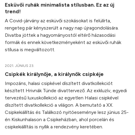
Esküvői ruhák minimalista stílusban. Ez az új
trend!
A Covid-járvány az esküvői szokásokat is felülírta,
rengeteg pár kényszerült a nagy nap újragondolására.
Divatba jöttek a hagyományostól eltérő házasodási
formák és ennek következményeként az esküvői ruhák
stílusa is megváltozott.
2021. JÚNIUS 23.
Csipkék királynője, a királynők csipkéje
Impozáns, halasi csipkével díszített divatkollekciót
készített Hrivnák Tünde divattervező. Az exkluzív, egyedi
tervezésű luxuskollekció az egyetlen Halasi csipkével
díszített divatkollekció a világon. A bemutató a XX.
Csipkekiállítás és Találkozó nyitóeseménye lesz június 25-
én Kiskunhalason a Csipkeházban, ahol porcelán és
csipkekiállítás is nyílik a rendezvény keretében.