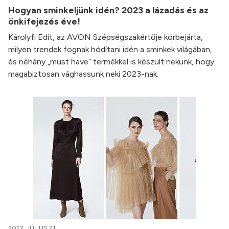
Hogyan sminkeljünk idén? 2023 a lázadás és az
önkifejezés éve!
Károlyfi Edit, az AVON Szépségszakértője körbejárta,
milyen trendek fognak hódítani idén a sminkek világában,
és néhány „must have” termékkel is készült nekünk, hogy
magabiztosan vághassunk neki 2023-nak.
2022. JÚLIUS 21.