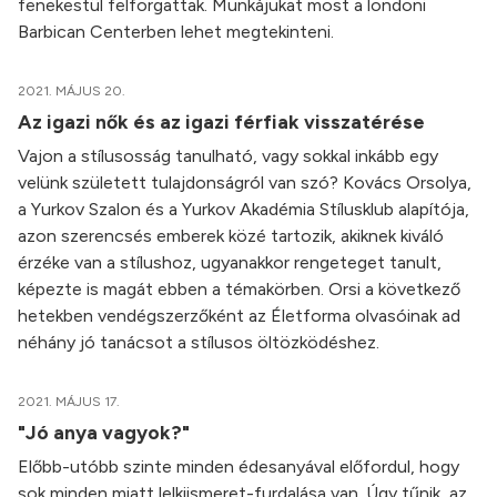
fenekestül felforgattak. Munkájukat most a londoni
Barbican Centerben lehet megtekinteni.
2021. MÁJUS 20.
Az igazi nők és az igazi férfiak visszatérése
Vajon a stílusosság tanulható, vagy sokkal inkább egy
velünk született tulajdonságról van szó? Kovács Orsolya,
a Yurkov Szalon és a Yurkov Akadémia Stílusklub alapítója,
azon szerencsés emberek közé tartozik, akiknek kiváló
érzéke van a stílushoz, ugyanakkor rengeteget tanult,
képezte is magát ebben a témakörben. Orsi a következő
hetekben vendégszerzőként az Életforma olvasóinak ad
néhány jó tanácsot a stílusos öltözködéshez.
2021. MÁJUS 17.
"Jó anya vagyok?"
Előbb-utóbb szinte minden édesanyával előfordul, hogy
sok minden miatt lelkiismeret-furdalása van. Úgy tűnik, az