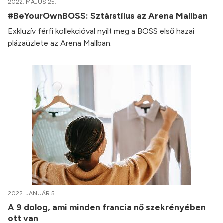
2022. MÁJUS 25.
#BeYourOwnBOSS: Sztárstílus az Arena Mallban
Exkluzív férfi kollekcióval nyílt meg a BOSS első hazai
plázaüzlete az Arena Mallban.
2022. JANUÁR 5.
A 9 dolog, ami minden francia nő szekrényében
ott van