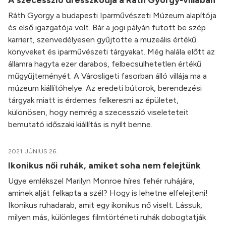
Ráth György a budapesti Iparművészeti Múzeum alapítója
és első igazgatója volt. Bár a jogi pályán futott be szép
karriert, szenvedélyesen gyűjtötte a muzeális értékű
könyveket és iparművészeti tárgyakat. Még halála előtt az
államra hagyta ezer darabos, felbecsülhetetlen értékű
műgyűjteményét. A Városligeti fasorban álló villája ma a
múzeum kiállítóhelye. Az eredeti bútorok, berendezési
tárgyak miatt is érdemes felkeresni az épületet,
különösen, hogy nemrég a szecesszió viseleteteit
bemutató időszaki kiállítás is nyílt benne.
2021. JÚNIUS 26.
Ikonikus női ruhák, amiket soha nem felejtünk
Ugye emlékszel Marilyn Monroe híres fehér ruhájára,
aminek alját felkapta a szél? Hogy is lehetne elfelejteni!
Ikonikus ruhadarab, amit egy ikonikus nő viselt. Lássuk,
milyen más, különleges filmtörténeti ruhák dobogtatják