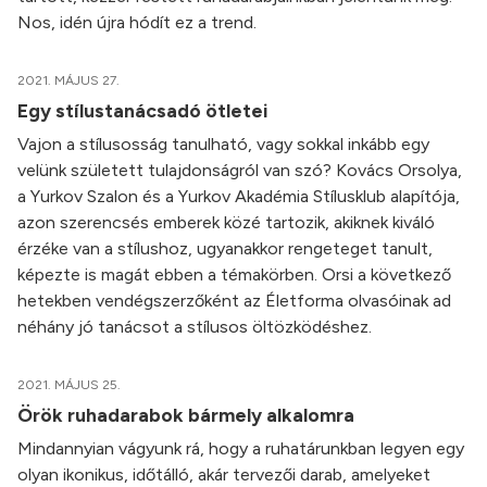
Nos, idén újra hódít ez a trend.
2021. MÁJUS 27.
Egy stílustanácsadó ötletei
Vajon a stílusosság tanulható, vagy sokkal inkább egy
velünk született tulajdonságról van szó? Kovács Orsolya,
a Yurkov Szalon és a Yurkov Akadémia Stílusklub alapítója,
azon szerencsés emberek közé tartozik, akiknek kiváló
érzéke van a stílushoz, ugyanakkor rengeteget tanult,
képezte is magát ebben a témakörben. Orsi a következő
hetekben vendégszerzőként az Életforma olvasóinak ad
néhány jó tanácsot a stílusos öltözködéshez.
2021. MÁJUS 25.
Örök ruhadarabok bármely alkalomra
Mindannyian vágyunk rá, hogy a ruhatárunkban legyen egy
olyan ikonikus, időtálló, akár tervezői darab, amelyeket