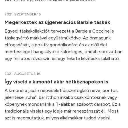
2021. SZEPTEMBER 16.
Megérkeztek az újgenerációs Barbie táskák
Egyedi táskakollekciót tervezett a Barbie a Coccinelle
táskagyártó márkával együttműködve. Az önmagunk
elfogadását, a pozitív gondolkodást és az előítélet
mentességet hangsúlyozó különleges, limitált sorozatban
egy feliratos rózsaszín és egy fekete kézitáska található.
2021. AUGUSZTUS 16.
Így viseld a kimonót akár hétköznapokon is
A kimonó a japán népviselet összefoglaló neve, pontos
jelentése „ruha”, bár itthon inkább csak köntösnek vagy
köpenynek mondanánk a T-alakban szabott darabot. Ez a
tradicionális viselet egy ideje már reneszánszát éli. Most
azt is megmutatjuk, milyen alkalmakkor tudod viselni.