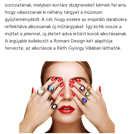
sorozatának, melyben kortárs dizájnereket kérnek fel arra,
hogy válasszanak ki néhány tárgyat a múzeum
gyűjteményéből. A cél, hogy ezekre az inspiráló darabokra
reflektálva alkossanak új műtárgyakat. Így kötik össze a
múltat a jelennel, új életet adva letűnt korok alkotásainak.
A legújabb kollekciót a Romani Design két alapítója
tervezte, az alkotások a Ráth György Villában láthatók.