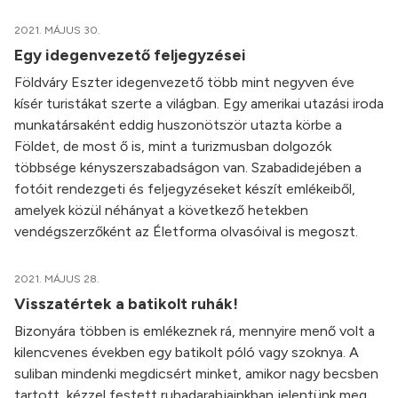
2021. MÁJUS 30.
Egy idegenvezető feljegyzései
Földváry Eszter idegenvezető több mint negyven éve
kísér turistákat szerte a világban. Egy amerikai utazási iroda
munkatársaként eddig huszonötször utazta körbe a
Földet, de most ő is, mint a turizmusban dolgozók
többsége kényszerszabadságon van. Szabadidejében a
fotóit rendezgeti és feljegyzéseket készít emlékeiből,
amelyek közül néhányat a következő hetekben
vendégszerzőként az Életforma olvasóival is megoszt.
2021. MÁJUS 28.
Visszatértek a batikolt ruhák!
Bizonyára többen is emlékeznek rá, mennyire menő volt a
kilencvenes években egy batikolt póló vagy szoknya. A
suliban mindenki megdicsért minket, amikor nagy becsben
tartott, kézzel festett ruhadarabjainkban jelentünk meg.