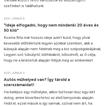
trendek között retró változatok és visszafogott
szetteket is találhatunk.
2021. JÚNIUS 5.
"Ideje elfogadni, hogy nem mindenki 20 éves és
50 kiló"
Kozma Rita már hosszú ideje azért küzd, hogy jóval
kevesebb előítéletünk legyen azokkal szemben, akik a
külsejük alapján nem felelnek meg a kor szépségideáljának.
Legyen szó túlsúlyról, bőrhibákról, bőrszínről, az ő célja,
hogy ne a kinézetük alapján ítéljük meg az embereket.
2021. JÚNIUS 2.
Autós műhelyed van? Így tárold a
szerszámaidat!
Ha belépsz egy műhelybe, akkor biztosan lesz egy-két
dolog, amire következtetsz az első benyomás alapján.
Hidd el, ezzel mások is így vannak, szóval nem árt, ha