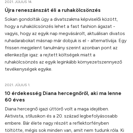
2021. JÚLIUS 14.
Újra reneszánszát éli a ruhakölcsönzés
Sokan gondolták úgy a divatszakma képviselői között,
hogy a ruhakölcsönzés lehet a fast fashion ágazat -
vagyis, hogy az egyik nap megvásárolt, aktuálisan divatos
ruhadarabokat másnap már dobjuk is el - alternatívája. Egy
frissen megjelent tanulmány szerint azonban pont az
ellenkezője igaz: a rejtett költségek miatt a
ruhakölcsönzés az egyik leginkább környezetszennyező
tevékenységek egyike.
2021. JÚLIUS 1.
10 érdekesség Diana hercegnőről, aki ma lenne
60 éves
Diana hercegnő igazi úttörő volt a maga idejében.
Aktivista, stílusikon és a 20. század legbefolyásosabb
embere. Bár élete nagy részét a reflektorfényben
töltötte, mégis sok minden van, amit nem tudunk róla. Ki