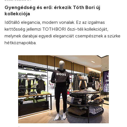
Gyengédség és erő: érkezik Tóth Bori új
kollekciója
Időtálló elegancia, modern vonalak. Ez az izgalmas
kettősség jellemzi TOTHBORI őszi-téli kollekcióját,
melynek darabjai egyedi eleganciát csempésznek a szürke
hétköznapokba.