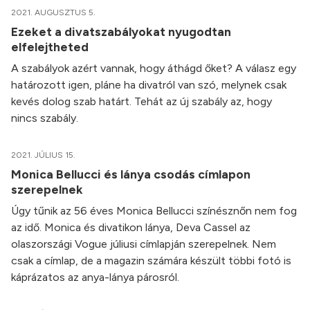
2021. AUGUSZTUS 5.
Ezeket a divatszabályokat nyugodtan
elfelejtheted
A szabályok azért vannak, hogy áthágd őket? A válasz egy
határozott igen, pláne ha divatról van szó, melynek csak
kevés dolog szab határt. Tehát az új szabály az, hogy
nincs szabály.
2021. JÚLIUS 15.
Monica Bellucci és lánya csodás címlapon
szerepelnek
Úgy tűnik az 56 éves Monica Bellucci színésznőn nem fog
az idő. Monica és divatikon lánya, Deva Cassel az
olaszországi Vogue júliusi címlapján szerepelnek. Nem
csak a címlap, de a magazin számára készült többi fotó is
káprázatos az anya-lánya párosról.