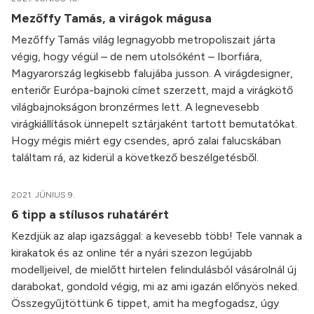
Mezőffy Tamás, a virágok mágusa
Mezőffy Tamás világ legnagyobb metropoliszait járta
végig, hogy végül – de nem utolsóként – Iborfiára,
Magyarország legkisebb falujába jusson. A virágdesigner,
enteriőr Európa-bajnoki címet szerzett, majd a virágkötő
világbajnokságon bronzérmes lett. A legnevesebb
virágkiállítások ünnepelt sztárjaként tartott bemutatókat.
Hogy mégis miért egy csendes, apró zalai falucskában
találtam rá, az kiderül a következő beszélgetésből.
2021. JÚNIUS 9.
6 tipp a stílusos ruhatárért
Kezdjük az alap igazsággal: a kevesebb több! Tele vannak a
kirakatok és az online tér a nyári szezon legújabb
modelljeivel, de mielőtt hirtelen felindulásból vásárolnál új
darabokat, gondold végig, mi az ami igazán előnyös neked.
Összegyűjtöttünk 6 tippet, amit ha megfogadsz, úgy