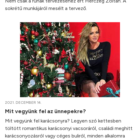
Nem csak a ruhák tervezéséhez ért Herczeg Zoltán. A
sokrétű munkájáról mesélt a tervező.
2021. DECEMBER 14.
Mit vegyünk fel az ünnepekre?
Mit vegyünk fel karácsonyra? Legyen szó kettesben
töltött romantikus karácsonyi vacsoráról, családi meghitt
karácsonyozásról vagy céges buliról, minden alkalomra