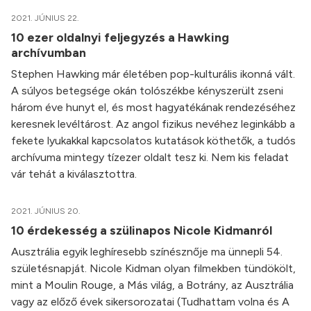
2021. JÚNIUS 22.
10 ezer oldalnyi feljegyzés a Hawking
archívumban
Stephen Hawking már életében pop-kulturális ikonná vált.
A súlyos betegsége okán tolószékbe kényszerült zseni
három éve hunyt el, és most hagyatékának rendezéséhez
keresnek levéltárost. Az angol fizikus nevéhez leginkább a
fekete lyukakkal kapcsolatos kutatások köthetők, a tudós
archívuma mintegy tízezer oldalt tesz ki. Nem kis feladat
vár tehát a kiválasztottra.
2021. JÚNIUS 20.
10 érdekesség a szülinapos Nicole Kidmanról
Ausztrália egyik leghíresebb színésznője ma ünnepli 54.
születésnapját. Nicole Kidman olyan filmekben tündökölt,
mint a Moulin Rouge, a Más világ, a Botrány, az Ausztrália
vagy az előző évek sikersorozatai (Tudhattam volna és A