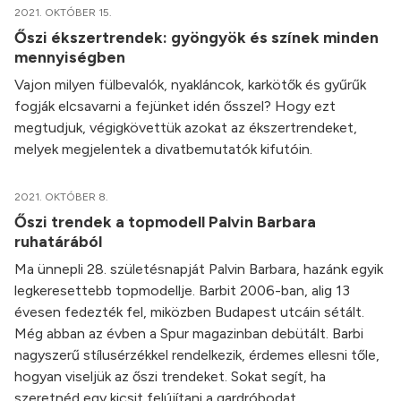
2021. OKTÓBER 15.
Őszi ékszertrendek: gyöngyök és színek minden
mennyiségben
Vajon milyen fülbevalók, nyakláncok, karkötők és gyűrűk
fogják elcsavarni a fejünket idén ősszel? Hogy ezt
megtudjuk, végigkövettük azokat az ékszertrendeket,
melyek megjelentek a divatbemutatók kifutóin.
2021. OKTÓBER 8.
Őszi trendek a topmodell Palvin Barbara
ruhatárából
Ma ünnepli 28. születésnapját Palvin Barbara, hazánk egyik
legkeresettebb topmodellje. Barbit 2006-ban, alig 13
évesen fedezték fel, miközben Budapest utcáin sétált.
Még abban az évben a Spur magazinban debütált. Barbi
nagyszerű stílusérzékkel rendelkezik, érdemes ellesni tőle,
hogyan viseljük az őszi trendeket. Sokat segít, ha
szeretnéd egy kicsit felújítani a gardróbodat.