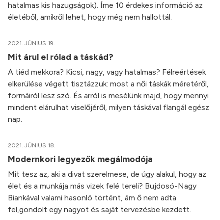
hatalmas kis hazugságok). Íme 10 érdekes információ az
életéből, amikről lehet, hogy még nem hallottál.
2021. JÚNIUS 19.
Mit árul el rólad a táskád?
A tiéd mekkora? Kicsi, nagy, vagy hatalmas? Félreértések
elkerülése végett tisztázzuk: most a női táskák méretéről,
formáiról lesz szó. És arról is mesélünk majd, hogy mennyi
mindent elárulhat viselőjéről, milyen táskával flangál egész
nap.
2021. JÚNIUS 18.
Modernkori legyezők megálmodója
Mit tesz az, aki a divat szerelmese, de úgy alakul, hogy az
élet és a munkája más vizek felé tereli? Bujdosó-Nagy
Biankával valami hasonló történt, ám ő nem adta
fel,gondolt egy nagyot és saját tervezésbe kezdett.