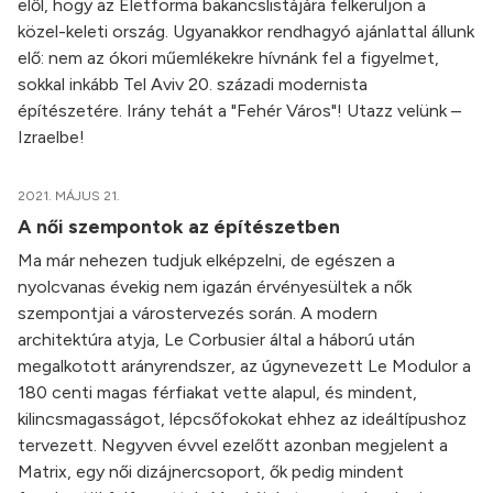
elől, hogy az Életforma bakancslistájára felkerüljön a
közel-keleti ország. Ugyanakkor rendhagyó ajánlattal állunk
elő: nem az ókori műemlékekre hívnánk fel a figyelmet,
sokkal inkább Tel Aviv 20. századi modernista
építészetére. Irány tehát a "Fehér Város"! Utazz velünk –
Izraelbe!
2021. MÁJUS 21.
A női szempontok az építészetben
Ma már nehezen tudjuk elképzelni, de egészen a
nyolcvanas évekig nem igazán érvényesültek a nők
szempontjai a várostervezés során. A modern
architektúra atyja, Le Corbusier által a háború után
megalkotott arányrendszer, az úgynevezett Le Modulor a
180 centi magas férfiakat vette alapul, és mindent,
kilincsmagasságot, lépcsőfokokat ehhez az ideáltípushoz
tervezett. Negyven évvel ezelőtt azonban megjelent a
Matrix, egy női dizájnercsoport, ők pedig mindent