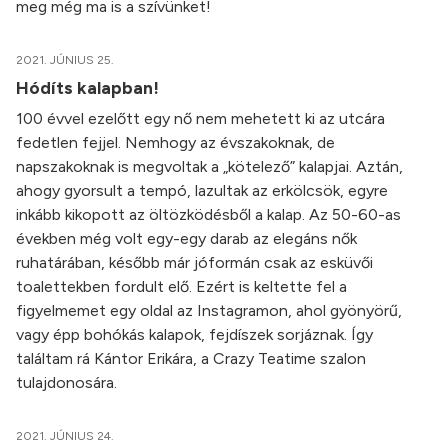
meg még ma is a szívünket!
2021. JÚNIUS 25.
Hódíts kalapban!
100 évvel ezelőtt egy nő nem mehetett ki az utcára
fedetlen fejjel. Nemhogy az évszakoknak, de
napszakoknak is megvoltak a „kötelező” kalapjai. Aztán,
ahogy gyorsult a tempó, lazultak az erkölcsök, egyre
inkább kikopott az öltözködésből a kalap. Az 50-60-as
években még volt egy-egy darab az elegáns nők
ruhatárában, később már jóformán csak az esküvői
toalettekben fordult elő. Ezért is keltette fel a
figyelmemet egy oldal az Instagramon, ahol gyönyörű,
vagy épp bohókás kalapok, fejdíszek sorjáznak. Így
találtam rá Kántor Erikára, a Crazy Teatime szalon
tulajdonosára.
2021. JÚNIUS 24.