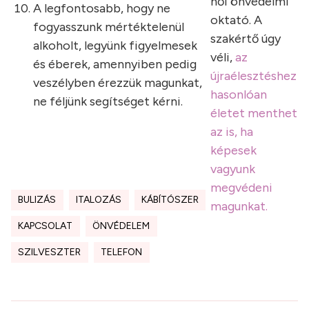
női önvédelmi
A legfontosabb, hogy ne
oktató. A
fogyasszunk mértéktelenül
szakértő úgy
alkoholt, legyünk figyelmesek
véli,
az
és éberek, amennyiben pedig
újraélesztéshez
veszélyben érezzük magunkat,
hasonlóan
ne féljünk segítséget kérni.
életet menthet
az is, ha
képesek
vagyunk
megvédeni
BULIZÁS
ITALOZÁS
KÁBÍTÓSZER
magunkat.
KAPCSOLAT
ÖNVÉDELEM
SZILVESZTER
TELEFON