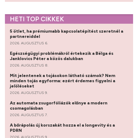
HETI TOP CIKKEK
5 ötlet, ha prémiumabb kapcsolatépítést szeretnél a
partnereiddel
2026. AUGUSZTUS 6.
Egészségügyi problémákról értekezik a Bëlga és
Janklovics Péter a közös dalukban
2026. AUGUSZTUS 8.
Mit jelentenek a tojásokon látható számok? Nem
minden tojás egyforma: ezért érdemes figyelni a
jelöléseket
2026. AUGUSZTUS 9.
Az automata zsugorfóliázók előnye a modern
csomagolásban
2026. AUGUSZTUS 7.
A bőrápolás új korszakát hozza el a longevity és a
PDRN
2026. AUGUSZTUS 9.