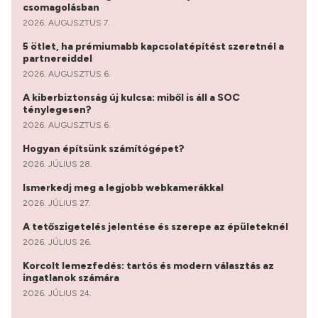
csomagolásban
2026. AUGUSZTUS 7.
5 ötlet, ha prémiumabb kapcsolatépítést szeretnél a
partnereiddel
2026. AUGUSZTUS 6.
A kiberbiztonság új kulcsa: miből is áll a SOC
ténylegesen?
2026. AUGUSZTUS 6.
Hogyan építsünk számítógépet?
2026. JÚLIUS 28.
Ismerkedj meg a legjobb webkamerákkal
2026. JÚLIUS 27.
A tetőszigetelés jelentése és szerepe az épületeknél
2026. JÚLIUS 26.
Korcolt lemezfedés: tartós és modern választás az
ingatlanok számára
2026. JÚLIUS 24.