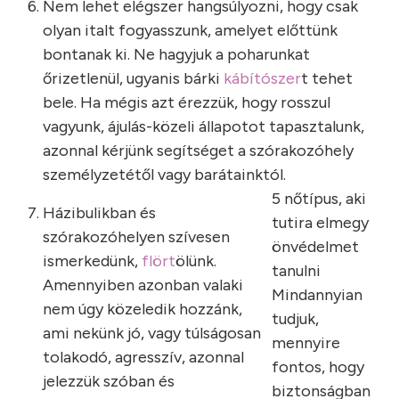
Nem lehet elégszer hangsúlyozni, hogy csak
olyan italt fogyasszunk, amelyet előttünk
bontanak ki. Ne hagyjuk a poharunkat
őrizetlenül, ugyanis bárki
kábítószer
t tehet
bele. Ha mégis azt érezzük, hogy rosszul
vagyunk, ájulás-közeli állapotot tapasztalunk,
azonnal kérjünk segítséget a szórakozóhely
személyzetétől vagy barátainktól.
5 nőtípus, aki
Házibulikban és
tutira elmegy
szórakozóhelyen szívesen
önvédelmet
ismerkedünk,
flört
ölünk.
tanulni
Amennyiben azonban valaki
Mindannyian
nem úgy közeledik hozzánk,
tudjuk,
ami nekünk jó, vagy túlságosan
mennyire
tolakodó, agresszív, azonnal
fontos, hogy
jelezzük szóban és
biztonságban