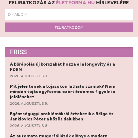
FELIRATKOZÁS AZ
ÉLETFORMA.HU
HÍRLEVELÉRE
FELIRATKOZOM
FRISS
A bőrápolás új korszakát hozza el a longevity és a
PDRN
2026. AUGUSZTUS 9.
Mit jelentenek a tojásokon látható számok? Nem
minden tojás egyforma: ezért érdemes figyelni a
jelöléseket
2026. AUGUSZTUS 9.
Egészségügyi problémákról értekezik a Bëlga és
Janklovics Péter a közös dalukban
2026. AUGUSZTUS 8.
Az automata zsugorfóliázók előnye a modern