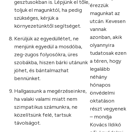
gesztusokban is. Lépjünk el tőle,
érezzük
toljuk el magunktól, ha pedig
magunkat az
szükséges, kérjük a
utcán. Kevesen
környezetünktől segítséget.
vannak
azonban, akik
Kerüljük az egyedüllétet, ne
olyannyira
menjünk egyedül a mosdóba,
tudatosak ezen
zeg-zugos folyosókra, üres
a téren, hogy
szobákba, hiszen bárki utánunk
legalább
jöhet, és bántalmazhat
néhány
bennünket.
hónapos
Hallgassunk a megérzéseinkre,
önvédelmi
ha valaki valami miatt nem
oktatáson
szimpatikus számunkra, ne
részt vegyenek
közelítsünk felé, tartsuk
– mondja
távolságot.
Kovács Ildikó