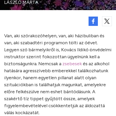
LÁSZLÓ MÁRTA
Van, aki szórakozóhelyen, van, aki házibuliban és
van, aki szabadtéri programon tölti az óévet.
Legyen szó bármelyikről is, Kovács Ildikó önvédelmi
instruktor szerint fokozottan ügyelnünk kell a
biztonságunkra. Nemcsak a
zsebesek
és az alkohol
hatására agresszívebb emberekkel találkozhatunk
ilyenkor, hanem egyetlen pillanat alatt olyan
szituációkban is találhatjuk magunkat, amelyekre
előre felkészülve nem eshet bántódásunk. A
szakértő tíz tippet gyűjtött össze, amelyek
figyelembevételével csökkentetjük az áldozattá
válás kockázatát.