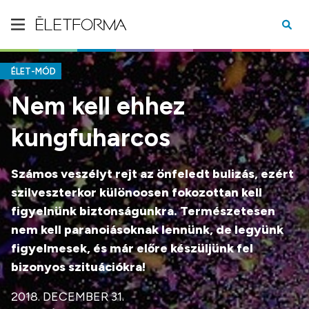
ÉLET-MÓD
Nem kell ehhez
kungfuharcos
Számos veszélyt rejt az önfeledt bulizás, ezért
szilveszterkor különoosen fokozottan kell
figyelnünk biztonságunkra. Természetesen
nem kell paranoiásoknak lennünk, de legyünk
figyelmesek, és már előre készüljünk fel
bizonyos szituációkra!
2018. DECEMBER 31.