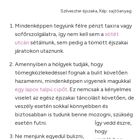
Szilveszter éjszaka, Kép: sajtóanyag
Mindenképpen tegyünk félre pénzt taxira vagy
sofőrszolgálatra, így nem kell sem a
sötét
utcán
sétálnunk, sem pedig a tömött éjszakai
járatokon utaznunk.
Amennyiben a hölgyek tudják, hogy
tömegközlekedéssel fognak a bulit követően
hazamenni, mindenképpen vigyenek magukkal
egy lapos talpú cipőt
. Ez nemcsak a kényelmes
viselet az egész éjszakai táncolást követően, de
veszély esetén sokkal könnyebben és
biztosabban is tudunk benne mozogni, szükség
esetén futni.
Így vedd észre,
hogy
Ne menjünk egyedül bulizni,