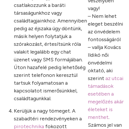
veszélyben
csatlakozzunk a baráti
vagy!
társaságunkhoz vagy
– Nem lehet
családtagjainkhoz. Amennyiben
eleget beszélni
pedig az éjszaka úgy döntünk,
az önvédelem
másik helyen folytatjuk a
fontosságáról
szórakozást, értesítsünk róla
– vallja Kovács
valakit legalább egy chat
Ildikó női
üzenet vagy SMS formájában.
önvédelmi
Úton hazafelé pedig lehetőség
oktató, aki
szerint telefonon keresztül
szerint
az utcai
tartsuk folyamatosan a
támadások
kapcsolatot ismerősünkkel,
esetében a
családtagunkkal.
megelőzés akár
életeket is
Kerüljük a nagy tömeget. A
menthet
.
szabadtéri rendezvényeken a
Számos jel van
pirotechnika
fokozott