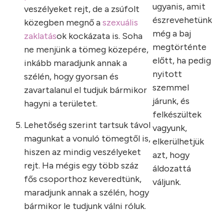
ugyanis, amit
veszélyeket rejt, de a zsúfolt
észrevehetünk
közegben megnő a
szexuális
még a baj
zaklatás
ok kockázata is. Soha
megtörténte
ne menjünk a tömeg közepére,
előtt, ha pedig
inkább maradjunk annak a
nyitott
szélén, hogy gyorsan és
szemmel
zavartalanul el tudjuk bármikor
járunk, és
hagyni a területet.
felkészültek
Lehetőség szerint tartsuk távol
vagyunk,
magunkat a vonuló tömegtől is,
elkerülhetjük
hiszen az mindig veszélyeket
azt, hogy
rejt. Ha mégis egy több száz
áldozattá
fős csoporthoz keveredtünk,
váljunk.
maradjunk annak a szélén, hogy
bármikor le tudjunk válni róluk.