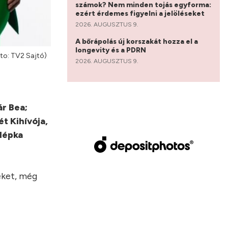
számok? Nem minden tojás egyforma:
ezért érdemes figyelni a jelöléseket
2026. AUGUSZTUS 9.
A bőrápolás új korszakát hozza el a
longevity és a PDRN
oto: TV2 Sajtó)
2026. AUGUSZTUS 9.
r Bea;
ét Kihívója,
zlépka
eket, még