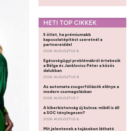
HETI TOP CIKKEK
5 ötlet, ha prémiumabb
kapcsolatépítést szeretnél a
partnereiddel
2026. AUGUSZTUS 6.
Egészségügyi problémákról értekezik
a Bëlga és Janklovics Péter a közös
dalukban
2026. AUGUSZTUS 8.
Az automata zsugorfóliázók előnye a
modern csomagolásban
2026. AUGUSZTUS 7.
A kiberbiztonság új kulcsa: miből is áll
a SOC ténylegesen?
2026. AUGUSZTUS 6.
Mit jelentenek a tojásokon látható