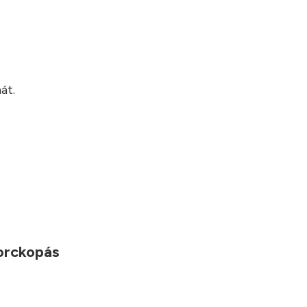
?
át.
porckopás