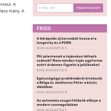
ressz. A
FELIRATKOZOM
esz hiány. A
FRISS
A bőrápolás új korszakát hozza el a
longevity és a PDRN
2026. AUGUSZTUS 9.
Mit jelentenek a tojásokon látható
számok? Nem minden tojás egyforma:
ezért érdemes figyelni a jelöléseket
2026. AUGUSZTUS 9.
Egészségügyi problémákról értekezik
a Bëlga és Janklovics Péter a közös
dalukban
2026. AUGUSZTUS 8.
Az automata zsugorfóliázók előnye a
modern csomagolásban
2026. AUGUSZTUS 7.