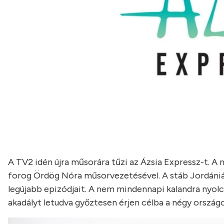
A TV2 idén újra műsorára tűzi az Ázsia Expressz-t. 
forog Ördög Nóra műsorvezetésével. A stáb Jordániá
legújabb epizódjait. A nem mindennapi kalandra nyolc i
akadályt letudva győztesen érjen célba a négy országon