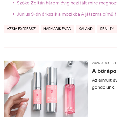
Szőke Zoltán három évig hezitált mire meghozt
Június 9-én érkezik a mozikba A játszma című f
ÁZSIA EXPRESSZ
HARMADIK ÉVAD
KALAND
REALITY
2026. AUGUSZT
A bőrápol
Az elmúlt é
gondolunk.