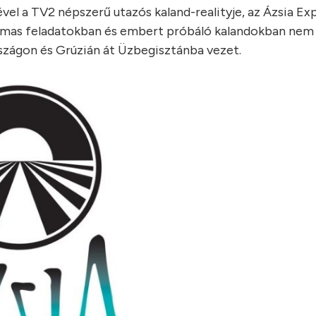
l a TV2 népszerű utazós kaland-realityje, az Ázsia Exp
almas feladatokban és embert próbáló kalandokban nem l
rszágon és Grúzián át Üzbegisztánba vezet.