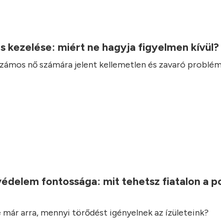
.
ás kezelése: miért ne hagyja figyelmen kívül
 számos nő számára jelent kellemetlen és zavaró problém
.
védelem fontossága: mit tehetsz fiatalon a 
 már arra, mennyi törődést igényelnek az ízületeink?