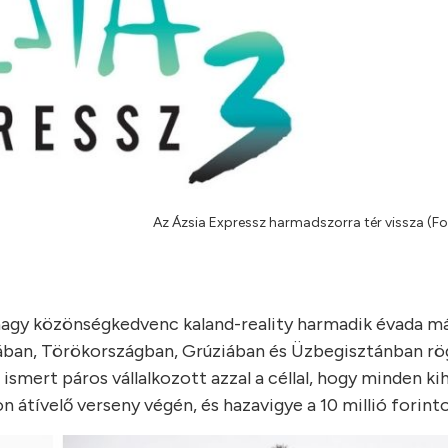
Az Ázsia Expressz harmadszorra tér vissza (F
A nagy közönségkedvenc kaland-reality harmadik évada m
ban, Törökországban, Grúziában és Üzbegisztánban rögz
smert páros vállalkozott azzal a céllal, hogy minden kih
 átívelő verseny végén, és hazavigye a 10 millió forinto