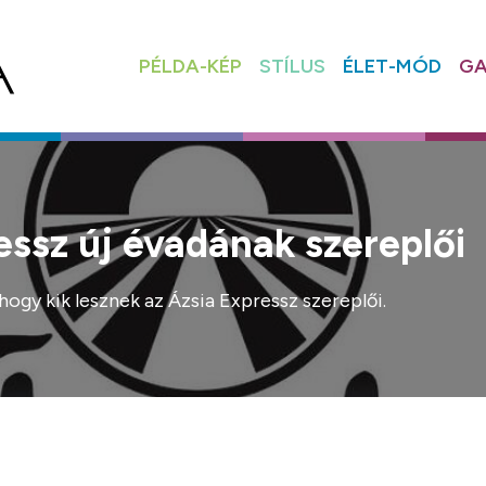
PÉLDA-KÉP
STÍLUS
ÉLET-MÓD
GA
essz új évadának szereplői
hogy kik lesznek az Ázsia Expressz szereplői.