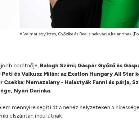
A Valmar együttes, Győzike és Bea is nekivág a kalandnak (F
gjobb barátnője,
Balogh Szimi; Gáspár Győző és Gáspá
s Peti és Valkusz Milán; az Exatlon Hungary All Star k
 Csekka; Nemazalany - Halastyák Fanni és párja, S
sége, Nyári Darinka.
relem mennyire segíti át a nehéz helyzeteken a híresség
ki elszántan indul útnak.