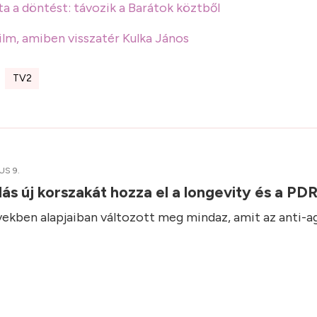
a a döntést: távozik a Barátok köztből
ilm, amiben visszatér Kulka János
TV2
US 9.
ás új korszakát hozza el a longevity és a P
vekben alapjaiban változott meg mindaz, amit az anti-a