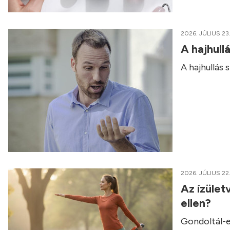
2026. JÚLIUS 23
A hajhull
A hajhullás
2026. JÚLIUS 22
Az ízület
ellen?
Gondoltál-e