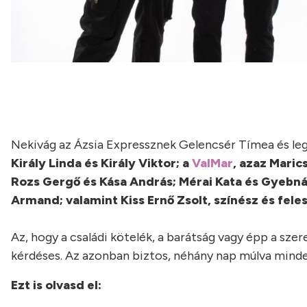
Nekivág az Ázsia Expressznek Gelencsér Tímea és le
Király Linda és Király Viktor; a
ValMar
, azaz Maric
Rozs Gergő és Kása András; Mérai Kata és Gyebnár
Armand; valamint Kiss Ernő Zsolt, színész és fele
Az, hogy a családi kötelék, a barátság vagy épp a sze
kérdéses. Az azonban biztos, néhány nap múlva minden
Ezt is olvasd el: