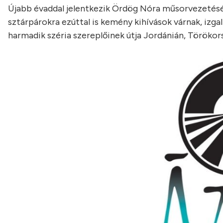
Újabb évaddal jelentkezik Ördög Nóra műsorvezetéséve
sztárpárokra ezúttal is kemény kihívások várnak, izg
harmadik széria szereplőinek útja Jordánián, Töröko