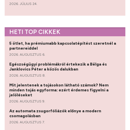
2026. JÚLIUS 24.
HETI TOP CIKKEK
5 ötlet, ha prémiumabb kapcsolatépítést szeretnél a
partnereiddel
2026. AUGUSZTUS 6.
Egészségügyi problémákról értekezik a Bëlga és
Janklovics Péter a közös dalukban
2026. AUGUSZTUS 8.
Mit jelentenek a tojásokon látható számok? Nem
minden tojás egyforma: ezért érdemes figyelni a
jelöléseket
2026. AUGUSZTUS 9.
Az automata zsugorfóliázók előnye a modern
csomagolásban
2026. AUGUSZTUS 7.