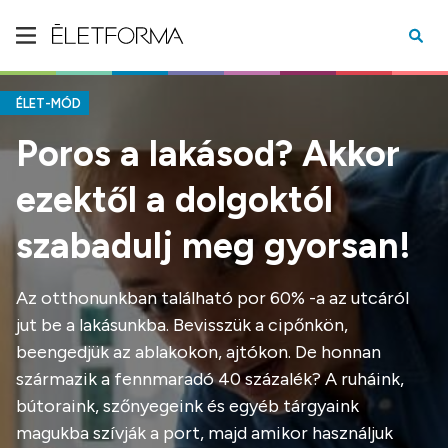
ÉLET-MÓD
Poros a lakásod? Akkor
ezektől a dolgoktól
szabadulj meg gyorsan!
Az otthonunkban található por 60% -a az utcáról
jut be a lakásunkba. Bevisszük a cipőnkön,
beengedjük az ablakokon, ajtókon. De honnan
származik a fennmaradó 40 százalék? A ruháink,
bútoraink, szőnyegeink és egyéb tárgyaink
magukba szívják a port, majd amikor használjuk