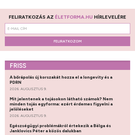
FELIRATKOZÁS AZ
ÉLETFORMA.HU
HÍRLEVELÉRE
FELIRATKOZOM
FRISS
A bőrápolás új korszakát hozza el a longevity és a
PDRN
2026. AUGUSZTUS 9.
Mit jelentenek a tojásokon látható számok? Nem
minden tojás egyforma: ezért érdemes figyelni a
jelöléseket
2026. AUGUSZTUS 9.
Egészségügyi problémákról értekezik a Bëlga és
Janklovics Péter a közös dalukban