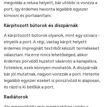
megoldás a reluxa helyett, bár utóbbi is vonzza a
port, így érdemes havonta legalább egyszer
kimosni és portalanítani.
Kárpitozott bútorok és díszpárnák
A kárpitozott bútorok olyanok, mint egy szivacs -
elnyelik a port. A régi, vastag kárpit helyett
érdemes impregnált textilből készült termékeket
választani. Ha erre nincs lehetőséged, akkor
érdemes porvédő huzatot vásárolni a kanapékra,
fotelekre, ezek könnyen moshatók. A díszpárnák
bár jól mutatnak, nagyon vonzzák a port. Hetente
legalább egyszer ezeket is porszívózd ki alaposan,
és rázd is ki belőlük a port.
Radiátorok
Aki megpróbálta már megtisztítani valaha a