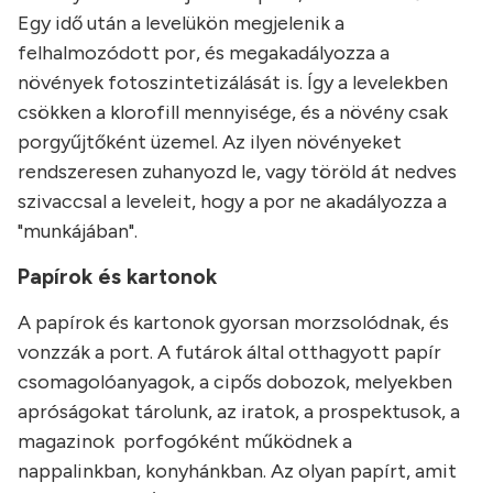
Egy idő után a levelükön megjelenik a
felhalmozódott por, és megakadályozza a
növények fotoszintetizálását is. Így a levelekben
csökken a klorofill mennyisége, és a növény csak
porgyűjtőként üzemel. Az ilyen növényeket
rendszeresen zuhanyozd le, vagy töröld át nedves
szivaccsal a leveleit, hogy a por ne akadályozza a
"munkájában".
Papírok és kartonok
A papírok és kartonok gyorsan morzsolódnak, és
vonzzák a port. A futárok által otthagyott papír
csomagolóanyagok, a cipős dobozok, melyekben
apróságokat tárolunk, az iratok, a prospektusok, a
magazinok porfogóként működnek a
nappalinkban, konyhánkban. Az olyan papírt, amit