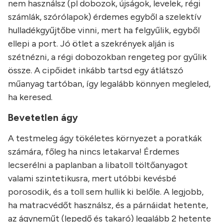
nem használsz (pl dobozok, újságok, levelek, régi
számlák, szórólapok) érdemes egyből a szelektív
hulladékgyűjtőbe vinni, mert ha felgyűlik, egyből
ellepi a port. Jó ötlet a szekrények alján is
szétnézni, a régi dobozokban rengeteg por gyűlik
össze. A cipőidet inkább tartsd egy átlátszó
műanyag tartóban, így legalább könnyen megleled,
ha keresed.
Bevetetlen ágy
A testmeleg ágy tökéletes környezet a poratkák
számára, főleg ha nincs letakarva! Érdemes
lecserélni a paplanban a libatoll töltőanyagot
valami szintetikusra, mert utóbbi kevésbé
porosodik, és a toll sem hullik ki belőle. A legjobb,
ha matracvédőt használsz, és a párnáidat hetente,
az ágyneműt (lepedő és takaró) legalább 2 hetente