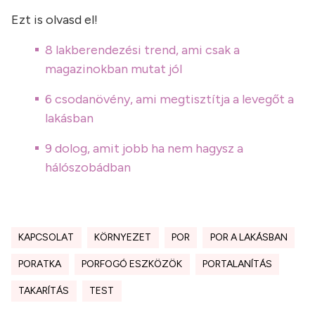
Ezt is olvasd el!
8 lakberendezési trend, ami csak a
magazinokban mutat jól
6 csodanövény, ami megtisztítja a levegőt a
lakásban
9 dolog, amit jobb ha nem hagysz a
hálószobádban
KAPCSOLAT
KÖRNYEZET
POR
POR A LAKÁSBAN
PORATKA
PORFOGÓ ESZKÖZÖK
PORTALANÍTÁS
TAKARÍTÁS
TEST