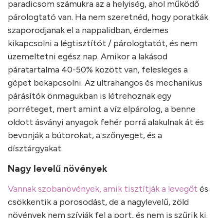
paradicsom számukra az a helyiség, ahol működő
párologtató van. Ha nem szeretnéd, hogy poratkák
szaporodjanak el a nappalidban, érdemes
kikapcsolni a légtisztítót / párologtatót, és nem
üzemeltetni egész nap. Amikor a lakásod
páratartalma 40-50% között van, felesleges a
gépet bekapcsolni. Az ultrahangos és mechanikus
párásítók önmagukban is létrehoznak egy
porréteget, mert amint a víz elpárolog, a benne
oldott ásványi anyagok fehér porrá alakulnak át és
bevonják a bútorokat, a szőnyeget, és a
dísztárgyakat.
Nagy levelű növények
Vannak szobanövények, amik tisztítják a levegőt
és
csökkentik a porosodást, de a nagylevelű, zöld
növények nem szívják fel a port, és nem is szűrik ki.