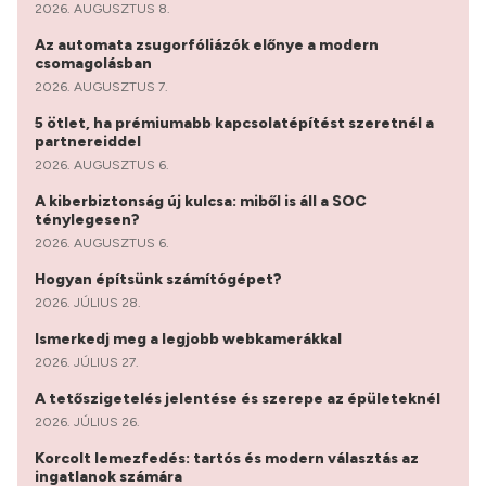
2026. AUGUSZTUS 8.
Az automata zsugorfóliázók előnye a modern
csomagolásban
2026. AUGUSZTUS 7.
5 ötlet, ha prémiumabb kapcsolatépítést szeretnél a
partnereiddel
2026. AUGUSZTUS 6.
A kiberbiztonság új kulcsa: miből is áll a SOC
ténylegesen?
2026. AUGUSZTUS 6.
Hogyan építsünk számítógépet?
2026. JÚLIUS 28.
Ismerkedj meg a legjobb webkamerákkal
2026. JÚLIUS 27.
A tetőszigetelés jelentése és szerepe az épületeknél
2026. JÚLIUS 26.
Korcolt lemezfedés: tartós és modern választás az
ingatlanok számára