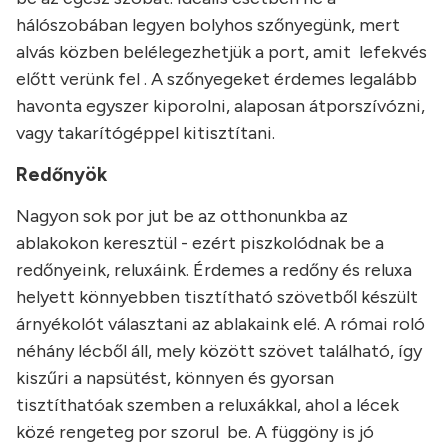
hálószobában legyen bolyhos szőnyegünk, mert
alvás közben belélegezhetjük a port, amit lefekvés
előtt verünk fel . A szőnyegeket érdemes legalább
havonta egyszer kiporolni, alaposan átporszívózni,
vagy takarítógéppel kitisztítani.
Redőnyök
Nagyon sok por jut be az otthonunkba az
ablakokon keresztül - ezért piszkolódnak be a
redőnyeink, reluxáink. Érdemes a redőny és reluxa
helyett könnyebben tisztítható szövetből készült
árnyékolót választani az ablakaink elé. A római roló
néhány lécből áll, mely között szövet található, így
kiszűri a napsütést, könnyen és gyorsan
tisztíthatóak szemben a reluxákkal, ahol a lécek
közé rengeteg por szorul be. A függöny is jó