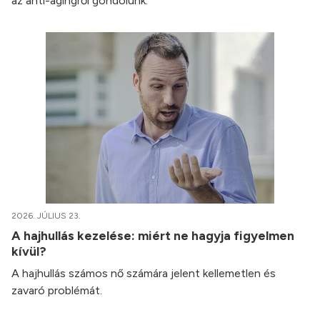
az anti-agingről gondolunk.
2026. JÚLIUS 23.
A hajhullás kezelése: miért ne hagyja figyelmen
kívül?
A hajhullás számos nő számára jelent kellemetlen és
zavaró problémát.