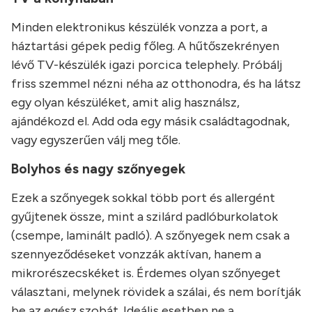
Minden elektronikus készülék vonzza a port, a
háztartási gépek pedig főleg. A hűtőszekrényen
lévő TV-készülék igazi porcica telephely. Próbálj
friss szemmel nézni néha az otthonodra, és ha látsz
egy olyan készüléket, amit alig használsz,
ajándékozd el. Add oda egy másik családtagodnak,
vagy egyszerűen válj meg tőle.
Bolyhos és nagy szőnyegek
Ezek a szőnyegek sokkal több port és allergént
gyűjtenek össze, mint a szilárd padlóburkolatok
(csempe, laminált padló). A szőnyegek nem csak a
szennyeződéseket vonzzák aktívan, hanem a
mikrorészecskéket is. Érdemes olyan szőnyeget
választani, melynek rövidek a szálai, és nem borítják
be az egész szobát. Ideális esetben ne a