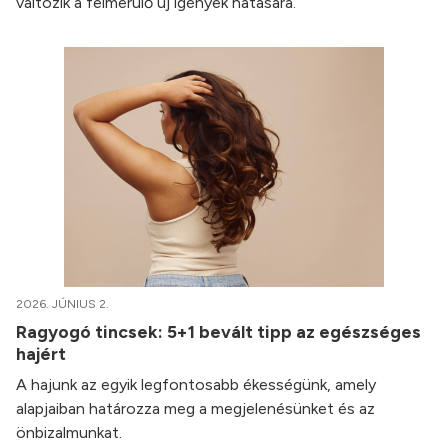
változik a felmerülő új igények hatására.
2026. JÚNIUS 2.
Ragyogó tincsek: 5+1 bevált tipp az egészséges
hajért
A hajunk az egyik legfontosabb ékességünk, amely
alapjaiban határozza meg a megjelenésünket és az
önbizalmunkat.