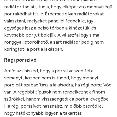
radiátor tagjait, tudja, hogy elképesztő mennyiségű
por rakódhat itt le. Érdemes olyan radiátorokat
választani, melyeket panellel fednek le, így
egységes lesz a belső térben a kinézetük, és
kevesebb por jut beléjük. A válaszfal egy sima
ronggyal letörölhető, a zárt radiátor pedig nem
keringteti a port a lakásban.
Régi porszívó
Amíg azt hiszed, hogy a porral veszed fel a
versenyt, közben nem is tudod, hogy mennyi
porcicát szabadítasz a lakásodra, ha régi porszívód
van. A régebbi típusok nem rendelkeznek finom
szűrőkkel, hanem visszaengedik a port a levegőbe.
Ha régi porszívót használsz, mielőbb cseréd le,
hogy hatékonyabb legyen a takarítás.