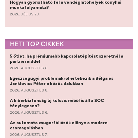
Hogyan gyorsítható fel a vendéglátóhelyek konyhai
munkafolyamata?
2026. JÚLIUS 23.
HETI TOP CIKKEK
5 ötlet, ha prémiumabb kapcsolatépítést szeretnél a
partnereiddel
2026. AUGUSZTUS 6.
Egészségügyi problémákról értekezik a Bëlga és
Janklovics Péter a közös dalukban
2026. AUGUSZTUS 8.
A kiberbiztonság új kulcsa: miből is áll a SOC
ténylegesen?
2026. AUGUSZTUS 6.
Az automata zsugorfóliázók előnye a modern
csomagolásban
2026. AUGUSZTUS 7.