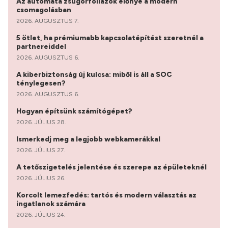
Az automata zsugorfóliázók előnye a modern
csomagolásban
2026. AUGUSZTUS 7.
5 ötlet, ha prémiumabb kapcsolatépítést szeretnél a
partnereiddel
2026. AUGUSZTUS 6.
A kiberbiztonság új kulcsa: miből is áll a SOC
ténylegesen?
2026. AUGUSZTUS 6.
Hogyan építsünk számítógépet?
2026. JÚLIUS 28.
Ismerkedj meg a legjobb webkamerákkal
2026. JÚLIUS 27.
A tetőszigetelés jelentése és szerepe az épületeknél
2026. JÚLIUS 26.
Korcolt lemezfedés: tartós és modern választás az
ingatlanok számára
2026. JÚLIUS 24.