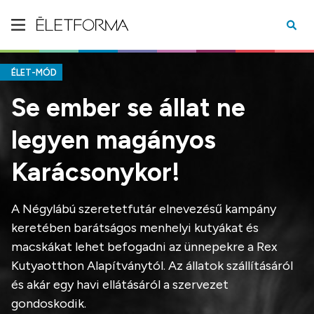
ÉLET-MÓD
Se ember se állat ne
legyen magányos
Karácsonykor!
A Négylábú szeretetfutár elnevezésű kampány
keretében barátságos menhelyi kutyákat és
macskákat lehet befogadni az ünnepekre a Rex
Kutyaotthon Alapítványtól. Az állatok szállításáról
és akár egy havi ellátásáról a szervezet
gondoskodik.