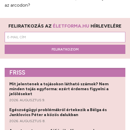
az arcodon?
FELIRATKOZÁS AZ
ÉLETFORMA.HU
HÍRLEVELÉRE
FELIRATKOZOM
FRISS
Mit jelentenek a tojásokon látható számok? Nem
minden tojás egyforma: ezért érdemes figyelni a
jelöléseket
2026. AUGUSZTUS 9.
Egészségügyi problémákról értekezik a Bëlga és
Janklovics Péter a közös dalukban
2026. AUGUSZTUS 8.