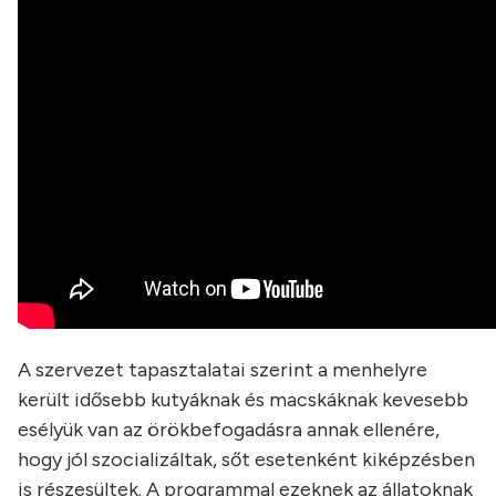
A szervezet tapasztalatai szerint a menhelyre
került idősebb kutyáknak és macskáknak kevesebb
esélyük van az örökbefogadásra annak ellenére,
hogy jól szocializáltak, sőt esetenként kiképzésben
is részesültek. A programmal ezeknek az állatoknak