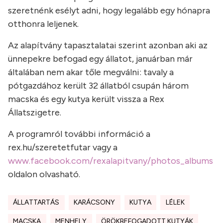
szeretnénk esélyt adni, hogy legalább egy hónapra
otthonra leljenek.
Az alapítvány tapasztalatai szerint azonban aki az
ünnepekre befogad egy állatot, januárban már
általában nem akar tőle megválni: tavaly a
pótgazdához került 32 állatból csupán három
macska és egy kutya került vissza a Rex
Állatszigetre.
A programról további információ a
rex.hu/szeretetfutar vagy a
www.facebook.com/rexalapitvany/photos_albums
oldalon olvasható.
ÁLLATTARTÁS
KARÁCSONY
KUTYA
LÉLEK
MACSKA
MENHELY
ÖRÖKBEFOGADOTT KUTYÁK